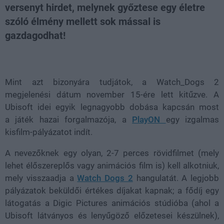
versenyt hirdet, melynek győztese egy életre
szóló élmény mellett sok mással is
gazdagodhat!
Loaded
:
Unmute
21.86%
Mint azt bizonyára tudjátok, a Watch_Dogs 2
megjelenési dátum november 15-ére lett kitűzve. A
Ubisoft idei egyik legnagyobb dobása kapcsán most
a játék hazai forgalmazója, a
PlayON
egy izgalmas
kisfilm-pályázatot indít.
A nevezőknek egy olyan, 2-7 perces rövidfilmet (mely
lehet élőszereplős vagy animációs film is) kell alkotniuk,
mely visszaadja a
Watch Dogs 2
hangulatát. A legjobb
pályázatok beküldői értékes díjakat kapnak; a fődíj egy
látogatás a Digic Pictures animációs stúdióba (ahol a
Ubisoft látványos és lenyűgöző előzetesei készülnek),