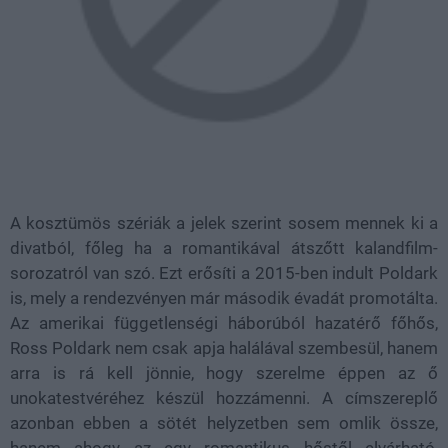
A kosztümös szériák a jelek szerint sosem mennek ki a
divatból, főleg ha a romantikával átszőtt kalandfilm-
sorozatról van szó. Ezt erősíti a 2015-ben indult Poldark
is, mely a rendezvényen már második évadát promotálta.
Az amerikai függetlenségi háborúból hazatérő főhős,
Ross Poldark nem csak apja halálával szembesül, hanem
arra is rá kell jönnie, hogy szerelme éppen az ő
unokatestvéréhez készül hozzámenni. A címszereplő
azonban ebben a sötét helyzetben sem omlik össze,
hanem ahogy az egy romantikus hőstől elvárható,