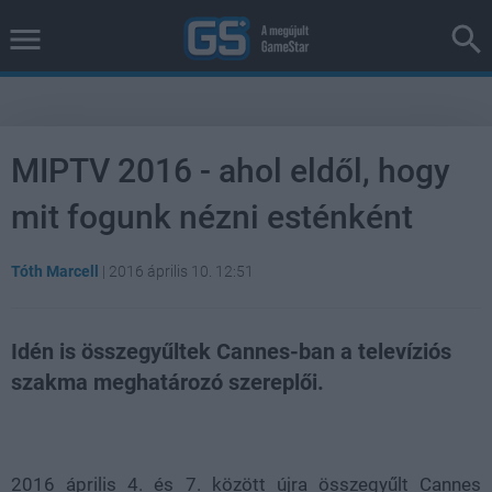
MIPTV 2016 - ahol eldől, hogy
mit fogunk nézni esténként
Tóth Marcell
|
2016 április 10. 12:51
Idén is összegyűltek Cannes-ban a televíziós
szakma meghatározó szereplői.
Loaded
:
Unmute
38.26%
2016 április 4. és 7. között újra összegyűlt Cannes