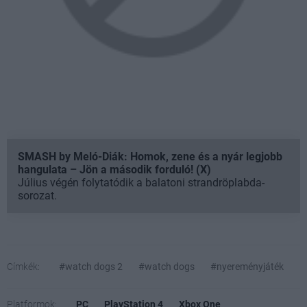
SMASH by Meló-Diák: Homok, zene és a nyár legjobb
hangulata – Jön a második forduló! (X)
Július végén folytatódik a balatoni strandröplabda-
sorozat.
Címkék:
#watch dogs 2
#watch dogs
#nyereményjáték
Platformok:
PC
PlayStation 4
Xbox One