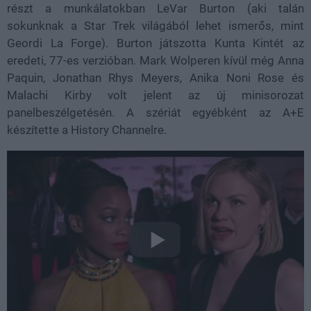
részt a munkálatokban LeVar Burton (aki talán
sokunknak a Star Trek világából lehet ismerős, mint
Geordi La Forge). Burton játszotta Kunta Kintét az
eredeti, 77-es verzióban. Mark Wolperen kívül még Anna
Paquin, Jonathan Rhys Meyers, Anika Noni Rose és
Malachi Kirby volt jelent az új minisorozat
panelbeszélgetésén. A szériát egyébként az A+E
készítette a History Channelre.