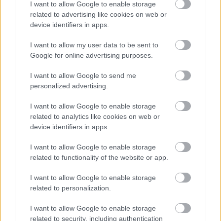
I want to allow Google to enable storage
megjelenhetnek majd az eSport adók is a klasszikus
related to advertising like cookies on web or
sportcsatornák mellett.
device identifiers in apps.
2016-ban sem változott meg drasztikusan a MIPTV,
I want to allow my user data to be sent to
viszont továbbra is folyamatosan próbál az aktuális
Google for online advertising purposes.
trendekhez idomulni a rendezvény.
I want to allow Google to send me
personalized advertising.
SMASH by Meló-Diák: Homok, zene és a nyár legjobb
I want to allow Google to enable storage
hangulata – Jön a második forduló! (X)
related to analytics like cookies on web or
Július végén folytatódik a balatoni strandröplabda-
device identifiers in apps.
sorozat.
I want to allow Google to enable storage
related to functionality of the website or app.
I want to allow Google to enable storage
Címkék:
#miptv 2016
#miptv
#televízió
#tévéműsor
related to personalization.
#sorozatok
I want to allow Google to enable storage
related to security, including authentication