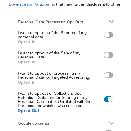
Downstream Participants
that may further disclose it to other
third parties.
Please note that this website/app uses one or more Google
Personal Data Processing Opt Outs
services and may gather and store information including but
not limited to your visit or usage behaviour. You may click to
I want to opt-out of the Sharing of my
personal data.
grant or deny consent to Google and its third-party tags to
Opted In
use your data for below specified purposes in below Google
consent section.
I want to opt-out of the Sale of my
Personal Data.
Opted In
I want to opt-out of processing my
Personal Data for Targeted Advertising.
Opted In
A rendezvényen külön panelbeszélgetés foglalkozott a
videojátékokkal is, mivel az eSport már
I want to opt-out of Collection, Use,
Retention, Sale, and/or Sharing of my
megkerülhetetlen tényező a műsorszolgáltatók
Personal Data that Is Unrelated with the
szempontjából is. Ázsiában már most vannak olyan
Purposes for which it was collected.
Opted Out
csatornák, amik a nap 24 órájában folyamatosan eSport
tartalmakat sugároznak. Jelenleg pedig minden jel arra
Google consents
mutat, hogy hamarosan egyre több országban