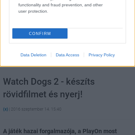
functionality and fraud prevention, and other
user protection.
CONFIRM
Hozzászólások
Data Deletion
Data Access
Privacy Policy
Watch Dogs 2 - készíts
rövidfilmet és nyerj!
(x)
|
2016 szeptember 14. 15:40
A játék hazai forgalmazója, a PlayOn most