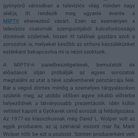
gyönyörű városában a televíziós világ minden nagy
alakja, itt rendezik meg ugyanis évente a
MIPTV
elnevezésű vásárt. Ezen az eseményen a
televíziós csatornák szempontjából kulcsfontosságú
döntések születnek, hiszen itt találnak gazdára azok a
sorozatok is, melyeket később az otthoni készülékünket
esténként bekapcsolva mi is nézni szoktunk.
A MIPTV-n panelbeszélgetések, bemutatók és
előadások útján próbálják az egyes sorozatok
megtalálni az utat a tévé szakemberek pénztárcája felé.
Bár a végső döntés mindig a személyes tárgyalásokon
születik meg, az utóbbi időben egyre inkább előtérbe
helyeződnek a látványosabb prezentációk. Idén külön
vetítést kapott a Gyökerek című sorozat új feldolgozása.
Az 1977-es klasszikusnak még David L. Wolper volt az
egyik producere, az új szériánál viszont már fia, Mark
Wolper tölti be ezt a pozíciót. Szintén producerként vett