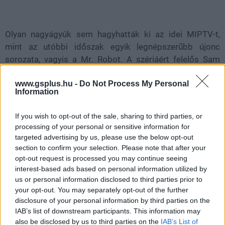
Olyan nagyágyúk sem hagyhatták ki az idei MIPTV-t,
mint az utóbbi időszak egyik legnépszerűbb újonc
sorozata, vagyis a Mr. Robot. A szériáért felelős Sam
Esmail a második évadnál már nem csak írói és
produceri feladatokat látott el, ugyanis a showrunner
www.gsplus.hu -
Do Not Process My Personal
Information
teljes mértékben átvette a rendezői pozíciót is. Egy ilyen
feszes történetvezetésű sorozatnál minden bizonnyal jó
If you wish to opt-out of the sale, sharing to third parties, or
hatása lesz az egységes rendezésnek.
processing of your personal or sensitive information for
targeted advertising by us, please use the below opt-out
section to confirm your selection. Please note that after your
opt-out request is processed you may continue seeing
interest-based ads based on personal information utilized by
us or personal information disclosed to third parties prior to
your opt-out. You may separately opt-out of the further
disclosure of your personal information by third parties on the
IAB’s list of downstream participants. This information may
also be disclosed by us to third parties on the
IAB’s List of