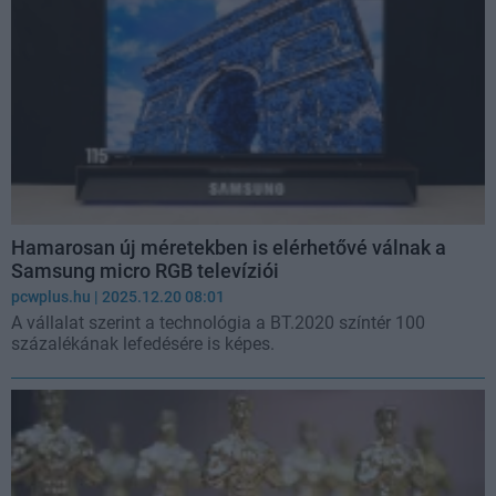
Hamarosan új méretekben is elérhetővé válnak a
Samsung micro RGB televíziói
pcwplus.hu
| 2025.12.20 08:01
A vállalat szerint a technológia a BT.2020 színtér 100
százalékának lefedésére is képes.