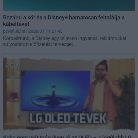
Bezárul a kör és a Disney+ hamarosan feltalálja a
kábeltévét
pcwplus.hu
| 2026.07.11 21:43
Körbeértünk, a Disney egy teljesen ingyenes, reklámokkal
súlyosbított előfizetést tervezget.
Soha nem volt még ilyen jó az OLED – a legújabb LG