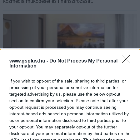
közmédia működését és finanszírozását.
www.gsplus.hu -
Do Not Process My Personal
Information
If you wish to opt-out of the sale, sharing to third parties, or
processing of your personal or sensitive information for
targeted advertising by us, please use the below opt-out
Tényleg Kína vált a tévéfejlesztés központjává?
section to confirm your selection. Please note that after your
pcwplus.hu
| 2026.06.10 08:31
opt-out request is processed you may continue seeing
A TCL testközelből mutatta meg, milyen is a 10 000 nit és az
interest-based ads based on personal information utilized by
élethű színvisszaadás a legfejlettebb LCD TV-n. Arra is
us or personal information disclosed to third parties prior to
választ kerestünk, mi számít egy tévében igazán, no és, hogy
your opt-out. You may separately opt-out of the further
mi a helyzet a Sony-val.
disclosure of your personal information by third parties on the