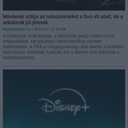
Mindenki utálja az ivószüneteket a foci-vb alatt, de a
reklámok jól jönnek
kepernyoido.hu
| 2026.07.19 16:48
A játékosok vizet kaptak, a televíziók pedig valami jóval
értékesebbet: két eladható reklámblokkot minden
mérkőzésen. A FIFA a világbajnokság után elemzi a kötelező
hidratációs szünetek hatását, ám a döntés már túlmutat a
futballszakmán.