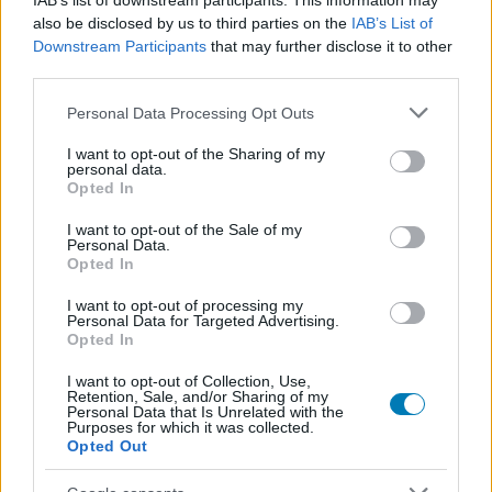
IAB’s list of downstream participants. This information may
also be disclosed by us to third parties on the
IAB’s List of
Downstream Participants
that may further disclose it to other
third parties.
Please note that this website/app uses one or more Google
Personal Data Processing Opt Outs
services and may gather and store information including but
not limited to your visit or usage behaviour. You may click to
I want to opt-out of the Sharing of my
personal data.
grant or deny consent to Google and its third-party tags to
Opted In
use your data for below specified purposes in below Google
consent section.
I want to opt-out of the Sale of my
Personal Data.
Opted In
Vége lehet egy korszaknak, lekerülhet a képernyőről
I want to opt-out of processing my
Fábry Sándor műsora
Personal Data for Targeted Advertising.
Opted In
Hír
| 2026.06.08 20:24
A közmédia egyelőre csak annyit árult el, hogy a Fábry nyári
I want to opt-out of Collection, Use,
szünetre vonul.
Retention, Sale, and/or Sharing of my
Personal Data that Is Unrelated with the
Purposes for which it was collected.
Opted Out