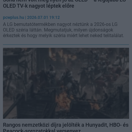
OLED TV-k nagyot léptek előre
pcwplus.hu
| 2026.07.01 19:12
A LG bemutatótermékben nagyot néztünk a 2026-os LG
OLED széria láttán. Megmutatjuk, milyen újdonságok
érkeztek és hogy melyik széria miért lehet neked telitalálat.
Rangos nemzetközi díjra jelölték a Hunyadit, HBO- és
Peacock-sorozatokkal versenyez