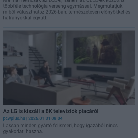
Ma már nemcsak az LCD-k, hanem az OLED-ek között is
többféle technológia verseng egymással. Megmutatjuk,
miből választhatsz 2026-ban; természetesen előnyökkel és
hátrányokkal együtt.
Az LG is kiszáll a 8K televíziók piacáról
pcwplus.hu
| 2026.01.31 08:04
Lassan minden gyártó felismeri, hogy igazából nincs
gyakorlati haszna.