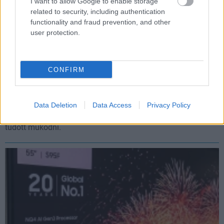
I want to allow Google to enable storage
related to security, including authentication
functionality and fraud prevention, and other
user protection.
CONFIRM
Csaknem tízszer akkora profitot számolt el tavaly a
TV2, mint az RTL
Data Deletion
Data Access
Privacy Policy
Hír
| 2026.05.30 09:58
Ugyanakkor 2025-ben utóbbi csatorna is nyereségesen
tudott működni.