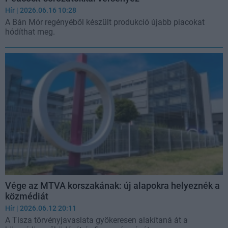
Hír
| 2026.06.16 10:28
A Bán Mór regényéből készült produkció újabb piacokat
hódíthat meg.
Vége az MTVA korszakának: új alapokra helyeznék a
közmédiát
Hír
| 2026.06.12 20:11
A Tisza törvényjavaslata gyökeresen alakítaná át a