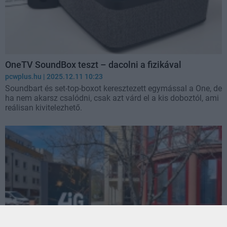
OneTV SoundBox teszt – dacolni a fizikával
pcwplus.hu
| 2025.12.11 10:23
Soundbart és set-top-boxot keresztezett egymással a One, de
ha nem akarsz csalódni, csak azt várd el a kis doboztól, ami
reálisan kivitelezhető.