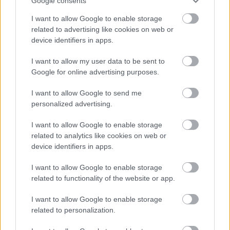
Google consents
I want to allow Google to enable storage
related to advertising like cookies on web or
device identifiers in apps.
I want to allow my user data to be sent to
Google for online advertising purposes.
I want to allow Google to send me
personalized advertising.
A TV2 új hírműsora nem a Tények lesz, de lehet, hogy
lesznek benne
I want to allow Google to enable storage
Hír
| 2026.06.05 12:13
related to analytics like cookies on web or
A TV2 hivatalosan nyugalmazta a Tényeket és úgy látszik,
device identifiers in apps.
hogy hamarosan egy meglehetősen unalmas nevű hírműsort
indítanak a helyére.
I want to allow Google to enable storage
related to functionality of the website or app.
I want to allow Google to enable storage
related to personalization.