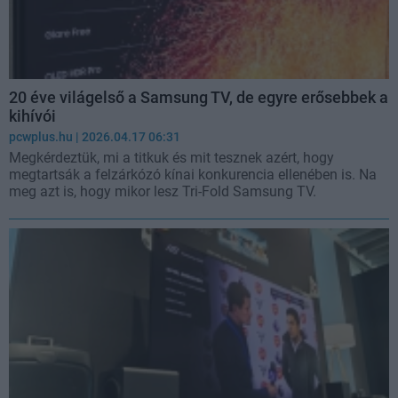
20 éve világelső a Samsung TV, de egyre erősebbek a
kihívói
pcwplus.hu
| 2026.04.17 06:31
Megkérdeztük, mi a titkuk és mit tesznek azért, hogy
megtartsák a felzárkózó kínai konkurencia ellenében is. Na
meg azt is, hogy mikor lesz Tri-Fold Samsung TV.