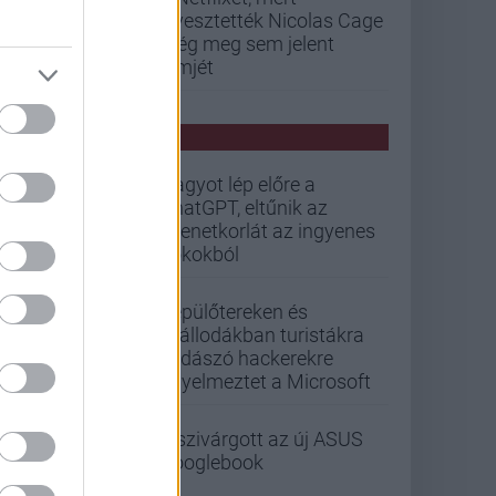
elvesztették Nicolas Cage
még meg sem jelent
filmjét
PCW HÍREK
Nagyot lép előre a
ChatGPT, eltűnik az
üzenetkorlát az ingyenes
fiókokból
Repülőtereken és
szállodákban turistákra
vadászó hackerekre
figyelmeztet a Microsoft
Kiszivárgott az új ASUS
Googlebook