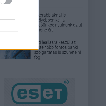
A korábbiaknál is
mélyebben kell a
zsebünkbe nyúlnunk az új
iPhone-ért
Esti leállásra készül az
Erste, több fontos banki
szolgáltatás is szünetelni
fog