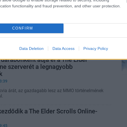
cation functionality and fraud prevention, and other user protection.
esz-e valaha crossplay a The Elder
ine-ban
CONFIRM
1:59
nimax végre implementálja ezt a régóta vágyott
Data Deletion
Data Access
Privacy Policy
darabonként adja el a The Elder
ine szerverét a legnagyobb
k
3:39
elikvia árát, az gazdagabb lesz az MMO történelmének
l.
kezdődik a The Elder Scrolls Online-
9:45