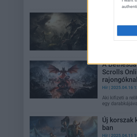
authenti
Kiderült, l
Scrolls Onl
Hír
| 2025.05.25 2
Úgy tűnik, a Ze
funkciót.
A Bethesda 
Scrolls Onl
rajongókna
Hír
| 2025.04.16 1
Aki kifizeti a r
egy darabkájáva
Új korszak 
ban
Hír
| 2025.04.11 1