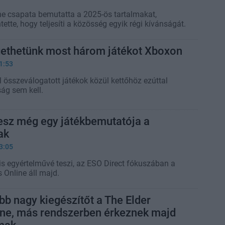
e csapata bemutatta a 2025-ös tartalmakat,
tette, hogy teljesíti a közösség egyik régi kívánságát.
gethetünk most három játékot Xboxon
1:53
l összeválogatott játékok közül kettőhöz ezúttal
ág sem kell.
esz még egy játékbemutatója a
ak
3:05
is egyértelművé teszi, az ESO Direct fókuszában a
s Online áll majd.
b nagy kiegészítőt a The Elder
ine, más rendszerben érkeznek majd