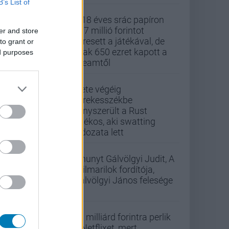
B’s List of
A 18 éves srác papíron
437 millió forintot
er and store
keresett a játékával, de
to grant or
csak 650 ezret kapott a
ed purposes
Steamtől
Élete végéig
kerekesszékbe
kényszerült a Rust
játékos, aki swatting
áldozata lett
Elhunyt Gálvölgyi Judit, A
szilmarilok fordítója,
Gálvölgyi János felesége
33 milliárd forintra perlik
a Netflixet, mert