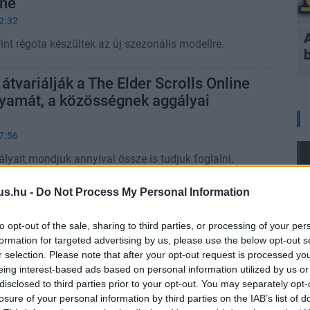
ine
2:32
rint régóta készültek az új szezonális modellre.
átvariálják a The Elder Scrolls Online
lyamát, a közösségnek aggályai
7:56
lyait mondjuk annyival össze is tudjuk foglalni,
s.
us.hu -
Do Not Process My Personal Information
ztőkön múlik, még 20 évig velünk lesz
 Scrolls Online
to opt-out of the sale, sharing to third parties, or processing of your per
formation for targeted advertising by us, please use the below opt-out s
8:04
r selection. Please note that after your opt-out request is processed y
 megy keresztül a ZeniMax Online Studios a
eing interest-based ads based on personal information utilized by us or
Blackbird törlése után.
disclosed to third parties prior to your opt-out. You may separately opt-
losure of your personal information by third parties on the IAB’s list of