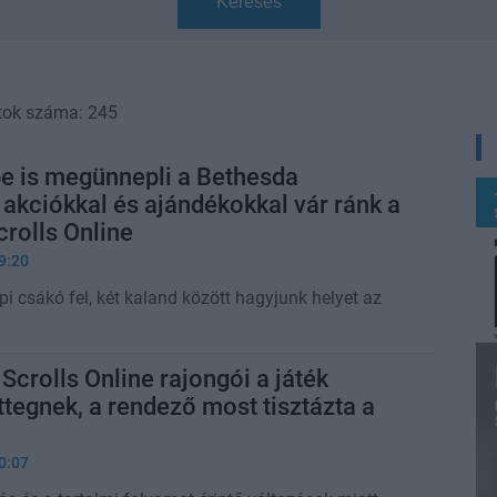
Keresés
tok száma: 245
e is megünnepli a Bethesda
, akciókkal és ajándékokkal vár ránk a
crolls Online
9:20
api csákó fel, két kaland között hagyjunk helyet az
 Scrolls Online rajongói a játék
ettegnek, a rendező most tisztázta a
0:07