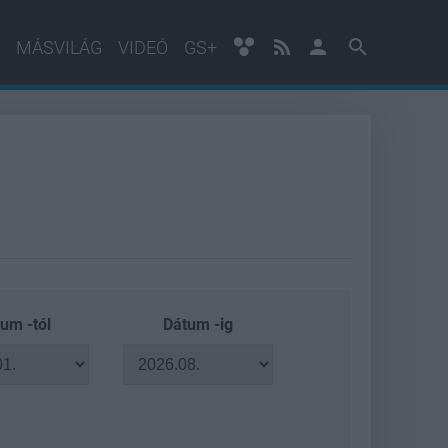
MÁSVILÁG
VIDEÓ
GS+
um -tól
Dátum -ig