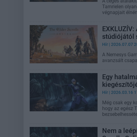
A céges átalakít
Tamrielen olyan 
végnapjait élnén
EXKLUZÍV: A
stúdiójától
Hír
| 2026.07.07 2
A Nemesys Game
avanzsált csapa
Egy hatal
kiegészítőjé
Hír
| 2026.03.16 1
Még csak egy ko
hogy az egész T
bezsebelhesséte
Nem a leépí