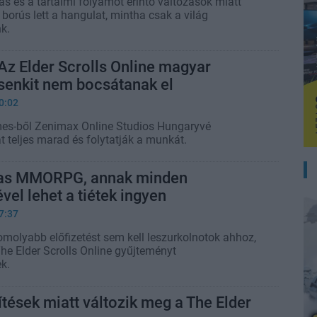
ás és a tartalmi folyamot érintő változások miatt
borús lett a hangulat, mintha csak a világ
k.
z Elder Scrolls Online magyar
 senkit nem bocsátanak el
0:02
s-ből Zenimax Online Studios Hungaryvé
t teljes marad és folytatják a munkát.
mas MMORPG, annak minden
vel lehet a tiétek ingyen
7:37
molyabb előfizetést sem kell leszurkolnotok ahhoz,
he Elder Scrolls Online gyűjteményt
k.
tések miatt változik meg a The Elder