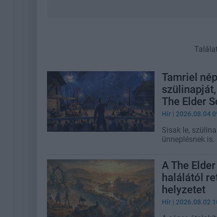
Talála
Tamriel nép
szülinapját
The Elder S
Hír
| 2026.08.04 0
Sisak le, szülin
ünneplésnek is.
A The Elder
halálától r
helyzetet
Hír
| 2026.08.02 1