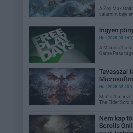
A ZeniMax Onlin
valamint bejelen
Ingyen pör
Hír
| 2025.03.14 1
A Microsoft álta
Game Pass tags
Tavasszal l
Microsoftn
Hír
| 2025.02.20 1
Mint azt a neve 
The Elder Scroll
Nem kap töb
Scrolls Onl