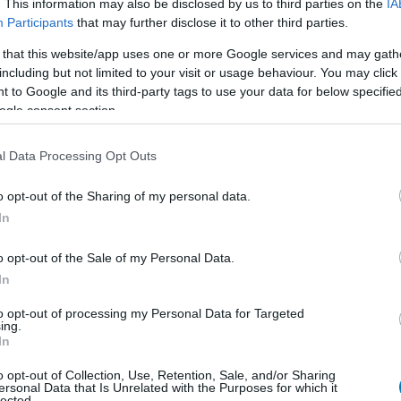
. This information may also be disclosed by us to third parties on the
IA
rolls Online sorban kapja az új
Participants
that may further disclose it to other third parties.
, sokan közben azt se tudják, hogy
e már
 that this website/app uses one or more Google services and may gath
including but not limited to your visit or usage behaviour. You may click 
2:02
 to Google and its third-party tags to use your data for below specifi
 kint a Bethesda MMORPG-je, de létezésének ténye
ogle consent section.
y a rajongók füle mellett.
l Data Processing Opt Outs
hatod most ezt a négy játékot Xboxon
o opt-out of the Sharing of my personal data.
7:38
In
n a hétvégén is különböző műfajokból dobált
 az Xbox Free Play Days kosarába.
o opt-out of the Sale of my Personal Data.
In
ngyen kipróbálhatjátok a The Elder
to opt-out of processing my Personal Data for Targeted
ne-t
ing.
In
6:31
tek, most érdemes lehet futni vele egy kört.
o opt-out of Collection, Use, Retention, Sale, and/or Sharing
ersonal Data that Is Unrelated with the Purposes for which it
lected.