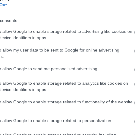
Out
m kell félni az Elder Scrolls Online
k... elméletileg
consents
3:01
o allow Google to enable storage related to advertising like cookies on
kosokat, hogy nem tervezik bezárni a játékot, de a
evice identifiers in apps.
nyeit figyelembe nehéz optimistának lenni.
o allow my user data to be sent to Google for online advertising
eg, ezért otthagyja a videójáték-ipart
s.
Scrolls atyja
to allow Google to send me personalized advertising.
1:09
ógyíthatatlan rákbetegséggel küzd.
o allow Google to enable storage related to analytics like cookies on
evice identifiers in apps.
r imádta a The Elder Scrolls Online
o allow Google to enable storage related to functionality of the website
k új játékát, mégis elkaszálták
6:10
o allow Google to enable storage related to personalization.
int úgy kellett Matt Bootynak kivennie az Xbox-
kontrollert, annyira beszippantotta a Blackbird
t sci-fi lövölde.
o allow Google to enable storage related to security, including