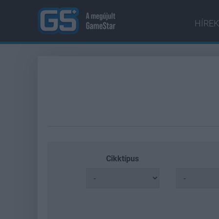
HÍREK
Cikktípus