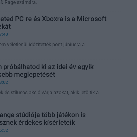
 & Rage számára.
heted PC-re és Xboxra is a Microsoft
ékát
7:40
 véletlenül időzítették pont júniusra a
 próbálhatod ki az idei év egyik
sebb meglepetését
3:02
és stílusos akció várja azokat, akik letöltik a
range stúdiója több játékon is
esznek érdekes kísérleteik
6:52