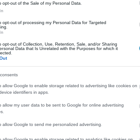
o opt-out of the Sale of my Personal Data.
dálatos narratív játéka, a Lost Records: Bloom &
In
ető a Game Pass-ben.
to opt-out of processing my Personal Data for Targeted
ing.
range stúdiója a Netflixnek készít új
In
ékot
o opt-out of Collection, Use, Retention, Sale, and/or Sharing
0:42
ersonal Data that Is Unrelated with the Purposes for which it
lected.
, de a Dont Nod a Netflixnek fejleszt egy narratív
Out
t, viszont azt egyelőre nem tudjuk, hogy melyik nagy
consents
az Amazon zöld utat adott a Life is
o allow Google to enable storage related to advertising like cookies on
evice identifiers in apps.
rozatnak
1:09
o allow my user data to be sent to Google for online advertising
s.
sz majd a Don't Nod kultikus interaktív drámájából
ió otthona.
to allow Google to send me personalized advertising.
range fejlesztői ezúttal egy fagyos
o allow Google to enable storage related to analytics like cookies on