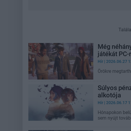
Talál
Még néhány 
játékát PC-
Hír
| 2026.06.27 1
Örökre megtarth
Súlyos pénz
alkotója
Hír
| 2026.06.17 1
Hónapokon belül
sem nyújt tovább