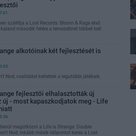
lesztői
7:01
ben szállítja a Lost Records: Bloom & Rage első
 kaland második felére a tervezettnél többet kell
range alkotóinak két fejlesztését is
0:03
n't Nod, csalódást keltettek a legutóbbi játékaik.
range fejlesztői elhalasztották új
z új - most kapaszkodjatok meg - Life
miatt
5:36
lenül megütközni a Life is Strange: Double
Don't Nod, inkább másik időpontot keres a Lost