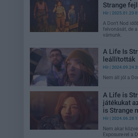
Strange fej
Hír
| 2025.01.23 0
A Don't Nod idő
felvonását, de a
várnunk.
A Life Is St
leállították
Hír
| 2024.09.24 2
Nem áll jól a Do
A Life is St
játékukat a
is Strange 
Hír
| 2024.06.28 1
Nem akar közvet
Exposure-rel a 