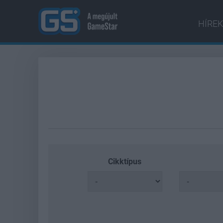
HÍREK
Cikktípus