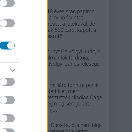
A 18 éves srác papíron
437 millió forintot
keresett a játékával, de
csak 650 ezret kapott a
Steamtől
Elhunyt Gálvölgyi Judit, A
szilmarilok fordítója,
Gálvölgyi János felesége
33 milliárd forintra perlik
a Netflixet, mert
elvesztették Nicolas Cage
még meg sem jelent
filmjét
Vin Diesel azóta nem bírja
abbahagyni a sírást,