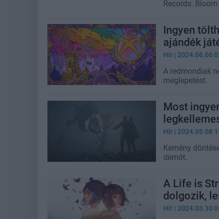
Records: Bloom
Ingyen tölt
ajándék ját
Hír
| 2024.06.06 0
A redmondiak nem
meglepetést.
Most ingyen
legkelleme
Hír
| 2024.05.08 1
Kemény döntések 
demót.
A Life is St
dolgozik, l
Hír
| 2024.03.30 0