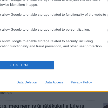
mesélnek el
evice identifiers in apps.
2:04
o allow Google to enable storage related to functionality of the website
ci-fi kalandja a túlélésnél mélyebbre ás.
ltheted és örökre meg is tarthatod a
o allow Google to enable storage related to personalization.
átékát PC-n és Xboxon
o allow Google to enable storage related to security, including
1:01
cation functionality and fraud prevention, and other user protection.
on át szabad préda a Life is Strange alkotói által
 Why.
CONFIRM
s: Bloom & Rage teszt – a
 vége
7 19:16
Data Deletion
Data Access
Privacy Policy
teraktív drámával jelentkezett a Don't Nod, az eredeti
lkotója.
 is, meg nem is új játékukat a Life is