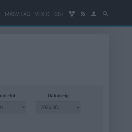
MÁSVILÁG
VIDEÓ
GS+
um -tól
Dátum -ig