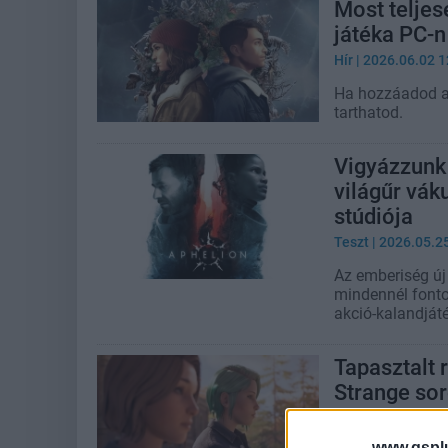
Most teljes
játéka PC-
Hír
| 2026.06.02 1
Ha hozzáadod a 
tarthatod.
Vigyázzunk 
világűr vák
stúdiója
Teszt
| 2026.05.2
Az emberiség új 
mindennél fontos
akció-kalandját
Tapasztalt 
Strange so
Hír
| 2026.03.19 1
www.gspl