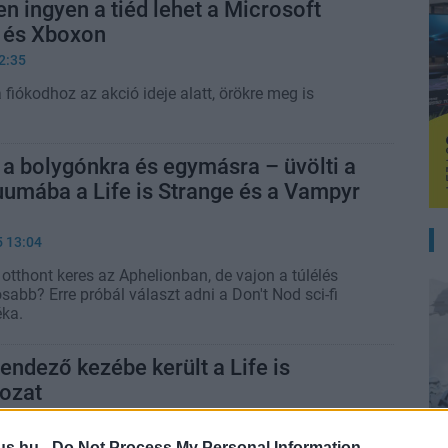
en ingyen a tiéd lehet a Microsoft
n és Xboxon
2:35
fiókodhoz az akció ideje alatt, örökre meg is
a bolygónkra és egymásra – üvölti a
uumába a Life is Strange és a Vampyr
5 13:04
otthont keres az Aphelionban, de vajon a túlélés
abb? Erre próbál választ adni a Don't Nod sci-fi
éka.
rendező kezébe került a Life is
rozat
8:20
us.hu -
Do Not Process My Personal Information