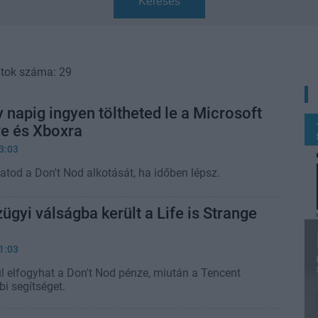
Keresés
atok száma: 29
napig ingyen töltheted le a Microsoft
re és Xboxra
3:03
atod a Don't Nod alkotását, ha időben lépsz.
ügyi válságba került a Life is Strange
1:03
 elfogyhat a Don't Nod pénze, miután a Tencent
i segítséget.