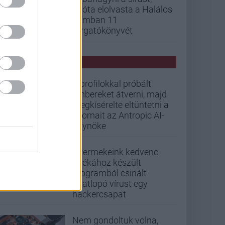
mióta elolvasta a Halálos
iramban 11
forgatókönyvét
PCW HÍREK
Álprofilokkal próbált
embereket átverni, majd
megkísérelte eltüntetni a
nyomait az Antropic AI-
ügynöke
Gyermekeink kedvenc
játékához készült
programból csinált
adatlopó vírust egy
hackercsapat
Nem gondoltuk volna,