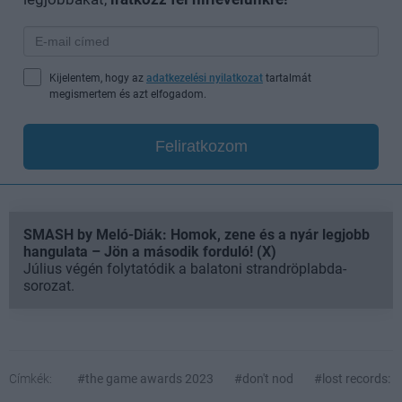
Kijelentem, hogy az
adatkezelési nyilatkozat
tartalmát
megismertem és azt elfogadom.
Feliratkozom
SMASH by Meló-Diák: Homok, zene és a nyár legjobb
hangulata – Jön a második forduló! (X)
Július végén folytatódik a balatoni strandröplabda-
sorozat.
Címkék:
#the game awards 2023
#don't nod
#lost records: