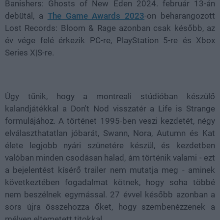
Banishers: Ghosts of New Eden 2024. február 13-án
debütál, a
The Game Awards 2023
-on beharangozott
Lost Records: Bloom & Rage azonban csak később, az
év vége felé érkezik PC-re, PlayStation 5-re és Xbox
Series X|S-re.
Úgy tűnik, hogy a montreali stúdióban készülő
kalandjátékkal a Don't Nod visszatér a Life is Strange
formulájához. A történet 1995-ben veszi kezdetét, négy
elválaszthatatlan jóbarát, Swann, Nora, Autumn és Kat
élete legjobb nyári szünetére készül, és kezdetben
valóban minden csodásan halad, ám történik valami - ezt
a bejelentést kísérő trailer nem mutatja meg - aminek
következtében fogadalmat kötnek, hogy soha többé
nem beszélnek egymással. 27 évvel később azonban a
sors újra összehozza őket, hogy szembenézzenek a
mélyen eltemetett titokkal.