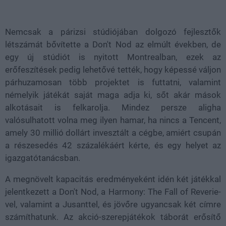
Loaded
:
Unmute
22.06%
Nemcsak a párizsi stúdiójában dolgozó fejlesztők
létszámát bővítette a Don't Nod az elmúlt években, de
egy új stúdiót is nyitott Montrealban, ezek az
erőfeszítések pedig lehetővé tették, hogy képessé váljon
párhuzamosan több projektet is futtatni, valamint
némelyik játékát saját maga adja ki, sőt akár mások
alkotásait is felkarolja. Mindez persze aligha
valósulhatott volna meg ilyen hamar, ha nincs a Tencent,
amely 30 millió dollárt invesztált a cégbe, amiért csupán
a részesedés 42 százalékáért kérte, és egy helyet az
igazgatótanácsban.
A megnövelt kapacitás eredményeként idén két játékkal
jelentkezett a Don't Nod, a Harmony: The Fall of Reverie-
vel, valamint a Jusanttel, és jövőre ugyancsak két címre
számíthatunk. Az akció-szerepjátékok táborát erősítő