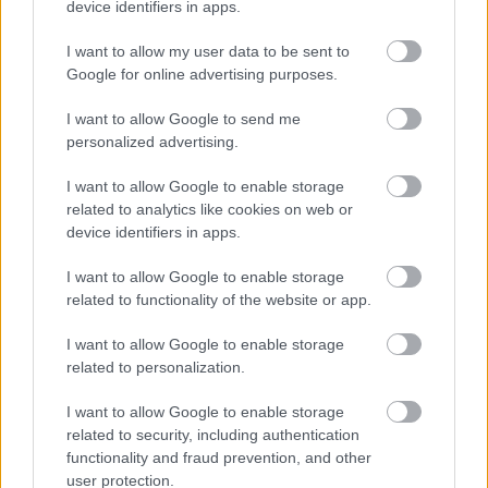
device identifiers in apps.
2023 színpadát, és egy izgalmas, új bejelentést
és trailert hozott a szörnyvadász franchise
I want to allow my user data to be sent to
rajongóinak.
Google for online advertising purposes.
I want to allow Google to send me
Loaded
:
Unmute
38.04%
personalized advertising.
A legutóbbi Monster Hunter a 2021-es Rise volt, ami
I want to allow Google to enable storage
elsődlegesen a Nintendo Switchre készült. A játék portjai
related to analytics like cookies on web or
ugyan 2 évvel később befutottak, de azok nem pörgették
device identifiers in apps.
halálra a konzolokat, és az újabb PC-ket. Hamarosan
I want to allow Google to enable storage
érkezik viszont a Monster Hunter Wilds, ami majd pótolja
related to functionality of the website or app.
az előző rész látványbeli hiányosságait. A játékot maga
Ryozo Tsujimoto, a széria producere jelentette be
a The
I want to allow Google to enable storage
Game Awards 2023 színpadán
. A showra a Capcom
related to personalization.
képviselője csak egy rövid ízelítőt hozott, ami
I want to allow Google to enable storage
megmutatta a ránk váró világ egy darabkáját és a
related to security, including authentication
szörnyek némelyikét. A körítés hibátlan, és láthatóan
functionality and fraud prevention, and other
kihasználja a PlayStation 5 és az Xbox Series X/S
user protection.