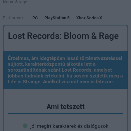
bloom & rage
Platformok:
PC
PlayStation 5
Xbox Series X
Lost Records: Bloom & Rage
Érzelmes, ám idegtépően lassú történetvezetéssel
sújtott, karakterközpontú alkotás lett a
sorozatindítónak szánt Lost Records, amelyet
jobban tudnánk értékelni, ha sosem születik meg a
Life is Strange. Anélkül viszont nem is létezne.
Ami tetszett
jól megírt karakterek és dialógusok