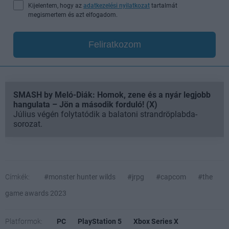
Kijelentem, hogy az
adatkezelési nyilatkozat
tartalmát
megismertem és azt elfogadom.
Feliratkozom
SMASH by Meló-Diák: Homok, zene és a nyár legjobb
hangulata – Jön a második forduló! (X)
Július végén folytatódik a balatoni strandröplabda-
sorozat.
Címkék:
#monster hunter wilds
#jrpg
#capcom
#the
game awards 2023
Platformok:
PC
PlayStation 5
Xbox Series X