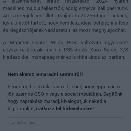
A játékmenetet érintő részletekről 2024 nyarán
mesélnek majd a fejlesztők, addig ennyivel kell beérnünk.
Ami a megjelenést illeti, Tsujimoto 2025-öt ígért nekünk,
így aki attól tartott, hogy nem lesz ideje befejezni a Rise
és kiegészítőjének vadászatait, az most megnyugodhat.
A Monster Hunter Wilds PC-s változata egyébként
egyszerre érkezik majd a PS5-ös és Xbox Series X/S
kiadásokkal, manapság már ez is ritka kincs az iparban.
Nem akarsz lemaradni semmiről?
Rengeteg hír és cikk vár rád, lehet, hogy éppen nem
jön szembe GSO-n vagy a social médiában. Segítünk,
hogy naprakész maradj, kiválogatjuk neked a
legjobbakat,
iratkozz fel hírlevelünkre!