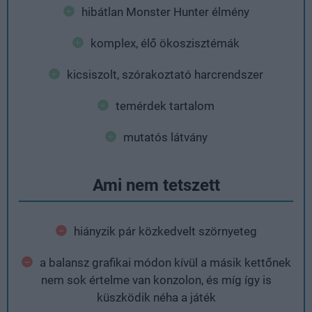
hibátlan Monster Hunter élmény
komplex, élő ökoszisztémák
kicsiszolt, szórakoztató harcrendszer
temérdek tartalom
mutatós látvány
Ami nem tetszett
hiányzik pár közkedvelt szörnyeteg
a balansz grafikai módon kívül a másik kettőnek
nem sok értelme van konzolon, és míg így is
küszködik néha a játék