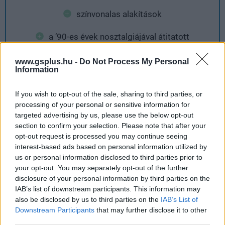
színvonalas alakítások
a ’90-es évek nosztalgiájával átitatott
felnövéstörténet
www.gsplus.hu -
Do Not Process My Personal
Information
Ami nem tetszett
If you wish to opt-out of the sale, sharing to third parties, or
processing of your personal or sensitive information for
targeted advertising by us, please use the below opt-out
aminek a cselekménye sokáig egy helyben jár
section to confirm your selection. Please note that after your
opt-out request is processed you may continue seeing
a videóvágás nem ad hozzá sokat az élményhez,
interest-based ads based on personal information utilized by
de legalább opcionális
us or personal information disclosed to third parties prior to
your opt-out. You may separately opt-out of the further
kisebb technikai jellegű gondok
disclosure of your personal information by third parties on the
IAB’s list of downstream participants. This information may
also be disclosed by us to third parties on the
IAB’s List of
Downstream Participants
that may further disclose it to other
third parties.