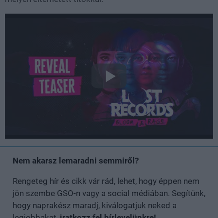
Nem akarsz lemaradni semmiről?
Rengeteg hír és cikk vár rád, lehet, hogy éppen nem
jön szembe GSO-n vagy a social médiában. Segítünk,
hogy naprakész maradj, kiválogatjuk neked a
legjobbakat,
iratkozz fel hírlevelünkre!