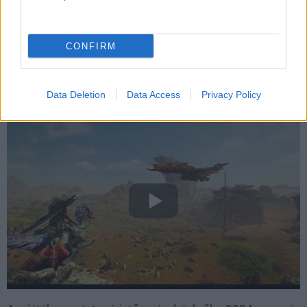
lehetőségeit, szemrevaló alkotásnak ígérkezik.
CONFIRM
Nézzétek meg gyorsan a trailert, ha eddig még nem volt
meg:
Data Deletion
Data Access
Privacy Policy