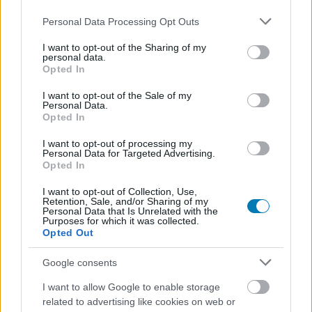
Please note that this website/app uses one or more Google
Personal Data Processing Opt Outs
services and may gather and store information including but
not limited to your visit or usage behaviour. You may click to
I want to opt-out of the Sharing of my
personal data.
grant or deny consent to Google and its third-party tags to
Opted In
use your data for below specified purposes in below Google
consent section.
Hozzászólások
I want to opt-out of the Sale of my
Personal Data.
Opted In
I want to opt-out of processing my
Bemutatkozott a Monster
Personal Data for Targeted Advertising.
Opted In
Hunter Wilds, végre beköszön a
I want to opt-out of Collection, Use,
Retention, Sale, and/or Sharing of my
széria erre a generációra is
Personal Data that Is Unrelated with the
Purposes for which it was collected.
Opted Out
Hunter_GS
|
2023 december 8. 08:39
Google consents
I want to allow Google to enable storage
A Capcom is meglátogatta a The Game Awards
related to advertising like cookies on web or