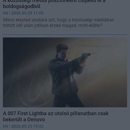
A közösségi média posztonként csipked le a
boldogságodból
Hír
| 2026.05.25 11:05
Mikor érezted utoljára azt, hogy a közösségi médiában
töltött idő után jobban érzed magad, mint előtte?
A 007 First Lightba az utolsó pillanatban csak
bekerült a Denuvo
Hír
| 2026.05.23 19:22