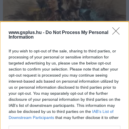
www.gsplus.hu -
Do Not Process My Personal
Information
If you wish to opt-out of the sale, sharing to third parties, or
A Naughty Dog tervezett egy Uncharted remake-et,
processing of your personal or sensitive information for
de végül a The Last of Ust alkotta újra
targeted advertising by us, please use the below opt-out
Hír
| 2026.06.30 11:13
section to confirm your selection. Please note that after your
opt-out request is processed you may continue seeing
Az Uncharted Drake's Fortune kaphatott volna egy
újrakiadást, de végül a stúdió inkább biztosra ment.
interest-based ads based on personal information utilized by
us or personal information disclosed to third parties prior to
your opt-out. You may separately opt-out of the further
disclosure of your personal information by third parties on the
IAB’s list of downstream participants. This information may
also be disclosed by us to third parties on the
IAB’s List of
Downstream Participants
that may further disclose it to other
third parties.