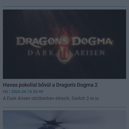
Havas pokollal bővül a Dragon's Dogma 2
Hír
| 2026.06.10 20:49
A Dark Arisen októberben érkezik, Switch 2-re is.