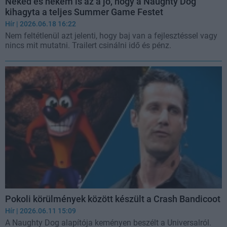
Neked és nekem is az a jó, hogy a Naughty Dog
kihagyta a teljes Summer Game Festet
Hír
| 2026.06.18 16:22
Nem feltétlenül azt jelenti, hogy baj van a fejlesztéssel vagy
nincs mit mutatni. Trailert csinálni idő és pénz.
Pokoli körülmények között készült a Crash Bandicoot
Hír
| 2026.06.11 15:09
A Naughty Dog alapítója keményen beszélt a Universalról.