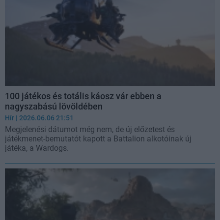
100 játékos és totális káosz vár ebben a
nagyszabású lövöldében
Hír
| 2026.06.06 21:51
Megjelenési dátumot még nem, de új előzetest és
játékmenet-bemutatót kapott a Battalion alkotóinak új
játéka, a Wardogs.