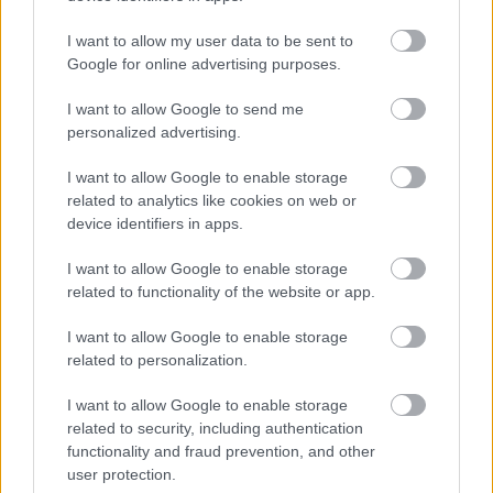
I want to allow my user data to be sent to
Google for online advertising purposes.
Meglepetés! 10 éve megjelent Samsung Galaxy
I want to allow Google to send me
mobilok kaptak szoftverfrissítést
personalized advertising.
pcwplus.hu
| 2026.06.26 12:30
I want to allow Google to enable storage
A Samsung Galaxy S8 és Note 8 tulajoknak ma különösen
related to analytics like cookies on web or
boldog pénteki napjuk lehet.
device identifiers in apps.
I want to allow Google to enable storage
related to functionality of the website or app.
I want to allow Google to enable storage
related to personalization.
I want to allow Google to enable storage
related to security, including authentication
functionality and fraud prevention, and other
user protection.