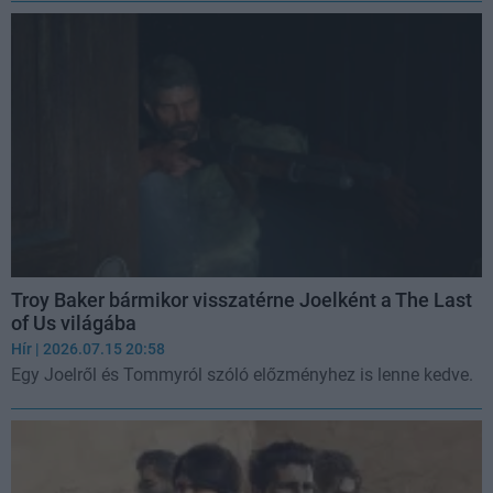
Troy Baker bármikor visszatérne Joelként a The Last
of Us világába
Hír
| 2026.07.15 20:58
Egy Joelről és Tommyról szóló előzményhez is lenne kedve.