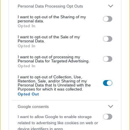
Please note that this website/app uses one or more Google
Personal Data Processing Opt Outs
services and may gather and store information including but
not limited to your visit or usage behaviour. You may click to
I want to opt-out of the Sharing of my
personal data.
grant or deny consent to Google and its third-party tags to
Opted In
use your data for below specified purposes in below Google
consent section.
I want to opt-out of the Sale of my
Az odahazudott képkockáknak csak a lusta fejlesztők
Personal Data.
örülnek igazán
Opted In
Hír
| 2026.06.28 12:00
I want to opt-out of processing my
Minél több a hamis képkocka és odagondolt pixel, annál
Personal Data for Targeted Advertising.
boldogabb a fejlesztő, akinek nincs kedve optimalizálni a
Opted In
játékát.
I want to opt-out of Collection, Use,
Retention, Sale, and/or Sharing of my
Personal Data that Is Unrelated with the
Purposes for which it was collected.
Opted Out
Google consents
I want to allow Google to enable storage
related to advertising like cookies on web or
device identifiers in apps.