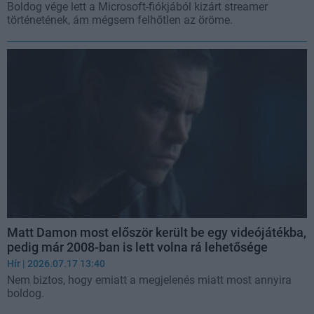
Boldog vége lett a Microsoft-fiókjából kizárt streamer
történetének, ám mégsem felhőtlen az öröme.
Matt Damon most először került be egy videójátékba,
pedig már 2008-ban is lett volna rá lehetősége
Hír
| 2026.07.17 13:40
Nem biztos, hogy emiatt a megjelenés miatt most annyira
boldog.