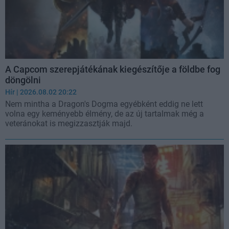
A Capcom szerepjátékának kiegészítője a földbe fog
döngölni
Hír
| 2026.08.02 20:22
Nem mintha a Dragon's Dogma egyébként eddig ne lett
volna egy keményebb élmény, de az új tartalmak még a
veteránokat is megizzasztják majd.