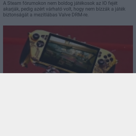
A Steam fórumokon nem boldog játékosok az IO fejét
akarják, pedig azért várható volt, hogy nem bízzák a játék
biztonságát a mezítlábas Valve DRM-re.
Az Asusé a legcyberpunkabb kézi konzol a világon,
de van vele egy kis baj
pcwplus.hu
| 2026.05.19 11:40
Bármennyire is dögös lett a Cyberpunk 2077 ihlette ROG
Xbox Ally X, az üzletekben nem találkozunk vele.