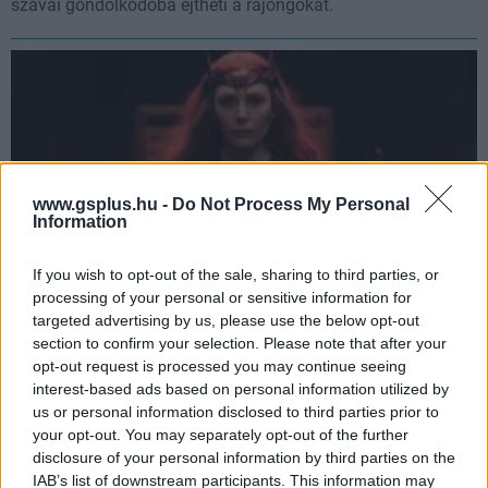
szavai gondolkodóba ejtheti a rajongókat.
www.gsplus.hu -
Do Not Process My Personal
Information
If you wish to opt-out of the sale, sharing to third parties, or
processing of your personal or sensitive information for
targeted advertising by us, please use the below opt-out
Egy kaszkadőrvideó alapján sokkal brutálisabb is
section to confirm your selection. Please note that after your
lehetett volna a Doctor Strange 2 egyik jelenete
opt-out request is processed you may continue seeing
Hír
| 2022.09.24 19:50
interest-based ads based on personal information utilized by
A Kamar-Taj csatájának véresebb változatát sok Sam Raimi-
us or personal information disclosed to third parties prior to
rajongó értékelte volna.
your opt-out. You may separately opt-out of the further
disclosure of your personal information by third parties on the
IAB’s list of downstream participants. This information may