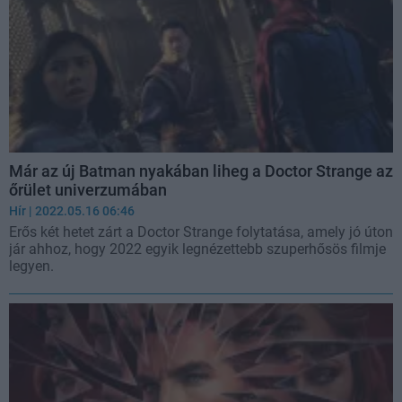
Már az új Batman nyakában liheg a Doctor Strange az
őrület univerzumában
Hír
| 2022.05.16 06:46
Erős két hetet zárt a Doctor Strange folytatása, amely jó úton
jár ahhoz, hogy 2022 egyik legnézettebb szuperhősös filmje
legyen.