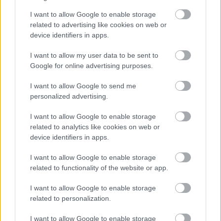
I want to allow Google to enable storage
related to advertising like cookies on web or
device identifiers in apps.
I want to allow my user data to be sent to
Google for online advertising purposes.
I want to allow Google to send me
Chris Evans elmondta véleményét a Hayley Atwell-
personalized advertising.
féle Carter Kapitányról
Hír
| 2022.06.22 08:30
I want to allow Google to enable storage
related to analytics like cookies on web or
A Doctor Strange az őrület multiverzumában filmben Hayley
Atwell alakította Carter Kapitányt, az eredeti Amerika
device identifiers in apps.
Kapitány most róla formált véleményt.
I want to allow Google to enable storage
related to functionality of the website or app.
I want to allow Google to enable storage
related to personalization.
I want to allow Google to enable storage