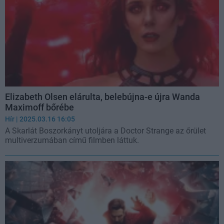
Elizabeth Olsen elárulta, belebújna-e újra Wanda
Maximoff bőrébe
Hír
| 2025.03.16 16:05
A Skarlát Boszorkányt utoljára a Doctor Strange az őrület
multiverzumában című filmben láttuk.