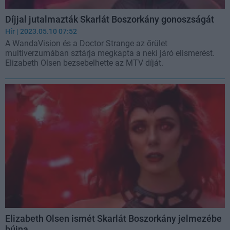
Díjjal jutalmazták Skarlát Boszorkány gonoszságát
Hír
| 2023.05.10 07:52
A WandaVision és a Doctor Strange az őrület
multiverzumában sztárja megkapta a neki járó elismerést.
Elizabeth Olsen bezsebelhette az MTV díját.
Elizabeth Olsen ismét Skarlát Boszorkány jelmezébe
bújna