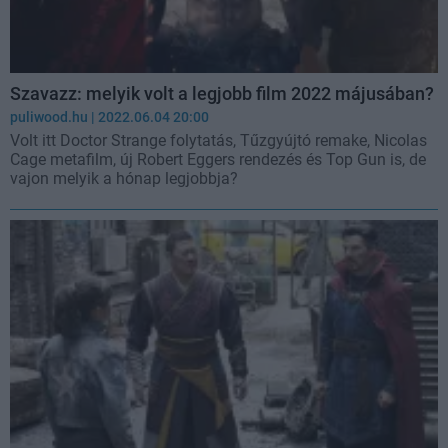
Szavazz: melyik volt a legjobb film 2022 májusában?
puliwood.hu
| 2022.06.04 20:00
Volt itt Doctor Strange folytatás, Tűzgyújtó remake, Nicolas
Cage metafilm, új Robert Eggers rendezés és Top Gun is, de
vajon melyik a hónap legjobbja?