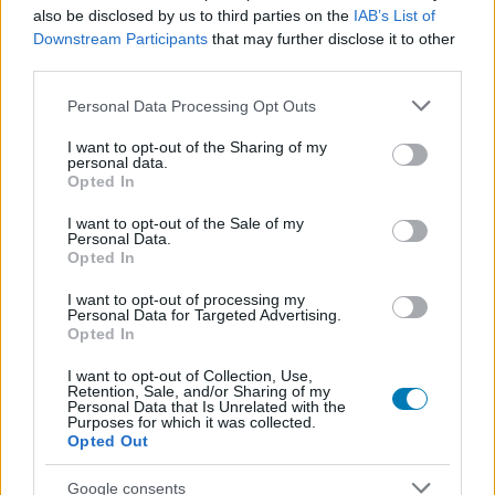
also be disclosed by us to third parties on the
IAB’s List of
Downstream Participants
that may further disclose it to other
third parties.
Please note that this website/app uses one or more Google
Personal Data Processing Opt Outs
services and may gather and store information including but
not limited to your visit or usage behaviour. You may click to
I want to opt-out of the Sharing of my
personal data.
grant or deny consent to Google and its third-party tags to
Opted In
use your data for below specified purposes in below Google
consent section.
I want to opt-out of the Sale of my
Personal Data.
Opted In
A Doctor Strange 2 egyik színésze csak a rajongók
miatt került bele a filmbe
I want to opt-out of processing my
Personal Data for Targeted Advertising.
Hír
| 2022.06.30 09:18
Opted In
Kevin Feige szem előtt tartotta, hogy mit szeretnének a
Marvel-rajongók.
I want to opt-out of Collection, Use,
Retention, Sale, and/or Sharing of my
Personal Data that Is Unrelated with the
Purposes for which it was collected.
Opted Out
Google consents