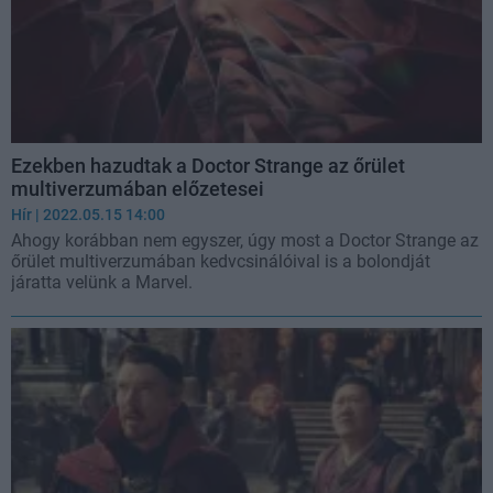
Ezekben hazudtak a Doctor Strange az őrület
multiverzumában előzetesei
Hír
| 2022.05.15 14:00
Ahogy korábban nem egyszer, úgy most a Doctor Strange az
őrület multiverzumában kedvcsinálóival is a bolondját
járatta velünk a Marvel.