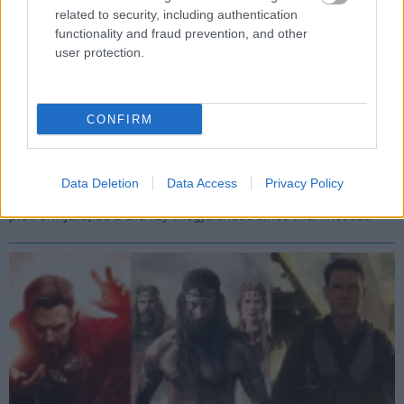
related to security, including authentication
functionality and fraud prevention, and other
user protection.
CONFIRM
A Doctor Strange az őrület multiverzumában bakijai
láttán sajnáljuk, hogy nem lehettünk ott a forgatáson
Hír
| 2022.06.20 13:11
Data Deletion
Data Access
Privacy Policy
Hamarosan érkezik a Doctor Strange 2 a Disney streaming
platformjára, de a Blu-ray megjelenése sincs már messze.