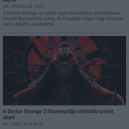
Hír
| 2023.02.28 13:03
A Doctor Strange az őrület multiverzumában óta kérdéses
Skarlát Boszorkány sorsa, de Elizabeth Olsen még biztosan
nem végzett a karakterrel.
A Doctor Strange 2 főszereplője sötétebb sztorit
akart
Hír
| 2022.10.18 09:30