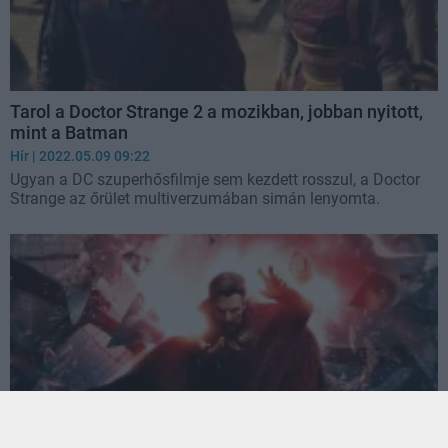
Tarol a Doctor Strange 2 a mozikban, jobban nyitott,
mint a Batman
Hír
| 2022.05.09 09:22
Ugyan a DC szuperhősfilmje sem kezdett rosszul, a Doctor
Strange az őrület multiverzumában simán lenyomta.