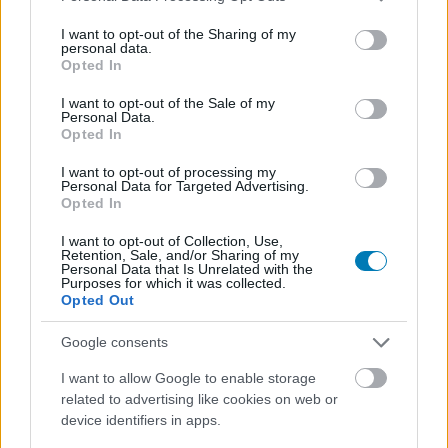
services and may gather and store information including but
not limited to your visit or usage behaviour. You may click to
I want to opt-out of the Sharing of my
personal data.
grant or deny consent to Google and its third-party tags to
Opted In
use your data for below specified purposes in below Google
consent section.
I want to opt-out of the Sale of my
Personal Data.
Opted In
I want to opt-out of processing my
Personal Data for Targeted Advertising.
Opted In
I want to opt-out of Collection, Use,
Retention, Sale, and/or Sharing of my
Personal Data that Is Unrelated with the
Purposes for which it was collected.
Opted Out
Christine Palmer eltűnése
Google consents
I want to allow Google to enable storage
Bár a nagy egész szempontjából nincs hatalmas
related to advertising like cookies on web or
jelentősége, és inkább hibának tűnik, mint tudatos
device identifiers in apps.
döntésnek, azért nem mehetünk el szó nélkül amellett