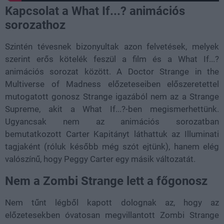
Kapcsolat a What If...? animációs
sorozathoz
Szintén tévesnek bizonyultak azon felvetések, melyek
szerint erős kötelék feszül a film és a What If...?
animációs sorozat között. A Doctor Strange in the
Multiverse of Madness előzeteseiben előszeretettel
mutogatott gonosz Strange igazából nem az a
Strange
Supreme, akit a What If...?-ben megismerhettünk.
Ugyancsak nem az animációs sorozatban
bemutatkozott Carter Kapitányt láthattuk az Illuminati
tagjaként (róluk később még szót ejtünk), hanem elég
valószínű, hogy Peggy Carter egy másik változatát.
Nem a Zombi Strange lett a főgonosz
Nem tűnt légből kapott dolognak az, hogy az
előzetesekben óvatosan megvillantott Zombi Strange