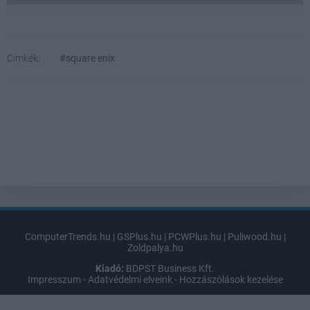
Címkék:
#square enix
ComputerTrends.hu
|
GSPlus.hu
|
PCWPlus.hu
|
Puliwood.hu
|
Zoldpalya.hu
Kiadó:
BDPST Business Kft.
Impresszum
-
Adatvédelmi elveink
-
Hozzászólások kezelése