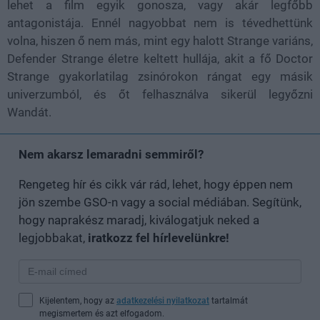
lehet a film egyik gonosza, vagy akár legfőbb
antagonistája. Ennél nagyobbat nem is tévedhettünk
volna, hiszen ő nem más, mint egy halott Strange variáns,
Defender Strange életre keltett hullája, akit a fő Doctor
Strange gyakorlatilag zsinórokon rángat egy másik
univerzumból, és őt felhasználva sikerül legyőzni
Wandát.
Nem akarsz lemaradni semmiről?
Rengeteg hír és cikk vár rád, lehet, hogy éppen nem
jön szembe GSO-n vagy a social médiában. Segítünk,
hogy naprakész maradj, kiválogatjuk neked a
legjobbakat,
iratkozz fel hírlevelünkre!
Kijelentem, hogy az
adatkezelési nyilatkozat
tartalmát
megismertem és azt elfogadom.