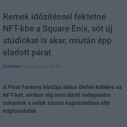
Remek időzítéssel fektetne
NFT-kbe a Square Enix, sőt új
stúdiókat is akar, miután épp
eladott párat
Chavalier
|
2022 május 15. 09:25
A Final Fantasy kiadója akkor ölelné keblére az
NFT-ket, amikor rég nem látott mélypontra
zuhantak a velük szoros kapcsolatban álló
kriptovaluták.
Loaded
:
Unmute
21.86%