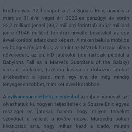
Eredményes 12 hónapot zárt a Square Enix, ugyanis a
március 31-ével véget ért 2022-es pénzügyi év során
32,7 milliárd jennel (93,7 milliárd forinttal) 365,2 milliárd
jenre (1046 milliárd forintra) növelte bevételeit az egy
évvel korábbi adatokhoz képest. A mixen belül a mobilos
és böngészős játékok, valamint az MMO-k hozzájárulása
növekedett, az ún. HD játékoké (ide tartozik például a
Babylon's Fall és a Marvel's Guardians of the Galaxy)
viszont csökkent, továbbá kevesebb dobozos játékot
értékesített a kiadó, mint egy éve, de még mindig
lényegesen többet, mint két évvel korábban.
A
nyilvánosan elérhető jelentésből
azonban nemcsak azt
olvashatjuk ki, hogyan teljesítettek a Square Enix egyes
részlegei és játékai, hanem hogy milyen terveket
szövöget a vállalat a jövőre nézve. Márpedig sokan
kíváncsiak arra, hogy mihez kezd a kiadó, miután