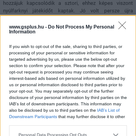
hozzájuk kapcsolódik a sztori, ehhez képes viszont
nyúlfarknyi játékidőt kaptak. Jó volt persze újra
látni Patrick Stewartot, mint Xavier professzor, a
borzalmas Inhumans tévésorozat felé is kedves gesztus
www.gsplus.hu -
Do Not Process My Personal
Information
volt, hogy innen emelték át Anson Mount Fekete
Villámját, illetve rajongók hada visongott, mikor először
If you wish to opt-out of the sale, sharing to third parties, or
megpillanthatták John Krasinskit Mr. Fantastic,
processing of your personal or sensitive information for
azaz Reed Richards szerepében.
targeted advertising by us, please use the below opt-out
section to confirm your selection. Please note that after your
A felsorolt karakterek, valamint a Lashana Lynch-féle
opt-out request is processed you may continue seeing
Marvel Kapitány azonban pillanatok alatt elvéreztek
interest-based ads based on personal information utilized by
Skarlát Boszorkány ellen, és ezt szó szerint kell érteni,
us or personal information disclosed to third parties prior to
your opt-out. You may separately opt-out of the further
Wanda brutálisan kivégezte őket.
disclosure of your personal information by third parties on the
IAB’s list of downstream participants. This information may
also be disclosed by us to third parties on the
IAB’s List of
Downstream Participants
that may further disclose it to other
third parties.
Please note that this website/app uses one or more Google
Personal Data Processing Opt Outs