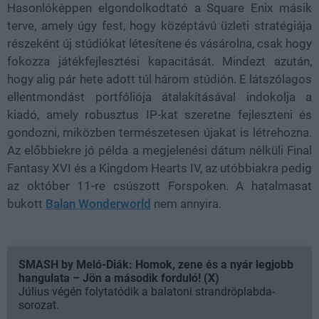
Hasonlóképpen elgondolkodtató a Square Enix másik
terve, amely úgy fest, hogy középtávú üzleti stratégiája
részeként új stúdiókat létesítene és vásárolna, csak hogy
fokozza játékfejlesztési kapacitását. Mindezt azután,
hogy alig pár hete adott túl három stúdión. E látszólagos
ellentmondást portfóliója átalakításával indokolja a
kiadó, amely robusztus IP-kat szeretne fejleszteni és
gondozni, miközben természetesen újakat is létrehozna.
Az előbbiekre jó példa a megjelenési dátum nélküli Final
Fantasy XVI és a Kingdom Hearts IV, az utóbbiakra pedig
az október 11-re csúszott Forspoken. A hatalmasat
bukott
Balan Wonderworld
nem annyira.
SMASH by Meló-Diák: Homok, zene és a nyár legjobb
hangulata – Jön a második forduló! (X)
Július végén folytatódik a balatoni strandröplabda-
sorozat.