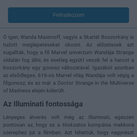
Feliratkozom
Ó igen, Wanda Maximoff, vagyis a Skarlát Boszorkány is
tudott meglepetéseket okozni. Az előzetesek azt
sugallták, hogy a fő Marvel univerzum Wandája Strange
oldalán fog állni, és esetleg együtt veszik fel a harcot a
boszorkány egy gonosz változatával. Igazából azonban
az elsődleges, 616-os Marvel világ Wandája volt végig a
főgonosz, és ez már a Doctor Strange in the Multiverse
of Madness elején kiderült.
Az Illuminati fontossága
Lényeges átverés volt még az Illuminati, egészen
pontosan az, hogy ez a titokzatos kompánia mekkora
szerephez jut a filmben. Azt hihettük, hogy nagyrészt