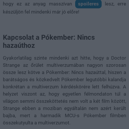
hogy ez az anyag masszívan
spoileres
lesz, erre
készüljön fel mindenki már jó előre!
Kapcsolat a Pókember: Nincs
hazaúthoz
Gyakorlatilag szinte mindenki azt hitte, hogy a Doctor
Strange az őrület multiverzumában nagyon szorosan
össze lesz kötve a Pókember: Nincs hazaúttal, hiszen a
barátságos és közkedvelt Pókember legutóbbi kalandja
konkrétan a multiverzum kérdéskörére lett felhúzva. A
helyzet viszont az, hogy egyetlen félmondaton túl a
világon semmi összeköttetés nem volt a két film között,
Strange ebben a moziban egyáltalán nem azért került
bajba, mert a harmadik MCU-s Pókember filmben
összekutyulta a multiverzumot.