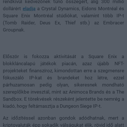
rendkívül kedvezőnek tűnő összegért, alig 300 millió
dollárért
eladja
a Crystal Dynamics, Eidons Montréal és
Square Enix Montréal stúdiókat, valamint több IP-t
(Tomb Raider, Deus Ex, Thief stb.) az Embracer
Groupnak.
Először is fokozza aktivitását a Square Enix a
blokkláncalapú játékok piacán, azaz újabb NFT-
projekteket finanszíroz, kimondottan erre a szegmensre
fókuszáló IP-kat és brandeket hoz létre, ezzel
párhuzamosan pedig olyan, sikeresnek mondható
szereplőkbe invesztál, mint az Animoca Brands és a The
Sandbox. E törekvések részeként jelentette be nemrég a
kiadó, hogy feltámasztja a Dungeon Siege IP-t.
Az időzítéssel azonban gondok adódhatnak, mert a
kriptovaluták épp sokadik válságukat élik, rövid idő alatt