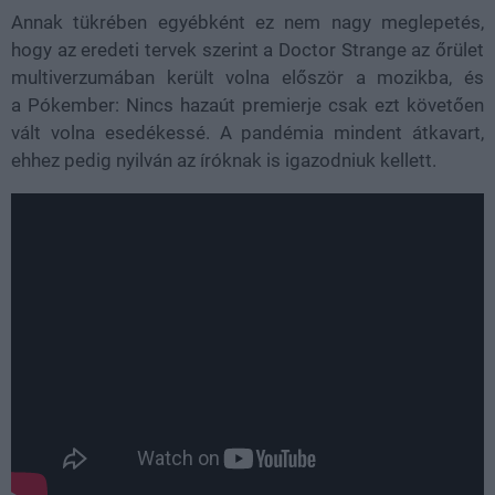
Annak tükrében egyébként ez nem nagy meglepetés,
hogy az eredeti tervek szerint a Doctor Strange az őrület
multiverzumában került volna először a mozikba, és
a Pókember: Nincs hazaút premierje csak ezt követően
vált volna esedékessé. A pandémia mindent átkavart,
ehhez pedig nyilván az íróknak is igazodniuk kellett.