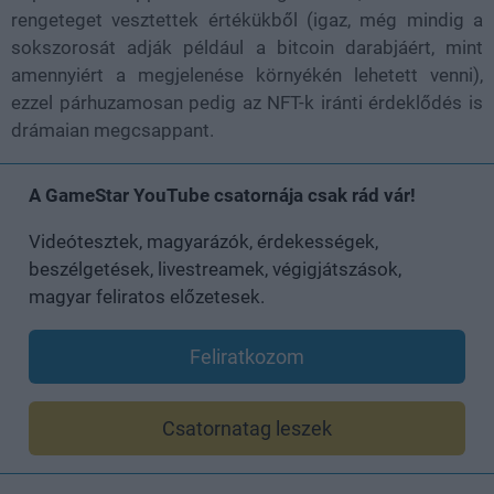
rengeteget vesztettek értékükből (igaz, még mindig a
sokszorosát adják például a bitcoin darabjáért, mint
amennyiért a megjelenése környékén lehetett venni),
ezzel párhuzamosan pedig az NFT-k iránti érdeklődés is
drámaian megcsappant.
A GameStar YouTube csatornája csak rád vár!
Videótesztek, magyarázók, érdekességek,
beszélgetések, livestreamek, végigjátszások,
magyar feliratos előzetesek.
Feliratkozom
Csatornatag leszek