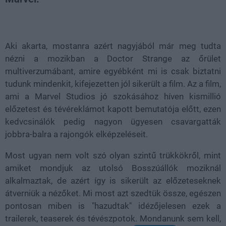
Loaded
:
Unmute
38.26%
Aki akarta, mostanra azért nagyjából már meg tudta
nézni a mozikban a Doctor Strange az őrület
multiverzumábant, amire egyébként mi is csak biztatni
tudunk mindenkit, kifejezetten jól sikerült a film. Az a film,
ami a Marvel Studios jó szokásához híven kismillió
előzetest és tévéreklámot kapott bemutatója előtt, ezen
kedvcsinálók pedig nagyon ügyesen csavargatták
jobbra-balra a rajongók elképzeléseit.
Most ugyan nem volt szó olyan szintű trükkökről, mint
amiket mondjuk az utolsó Bosszúállók moziknál
alkalmaztak, de azért így is sikerült az előzeteseknek
átverniük a nézőket. Mi most azt szedtük össze, egészen
pontosan miben is "hazudtak" idézőjelesen ezek a
trailerek, teaserek és tévészpotok. Mondanunk sem kell,