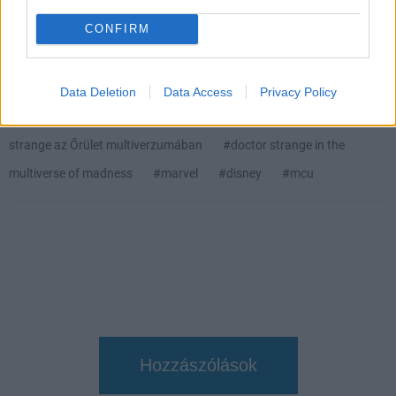
Július végén folytatódik a balatoni strandröplabda-
sorozat.
CONFIRM
Data Deletion
Data Access
Privacy Policy
Címkék:
#doctor strange
#doctor strange 2
#doctor
strange az Őrület multiverzumában
#doctor strange in the
multiverse of madness
#marvel
#disney
#mcu
Hozzászólások