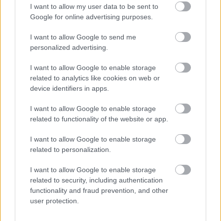
I want to allow my user data to be sent to
sem, hogy az egyik előzetesből digitális utómunkával
Google for online advertising purposes.
eltávolították Strange doki szerelmét, Christine Palmert.
Mindez azért furcsa, mert szinte az összes előzetesben
I want to allow Google to send me
pontosan látszik, hogy Doctor Strange mellett ott áll egy
personalized advertising.
ajtó kinyitásakor Christine Palmer és America Chavez is,
I want to allow Google to enable storage
a
Fate
alcímet viselő tévészpotban viszont leradírozták
related to analytics like cookies on web or
őt a képről.
device identifiers in apps.
Azok, akik látták már a Doctor Strange az őrület
I want to allow Google to enable storage
multiverzumábant, pontosan tudják, hogy a filmben végül
related to functionality of the website or app.
tényleg itt állt Christine, noha az egész jelenet egy
I want to allow Google to enable storage
alternatív univerzumban játszódott, és ez a Christine is
related to personalization.
ebben a világban élt, nem a 616-ös, fő
Marvel univerzumban.
I want to allow Google to enable storage
related to security, including authentication
functionality and fraud prevention, and other
user protection.
SMASH by Meló-Diák: Homok, zene és a nyár legjobb
hangulata – Jön a második forduló! (X)