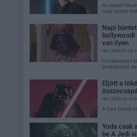
Az Anakin Skywa
nagy gamer volt
Napi büntet
bollywoodi 
van ilyen
Hír
| 2024.01.23 1
Csodálatosan kín
produkcióról, de
Eljött a tö
összecsap
Hír
| 2023.10.10 0
A Dark Droids kö
Yoda csak a
be A Jedi v