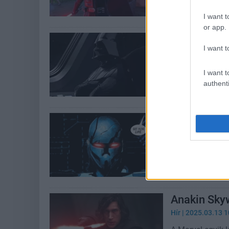
Senki meglepeté
eltörjék Darth V
I want t
or app.
Tony Gilroy
I want t
felbukkaná
Hír
| 2025.04.27 1
I want t
Noha a széria e
authenti
számítanak a sö
Ez a Star W
korszak egy
Hír
| 2025.03.22 1
A múlt sith nag
régi kontinuitá
Anakin Skyw
Hír
| 2025.03.13 1