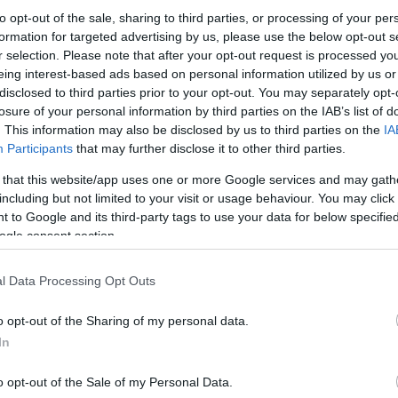
6:31
to opt-out of the sale, sharing to third parties, or processing of your per
yire figyeltek a részletekre.
formation for targeted advertising by us, please use the below opt-out s
r selection. Please note that after your opt-out request is processed y
eing interest-based ads based on personal information utilized by us or
ymilliárd forintért kelt el Darth
disclosed to third parties prior to your opt-out. You may separately opt-
 eredeti fénykardja
losure of your personal information by third parties on the IAB’s list of
. This information may also be disclosed by us to third parties on the
IA
0:02
Participants
that may further disclose it to other third parties.
legdrágábban eladott Star Wars kellék valaha.
 that this website/app uses one or more Google services and may gath
including but not limited to your visit or usage behaviour. You may click 
a Star Wars világában az egyensúly?
 to Google and its third-party tags to use your data for below specifi
0:02
ogle consent section.
 a kiválasztott, de mit is kell neki pontosan
l Data Processing Opt Outs
o opt-out of the Sharing of my personal data.
ensúlyt” kellett Anakin Skywalkernek
In
nia?
4:12
o opt-out of the Sale of my Personal Data.