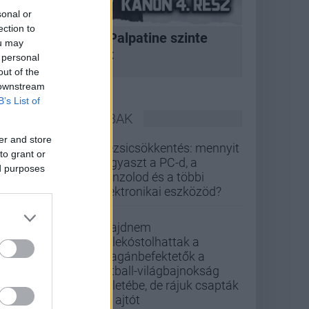
sonal or
ection to
A korszak, amikor Palpatine szinte
ou may
bármit megtehetett
 personal
out of the
 downstream
B’s List of
LEGOLVASOTTABBAK
er and store
Rezsicsökkentés: mennyit
to grant or
fogyaszt a PC-d, a
ed purposes
konzolod és a többi
elektronikai eszközöd?
Majdnem
belekóstolhattak a
magánbefektetők a
futball-világbajnokság
üzletébe, de rájuk csapták
az ajtót