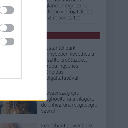
hajlandó megnézni a
kedvenc videójátékából
készült sorozatot
PCW HÍREK
Mostantól bárki
könnyebben követheti a
pusztító erdőtüzeket
Európa ingyenes
műholdas
szolgáltatásával
Oroszország újra
meghódítaná a világűrt,
de ehhez kínai segítségre
szorul
Felrobbant power bank