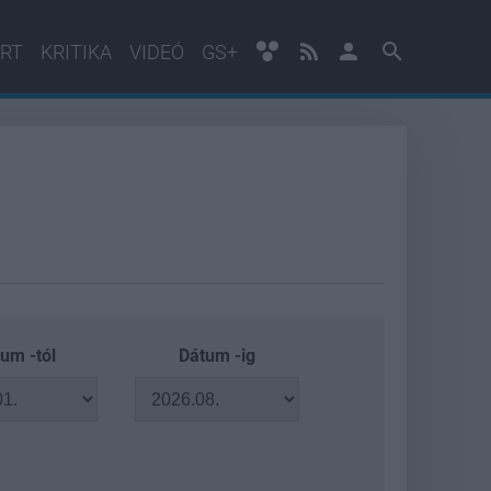
RT
KRITIKA
VIDEÓ
GS+
um -tól
Dátum -ig