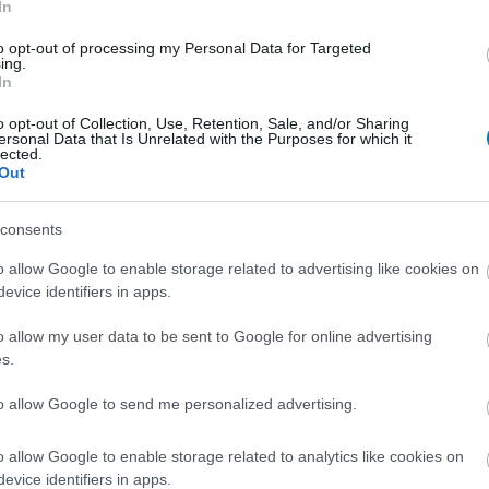
In
k, de igazából sosem fejtették ki a filmek, hogy mit
súly az Erőben".
to opt-out of processing my Personal Data for Targeted
ing.
In
tiéd is lehet Darth Vader eredeti, a
használt fénykardja
o opt-out of Collection, Use, Retention, Sale, and/or Sharing
ersonal Data that Is Unrelated with the Purposes for which it
9:15
lected.
Out
ó dollárt kell csak érte kicsengetni.
consents
AI Darth Vadere csak a kezdet volt
o allow Google to enable storage related to advertising like cookies on
6:33
evice identifiers in apps.
tra játékmódok alkotói is teljes hozzáférést kapnak
ames AI eszköztárához.
o allow my user data to be sent to Google for online advertising
s.
lett a Fortnite AI Darth Vaderének,
to allow Google to send me personalized advertising.
tanjon az első F*CK
o allow Google to enable storage related to analytics like cookies on
2:31
evice identifiers in apps.