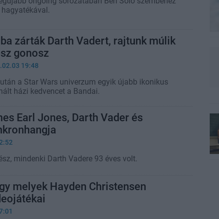
 legújabb ongoing sorozatában Ben Solo szembenéz
 hagyatékával.
a zárták Darth Vadert, rajtunk múlik
esz gonosz
.02.03 19:48
után a Star Wars univerzum egyik újabb ikonikus
nált házi kedvencet a Bandai.
es Earl Jones, Darth Vader és
nkronhangja
2:52
ész, mindenki Darth Vadere 93 éves volt.
ogy melyek Hayden Christensen
eojátékai
7:01