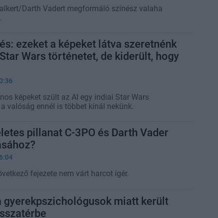
lkert/Darth Vadert megformáló színész valaha
.
és: ezeket a képeket látva szeretnénk
Star Wars történetet, de kiderült, hogy
0:36
os képeket szült az AI egy indiai Star Wars
 a valóság ennél is többet kínál nekünk.
kéletes pillanat C-3PO és Darth Vader
ásához?
6:04
vetkező fejezete nem várt harcot ígér.
 gyerekpszichológusok miatt került
isszatérbe