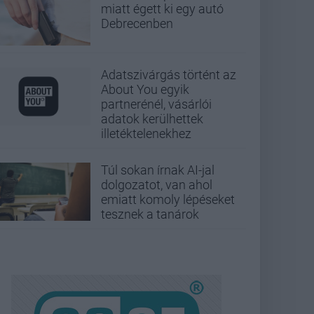
miatt égett ki egy autó
Debrecenben
Adatszivárgás történt az
About You egyik
partnerénél, vásárlói
adatok kerülhettek
illetéktelenekhez
Túl sokan írnak AI-jal
dolgozatot, van ahol
emiatt komoly lépéseket
tesznek a tanárok