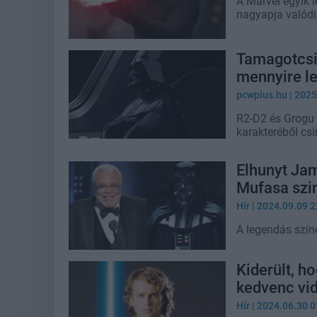
A Marvel egyik
nagyapja valódi
Tamagotcsib
mennyire l
pcwplus.hu
| 2025
R2-D2 és Grogu 
karakteréből csi
Elhunyt Jam
Mufasa szi
Hír
| 2024.09.09 2
A legendás szín
Kiderült, h
kedvenc vid
Hír
| 2024.06.30 0