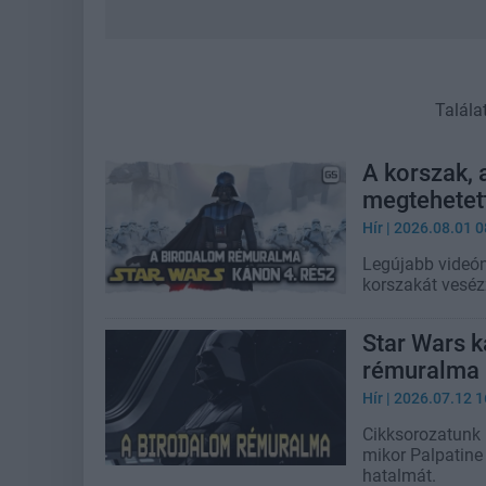
Talála
A korszak, 
megtehetet
Hír
| 2026.08.01 0
Legújabb videón
korszakát veséz
Star Wars k
rémuralma 
Hír
| 2026.07.12 1
Cikksorozatunk 
mikor Palpatine 
hatalmát.