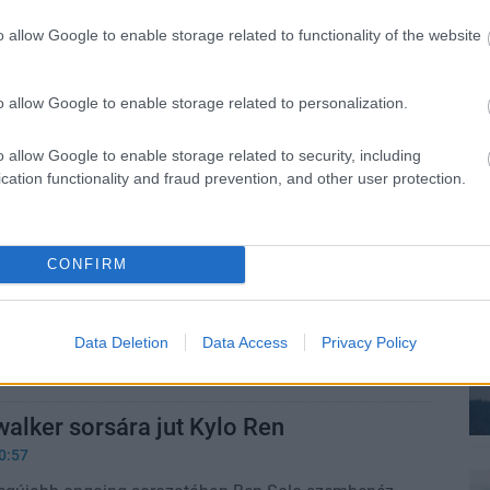
sére a játékosoknak nem kellett sok idő, hogy
ader mesterséges intelligenciáját.
o allow Google to enable storage related to functionality of the website
 elárulta, számíthatunk-e Darth Vader
o allow Google to enable storage related to personalization.
sára az Andor 2. évadában
1:01
o allow Google to enable storage related to security, including
ddig sem a cameóáradatról volt ismert, sokan
cation functionality and fraud prevention, and other user protection.
tét nagyúr felbukkanására.
ars-karakter a kánon Old Republic
CONFIRM
ik előfutára
3:32
Data Deletion
Data Access
Privacy Policy
yurai a kánonban sem kevésbé elvetemültek, mint a
sban
alker sorsára jut Kylo Ren
0:57