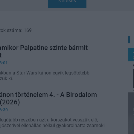
Keresés
tok száma: 169
amikor Palpatine szinte bármit
t
8:01
kban a Star Wars kánon egyik legsötétebb
zük ki.
ánon történelem 4. - A Birodalom
(2026)
6:30
legújabb részében azt a korszakot vesszük elő,
jószerivel ellenállás nélkül gyakorolhatta zsarnoki