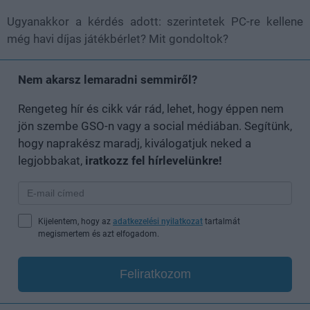
Ugyanakkor a kérdés adott: szerintetek PC-re kellene
még havi díjas játékbérlet? Mit gondoltok?
Nem akarsz lemaradni semmiről?
Rengeteg hír és cikk vár rád, lehet, hogy éppen nem
jön szembe GSO-n vagy a social médiában. Segítünk,
hogy naprakész maradj, kiválogatjuk neked a
legjobbakat,
iratkozz fel hírlevelünkre!
Kijelentem, hogy az
adatkezelési nyilatkozat
tartalmát
megismertem és azt elfogadom.
Feliratkozom