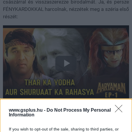
császárral és visszaszerezze birodalmát. Ja, és persze
FÉNYKARDOKKAL harcolnak, nézzétek meg a széria első
részét:
Minden láttunk ma, amit érdemes volt, kérem kapcsolja
www.gsplus.hu -
Do Not Process My Personal
Information
ki.
If you wish to opt-out of the sale, sharing to third parties, or