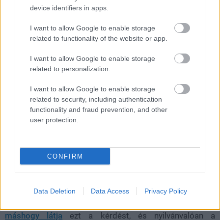
device identifiers in apps.
HP
|
2024 január 23. 07:57
I want to allow Google to enable storage
related to functionality of the website or app.
Szivárgások szerint nem kizárható, hogy az
I want to allow Google to enable storage
Epic megirigyelte a Game Pass modellt, és ebbe
related to personalization.
az irányba terelné majd a PC-s játékosokat.
I want to allow Google to enable storage
Loaded
:
Unmute
related to security, including authentication
21.86%
functionality and fraud prevention, and other
user protection.
A Microsoft
egyszerű matekkal igyekszik bizonyítani
,
hogy a Game Pass előfizetés megéri az árát nekünk,
felhasználóknak, de az üzleti modell is működőképes
CONFIRM
lehet, ha egyébként már a Ubisoft is azt a kérdést
pedzegeti, hogy itt az idő megbarátkozni a gondolattal,
hogy
nem birtokolhatjuk a játékainkat
.
Data Deletion
Data Access
Privacy Policy
Habár
Swen Vincke, a Baldur's Gate 3 rendezője egészen
máshogy látja
ezt a kérdést, és nyilvánvalóan a