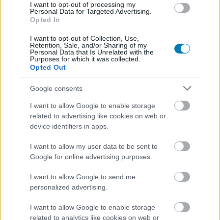
I want to opt-out of processing my
Personal Data for Targeted Advertising.
Címkék:
#star wars
#ai
#darth vader
#napi büntetés
Opted In
I want to opt-out of Collection, Use,
Retention, Sale, and/or Sharing of my
Personal Data that Is Unrelated with the
Purposes for which it was collected.
Opted Out
Google consents
I want to allow Google to enable storage
related to advertising like cookies on web or
Hozzászólások
device identifiers in apps.
I want to allow my user data to be sent to
Google for online advertising purposes.
Az Epic Games is Game Pass-
I want to allow Google to send me
szerű előfizetési modellt
personalized advertising.
tervez?
I want to allow Google to enable storage
related to analytics like cookies on web or