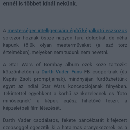
ennél is többet kínál nekünk.
Loaded
:
Unmute
38.26%
A
mesterséges intelligenciára építő képalkotó eszközök
sokszor hoznak össze nagyon fura dolgokat, de néha
kapunk tőlük olyan mesterműveket (a szó torz
értelmében), melyeken nem tudunk nem nevetni.
A Star Wars of Bombay album ezek közé tartozik:
köszönhetően a
Darth Vader Fans
FB csoportnak (és
Kapás Zsolt promptjainak), mindnyájan fürdőzhettünk
egyet az indiai Star Wars koncepciójának fényében.
Tekintettel egyébként a korhű színkezelésnek és "fotó
minőségnek" a képek egész hihetővé teszik a
képzeletbeli film létezését.
Darth Vader csodálatos, fekete páncélzatát kifejezett
szépséggel egészítik ki a hatalmas aranyékszerek és a