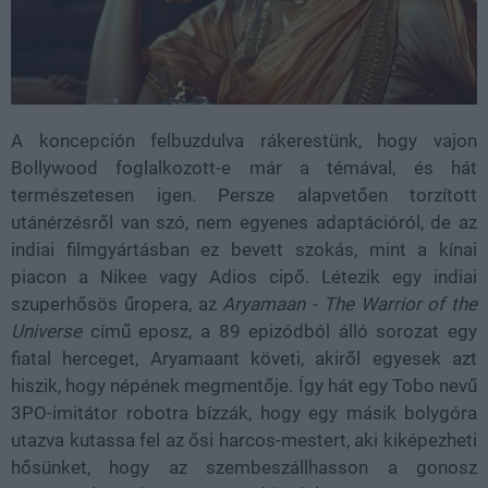
A koncepción felbuzdulva rákerestünk, hogy vajon
Bollywood foglalkozott-e már a témával, és hát
természetesen igen. Persze alapvetően torzított
utánérzésről van szó, nem egyenes adaptációról, de az
indiai filmgyártásban ez bevett szokás, mint a kínai
piacon a Nikee vagy Adios cipő. Létezik egy indiai
szuperhősös űropera, az
Aryamaan - The Warrior of the
Universe
című eposz, a 89 epizódból álló sorozat egy
fiatal herceget, Aryamaant követi, akiről egyesek azt
hiszik, hogy népének megmentője. Így hát egy Tobo nevű
3PO-imitátor robotra bízzák, hogy egy másik bolygóra
utazva kutassa fel az ősi harcos-mestert, aki kiképezheti
hősünket, hogy az szembeszállhasson a gonosz