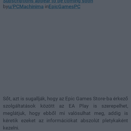
Subscriptions appear to be coming soon
by
u/PCMachinima
in
EpicGamesPC
Sőt, azt is sugallják, hogy az Epic Games Store-ba érkező
szolgáltatások között az EA Play is szerepelhet,
meglátjuk, hogy ebből mi valósulhat meg, addig is
kéretik ezeket az információkat abszolút pletykaként
kezelni.