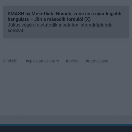
SMASH by Meló-Diák: Homok, zene és a nyár legjobb
hangulata – Jön a második forduló! (X)
Július végén folytatódik a balatoni strandröplabda-
sorozat.
Címkék:
#epic games store
#bérlet
#game pass