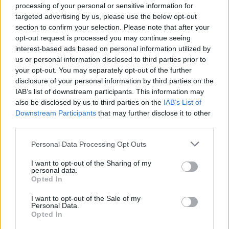
A GameStar YouTube csatornája csak rád vár!
processing of your personal or sensitive information for
targeted advertising by us, please use the below opt-out
Videótesztek, magyarázók, érdekességek,
section to confirm your selection. Please note that after your
beszélgetések, livestreamek, végigjátszások,
opt-out request is processed you may continue seeing
interest-based ads based on personal information utilized by
magyar feliratos előzetesek.
us or personal information disclosed to third parties prior to
your opt-out. You may separately opt-out of the further
Feliratkozom
disclosure of your personal information by third parties on the
IAB’s list of downstream participants. This information may
also be disclosed by us to third parties on the
IAB’s List of
Csatornatag leszek
Downstream Participants
that may further disclose it to other
third parties.
Please note that this website/app uses one or more Google
Personal Data Processing Opt Outs
services and may gather and store information including but
SMASH by Meló-Diák: Homok, zene és a nyár legjobb
not limited to your visit or usage behaviour. You may click to
I want to opt-out of the Sharing of my
personal data.
hangulata – Jön a második forduló! (X)
grant or deny consent to Google and its third-party tags to
Opted In
Július végén folytatódik a balatoni strandröplabda-
use your data for below specified purposes in below Google
sorozat.
consent section.
I want to opt-out of the Sale of my
Personal Data.
Opted In