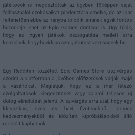
játékosok is megosztottak az ügyben, főképpen saját
felhasználói szokásaikat piedesztára emelve, de az ipar
feltehetően ebbe az irányba tolódik, aminek egyik fontos
húzóereje lehet az Epic Games döntése is. Úgy tűnik,
hogy az ingyen játékok osztogatása mellett arra
készülnek, hogy havidíjas szolgáltatást vezessenek be.
Egy Redditen közzétett Epic Games Store kiszivárgás
szerint a platformon a jövőben előfizetések várják majd
a vásárlókat. Meglátjuk, hogy ez a már létező
szolgáltatások kiegészítését vagy valami teljesen új
dolog elindítását jelenti. A szivárgás arra utal, hogy egy
klasszikus, éves és havi fizetésekből, bónusz
kedvezményekből és időzített kipróbálásokból álló
modellt kaphatunk.