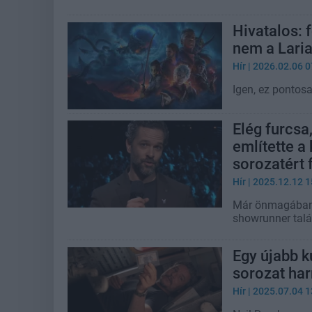
Hivatalos: f
nem a Lari
Hír
| 2026.02.06 0
Igen, ez pontosa
Elég furcs
említette a
sorozatért 
Hír
| 2025.12.12 1
Már önmagában az
showrunner talá
Egy újabb k
sorozat har
Hír
| 2025.07.04 1