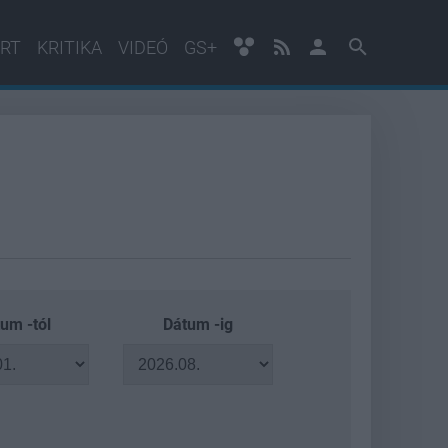
RT
KRITIKA
VIDEÓ
GS+
um -tól
Dátum -ig