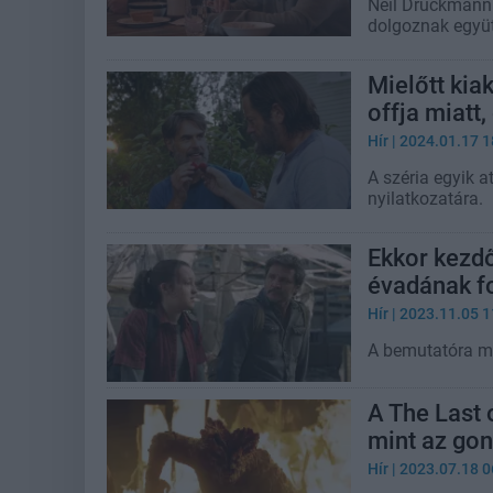
Neil Druckmann 
dolgoznak együt
Mielőtt kia
offja miatt,
Hír
| 2024.01.17 1
A széria egyik a
nyilatkozatára.
Ekkor kezd
évadának f
Hír
| 2023.11.05 1
A bemutatóra mé
A The Last 
mint az gon
Hír
| 2023.07.18 0