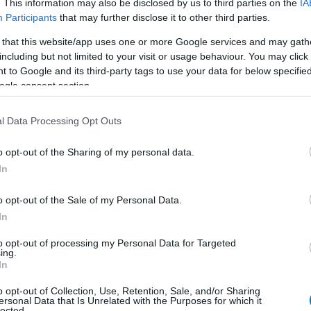
. This information may also be disclosed by us to third parties on the
IA
megosztott pár gondolatot a játékokat és részben a
Participants
that may further disclose it to other third parties.
gyző Neil Druckmann.
 that this website/app uses one or more Google services and may gath
 of Us sorozat harmadik évada más
including but not limited to your visit or usage behaviour. You may click 
 to Google and its third-party tags to use your data for below specifi
gy majd
ogle consent section.
1:01
ondta, hogy mire számíthatunk az HBO sorozat
l Data Processing Opt Outs
ól és lesznek újdonságok azoknak is, akik ismerik a
o opt-out of the Sharing of my personal data.
In
 Us 2. évad kritika - nem spore-oltak
o opt-out of the Sale of my Personal Data.
3:41
In
Us második évadát semmi sem mérgezi meg annyira,
to opt-out of processing my Personal Data for Targeted
ihez hasonlítani.
ing.
In
zerint teljesen kizárt, hogy három
o opt-out of Collection, Use, Retention, Sale, and/or Sharing
ersonal Data that Is Unrelated with the Purposes for which it
árják a The Last of Us történetét
lected.