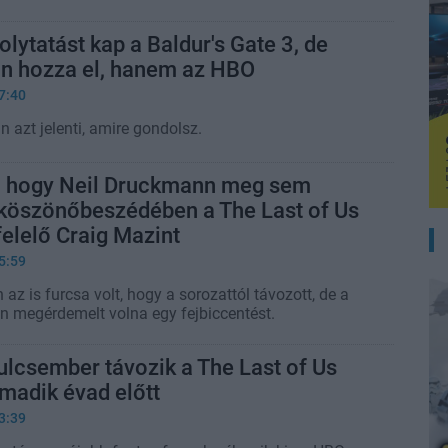
olytatást kap a Baldur's Gate 3, de
an hozza el, hanem az HBO
7:40
n azt jelenti, amire gondolsz.
a, hogy Neil Druckmann meg sem
 köszönőbeszédében a The Last of Us
felelő Craig Mazint
5:59
 is furcsa volt, hogy a sorozattól távozott, de a
n megérdemelt volna egy fejbiccentést.
ulcsember távozik a The Last of Us
madik évad előtt
3:39