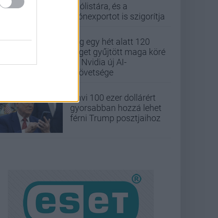
tiltólistára, és a
drónexportot is szigorítja
Alig egy hét alatt 120
céget gyűjtött maga köré
az Nvidia új AI-
szövetsége
Havi 100 ezer dollárért
gyorsabban hozzá lehet
férni Trump posztjaihoz