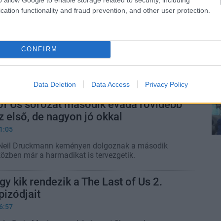
ak begyógyulni.
cation functionality and fraud prevention, and other user protection.
ára jár a The Last of Usban, ahogy
k kellene
CONFIRM
3:59
űnhet, de nagyon fontos üzenete van annak, hogy a
ológushoz küldték Joelt.
Data Deletion
Data Access
Privacy Policy
of Us sorozat második évada rövidebb
az első, de nagyon jó okkal
1:05
 Neil Druckmann keményen dolgoznak a második
közben már a harmadikat is tervezgetik.
y kik rendezik a The Last of Us 2.
izódjait
6:57