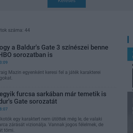
Keresés
atok száma: 44
hogy a Baldur's Gate 3 színészei benne
 HBO sorozatban is
3:09
Craig Mazin egyenként keresi fel a játék karakterei
gokat.
 egyik furcsa sarkában már temetik is
ur's Gate sorozatát
8:07
kotók egy karaktert nem ütöttek még le, de valaki
rca zárását vizionálja. Vannak jogos félelmek, de
t törni.