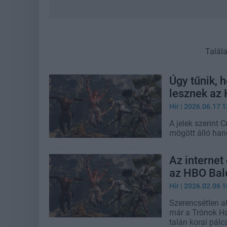
Talál
Úgy tűnik, 
lesznek az
Hír
| 2026.06.17 1
A jelek szerint 
mögött álló han
Az internet
az HBO Bald
Hír
| 2026.02.06 1
Szerencsétlen al
már a Trónok Ha
talán korai pálcá