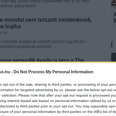
után egy újabb fontos fogaskerék esik ki az HBO
zatának gépezetéből.
ie-mondat nem tetszett mindenkinek,
e logika
7:10
s második évadának vitatott sorait Craig Mazin
derállásfoglalásnak szánták.
 hogy negyedik évada is lesz a The
ak
us.hu -
Do Not Process My Personal Information
0:02
y a Warner végül több időt hagy a The Last of Usnak.
to opt-out of the sale, sharing to third parties, or processing of your per
formation for targeted advertising by us, please use the below opt-out s
r selection. Please note that after your opt-out request is processed y
of Us sorozat alkotója tud pár dolgot a
eing interest-based ads based on personal information utilized by us or
3. játékról
disclosed to third parties prior to your opt-out. You may separately opt-
9:31
losure of your personal information by third parties on the IAB’s list of