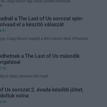
és Craig Mazin egy rakás ismert filmessel
t.
kadnál a The Last of Us sorozat spin-
 olvasd el a készítő válaszát
8:51
tyja, Craig Mazin reagált a Bill-t játszó Nick Offerman
ődhetnek a The Last of Us második
orgatásai
1:32
g jó ideig várnunk kell majd.
of Us sorozat 2. évada később jöhet,
doltuk volna
6:33