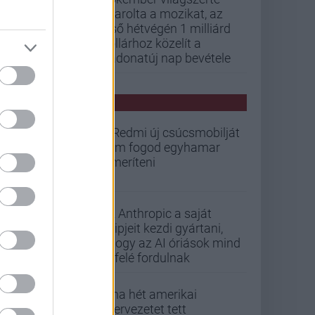
letarolta a mozikat, az
első hétvégén 1 milliárd
dollárhoz közelít a
Vadonatúj nap bevétele
PCW HÍREK
A Redmi új csúcsmobilját
nem fogod egyhamar
lemeríteni
Az Anthropic a saját
chipjeit kezdi gyártani,
ahogy az AI óriások mind
befelé fordulnak
Kína hét amerikai
szervezetet tett