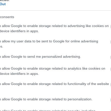
Out
1:01
 új interjúban elmondta, hogy a már zöld utat kapott
consents
 sem fog beleférni minden, amit The Last of Us
o allow Google to enable storage related to advertising like cookies on
evice identifiers in apps.
of Us sorozat showrunnerétől tanult el
műhelytitkot a The Sims film
o allow my user data to be sent to Google for online advertising
s.
0:03
to allow Google to send me personalized advertising.
endezője a The Last of Us egyik forgatókönyvírói
.
o allow Google to enable storage related to analytics like cookies on
evice identifiers in apps.
Us 2. évad 4. rész kritika - a sebek,
o allow Google to enable storage related to functionality of the website
 gyógyulnak be
2:30
o allow Google to enable storage related to personalization.
s második évadának talán legjobb részén vagyunk
ossá válik, hogy ebben a világban a fizikai és lelki
o allow Google to enable storage related to security, including