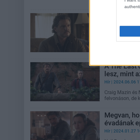
sebek sem tudn
authenti
Joel terápi
mindenkine
Hír
| 2025.04.19 1
Apró dolognak t
készítők pszich
A The Last 
lesz, mint 
Hír
| 2024.06.06 1
Craig Mazin és
felvonáson, de 
Megvan, hog
évadának ep
Hír
| 2024.01.27 1