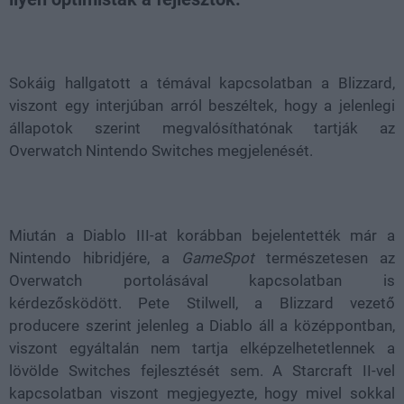
Loaded
:
Unmute
21.86%
Sokáig hallgatott a témával kapcsolatban a Blizzard,
viszont egy interjúban arról beszéltek, hogy a jelenlegi
állapotok szerint megvalósíthatónak tartják az
Overwatch Nintendo Switches megjelenését.
Miután a Diablo III-at korábban bejelentették már a
Nintendo hibridjére, a
GameSpot
természetesen az
Overwatch portolásával kapcsolatban is
kérdezősködött. Pete Stilwell, a Blizzard vezető
producere szerint jelenleg a Diablo áll a középpontban,
viszont egyáltalán nem tartja elképzelhetetlennek a
lövölde Switches fejlesztését sem. A Starcraft II-vel
kapcsolatban viszont megjegyezte, hogy mivel sokkal