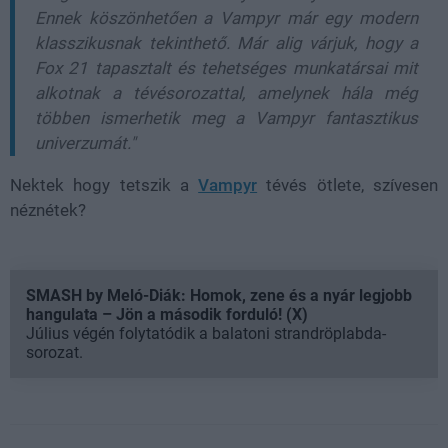
Ennek köszönhetően a Vampyr már egy modern
klasszikusnak tekinthető. Már alig várjuk, hogy a
Fox 21 tapasztalt és tehetséges munkatársai mit
alkotnak a tévésorozattal, amelynek hála még
többen ismerhetik meg a Vampyr fantasztikus
univerzumát."
Nektek hogy tetszik a
Vampyr
tévés ötlete, szívesen
néznétek?
SMASH by Meló-Diák: Homok, zene és a nyár legjobb
hangulata – Jön a második forduló! (X)
Július végén folytatódik a balatoni strandröplabda-
sorozat.