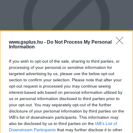
www.gsplus.hu -
Do Not Process My Personal
Information
If you wish to opt-out of the sale, sharing to third parties, or
processing of your personal or sensitive information for
targeted advertising by us, please use the below opt-out
section to confirm your selection. Please note that after your
opt-out request is processed you may continue seeing
interest-based ads based on personal information utilized by
Hogy tetszik az ötlet? Ti hozzáadjátok a játékot a
us or personal information disclosed to third parties prior to
kívánságlistátokhoz?
your opt-out. You may separately opt-out of the further
disclosure of your personal information by third parties on the
IAB’s list of downstream participants. This information may
also be disclosed by us to third parties on the
IAB’s List of
SMASH by Meló-Diák: Homok, zene és a nyár legjobb
Downstream Participants
that may further disclose it to other
hangulata – Jön a második forduló! (X)