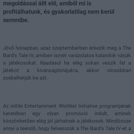
megoldással állt elő, amiből mi is
profitálhatunk, és gyakorlatilag nem kerül
semmibe.
Loaded
:
Unmute
38.68%
Jövő hónapban, azaz szeptemberben érkezik meg a The
Bard's Tale IV, amiben ismét varázslatos kalandok várják
a játékosokat. Ráadásul ha elég sokan veszik fel a
játékot a kívánságlistájukra, akkor olcsóbban
zsebelhetjük be azt.
Az inXile Entertainment Wishlist Initiative programjának
keretében egy olyan promóció indult, aminek
köszönhetően elég jól járhatnak a játékosok. Mindössze
annyi a teendő, hogy felvesszük a The Bard's Tale IV-et a