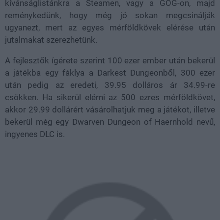
kívánságlistánkra a Steamen, vagy a GOG-on, majd
reménykedünk, hogy még jó sokan megcsinálják
ugyanezt, mert az egyes mérföldkövek elérése után
jutalmakat szerezhetünk.
A fejlesztők ígérete szerint 100 ezer ember után bekerül
a játékba egy fáklya a Darkest Dungeonből, 300 ezer
után pedig az eredeti, 39.95 dolláros ár 34.99-re
csökken. Ha sikerül elérni az 500 ezres mérföldkövet,
akkor 29.99 dollárért vásárolhatjuk meg a játékot, illetve
bekerül még egy Dwarven Dungeon of Haernhold nevű,
ingyenes DLC is.