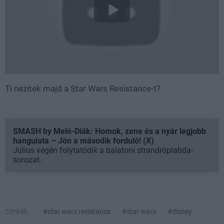
Ti nézitek majd a Star Wars Resistance-t?
SMASH by Meló-Diák: Homok, zene és a nyár legjobb
hangulata – Jön a második forduló! (X)
Július végén folytatódik a balatoni strandröplabda-
sorozat.
Címkék:
#star wars resistance
#star wars
#disney