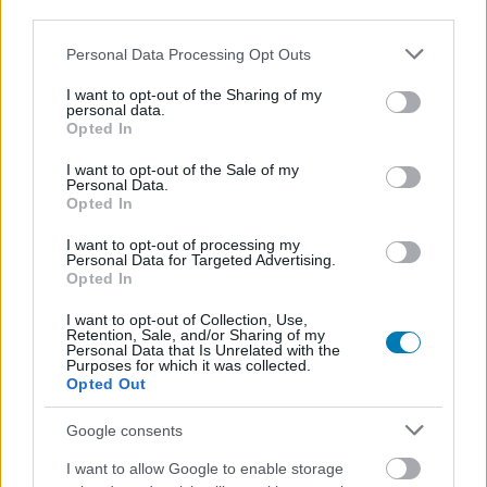
third parties.
Július végén folytatódik a balatoni strandröplabda-
sorozat.
Please note that this website/app uses one or more Google
Personal Data Processing Opt Outs
services and may gather and store information including but
not limited to your visit or usage behaviour. You may click to
I want to opt-out of the Sharing of my
personal data.
grant or deny consent to Google and its third-party tags to
Opted In
use your data for below specified purposes in below Google
Címkék:
#the bard's tale iv
#the bard's tale
#inxile
consent section.
I want to opt-out of the Sale of my
Personal Data.
entertainment
Opted In
I want to opt-out of processing my
Platformok:
PC
PlayStation 4
Xbox One
Personal Data for Targeted Advertising.
Opted In
I want to opt-out of Collection, Use,
Retention, Sale, and/or Sharing of my
Personal Data that Is Unrelated with the
Purposes for which it was collected.
Opted Out
Google consents
Star Wars Resistance -
I want to allow Google to enable storage