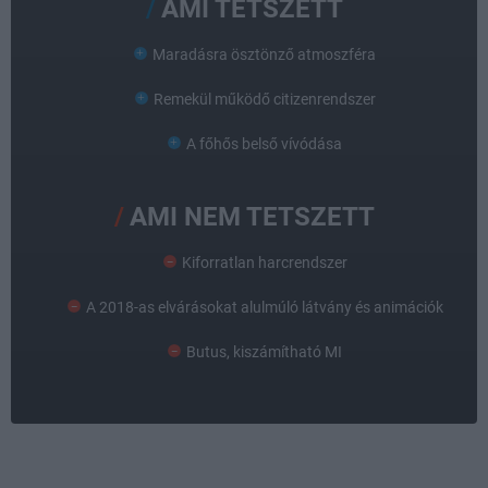
AMI TETSZETT
Maradásra ösztönző atmoszféra
Remekül működő citizenrendszer
A főhős belső vívódása
AMI NEM TETSZETT
Kiforratlan harcrendszer
A 2018-as elvárásokat alulmúló látvány és animációk
Butus, kiszámítható MI