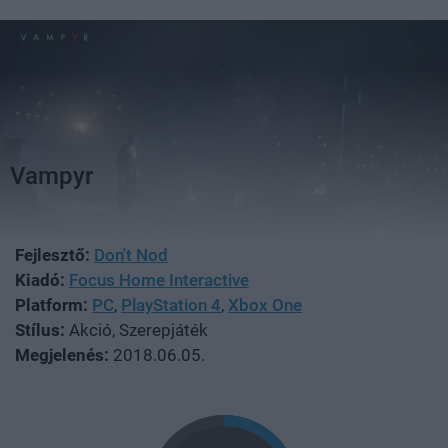
Vampyr
Fejlesztő:
Don't Nod
Kiadó:
Focus Home Interactive
Platform:
PC
,
PlayStation 4
,
Xbox One
Stílus:
Akció, Szerepjáték
Megjelenés:
2018.06.05.