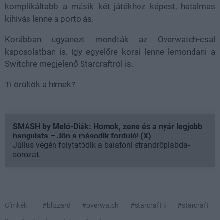
komplikáltabb a másik két játékhoz képest, hatalmas
kihívás lenne a portolás.
Korábban ugyanezt mondták az Overwatch-csal
kapcsolatban is, így egyelőre korai lenne lemondani a
Switchre megjelenő Starcraftról is.
Ti örültök a hírnek?
SMASH by Meló-Diák: Homok, zene és a nyár legjobb
hangulata – Jön a második forduló! (X)
Július végén folytatódik a balatoni strandröplabda-
sorozat.
Címkék:
#blizzard
#overwatch
#starcraft ii
#starcraft