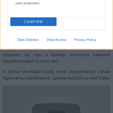
user protection.
A Star Wars Resistance főszereplője egy fiatal pilóta,
Kazuda Xiono lesz, a sorozat pedig az új trilógia idején
játszódik. Ráadásul ismerős arcok is feltűnnek majd,
CONFIRM
hiszen szerepelni fog benne többek között Poe Dameron
és BB-8 is.
Data Deletion
Data Access
Privacy Policy
Az első rész a tervek szerint október 7-én debütál a
Disney Channelen, és az a Dave Filoni felel majd a
műsorért, aki már a korábbi animációs kalandok
megalkotásában is részt vett.
A Disney jóvoltából pedig most megnézhetjük, milyen
izgalmakra számíthatunk, ugyanis befutott az első trailer.