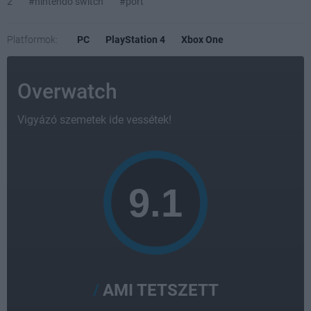
2
#nintendo switch
#port
Platformok:
PC
PlayStation 4
Xbox One
Overwatch
Vigyázó szemetek ide vessétek!
AMI TETSZETT