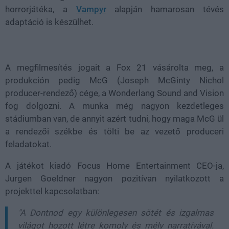
horrorjátéka, a
Vampyr
alapján hamarosan tévés
adaptáció is készülhet.
A megfilmesítés jogait a Fox 21 vásárolta meg, a
produkción pedig McG (Joseph McGinty Nichol
producer-rendező) cége, a Wonderlang Sound and Vision
fog dolgozni. A munka még nagyon kezdetleges
stádiumban van, de annyit azért tudni, hogy maga McG ül
a rendezői székbe és tölti be az vezető produceri
feladatokat.
A játékot kiadó Focus Home Entertainment CEO-ja,
Jurgen Goeldner nagyon pozitívan nyilatkozott a
projekttel kapcsolatban:
"A Dontnod egy különlegesen sötét és izgalmas
világot hozott létre komoly és mély narratívával.