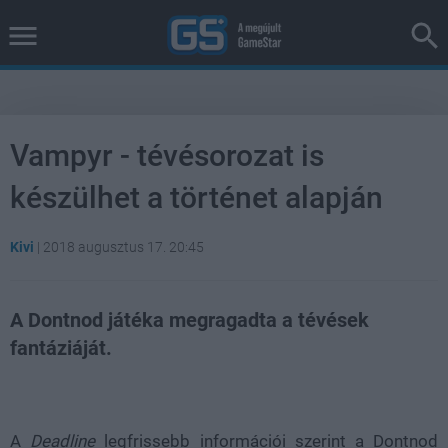
Vampyr - tévésorozat is
készülhet a történet alapján
Kivi
|
2018 augusztus 17. 20:45
A Dontnod játéka megragadta a tévések
fantáziáját.
Loaded
:
Unmute
21.86%
A
Deadline
legfrissebb információi szerint a Dontnod