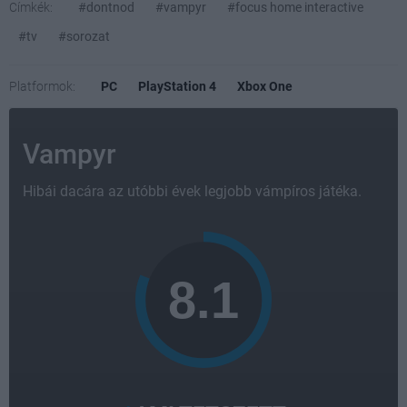
Címkék:
#dontnod
#vampyr
#focus home interactive
#tv
#sorozat
Platformok:
PC
PlayStation 4
Xbox One
Vampyr
Hibái dacára az utóbbi évek legjobb vámpíros játéka.