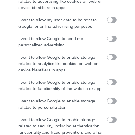
megérkezett a legelső trailer
related to advertising like cookies on web or
device identifiers in apps.
Gucs
|
2018 augusztus 17. 18:14
I want to allow my user data to be sent to
Google for online advertising purposes.
Már nézhető az első kedvcsináló a Disney
I want to allow Google to send me
personalized advertising.
vadonatúj animációs sorozatához, ami idén
ősszel debütál.
I want to allow Google to enable storage
related to analytics like cookies on web or
Loaded
:
Unmute
device identifiers in apps.
21.86%
I want to allow Google to enable storage
A rajongók nem csak a mozivásznon találkozhatnak a
related to functionality of the website or app.
Star Wars univerzummal, hiszen több animációs alkotás
is készült már a franchise-hoz. Idén tavasszal véget ért a
I want to allow Google to enable storage
Star Wars Rebels, viszont hamarosan már érkezik is a
related to personalization.
következő kaland.
I want to allow Google to enable storage
related to security, including authentication
functionality and fraud prevention, and other