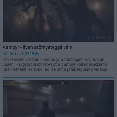
Vampyr - ilyen szörnyeteggé válni
Hír
| 2018.05.03 18:46
Keveseknek veszniük kell, hogy a többséget meg tudjuk
védeni - nagyjából ez szövi át a Vampyr kétkedésekkel teli
játékmenetét, és ebből ad ízelítőt a játék legújabb videója.