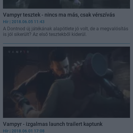
Vampyr tesztek - nincs ma más, csak vérszívás
Hír
| 2018.06.05 11:43
A Dontnod új játékának alapötlete jó volt, de a megvalósítás
is jól sikerült? Az első tesztekből kiderül.
Vampyr - izgalmas launch trailert kaptunk
Hír
| 2018.06.01 17:08