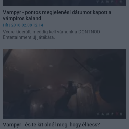
Vampyr - pontos megjelenési dátumot kapott a
vámpíros kaland
Hír
| 2018.02.08 12:14
Végre kiderült, meddig kell várnunk a DONTNOD
Entertainment új játékára.
Vampyr - és te kit ölnél meg, hogy élhess?