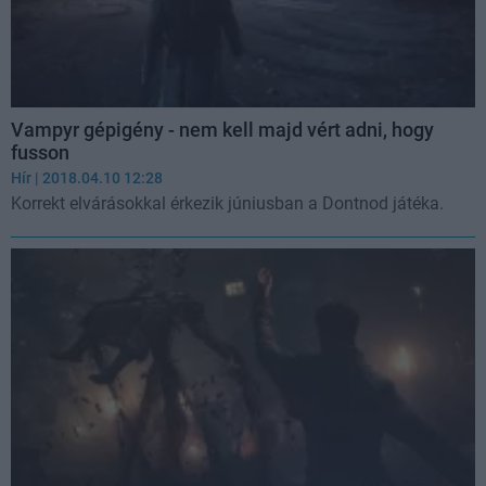
Vampyr gépigény - nem kell majd vért adni, hogy
fusson
Hír
| 2018.04.10 12:28
Korrekt elvárásokkal érkezik júniusban a Dontnod játéka.