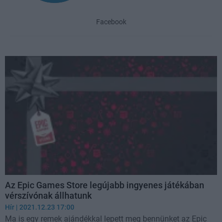
Facebook
Az Epic Games Store legújabb ingyenes játékában
vérszívónak állhatunk
Hír
| 2021.12.23 17:00
Ma is egy remek ajándékkal lepett meg bennünket az Epic