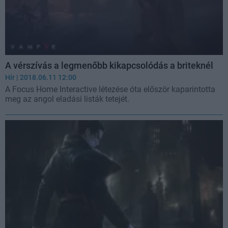
A vérszívás a legmenőbb kikapcsolódás a briteknél
Hír
| 2018.06.11 12:00
A Focus Home Interactive létezése óta először kaparintotta
meg az angol eladási listák tetejét.