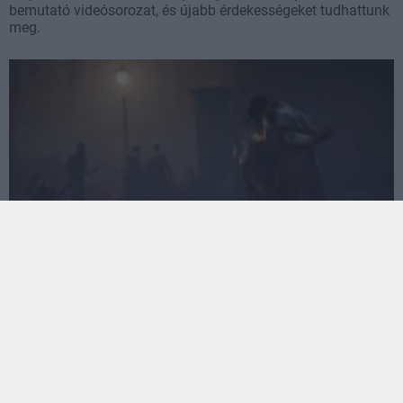
bemutató videósorozat, és újabb érdekességeket tudhattunk
meg.
Vampyr - izgalmas részletekkel szolgál a fejlesztői
napló-sorozat első epizódja
Hír
| 2018.01.19 07:00
Ha kíváncsiak vagytok arra, hogyan készül a Dontnod
legújabb alkotása, akkor mindenképp megér egy kattintást
az új videó.