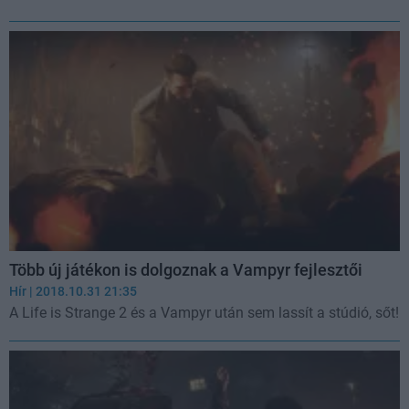
Több új játékon is dolgoznak a Vampyr fejlesztői
Hír
| 2018.10.31 21:35
A Life is Strange 2 és a Vampyr után sem lassít a stúdió, sőt!