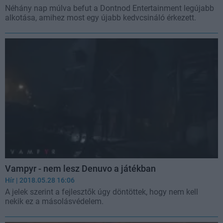
Néhány nap múlva befut a Dontnod Entertainment legújabb
alkotása, amihez most egy újabb kedvcsináló érkezett.
Vampyr - nem lesz Denuvo a játékban
Hír
| 2018.05.28 16:06
A jelek szerint a fejlesztők úgy döntöttek, hogy nem kell
nekik ez a másolásvédelem.