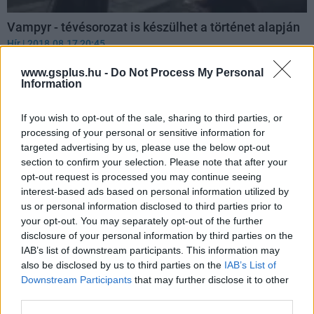
Vampyr - tévésorozat is készülhet a történet alapján
Hír
| 2018.08.17 20:45
A Dontnod játéka megragadta a tévések fantáziáját.
www.gsplus.hu -
Do Not Process My Personal
Information
If you wish to opt-out of the sale, sharing to third parties, or
processing of your personal or sensitive information for
targeted advertising by us, please use the below opt-out
section to confirm your selection. Please note that after your
opt-out request is processed you may continue seeing
interest-based ads based on personal information utilized by
us or personal information disclosed to third parties prior to
your opt-out. You may separately opt-out of the further
disclosure of your personal information by third parties on the
IAB’s list of downstream participants. This information may
also be disclosed by us to third parties on the
IAB’s List of
Vampyr teszt - vámpírnak lenni nehéz
Downstream Participants
that may further disclose it to other
Teszt
| 2018.08.07 11:45
third parties.
Nagyon kevés minőségi vámpíros videojáték van, de a Life is