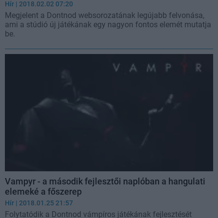
Hír
| 2018.02.02 07:20
Megjelent a Dontnod websorozatának legújabb felvonása,
ami a stúdió új játékának egy nagyon fontos elemét mutatja
be.
Vampyr - a második fejlesztői naplóban a hangulati
elemeké a főszerep
Hír
| 2018.01.25 21:57
Folytatódik a Dontnod vámpíros játékának fejlesztését