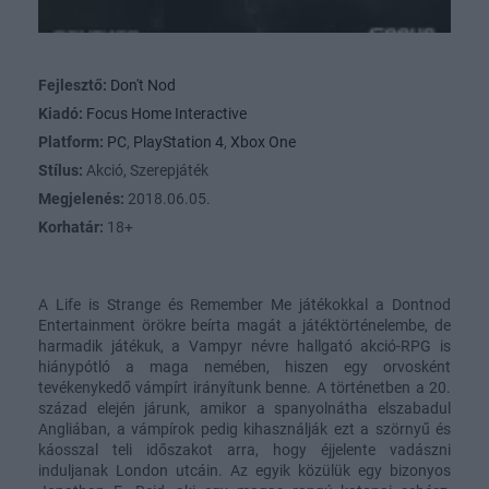
Fejlesztő:
Don't Nod
Kiadó:
Focus Home Interactive
Platform:
PC
,
PlayStation 4
,
Xbox One
Stílus:
Akció, Szerepjáték
Megjelenés:
2018.06.05.
Korhatár:
18+
A Life is Strange és Remember Me játékokkal a Dontnod
Entertainment örökre beírta magát a játéktörténelembe, de
harmadik játékuk, a Vampyr névre hallgató akció-RPG is
hiánypótló a maga nemében, hiszen egy orvosként
tevékenykedő vámpírt irányítunk benne. A történetben a 20.
század elején járunk, amikor a spanyolnátha elszabadul
Angliában, a vámpírok pedig kihasználják ezt a szörnyű és
káosszal teli időszakot arra, hogy éjjelente vadászni
induljanak London utcáin. Az egyik közülük egy bizonyos