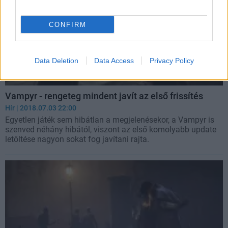
CONFIRM
Data Deletion
Data Access
Privacy Policy
Vampyr - rengeteg mindent javít az első frissítés
Hír
| 2018.07.03 22:00
Egyetlen játék sem hibátlan a megjelenésekor, a Vampyr is
szenved néhány hibától, viszont az első komolyabb update
letöltése nagyon sokat fog javítani rajta.