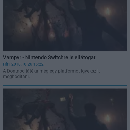
Vampyr - Nintendo Switchre is ellátogat
Hír
| 2018.10.26 15:22
A Dontnod játéka még egy platformot igyekszik
meghódítani.