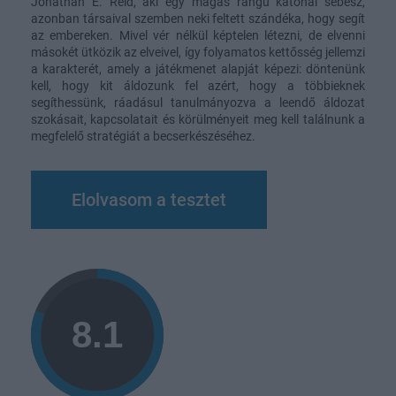
Jonathan E. Reid, aki egy magas rangú katonai sebész,
azonban társaival szemben neki feltett szándéka, hogy segít
az embereken. Mivel vér nélkül képtelen létezni, de elvenni
másokét ütközik az elveivel, így folyamatos kettősség jellemzi
a karakterét, amely a játékmenet alapját képezi: döntenünk
kell, hogy kit áldozunk fel azért, hogy a többieknek
segíthessünk, ráadásul tanulmányozva a leendő áldozat
szokásait, kapcsolatait és körülményeit meg kell találnunk a
megfelelő stratégiát a becserkészéséhez.
Elolvasom a tesztet