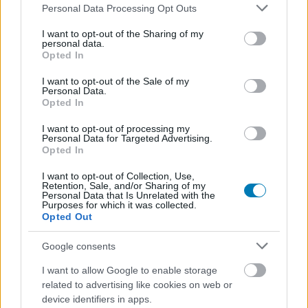
Strange-et is fejlesztő Dontnod megpróbálta növelni a
Please note that this website/app uses one or more Google
Personal Data Processing Opt Outs
számukat - többnyire sikerrel.
services and may gather and store information including but
not limited to your visit or usage behaviour. You may click to
I want to opt-out of the Sharing of my
personal data.
grant or deny consent to Google and its third-party tags to
Opted In
use your data for below specified purposes in below Google
consent section.
I want to opt-out of the Sale of my
Personal Data.
Opted In
I want to opt-out of processing my
Personal Data for Targeted Advertising.
Opted In
I want to opt-out of Collection, Use,
Retention, Sale, and/or Sharing of my
Personal Data that Is Unrelated with the
Purposes for which it was collected.
Opted Out
Vampyr - két mód jön még a nyáron
Hír
| 2018.07.27 15:42
Google consents
Nagy frissítést kap augusztusban a Vampyr, mely az új
játékosoknak és a játékot már végigjátszóknak is örömet
I want to allow Google to enable storage
okozhat.
related to advertising like cookies on web or
device identifiers in apps.