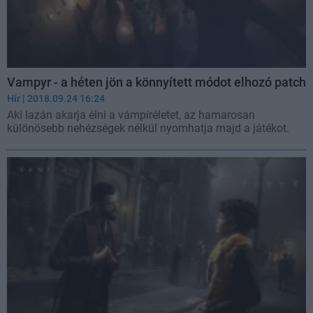
Vampyr - a héten jön a könnyített módot elhozó patch
Hír
| 2018.09.24 16:24
Aki lazán akarja élni a vámpíréletet, az hamarosan
különösebb nehézségek nélkül nyomhatja majd a játékot.