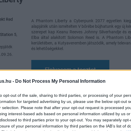
ekt Red
A Phantom Liberty a Cyberpunk 2077 egyetlen kiegé
alapjáték után ismételten V bőrébe bújhatunk egy új ké
szerepet kap Keanu Reeves Johnny Silverhandje és egy
Station 5
,
Elba által alakított Solomon Reed is. A Phantom Lib
kerületében, a Kutyaveremben játszódik, amely televan 
epjáték
és lehetőségekkel.
.09.26.
Elolvasom a tesztet
us.hu -
Do Not Process My Personal Information
to opt-out of the sale, sharing to third parties, or processing of your per
formation for targeted advertising by us, please use the below opt-out s
r selection. Please note that after your opt-out request is processed y
átottatok már a CD Projektnek a
eing interest-based ads based on personal information utilized by us or
2077-es katasztrófa miatt?
disclosed to third parties prior to your opt-out. You may separately opt-
losure of your personal information by third parties on the IAB’s list of
6:34