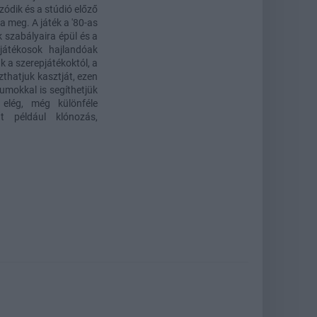
zódik és a stúdió előző
a meg. A játék a '80-as
 szabályaira épül és a
játékosok hajlandóak
a szerepjátékoktól, a
thatjuk kasztját, ezen
tumokkal is segíthetjük
elég, még különféle
t például klónozás,