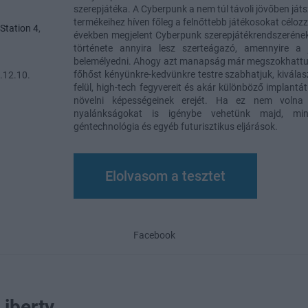
szerepjátéka. A Cyberpunk a nem túl távoli jövőben játs
termékeihez híven főleg a felnőttebb játékosokat célozz
Station 4
,
években megjelent Cyberpunk szerepjátékrendszerének
története annyira lesz szerteágazó, amennyire a 
belemélyedni. Ahogy azt manapság már megszokhattuk 
főhőst kényünkre-kedvünkre testre szabhatjuk, kiválasz
.12.10.
felül, high-tech fegyvereit és akár különböző implantá
növelni képességeinek erejét. Ha ez nem volna 
nyalánkságokat is igénybe vehetünk majd, min
géntechnológia és egyéb futurisztikus eljárások.
Elolvasom a tesztet
Facebook
iberty