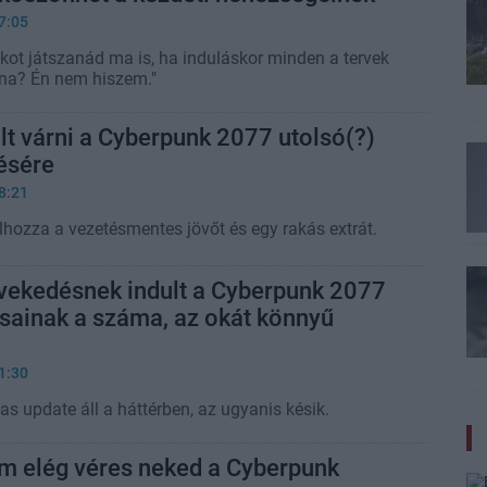
7:05
ékot játszanád ma is, ha induláskor minden a tervek
lna? Én nem hiszem."
t várni a Cyberpunk 2077 utolsó(?)
tésére
8:21
lhozza a vezetésmentes jövőt és egy rakás extrát.
övekedésnek indult a Cyberpunk 2077
osainak a száma, az okát könnyű
1:30
s update áll a háttérben, az ugyanis késik.
em elég véres neked a Cyberpunk