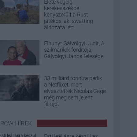
Élete végéig
kerekesszékbe
kényszerült a Rust
játékos, aki swatting
áldozata lett
Elhunyt Gálvölgyi Judit, A
szilmarilok fordítója,
Gálvölgyi János felesége
33 milliárd forintra perlik
a Netflixet, mert
elvesztették Nicolas Cage
még meg sem jelent
filmjét
PCW HÍREK
Esti leállásra készül az