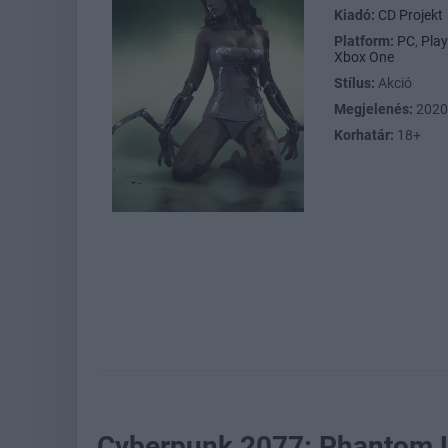
Kiadó:
CD Projekt
Platform:
PC
,
Play
Xbox One
Stílus:
Akció
Megjelenés:
2020
Korhatár:
18+
Cyberpunk 2077: Phantom L