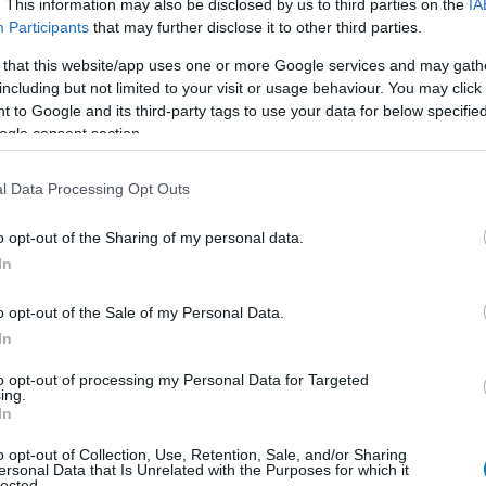
. This information may also be disclosed by us to third parties on the
IA
még nem teljesen és a csapat a The Witcher 4
Participants
that may further disclose it to other third parties.
próbál majd újra bizonyítani.
 that this website/app uses one or more Google services and may gath
including but not limited to your visit or usage behaviour. You may click 
d forintot dobtak össze a rajongók az
 to Google and its third-party tags to use your data for below specifi
k-játékra
ogle consent section.
8:04
l Data Processing Opt Outs
 minden idők legsikeresebb Kickstartere lett.
o opt-out of the Sharing of my personal data.
k 2077 végre megkapja a rendes PS5
In
st
o opt-out of the Sale of my Personal Data.
7:32
In
zabott Pro-patch hetek kérdése lehet.
to opt-out of processing my Personal Data for Targeted
ing.
077 Turf Wars visszavisz Night
In
ak épp nem a megszokott módon
o opt-out of Collection, Use, Retention, Sale, and/or Sharing
6:01
ersonal Data that Is Unrelated with the Purposes for which it
lected.