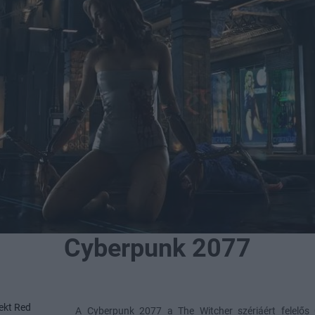
Cyberpunk 2077
ekt Red
A Cyberpunk 2077 a The Witcher szériáért felelős 