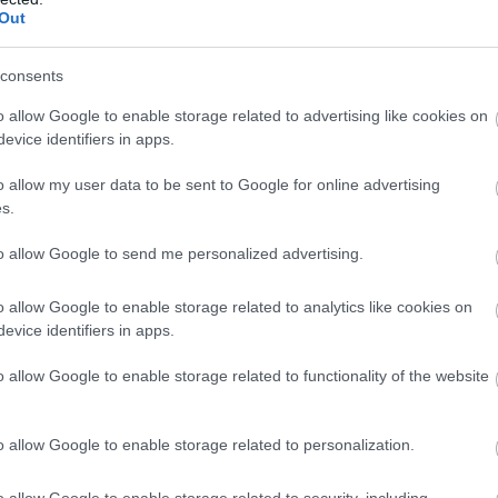
ága meglepő helyen kapott új játékot.
Out
 csinál a CD Projekt RED, de most
consents
t egy népszerű Cyberpunk 2077 modot
o allow Google to enable storage related to advertising like cookies on
4:52
evice identifiers in apps.
nézte jó szemmel pénzért kínált VR-élményt.
o allow my user data to be sent to Google for online advertising
s.
ban számítsatok a Cyberpunk 2
to allow Google to send me personalized advertising.
ére
7:03
o allow Google to enable storage related to analytics like cookies on
radt egy sokáig tervezett elem, mely a folytatásba
evice identifiers in apps.
o allow Google to enable storage related to functionality of the website
yberpunk 2077, érzelmes videóval és
hardverekkel ünnepel a CD Projekt
o allow Google to enable storage related to personalization.
1:57
o allow Google to enable storage related to security, including