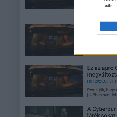
authenti
Hosszú és rögös
elismerően beszé
A Cyberpunk
feltámaszth
Hír
| 2025.09.21 0
Ha már az első k
ne próbálnák me
Ez az apró
megváltozta
Hír
| 2025.09.01 1
Reméljük, hogy
jövőben sem lef
A Cyberpunk
játék sokat