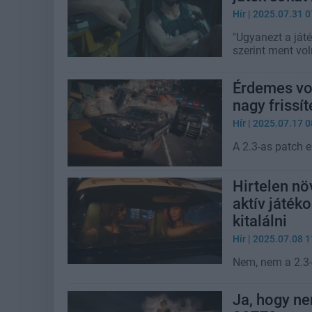
Hír
| 2025.07.31 0
"Ugyanezt a ját
szerint ment vo
Érdemes vol
nagy frissí
Hír
| 2025.07.17 0
A 2.3-as patch e
Hirtelen n
aktív játék
kitalálni
Hír
| 2025.07.08 1
Nem, nem a 2.3-a
Ja, hogy n