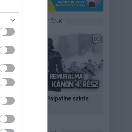
LEGFRISSEBB VIDEÓNK
A korszak, amikor Palpatine szinte
bármit megtehetett