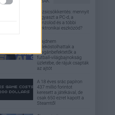
LEGOLVASOTTABBAK
Rezsicsökkentés: mennyit
fogyaszt a PC-d, a
konzolod és a többi
elektronikai eszközöd?
Majdnem
belekóstolhattak a
magánbefektetők a
futball-világbajnokság
üzletébe, de rájuk csapták
az ajtót
A 18 éves srác papíron
437 millió forintot
keresett a játékával, de
csak 650 ezret kapott a
Steamtől