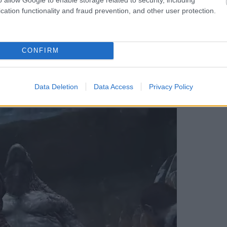
 a Wargaming
cation functionality and fraud prevention, and other user protection.
CONFIRM
eri frissítés egy egész hónapnyi tartalommal
Data Deletion
Data Access
Privacy Policy