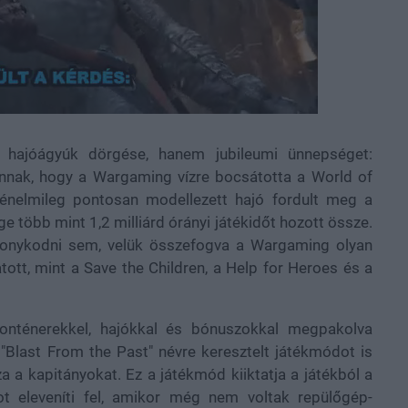
a hajóágyúk dörgése, hanem jubileumi ünnepséget:
annak, hogy a Wargaming vízre bocsátotta a World of
ténelmileg pontosan modellezett hajó fordult meg a
 több mint 1,2 milliárd órányi játékidőt hozott össze.
konykodni sem, velük összefogva a Wargaming olyan
tt, mint a Save the Children, a Help for Heroes és a
nténerekkel, hajókkal és bónuszokkal megpakolva
 "Blast From the Past" névre keresztelt játékmódot is
a a kapitányokat. Ez a játékmód kiiktatja a játékból a
t eleveníti fel, amikor még nem voltak repülőgép-