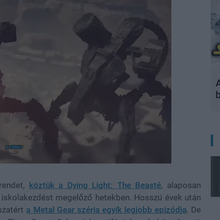
A
rendet,
köztük a Dying Light: The Beasté
, alaposan
z iskolakezdést megelőző hetekben. Hosszú évek után
szatért
a Metal Gear széria egyik legjobb epizódja
. De