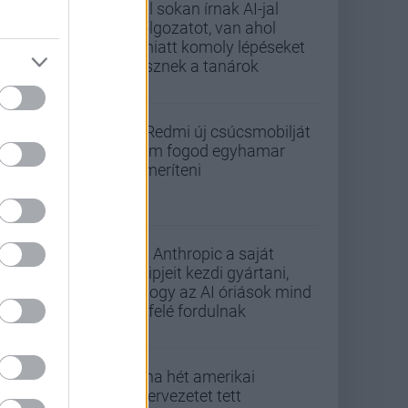
Túl sokan írnak AI-jal
dolgozatot, van ahol
emiatt komoly lépéseket
tesznek a tanárok
A Redmi új csúcsmobilját
nem fogod egyhamar
lemeríteni
Az Anthropic a saját
chipjeit kezdi gyártani,
ahogy az AI óriások mind
befelé fordulnak
Kína hét amerikai
szervezetet tett