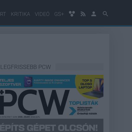
RT
KRITIKA
VIDEÓ
GS+
LEGFRISSEBB PCW