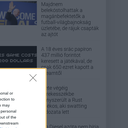
Majdnem
belekóstolhattak a
magánbefektetők a
futball-világbajnokság
üzletébe, de rájuk csapták
az ajtót
A 18 éves srác papíron
437 millió forintot
keresett a játékával, de
csak 650 ezret kapott a
Steamtől
Élete végéig
sonal or
kerekesszékbe
ection to
kényszerült a Rust
ou may
játékos, aki swatting
 personal
áldozata lett
out of the
 downstream
Vin Diesel azóta nem bírja