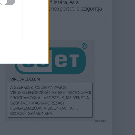
tiltólistára, és a
drónexportot is szigorítja
Hirdetés