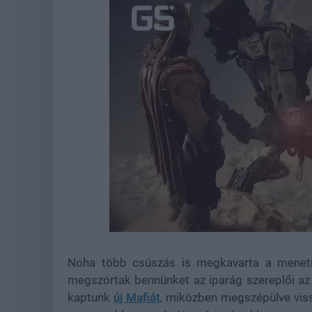
Loaded
:
Unmute
44.66%
Noha több csúszás is megkavarta a menet
megszórtak bennünket az iparág szereplői a
kaptunk
új Mafiát
, miközben megszépülve vis