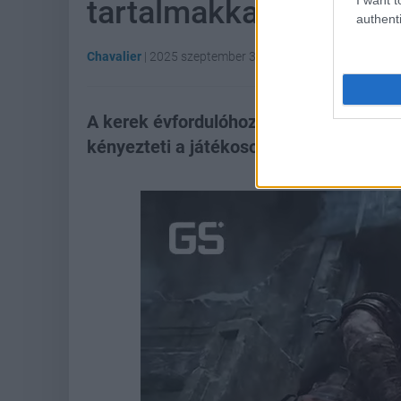
tartalmakkal ünnepel
authenti
Chavalier
|
2025 szeptember 3. 08:23
A kerek évfordulóhoz illően a szeptemb
kényezteti a játékosokat.