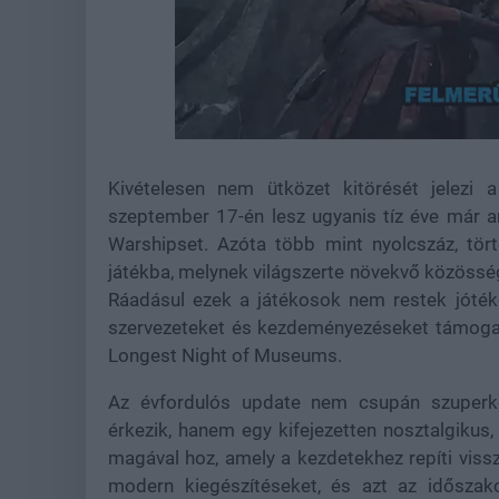
Loaded
:
Unmute
27.43%
Kivételesen nem ütközet kitörését jelezi 
szeptember 17-én lesz ugyanis tíz éve már 
Warshipset. Azóta több mint nyolcszáz, tör
játékba, melynek világszerte növekvő közössége
Ráadásul ezek a játékosok nem restek jóté
szervezeteket és kezdeményezéseket támogato
Longest Night of Museums.
Az évfordulós update nem csupán szuperko
érkezik, hanem egy kifejezetten nosztalgikus,
magával hoz, amely a kezdetekhez repíti vissz
modern kiegészítéseket, és azt az időszako