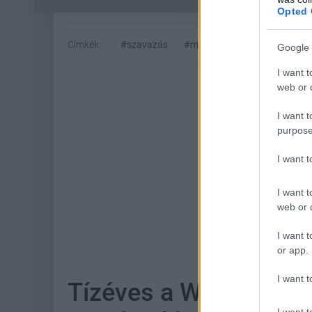
Opted 
Címkék:
#szavazás
#megjelenés
#augusztus
Google 
I want t
web or d
I want t
purpose
I want 
I want t
web or d
Hoz
I want t
or app.
I want t
Tízéves a World of Wa
I want t