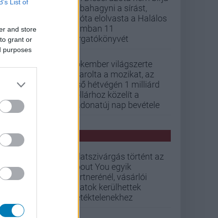
B’s List of
abbahagyni a sírást,
mióta elolvasta a Halálos
iramban 11
er and store
forgatókönyvét
to grant or
ed purposes
Pókember világszerte
letarolta a mozikat, az
első hétvégén 1 milliárd
dollárhoz közelít a
Vadonatúj nap bevétele
PCW HÍREK
Adatszivárgás történt az
About You egyik
partnerénél, vásárlói
adatok kerülhettek
illetéktelenekhez