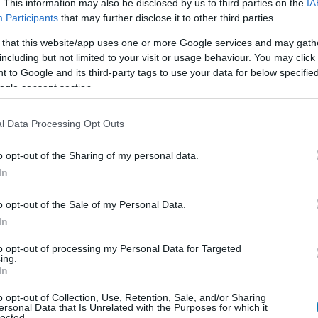
. This information may also be disclosed by us to third parties on the
IA
Participants
that may further disclose it to other third parties.
 that this website/app uses one or more Google services and may gath
including but not limited to your visit or usage behaviour. You may click 
 to Google and its third-party tags to use your data for below specifi
en nem jön szembe GSO-n vagy a social médiában.
ogle consent section.
 neked a legjobbakat,
iratkozz fel hírlevelünkre!
l Data Processing Opt Outs
smertem és azt elfogadom.
o opt-out of the Sharing of my personal data.
In
liratkozom
o opt-out of the Sale of my Personal Data.
In
to opt-out of processing my Personal Data for Targeted
ing.
In
b hangulata – Jön a második forduló! (X)
o opt-out of Collection, Use, Retention, Sale, and/or Sharing
sorozat.
ersonal Data that Is Unrelated with the Purposes for which it
lected.