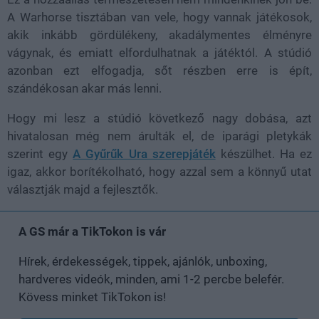
A Warhorse tisztában van vele, hogy vannak játékosok,
akik inkább gördülékeny, akadálymentes élményre
vágynak, és emiatt elfordulhatnak a játéktól. A stúdió
azonban ezt elfogadja, sőt részben erre is épít,
szándékosan akar más lenni.
Hogy mi lesz a stúdió következő nagy dobása, azt
hivatalosan még nem árulták el, de iparági pletykák
szerint egy
A Gyűrűk Ura szerepjáték
készülhet. Ha ez
igaz, akkor borítékolható, hogy azzal sem a könnyű utat
választják majd a fejlesztők.
A GS már a TikTokon is vár
Hírek, érdekességek, tippek, ajánlók, unboxing,
hardveres videók, minden, ami 1-2 percbe belefér.
Kövess minket TikTokon is!