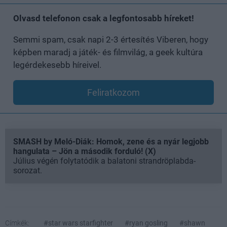
Olvasd telefonon csak a legfontosabb híreket!
Semmi spam, csak napi 2-3 értesítés Viberen, hogy
képben maradj a játék- és filmvilág, a geek kultúra
legérdekesebb híreivel.
Feliratkozom
SMASH by Meló-Diák: Homok, zene és a nyár legjobb
hangulata – Jön a második forduló! (X)
Július végén folytatódik a balatoni strandröplabda-
sorozat.
Címkék:
#star wars starfighter
#ryan gosling
#shawn