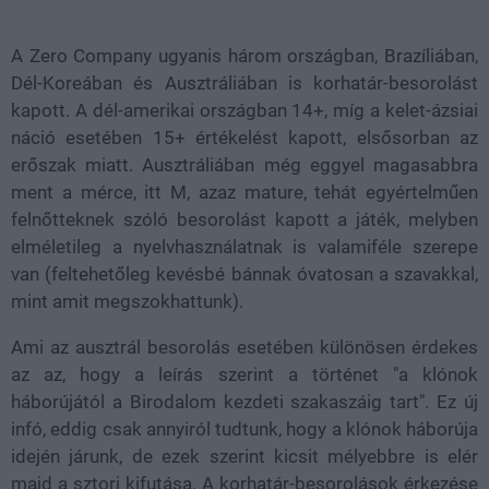
A Zero Company ugyanis három országban, Brazíliában,
Dél-Koreában és Ausztráliában is korhatár-besorolást
kapott. A dél-amerikai országban 14+, míg a kelet-ázsiai
náció esetében 15+ értékelést kapott, elsősorban az
erőszak miatt. Ausztráliában még eggyel magasabbra
ment a mérce, itt M, azaz mature, tehát egyértelműen
felnőtteknek szóló besorolást kapott a játék, melyben
elméletileg a nyelvhasználatnak is valamiféle szerepe
van (feltehetőleg kevésbé bánnak óvatosan a szavakkal,
mint amit megszokhattunk).
Ami az ausztrál besorolás esetében különösen érdekes
az az, hogy a leírás szerint a történet "a klónok
háborújától a Birodalom kezdeti szakaszáig tart". Ez új
infó, eddig csak annyiról tudtunk, hogy a klónok háborúja
idején járunk, de ezek szerint kicsit mélyebbre is elér
majd a sztori kifutása. A korhatár-besorolások érkezése