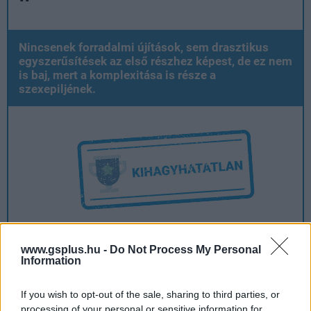
Nincsenek forradalmi újítások, sem drasztikus
egyszerűsítések az első részhez képest, de ez nem
is baj, mert a komplexitása is része a
szexepiljének.
Ami tetszett
www.gsplus.hu -
Do Not Process My Personal
Information
If you wish to opt-out of the sale, sharing to third parties, or
jókora világában élvezet elveszni
processing of your personal or sensitive information for