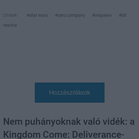
Címkék:
#star wars
#zero company
#respawn
#bit
reactor
Hozzászólások
Nem puhányoknak való vidék: a
Kingdom Come: Deliverance-