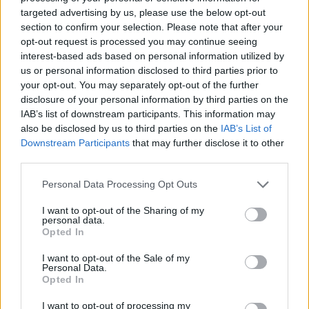
targeted advertising by us, please use the below opt-out
az autentikus középkori hangulat örvényként
section to confirm your selection. Please note that after your
ragad magával, és nem ereszt
opt-out request is processed you may continue seeing
interest-based ads based on personal information utilized by
a fő történetszál lebilincselő, és a
us or personal information disclosed to third parties prior to
mellékküldetések is kimagaslóan jók
your opt-out. You may separately opt-out of the further
disclosure of your personal information by third parties on the
IAB’s list of downstream participants. This information may
a küzdelmek realisztikusak...
also be disclosed by us to third parties on the
IAB’s List of
Downstream Participants
that may further disclose it to other
third parties.
Ami nem tetszett
Please note that this website/app uses one or more Google
Personal Data Processing Opt Outs
services and may gather and store information including but
… de a hosszú tanulási folyamat sokakat
not limited to your visit or usage behaviour. You may click to
I want to opt-out of the Sharing of my
personal data.
elriaszthat, ahogy az összetett mechanikák is
grant or deny consent to Google and its third-party tags to
Opted In
use your data for below specified purposes in below Google
consent section.
technikailag még nem kifogástalan
I want to opt-out of the Sale of my
Personal Data.
Opted In
I want to opt-out of processing my