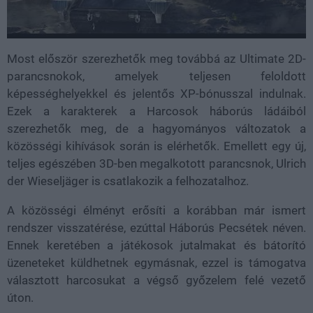
Most először szerezhetők meg továbbá az Ultimate 2D-
parancsnokok, amelyek teljesen feloldott
képességhelyekkel és jelentős XP-bónusszal indulnak.
Ezek a karakterek a Harcosok háborús ládáiból
szerezhetők meg, de a hagyományos változatok a
közösségi kihívások során is elérhetők. Emellett egy új,
teljes egészében 3D-ben megalkotott parancsnok, Ulrich
der Wieseljäger is csatlakozik a felhozatalhoz.
A közösségi élményt erősíti a korábban már ismert
rendszer visszatérése, ezúttal Háborús Pecsétek néven.
Ennek keretében a játékosok jutalmakat és bátorító
üzeneteket küldhetnek egymásnak, ezzel is támogatva
választott harcosukat a végső győzelem felé vezető
úton.