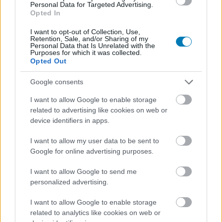
Personal Data for Targeted Advertising.
Opted In
I want to opt-out of Collection, Use,
Retention, Sale, and/or Sharing of my
Personal Data that Is Unrelated with the
Purposes for which it was collected.
Opted Out
Keveset tudunk róla, de
Google consents
elképzelhetetlen, hogy nem
I want to allow Google to enable storage
related to advertising like cookies on web or
lesz jó Ryan Gosling Star Wars-
device identifiers in apps.
filmje
I want to allow my user data to be sent to
Google for online advertising purposes.
Rixon
|
2026 május 11. 21:32
I want to allow Google to send me
personalized advertising.
Nem túl sok, de legalább némi elképzelésünk
I want to allow Google to enable storage
van arról, hogy miről szól majd a film.
related to analytics like cookies on web or