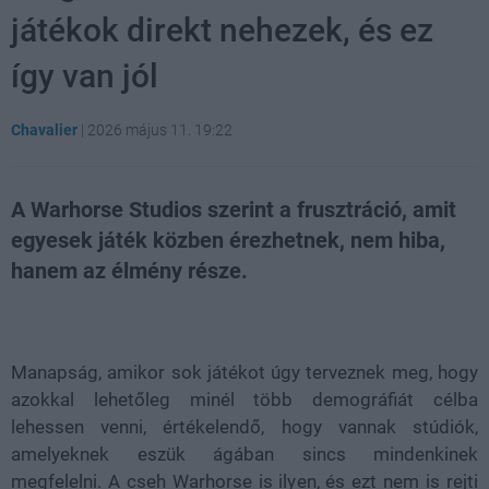
játékok direkt nehezek, és ez
így van jól
Chavalier
|
2026 május 11. 19:22
A Warhorse Studios szerint a frusztráció, amit
egyesek játék közben érezhetnek, nem hiba,
hanem az élmény része.
Loaded
:
Unmute
80.58%
Manapság, amikor sok játékot úgy terveznek meg, hogy
azokkal lehetőleg minél több demográfiát célba
lehessen venni, értékelendő, hogy vannak stúdiók,
amelyeknek eszük ágában sincs mindenkinek
megfelelni. A cseh Warhorse is ilyen, és ezt nem is rejti