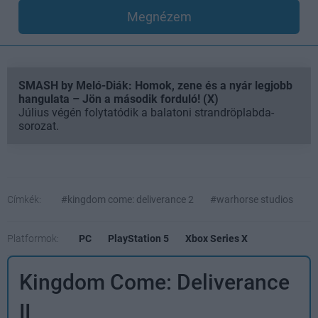
Megnézem
SMASH by Meló-Diák: Homok, zene és a nyár legjobb
hangulata – Jön a második forduló! (X)
Július végén folytatódik a balatoni strandröplabda-
sorozat.
Címkék:
#kingdom come: deliverance 2
#warhorse studios
Platformok:
PC
PlayStation 5
Xbox Series X
Kingdom Come: Deliverance
II