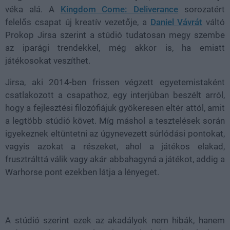
véka alá. A
Kingdom Come: Deliverance
sorozatért
felelős csapat új kreatív vezetője, a
Daniel Vávrát
váltó
Prokop Jirsa szerint a stúdió tudatosan megy szembe
az iparági trendekkel, még akkor is, ha emiatt
játékosokat veszíthet.
Jirsa, aki 2014-ben frissen végzett egyetemistaként
csatlakozott a csapathoz, egy interjúban beszélt arról,
hogy a fejlesztési filozófiájuk gyökeresen eltér attól, amit
a legtöbb stúdió követ. Míg máshol a tesztelések során
igyekeznek eltüntetni az úgynevezett súrlódási pontokat,
vagyis azokat a részeket, ahol a játékos elakad,
frusztrálttá válik vagy akár abbahagyná a játékot, addig a
Warhorse pont ezekben látja a lényeget.
A stúdió szerint ezek az akadályok nem hibák, hanem