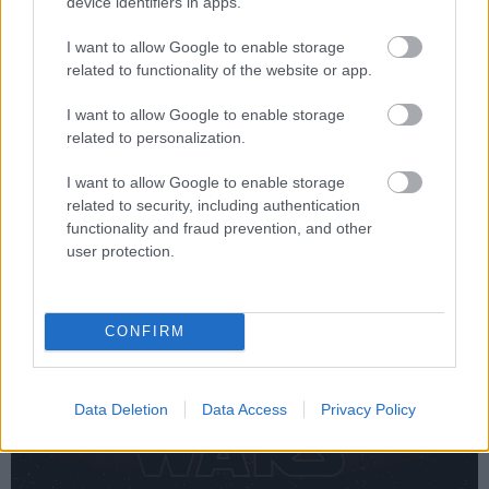
device identifiers in apps.
Loaded
:
Unmute
80.09%
I want to allow Google to enable storage
related to functionality of the website or app.
Alig több mint egy hét múlva újra moziba ülhetünk egy
Star Wars filmre A mandalóri és Grogu képében, ám a
I want to allow Google to enable storage
legizgalmasabb filmes projekt, mely
már ténylegesen
related to personalization.
sínen van
, az a
Ryan Gosling főszereplésével
jövőre
I want to allow Google to enable storage
érkező
Star Wars Starfighter
. Egyelőre erről a projektről
related to security, including authentication
nagyon keveset tudunk, ami miatt viszont igazán
functionality and fraud prevention, and other
érdekes, hogy egy egy teljesen új idővonalon, a
user protection.
Skywalker kora után nagyjából 5 évvel veszi fel a fonalat
és egy teljesen új karaktergárdával operál.
CONFIRM
Data Deletion
Data Access
Privacy Policy