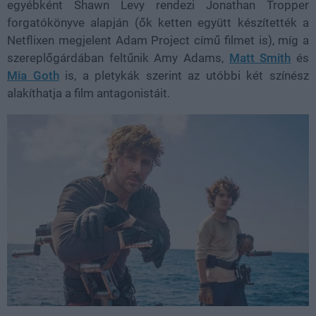
egyébként Shawn Levy rendezi Jonathan Tropper
forgatókönyve alapján (ők ketten együtt készítették a
Netflixen megjelent Adam Project című filmet is), míg a
szereplőgárdában feltűnik Amy Adams,
Matt Smith
és
Mia Goth
is, a pletykák szerint az utóbbi két színész
alakíthatja a film antagonistáit.