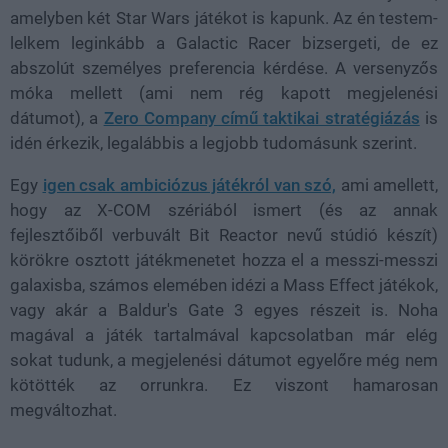
amelyben két Star Wars játékot is kapunk. Az én testem-
lelkem leginkább a Galactic Racer bizsergeti, de ez
abszolút személyes preferencia kérdése. A versenyzős
móka mellett (ami nem rég kapott megjelenési
dátumot), a
Zero Company című taktikai stratégiázás
is
idén érkezik, legalábbis a legjobb tudomásunk szerint.
Egy
igen csak ambiciózus játékról van szó,
ami amellett,
hogy az X-COM szériából ismert (és az annak
fejlesztőiből verbuvált Bit Reactor nevű stúdió készít)
körökre osztott játékmenetet hozza el a messzi-messzi
galaxisba, számos elemében idézi a Mass Effect játékok,
vagy akár a Baldur's Gate 3 egyes részeit is. Noha
magával a játék tartalmával kapcsolatban már elég
sokat tudunk, a megjelenési dátumot egyelőre még nem
kötötték az orrunkra. Ez viszont hamarosan
megváltozhat.