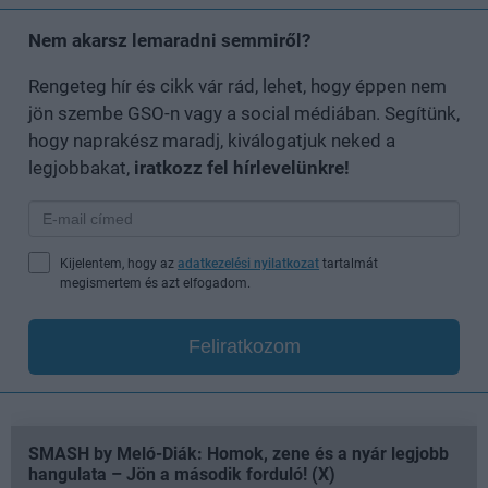
Nem akarsz lemaradni semmiről?
Rengeteg hír és cikk vár rád, lehet, hogy éppen nem
jön szembe GSO-n vagy a social médiában. Segítünk,
hogy naprakész maradj, kiválogatjuk neked a
legjobbakat,
iratkozz fel hírlevelünkre!
Kijelentem, hogy az
adatkezelési nyilatkozat
tartalmát
megismertem és azt elfogadom.
Feliratkozom
SMASH by Meló-Diák: Homok, zene és a nyár legjobb
hangulata – Jön a második forduló! (X)