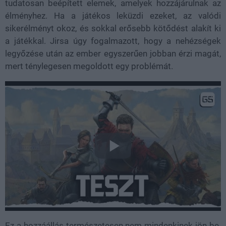
tudatosan beépített elemek, amelyek hozzájárulnak az
élményhez. Ha a játékos leküzdi ezeket, az valódi
sikerélményt okoz, és sokkal erősebb kötődést alakít ki
a játékkal. Jirsa úgy fogalmazott, hogy a nehézségek
legyőzése után az ember egyszerűen jobban érzi magát,
mert ténylegesen megoldott egy problémát.
Ez a hozzáállás természetesen nem mindenkinek jön be.