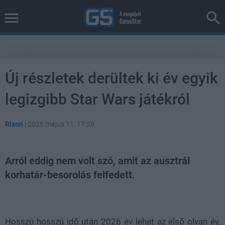
Új részletek derültek ki év egyik
legizgibb Star Wars játékról
Rixon
|
2026 május 11. 17:39
Arról eddig nem volt szó, amit az ausztrál
korhatár-besorolás felfedett.
Loaded
:
Unmute
100.00%
Hosszú hosszú idő után 2026 év lehet az első olyan év,