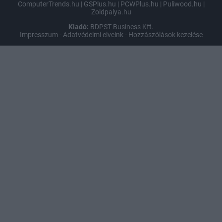
ComputerTrends.hu
|
GSPlus.hu
|
PCWPlus.hu
|
Puliwood.hu
|
Zoldpalya.hu
Kiadó:
BDPST Business Kft.
Impresszum
-
Adatvédelmi elveink
-
Hozzászólások kezelése