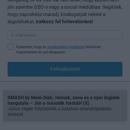
jön szembe GSO-n vagy a social médiában. Segítünk,
hogy naprakész maradj, kiválogatjuk neked a
legjobbakat,
iratkozz fel hírlevelünkre!
Kijelentem, hogy az
adatkezelési nyilatkozat
tartalmát
megismertem és azt elfogadom.
Feliratkozom
SMASH by Meló-Diák: Homok, zene és a nyár legjobb
hangulata – Jön a második forduló! (X)
Július végén folytatódik a balatoni strandröplabda-
sorozat.