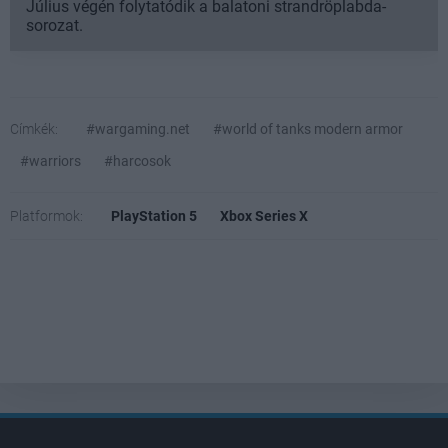
Július végén folytatódik a balatoni strandröplabda-
sorozat.
Címkék:
#wargaming.net
#world of tanks modern armor
#warriors
#harcosok
Platformok:
PlayStation 5
Xbox Series X