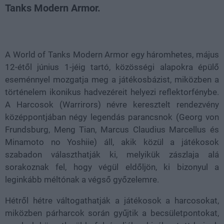
Tanks Modern Armor.
Loaded
:
Unmute
80.09%
A World of Tanks Modern Armor egy háromhetes, május
12-étől június 1-jéig tartó, közösségi alapokra épülő
eseménnyel mozgatja meg a játékosbázist, miközben a
történelem ikonikus hadvezéreit helyezi reflektorfénybe.
A Harcosok (Warrirors) névre keresztelt rendezvény
középpontjában négy legendás parancsnok (Georg von
Frundsburg, Meng Tian, Marcus Claudius Marcellus és
Minamoto no Yoshiie) áll, akik közül a játékosok
szabadon választhatják ki, melyikük zászlaja alá
sorakoznak fel, hogy végül eldőljön, ki bizonyul a
leginkább méltónak a végső győzelemre.
Hétről hétre váltogathatják a játékosok a harcosokat,
miközben párharcok során gyűjtik a becsületpontokat,