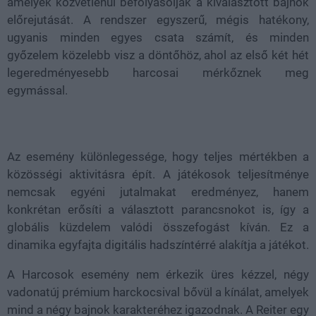
amelyek közvetlenül befolyásolják a kiválasztott bajnok
előrejutását. A rendszer egyszerű, mégis hatékony,
ugyanis minden egyes csata számít, és minden
győzelem közelebb visz a döntőhöz, ahol az első két hét
legeredményesebb harcosai mérkőznek meg
egymással.
Az esemény különlegessége, hogy teljes mértékben a
közösségi aktivitásra épít. A játékosok teljesítménye
nemcsak egyéni jutalmakat eredményez, hanem
konkrétan erősíti a választott parancsnokot is, így a
globális küzdelem valódi összefogást kíván. Ez a
dinamika egyfajta digitális hadszíntérré alakítja a játékot.
A Harcosok esemény nem érkezik üres kézzel, négy
vadonatúj prémium harckocsival bővül a kínálat, amelyek
mind a négy bajnok karakteréhez igazodnak. A Reiter egy