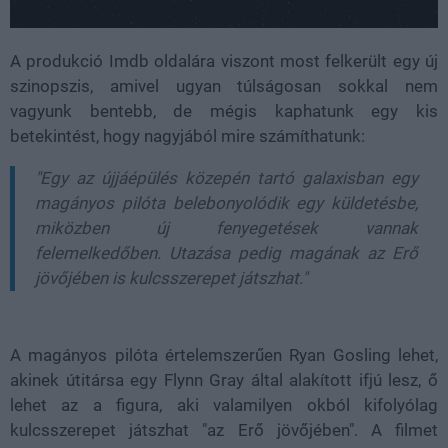
A produkció Imdb oldalára viszont most felkerült egy új
szinopszis, amivel ugyan túlságosan sokkal nem
vagyunk bentebb, de mégis kaphatunk egy kis
betekintést, hogy nagyjából mire számíthatunk:
"Egy az újjáépülés közepén tartó galaxisban egy
magányos pilóta belebonyolódik egy küldetésbe,
miközben új fenyegetések vannak
felemelkedőben. Utazása pedig magának az Erő
jövőjében is kulcsszerepet játszhat."
A magányos pilóta értelemszerűen Ryan Gosling lehet,
akinek útitársa egy Flynn Gray által alakított ifjú lesz, ő
lehet az a figura, aki valamilyen okból kifolyólag
kulcsszerepet játszhat "az Erő jövőjében". A filmet