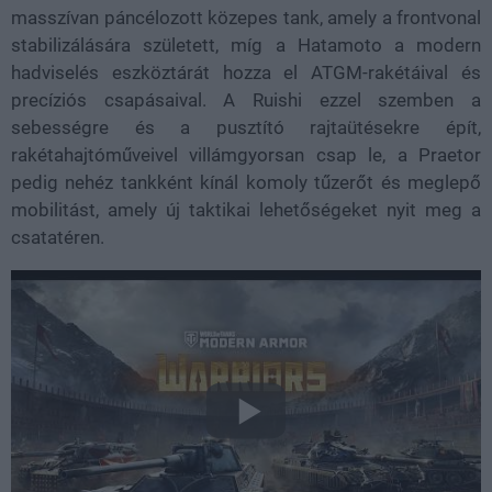
masszívan páncélozott közepes tank, amely a frontvonal
stabilizálására született, míg a Hatamoto a modern
hadviselés eszköztárát hozza el ATGM-rakétáival és
precíziós csapásaival. A Ruishi ezzel szemben a
sebességre és a pusztító rajtaütésekre épít,
rakétahajtóműveivel villámgyorsan csap le, a Praetor
pedig nehéz tankként kínál komoly tűzerőt és meglepő
mobilitást, amely új taktikai lehetőségeket nyit meg a
csatatéren.