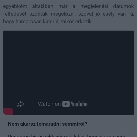
egyébként általában már a megjelenési dátumok
felfedését szokták megelőzni, szóval jó esély van rá,
hogy hamarosan kiderül, mikor érkezik.
Nem akarsz lemaradni semmiről?
Rengeteg hír és cikk vár rád, lehet, hogy éppen nem