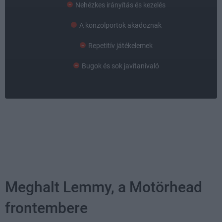
Nehézkes irányítás és kezelés
A konzolportok akadoznak
Repetitív játékelemek
Bugok és sok javítanivaló
Meghalt Lemmy, a Motörhead
frontembere