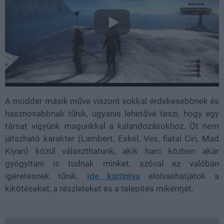
A modder másik műve viszont sokkal érdekesebbnek és
hasznosabbnak tűnik, ugyanis lehetővé teszi, hogy egy
társat vigyünk magunkkal a kalandozásokhoz. Öt nem
játszható karakter (Lambert, Eskel, Ves, fiatal Ciri, Mad
Kiyan) közül választhatunk, akik harc közben akár
gyógyítani is tudnak minket, szóval ez valóban
ígéretesnek tűnik.
Ide kattintva
elolvashatjátok a
kikötéseket, a részleteket és a telepítés mikéntjét.