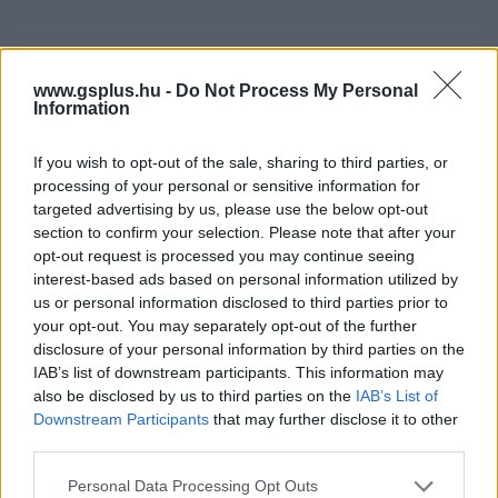
Címkék:
#trónok harca
#game of thrones
#sorozat
www.gsplus.hu -
Do Not Process My Personal
#hbo
#isaac hempstead-wright
#bran stark
Information
If you wish to opt-out of the sale, sharing to third parties, or
processing of your personal or sensitive information for
targeted advertising by us, please use the below opt-out
section to confirm your selection. Please note that after your
opt-out request is processed you may continue seeing
interest-based ads based on personal information utilized by
us or personal information disclosed to third parties prior to
The Witcher 3: Wild Hunt
your opt-out. You may separately opt-out of the further
disclosure of your personal information by third parties on the
modok - női főszereplő és
IAB’s list of downstream participants. This information may
also be disclosed by us to third parties on the
IAB’s List of
társak
Downstream Participants
that may further disclose it to other
third parties.
Szada
|
2015 december 29. 10:20
Please note that this website/app uses one or more Google
Personal Data Processing Opt Outs