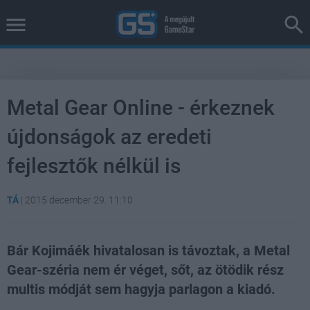
Metal Gear Online - érkeznek
újdonságok az eredeti
fejlesztők nélkül is
TÁ
|
2015 december 29. 11:10
Bár Kojimáék hivatalosan is távoztak, a Metal
Gear-széria nem ér véget, sőt, az ötödik rész
multis módját sem hagyja parlagon a kiadó.