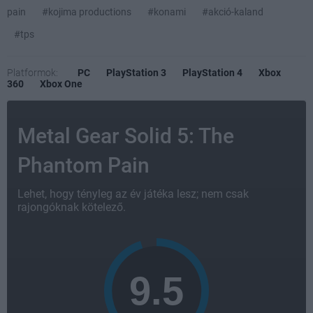
pain
#kojima productions
#konami
#akció-kaland
#tps
Platformok:
PC
PlayStation 3
PlayStation 4
Xbox
360
Xbox One
Metal Gear Solid 5: The
Phantom Pain
Lehet, hogy tényleg az év játéka lesz; nem csak
rajongóknak kötelező.