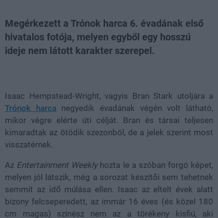
Megérkezett a Trónok harca 6. évadának első
hivatalos fotója, melyen egyből egy hosszú
ideje nem látott karakter szerepel.
Loaded
:
Unmute
21.75%
Isaac Hempstead-Wright, vagyis Bran Stark utoljára a
Trónok harca
negyedik évadának végén volt látható,
mikor végre elérte úti célját. Bran és társai teljesen
kimaradtak az ötödik szezonból, de a jelek szerint most
visszatérnek.
Az
Entertainment Weekly
hozta le a szóban forgó képet,
melyen jól látszik, még a sorozat készítői sem tehetnek
semmit az idő múlása ellen. Isaac az eltelt évek alatt
bizony felcseperedett, az immár 16 éves (és közel 180
cm magas) színész nem az a törékeny kisfiú, aki