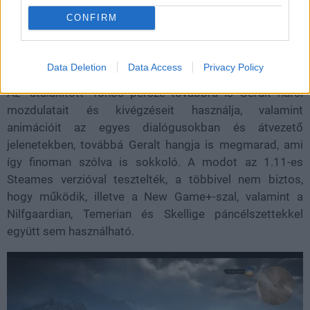
CONFIRM
Data Deletion
Data Access
Privacy Policy
Az "átalakított" főhős persze továbbra is Geralt harci
mozdulatait és kivégzéseit használja, valamint
animációit az egyes dialógusokban és átvezető
jelenetekben, továbbá Geralt hangja is megmarad, ami
így finoman szólva is sokkoló. A modot az 1.11-es
Steames verzióval tesztelték, a többivel nem biztos,
hogy működik, illetve a New Game+-szal, valamint a
Nilfgaardian, Temerian és Skellige páncélszettekkel
együtt sem használható.