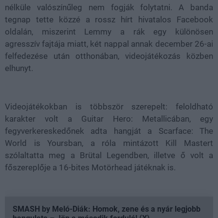
nélküle valószínűleg nem fogják folytatni. A banda
tegnap tette közzé a rossz hírt hivatalos Facebook
oldalán, miszerint Lemmy a rák egy különösen
agresszív fajtája miatt, két nappal annak december 26-ai
felfedezése után otthonában, videojátékozás közben
elhunyt.
Videojátékokban is többször szerepelt: feloldható
karakter volt a Guitar Hero: Metallicában, egy
fegyverkereskedőnek adta hangját a Scarface: The
World is Yoursban, a róla mintázott Kill Mastert
szólaltatta meg a Brütal Legendben, illetve ő volt a
főszereplője a 16-bites Motörhead játéknak is.
SMASH by Meló-Diák: Homok, zene és a nyár legjobb