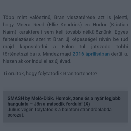
Több mint valószínű, Bran visszatérése azt is jelenti,
hogy Meera Reed (Ellie Kendrick) és Hodor (Kristian
Nairn) karaktereit sem kell tovább nélkülöznünk. Egyes
feltételezések szerint Bran új képességei révén be tud
majd kapcsolódni a Falon túl játszódó többi
történetszálba is. Mindez majd
2016 áprilisában
derül ki,
hiszen akkor indul el az új évad.
Ti örültök, hogy folytatódik Bran története?
SMASH by Meló-Diák: Homok, zene és a nyár legjobb
hangulata – Jön a második forduló! (X)
Július végén folytatódik a balatoni strandröplabda-
sorozat.