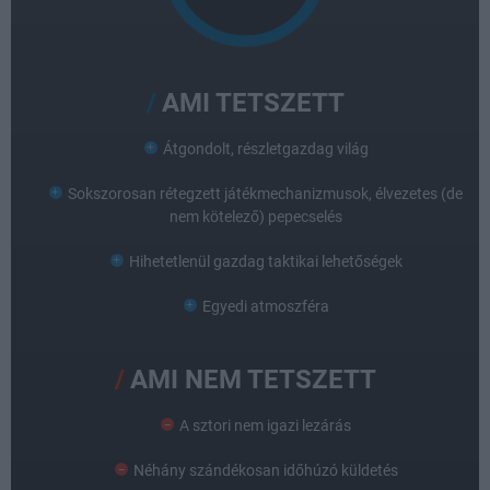
AMI TETSZETT
Átgondolt, részletgazdag világ
Sokszorosan rétegzett játékmechanizmusok, élvezetes (de
nem kötelező) pepecselés
Hihetetlenül gazdag taktikai lehetőségek
Egyedi atmoszféra
AMI NEM TETSZETT
A sztori nem igazi lezárás
Néhány szándékosan időhúzó küldetés