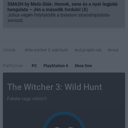
SMASH by Meló-Diák: Homok, zene és a nyár legjobb
hangulata – Jön a második forduló! (X)
Július végén folytatódik a balatoni strandröplabda-
sorozat.
Címkék:
#the witcher 3: wild hunt
#cd projekt red
#mod
Platformok:
PC
PlayStation 4
Xbox One
The Witcher 3: Wild Hunt
Fekete vagy vörös?!