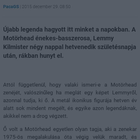
PacaGS
|
2015 december 29. 08:50
Újabb legenda hagyott itt minket a napokban. A
Motörhead énekes-basszerosa, Lemmy
Kilmister négy nappal hetvenedik születésnapja
után, rákban hunyt el.
Loaded
:
Unmute
21.65%
Attól függetlenül, hogy valaki ismeri-e a Motörhead
zenéjét, valószínűleg ha meglát egy képet Lemmyről,
azonnal tudja, ki ő. A metál ikonikus figurája hetven év
alatt sok mindent megélt, és egyike azon legendáknak,
akikkel nem a drog végzett.
Ő volt a Motörhead egyetlen olyan tagja, aki a zenekar
1975-ös megalakulása óta végig velük maradt, és