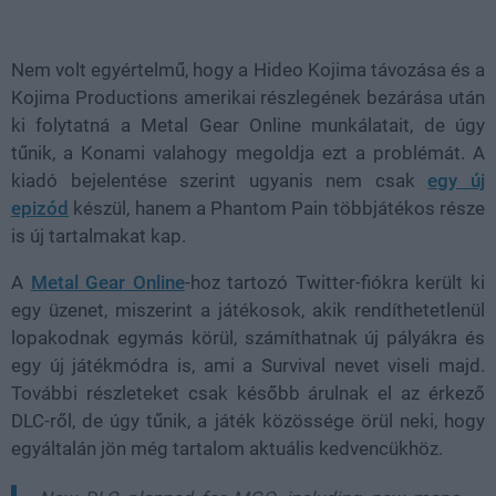
Loaded
:
Unmute
21.75%
Nem volt egyértelmű, hogy a Hideo Kojima távozása és a
Kojima Productions amerikai részlegének bezárása után
ki folytatná a Metal Gear Online munkálatait, de úgy
tűnik, a Konami valahogy megoldja ezt a problémát. A
kiadó bejelentése szerint ugyanis nem csak
egy új
epizód
készül, hanem a Phantom Pain többjátékos része
is új tartalmakat kap.
A
Metal Gear Online
-hoz tartozó Twitter-fiókra került ki
egy üzenet, miszerint a játékosok, akik rendíthetetlenül
lopakodnak egymás körül, számíthatnak új pályákra és
egy új játékmódra is, ami a Survival nevet viseli majd.
További részleteket csak később árulnak el az érkező
DLC-ről, de úgy tűnik, a játék közössége örül neki, hogy
egyáltalán jön még tartalom aktuális kedvencükhöz.