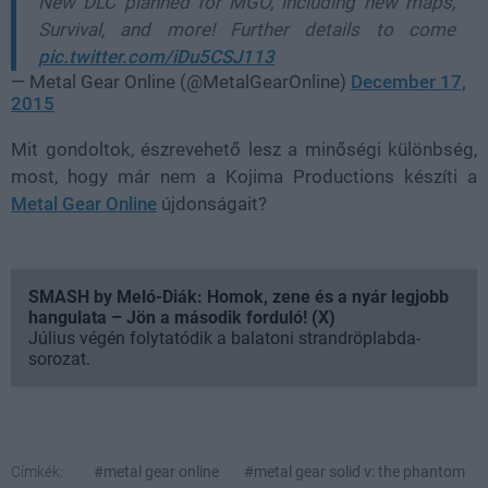
New DLC planned for MGO, including new maps,
Survival, and more! Further details to come
pic.twitter.com/iDu5CSJ113
— Metal Gear Online (@MetalGearOnline)
December 17,
2015
Mit gondoltok, észrevehető lesz a minőségi különbség,
most, hogy már nem a Kojima Productions készíti a
Metal Gear Online
újdonságait?
SMASH by Meló-Diák: Homok, zene és a nyár legjobb
hangulata – Jön a második forduló! (X)
Július végén folytatódik a balatoni strandröplabda-
sorozat.
Címkék:
#metal gear online
#metal gear solid v: the phantom