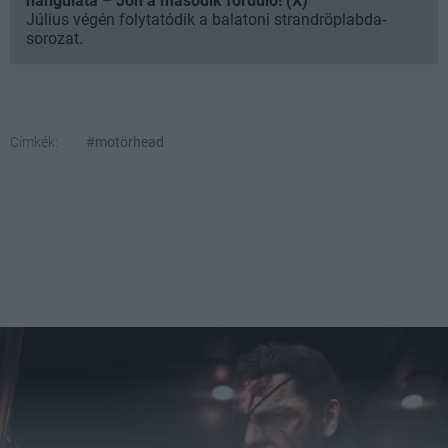
hangulata – Jön a második forduló! (X)
Július végén folytatódik a balatoni strandröplabda-
sorozat.
Címkék:
#motörhead