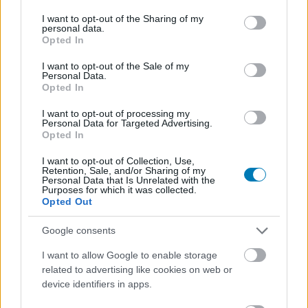
services and may gather and store information including but
not limited to your visit or usage behaviour. You may click to
I want to opt-out of the Sharing of my
personal data.
A zseniális moddereknek köszönhetően ezúttal
grant or deny consent to Google and its third-party tags to
Opted In
use your data for below specified purposes in below Google
a The Witcher 3: Wild Hunt főszereplőjét
consent section.
I want to opt-out of the Sale of my
cserélhetjük le női karakterre, sőt társat is
Personal Data.
felfogadhatunk!
Opted In
I want to opt-out of processing my
Loaded
:
Unmute
Personal Data for Targeted Advertising.
38.57%
Opted In
A
The Witcher 3
modderjei folyamatosan készítik az
I want to opt-out of Collection, Use,
újabb és újabb elfoglaltságot a játékosok számára, így
Retention, Sale, and/or Sharing of my
Personal Data that Is Unrelated with the
még annak is érdemes visszatérni Ríviai Geralt
Purposes for which it was collected.
Opted Out
kalandjaihoz, aki egyébként már többször átélte azokat.
Az egyik ilyen a még részletesebb textúrákat kínáló
HD
Google consents
Reworked Project 2.0
, de akad olyan is, ami a harcokat
Gwent-párbajokra
cseréli le. A legújabb ötlet az, hogy a
I want to allow Google to enable storage
related to advertising like cookies on web or
főszereplőt is megváltoztathatjuk.
device identifiers in apps.
ParKan
már számos alkalommal egészítette ki a The