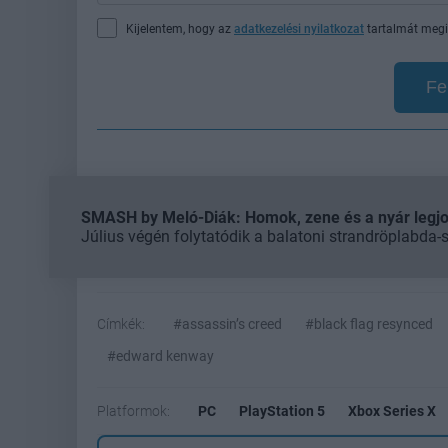
Kijelentem, hogy az
adatkezelési nyilatkozat
tartalmát megi
Fe
SMASH by Meló-Diák: Homok, zene és a nyár legjob
Július végén folytatódik a balatoni strandröplabda-
Címkék:
#assassin’s creed
#black flag resynced
#edward kenway
Platformok:
PC
PlayStation 5
Xbox Series X