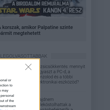
 korszak, amikor Palpatine szinte
bármit megtehetett
LEGOLVASOTTABBAK
Rezsicsökkentés: mennyit
fogyaszt a PC-d, a
konzolod és a többi
sonal or
elektronikai eszközöd?
ection to
ou may
 personal
Majdnem
out of the
belekóstolhattak a
 downstream
magánbefektetők a