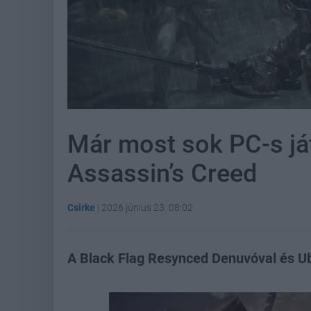
Már most sok PC-s ját
Assassin’s Creed
Csirke
|
2026 június 23. 08:02
A Black Flag Resynced Denuvóval és Ub