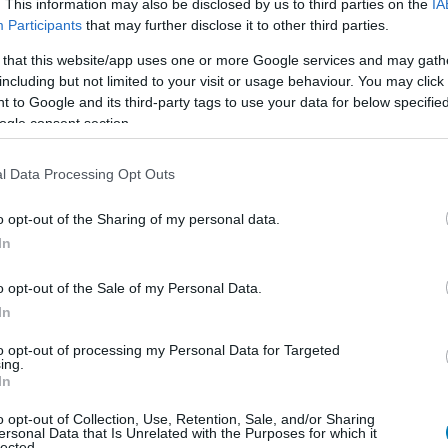
. This information may also be disclosed by us to third parties on the
IA
Participants
that may further disclose it to other third parties.
 that this website/app uses one or more Google services and may gath
including but not limited to your visit or usage behaviour. You may click 
 to Google and its third-party tags to use your data for below specifi
ogle consent section.
khoz Ubisoft-fiókra lesz szükség, akkor is, ha valaki
tehát össze kell kapcsolniuk a Steam- és Ubisoft-
l Data Processing Opt Outs
elhasználói feltételeket is. Ez önmagában nem új dolog a
o opt-out of the Sharing of my personal data.
ékos szemében továbbra is kényelmetlen pluszlépés. Az
In
 említ. Ez a legtöbb átlagos felhasználót valószínűleg
egy játékot egyetlen nap alatt több különböző gépre.
o opt-out of the Sale of my Personal Data.
 érzést, hogy a vásárlás után sem teljesen egyszerű a
In
to opt-out of processing my Personal Data for Targeted
ing.
In
 Black Flag sokak szemében az Assassin's Creed-sorozat
o opt-out of Collection, Use, Retention, Sale, and/or Sharing
ersonal Data that Is Unrelated with the Purposes for which it
i kalózos hangulata, tengeri csatái és Edward Kenway
lected.