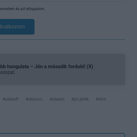
smertem és azt elfogadom.
liratkozom
b hangulata – Jön a második forduló! (X)
sorozat.
#ubisoft
#denuvo
#steam
#pc játék
#drm