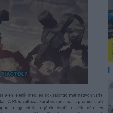
us 9-én jelenik meg, és sok rajongó már nagyon várja,
n. A PC-s változat körül viszont már a premier előtt
apon megjelentek a játék digitális védelmére és