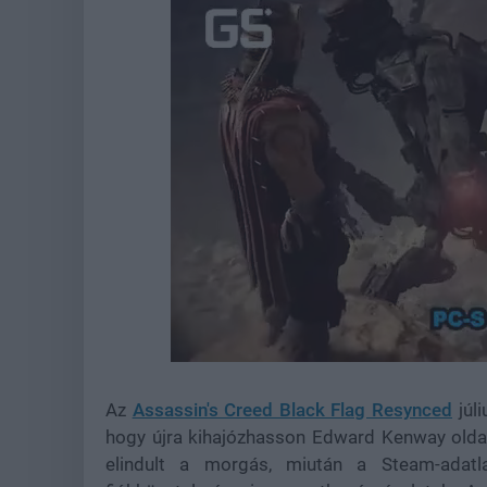
Loaded
:
Unmute
37.00%
Az
Assassin's Creed Black Flag Resynced
júli
hogy újra kihajózhasson Edward Kenway oldalá
elindult a morgás, miután a Steam-adatl