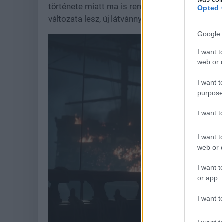
története miatt ma is rengetegen emlegetik a 
Opted 
változata lesz, új látvánnyal, átdolgozott rend
Google 
I want t
web or d
I want t
purpose
I want 
I want t
web or d
I want t
or app.
I want t
I want t