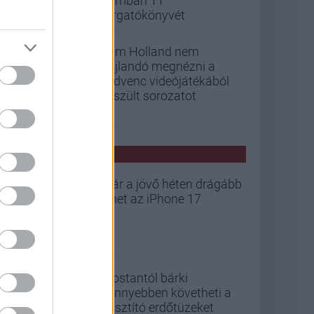
iramban 11
forgatókönyvét
Tom Holland nem
hajlandó megnézni a
kedvenc videójátékából
készült sorozatot
PCW HÍREK
Már a jövő héten drágább
lehet az iPhone 17
Mostantól bárki
könnyebben követheti a
pusztító erdőtüzeket