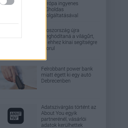
Európa ingyenes
műholdas
szolgáltatásával
Oroszország újra
meghódítaná a világűrt,
de ehhez kínai segítségre
szorul
Felrobbant power bank
miatt égett ki egy autó
Debrecenben
Adatszivárgás történt az
About You egyik
partnerénél, vásárlói
adatok kerülhettek