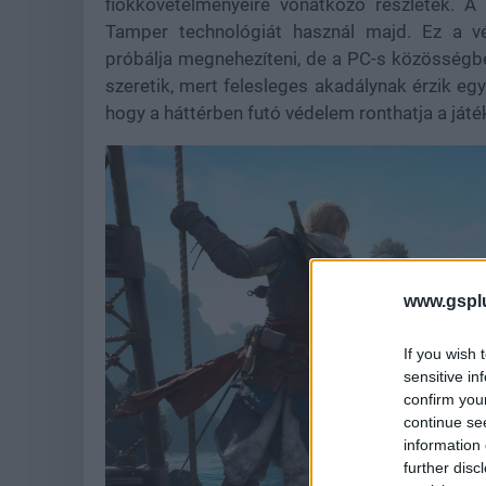
fiókkövetelményeire vonatkozó részletek. A
Tamper technológiát használ majd. Ez a vé
próbálja megnehezíteni, de a PC-s közösség
szeretik, mert felesleges akadálynak érzik egy
hogy a háttérben futó védelem ronthatja a ját
www.gspl
If you wish 
sensitive in
confirm you
continue se
information 
further disc