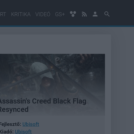
RT
KRITIKA
VIDEÓ
GS+
Assassin's Creed Black Flag
Resynced
Fejlesztő:
Ubisoft
Kiadó:
Ubisoft