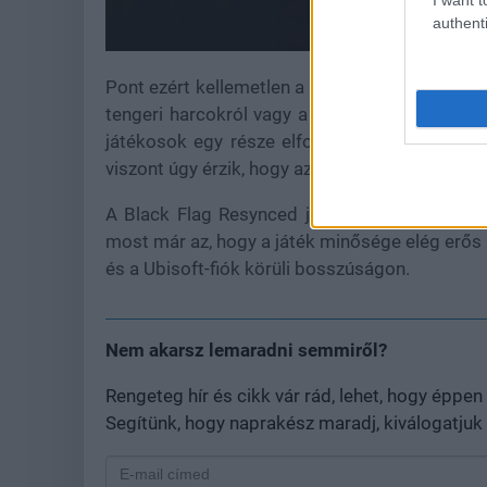
authenti
Pont ezért kellemetlen a Ubisoftnak, hogy a 
tengeri harcokról vagy a felújítás minőségérő
játékosok egy része elfogadja, hogy a nagy 
viszont úgy érzik, hogy az ilyen rendszerek első
A Black Flag Resynced július 9-én érkezik PC
most már az, hogy a játék minősége elég erős 
és a Ubisoft-fiók körüli bosszúságon.
Nem akarsz lemaradni semmiről?
Rengeteg hír és cikk vár rád, lehet, hogy épp
Segítünk, hogy naprakész maradj, kiválogatjuk