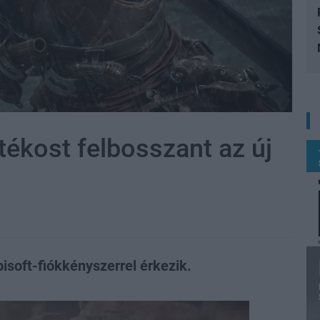
ékost felbosszant az új
isoft-fiókkényszerrel érkezik.