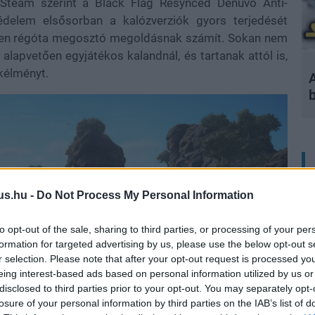
 Steam szerint a Black Flag Resynced Denuvo Anti-
delem elsősorban a kalózverziók gyors terjedését
ben régóta megosztó megoldásnak számít. Sokan nem
 alapvetően egyjátékos kalandnál, és tartanak attól is,
ékélményt.
A
us.hu -
Do Not Process My Personal Information
to opt-out of the sale, sharing to third parties, or processing of your per
formation for targeted advertising by us, please use the below opt-out s
r selection. Please note that after your opt-out request is processed y
eing interest-based ads based on personal information utilized by us or
disclosed to third parties prior to your opt-out. You may separately opt-
losure of your personal information by third parties on the IAB’s list of