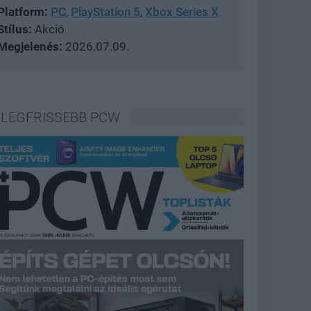
Platform:
PC
,
PlayStation 5
,
Xbox Series X
Stílus:
Akció
Megjelenés:
2026.07.09.
LEGFRISSEBB PCW