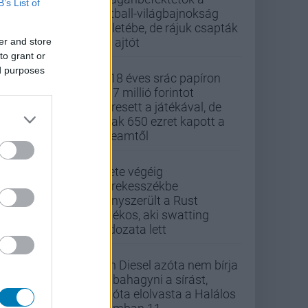
B’s List of
futball-világbajnokság
üzletébe, de rájuk csapták
az ajtót
er and store
to grant or
ed purposes
A 18 éves srác papíron
437 millió forintot
keresett a játékával, de
csak 650 ezret kapott a
Steamtől
Élete végéig
kerekesszékbe
kényszerült a Rust
játékos, aki swatting
áldozata lett
Vin Diesel azóta nem bírja
abbahagyni a sírást,
mióta elolvasta a Halálos