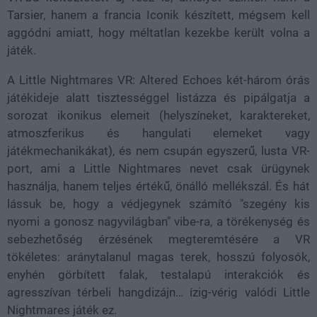
Tarsier, hanem a francia Iconik készített, mégsem kell
aggódni amiatt, hogy méltatlan kezekbe került volna a
játék.
A Little Nightmares VR: Altered Echoes két-három órás
játékideje alatt tisztességgel listázza és pipálgatja a
sorozat ikonikus elemeit (helyszíneket, karaktereket,
atmoszferikus és hangulati elemeket vagy
játékmechanikákat), és nem csupán egyszerű, lusta VR-
port, ami a Little Nightmares nevet csak ürügynek
használja, hanem teljes értékű, önálló mellékszál. És hát
lássuk be, hogy a védjegynek számító "szegény kis
nyomi a gonosz nagyvilágban" vibe-ra, a törékenység és
sebezhetőség érzésének megteremtésére a VR
tökéletes: aránytalanul magas terek, hosszú folyosók,
enyhén görbített falak, testalapú interakciók és
agresszívan térbeli hangdizájn… ízig-vérig valódi Little
Nightmares játék ez.