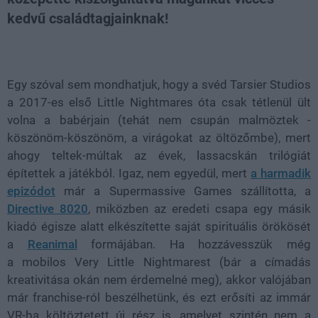
kedvű családtagjainknak!
Loaded
:
Unmute
38.26%
Egy szóval sem mondhatjuk, hogy a svéd Tarsier Studios
a 2017-es első Little Nightmares óta csak tétlenül ült
volna a babérjain (tehát nem csupán malmöztek -
köszönöm-köszönöm, a virágokat az öltözőmbe), mert
ahogy teltek-múltak az évek, lassacskán trilógiát
építettek a játékból. Igaz, nem egyedül, mert
a harmadik
epizódot
már a Supermassive Games szállította, a
Directive 8020
, miközben az eredeti csapa egy másik
kiadó égisze alatt elkészítette saját spirituális örökösét
a
Reanimal
formájában. Ha hozzávesszük még
a mobilos Very Little Nightmarest (bár a címadás
kreativitása okán nem érdemelné meg), akkor valójában
már franchise-ról beszélhetünk, és ezt erősíti az immár
VR-ba költöztetett új rész is, amelyet szintén nem a