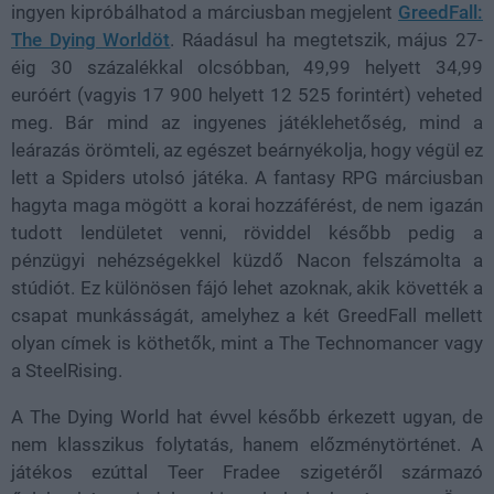
ingyen kipróbálhatod a márciusban megjelent
GreedFall:
The Dying Worldöt
. Ráadásul ha megtetszik, május 27-
éig 30 százalékkal olcsóbban, 49,99 helyett 34,99
euróért (vagyis 17 900 helyett 12 525 forintért) veheted
meg. Bár mind az ingyenes játéklehetőség, mind a
leárazás örömteli, az egészet beárnyékolja, hogy végül ez
lett a Spiders utolsó játéka. A fantasy RPG márciusban
hagyta maga mögött a korai hozzáférést, de nem igazán
tudott lendületet venni, röviddel később pedig a
pénzügyi nehézségekkel küzdő Nacon felszámolta a
stúdiót. Ez különösen fájó lehet azoknak, akik követték a
csapat munkásságát, amelyhez a két GreedFall mellett
olyan címek is köthetők, mint a The Technomancer vagy
a SteelRising.
A The Dying World hat évvel később érkezett ugyan, de
nem klasszikus folytatás, hanem előzménytörténet. A
játékos ezúttal Teer Fradee szigetéről származó