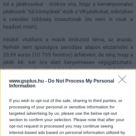
túl a játékosokat - örökös vita, hogy a keményvonalas
játékosok "túl könnyűnek" érzik a VR-játékokat, miközben
a csendes többség izzasztónak (és nem is csak a
headset miatt).
Inkább vitatható a másik örökzöld téma, az árazás.
Nyilván nem igazságos percdíjas alapon elszámolni a
29,99 eurós (10 735 forintos) árfekvést, de tény, hogy a
játék kb. két óra alatt kényelmesen végigjátszható.
Legyünk azonban jóindulatúak és ne azt vessük fel, hogy
drága, hanem hogy rövid. Elvégre ez mégis azt sugallja,
www.gsplus.hu -
Do Not Process My Personal
hogy amúgy szívünk szerint játszottunk volna még vele,
Information
ami egyébként igaz is.
If you wish to opt-out of the sale, sharing to third parties, or
processing of your personal or sensitive information for
A GS már a TikTokon is vár
targeted advertising by us, please use the below opt-out
section to confirm your selection. Please note that after your
Hírek, érdekességek, tippek, ajánlók, unboxing,
opt-out request is processed you may continue seeing
hardveres videók, minden, ami 1-2 percbe belefér.
interest-based ads based on personal information utilized by