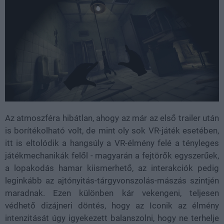
Az atmoszféra hibátlan, ahogy az már az első trailer után
is borítékolható volt, de mint oly sok VR-játék esetében,
itt is eltolódik a hangsúly a VR-élmény felé a tényleges
játékmechanikák felől - magyarán a fejtörők egyszerűek,
a lopakodás hamar kiismerhető, az interakciók pedig
leginkább az ajtónyitás-tárgyvonszolás-mászás szintjén
maradnak. Ezen különben kár vekengeni, teljesen
védhető dizájneri döntés, hogy az Iconik az élmény
intenzitását úgy igyekezett balanszolni, hogy ne terhelje