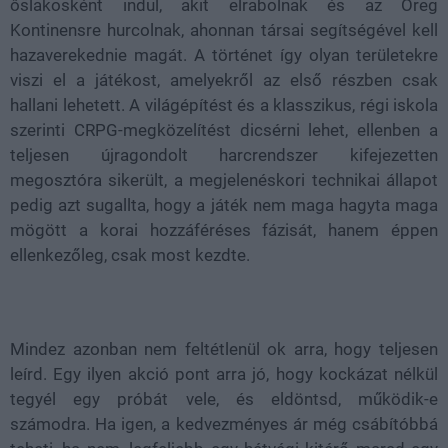
őslakosként indul, akit elrabolnak és az Öreg
Kontinensre hurcolnak, ahonnan társai segítségével kell
hazaverekednie magát. A történet így olyan területekre
viszi el a játékost, amelyekről az első részben csak
hallani lehetett. A világépítést és a klasszikus, régi iskola
szerinti CRPG-megközelítést dicsérni lehet, ellenben a
teljesen újragondolt harcrendszer kifejezetten
megosztóra sikerült, a megjelenéskori technikai állapot
pedig azt sugallta, hogy a játék nem maga hagyta maga
mögött a korai hozzáféréses fázisát, hanem éppen
ellenkezőleg, csak most kezdte.
Mindez azonban nem feltétlenül ok arra, hogy teljesen
leírd. Egy ilyen akció pont arra jó, hogy kockázat nélkül
tegyél egy próbát vele, és eldöntsd, működik-e
számodra. Ha igen, a kedvezményes ár még csábítóbbá