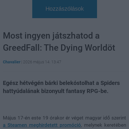
Hozzászólások
Most ingyen játszhatod a
GreedFall: The Dying Worldöt
Chavalier
|
2026 május 14. 13:47
Egész hétvégén bárki belekóstolhat a Spiders
hattyúdalának bizonyult fantasy RPG-be.
Loaded
:
Unmute
21.86%
Május 17-én este 19 órakor ér véget magyar idő szerint
a Steamen meghirdetett promóció
, melynek keretében