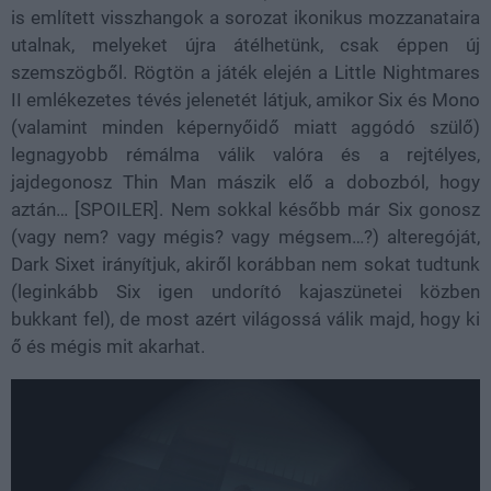
is említett visszhangok a sorozat ikonikus mozzanataira
utalnak, melyeket újra átélhetünk, csak éppen új
szemszögből. Rögtön a játék elején a Little Nightmares
II emlékezetes tévés jelenetét látjuk, amikor Six és Mono
(valamint minden képernyőidő miatt aggódó szülő)
legnagyobb rémálma válik valóra és a rejtélyes,
jajdegonosz Thin Man mászik elő a dobozból, hogy
aztán… [SPOILER]. Nem sokkal később már Six gonosz
(vagy nem? vagy mégis? vagy mégsem…?) alteregóját,
Dark Sixet irányítjuk, akiről korábban nem sokat tudtunk
(leginkább Six igen undorító kajaszünetei közben
bukkant fel), de most azért világossá válik majd, hogy ki
ő és mégis mit akarhat.