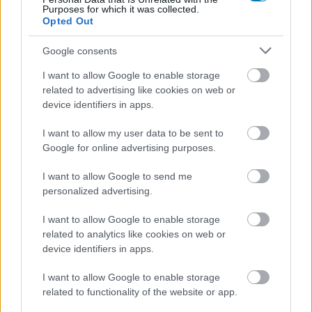
Little Nightmares VR: Altered
Purposes for which it was collected.
Opted Out
Echoes
Google consents
I want to allow Google to enable storage
related to advertising like cookies on web or
Erős atmoszféra, de kevés kreatív ötlet. Akik
device identifiers in apps.
szeretik a sorozatot, élvezni fogják, de árazása és
néhány technikai hiányossága miatt kétlem, hogy
I want to allow my user data to be sent to
sok új rajongót húzna be.
Google for online advertising purposes.
I want to allow Google to send me
personalized advertising.
Ami tetszett
I want to allow Google to enable storage
related to analytics like cookies on web or
hibátlan Little Nightmares atmoszféra
device identifiers in apps.
nagyszerű képi világ
I want to allow Google to enable storage
related to functionality of the website or app.
bitang térbeli hangzás