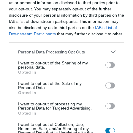
Kövess minket TikTokon is!
us or personal information disclosed to third parties prior to
your opt-out. You may separately opt-out of the further
disclosure of your personal information by third parties on the
Megnézem
IAB’s list of downstream participants. This information may
also be disclosed by us to third parties on the
IAB’s List of
Downstream Participants
that may further disclose it to other
third parties.
SMASH by Meló-Diák: Homok, zene és a nyár legjobb
Please note that this website/app uses one or more Google
Personal Data Processing Opt Outs
hangulata – Jön a második forduló! (X)
services and may gather and store information including but
Július végén folytatódik a balatoni strandröplabda-
not limited to your visit or usage behaviour. You may click to
I want to opt-out of the Sharing of my
sorozat.
personal data.
grant or deny consent to Google and its third-party tags to
Opted In
use your data for below specified purposes in below Google
consent section.
I want to opt-out of the Sale of my
Personal Data.
Opted In
Címkék:
#little nightmares vr: altered echoes
#teszt
I want to opt-out of processing my
#iconik
#bandai namco entertainment
Personal Data for Targeted Advertising.
Opted In
Platformok:
PC
PlayStation 5
I want to opt-out of Collection, Use,
Retention, Sale, and/or Sharing of my
Personal Data that Is Unrelated with the