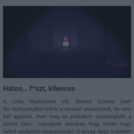
Hatos… f*szt, kilences
A Little Nightmares VR: Altered Echoes Dark
Six nézőpontjából bővíti a sorozat univerzumát, de nem
kell aggódni, mert meg se próbálom összefoglalni a
sztorit (ami… maradjunk annyiban, hogy bőven hagy
helyet szubjektív olvasatoknak). A lényeg, hogy a címben