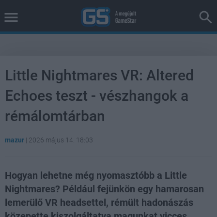
Little Nightmares VR: Altered
Echoes teszt - vészhangok a
rémálomtárban
mazur
|
2026 május 14. 18:03
Hogyan lehetne még nyomasztóbb a Little
Nightmares? Például fejünkön egy hamarosan
lemerülő VR headsettel, rémült hadonászás
közepette kiszolgáltatva magunkat vicces