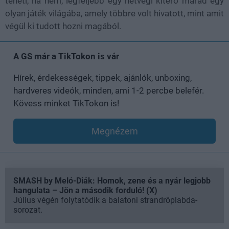
teheti, ha nem, legfeljebb egy hétvégi kitérő marad egy
olyan játék világába, amely többre volt hivatott, mint amit
végül ki tudott hozni magából.
A GS már a TikTokon is vár
Hírek, érdekességek, tippek, ajánlók, unboxing,
hardveres videók, minden, ami 1-2 percbe belefér.
Kövess minket TikTokon is!
Megnézem
SMASH by Meló-Diák: Homok, zene és a nyár legjobb
hangulata – Jön a második forduló! (X)
Július végén folytatódik a balatoni strandröplabda-
sorozat.