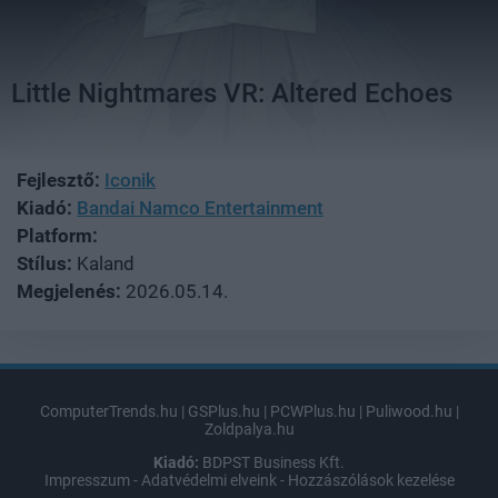
Little Nightmares VR: Altered Echoes
Fejlesztő:
Iconik
Kiadó:
Bandai Namco Entertainment
Platform:
Stílus:
Kaland
Megjelenés:
2026.05.14.
ComputerTrends.hu
|
GSPlus.hu
|
PCWPlus.hu
|
Puliwood.hu
|
Zoldpalya.hu
Kiadó:
BDPST Business Kft.
Impresszum
-
Adatvédelmi elveink
-
Hozzászólások kezelése