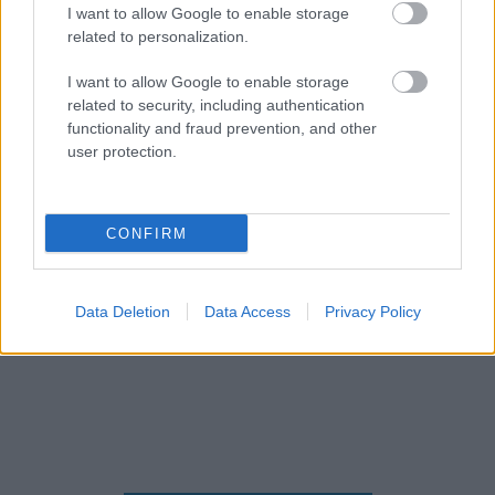
I want to allow Google to enable storage
related to personalization.
Ami nem tetszett
I want to allow Google to enable storage
related to security, including authentication
functionality and fraud prevention, and other
drá… rövid
user protection.
nincs smooth turn, nem kapcsolható ki a
vignetta
CONFIRM
viszi a vibe, de kevés a kreatív megoldás
Data Deletion
Data Access
Privacy Policy