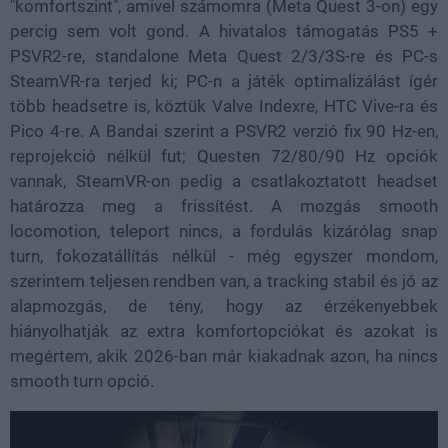
"komfortszint", amivel számomra (Meta Quest 3-on) egy
percig sem volt gond. A hivatalos támogatás PS5 +
PSVR2-re, standalone Meta Quest 2/3/3S-re és PC-s
SteamVR-ra terjed ki; PC-n a játék optimalizálást ígér
több headsetre is, köztük Valve Indexre, HTC Vive-ra és
Pico 4-re. A Bandai szerint a PSVR2 verzió fix 90 Hz-en,
reprojekció nélkül fut; Questen 72/80/90 Hz opciók
vannak, SteamVR-on pedig a csatlakoztatott headset
határozza meg a frissítést. A mozgás smooth
locomotion, teleport nincs, a fordulás kizárólag snap
turn, fokozatállítás nélkül - még egyszer mondom,
szerintem teljesen rendben van, a tracking stabil és jó az
alapmozgás, de tény, hogy az érzékenyebbek
hiányolhatják az extra komfortopciókat és azokat is
megértem, akik 2026-ban már kiakadnak azon, ha nincs
smooth turn opció.