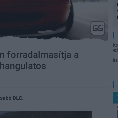
Ko
ex
 forradalmasítja a
Ir
 hangulatos
sabb DLC.