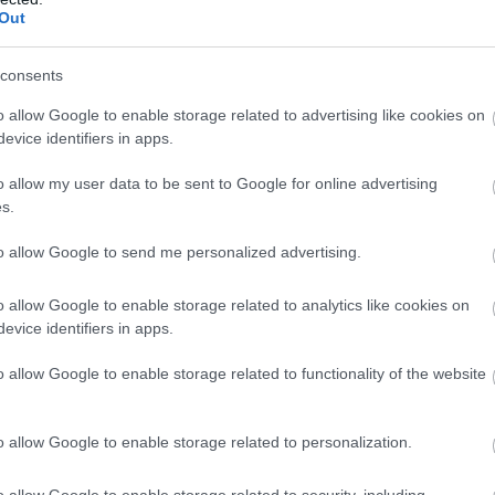
Out
consents
en nem jön szembe GSO-n vagy a social médiában.
 neked a legjobbakat,
iratkozz fel hírlevelünkre!
o allow Google to enable storage related to advertising like cookies on
evice identifiers in apps.
o allow my user data to be sent to Google for online advertising
s.
smertem és azt elfogadom.
to allow Google to send me personalized advertising.
liratkozom
o allow Google to enable storage related to analytics like cookies on
evice identifiers in apps.
o allow Google to enable storage related to functionality of the website
b hangulata – Jön a második forduló! (X)
o allow Google to enable storage related to personalization.
sorozat.
o allow Google to enable storage related to security, including