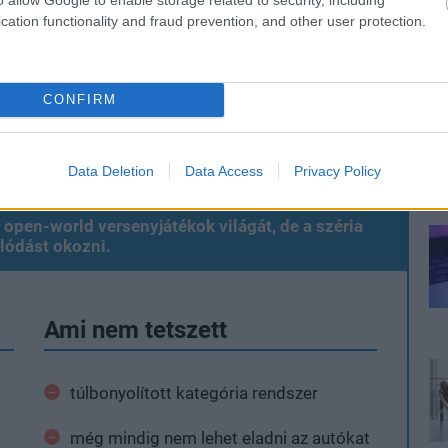
cation functionality and fraud prevention, and other user protection.
yground games
#forza horizon 6
#japán
CONFIRM
Data Deletion
Data Access
Privacy Policy
open-world versenyjátékok világát, de a széria
lódást okozni.
Ami nem tetszett
túlbonyolított kategória rendszer
még mindig nem lehet eladni az autókat