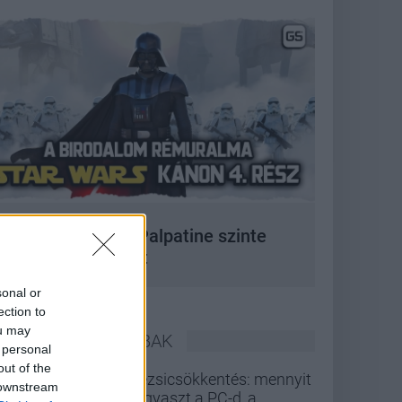
 korszak, amikor Palpatine szinte
bármit megtehetett
sonal or
ection to
ou may
LEGOLVASOTTABBAK
 personal
out of the
Rezsicsökkentés: mennyit
 downstream
fogyaszt a PC-d, a