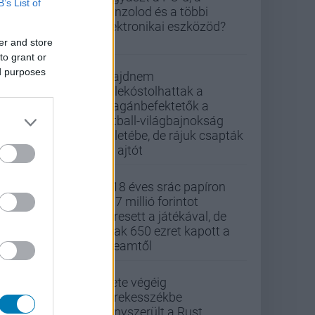
B’s List of
konzolod és a többi
elektronikai eszközöd?
er and store
to grant or
ed purposes
Majdnem
belekóstolhattak a
magánbefektetők a
futball-világbajnokság
üzletébe, de rájuk csapták
az ajtót
A 18 éves srác papíron
437 millió forintot
keresett a játékával, de
csak 650 ezret kapott a
Steamtől
Élete végéig
kerekesszékbe
kényszerült a Rust