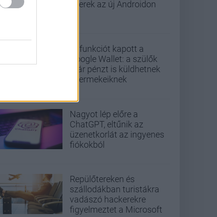
gyerek az új Androidon
Új funkciót kapott a
Google Wallet: a szülők
már pénzt is küldhetnek
gyermekeiknek
Nagyot lép előre a
ChatGPT, eltűnik az
üzenetkorlát az ingyenes
fiókokból
Repülőtereken és
szállodákban turistákra
vadászó hackerekre
figyelmeztet a Microsoft