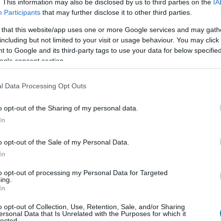
. This information may also be disclosed by us to third parties on the
IA
Participants
that may further disclose it to other third parties.
 that this website/app uses one or more Google services and may gath
including but not limited to your visit or usage behaviour. You may click 
 to Google and its third-party tags to use your data for below specifi
ogle consent section.
l Data Processing Opt Outs
o opt-out of the Sharing of my personal data.
In
o opt-out of the Sale of my Personal Data.
In
to opt-out of processing my Personal Data for Targeted
bbiekről sem akartok lecsúszni, fontoljátok meg,
ing.
In
még támogatnátok is a munkánkat, arra lehetőségetek
önet funkciók révén.
o opt-out of Collection, Use, Retention, Sale, and/or Sharing
ersonal Data that Is Unrelated with the Purposes for which it
lected.