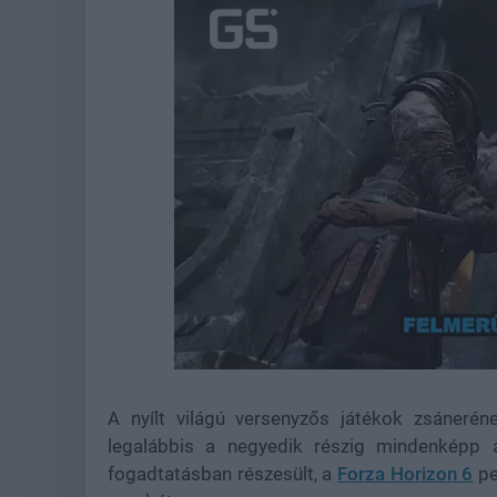
Loaded
:
Unmute
38.99%
A nyílt világú versenyzős játékok zsánerén
legalábbis a negyedik részig mindenképp 
fogadtatásban részesült, a
Forza Horizon 6
pe