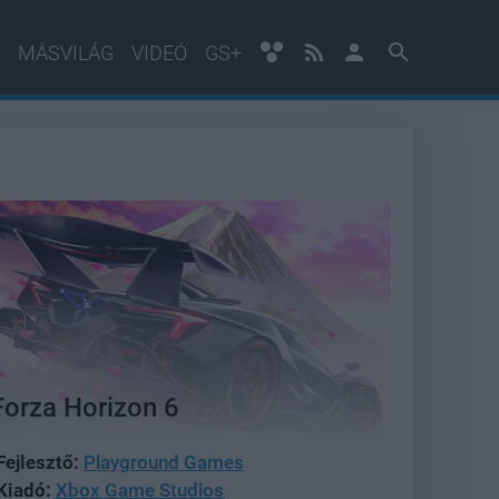
MÁSVILÁG
VIDEÓ
GS+
Forza Horizon 6
Fejlesztő:
Playground Games
Kiadó:
Xbox Game Studios