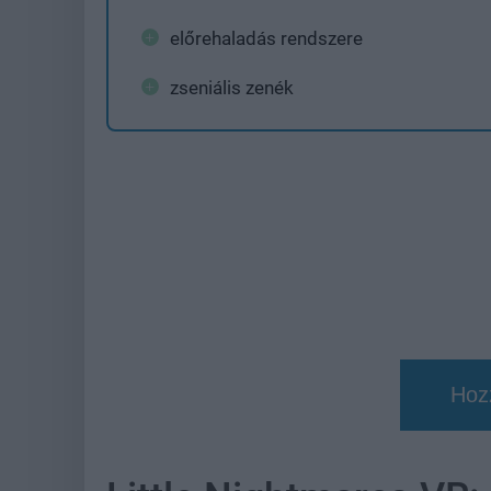
előrehaladás rendszere
zseniális zenék
Hoz