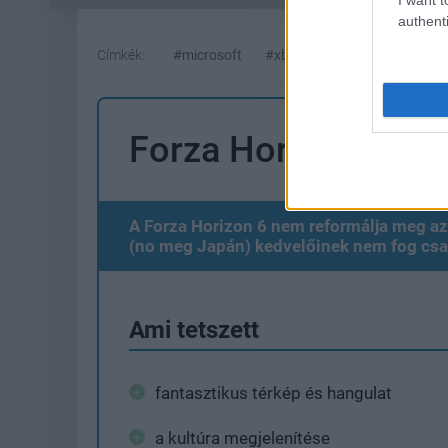
authenti
Címkék:
#microsoft
#xbox game studios
#pla
Forza Horizon 6
A Forza Horizon 6 nem reformálja meg az 
(no meg Japán) kedvelőinek nem fog csa
Ami tetszett
fantasztikus térkép és hangulat
a kultúra megjelenítése