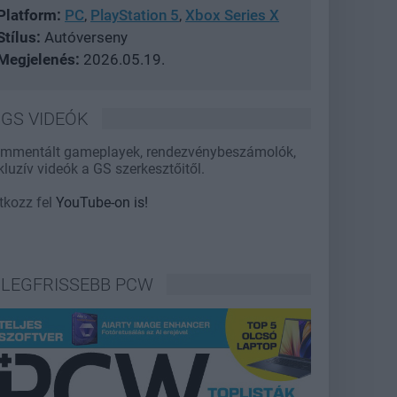
Platform:
PC
,
PlayStation 5
,
Xbox Series X
Stílus:
Autóverseny
Megjelenés:
2026.05.19.
GS VIDEÓK
mmentált gameplayek, rendezvénybeszámolók,
kluzív videók a GS szerkesztőitől.
atkozz fel
YouTube-on is!
LEGFRISSEBB PCW