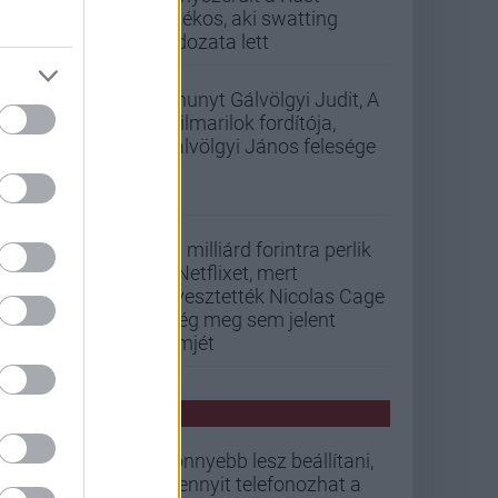
játékos, aki swatting
áldozata lett
Elhunyt Gálvölgyi Judit, A
szilmarilok fordítója,
Gálvölgyi János felesége
33 milliárd forintra perlik
a Netflixet, mert
elvesztették Nicolas Cage
még meg sem jelent
filmjét
PCW HÍREK
Könnyebb lesz beállítani,
mennyit telefonozhat a