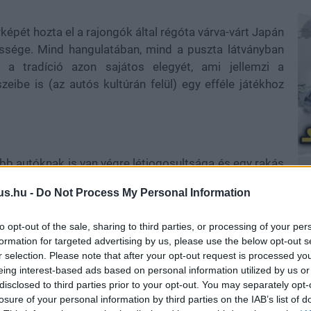
képét hozta el a rajongók által régóta várva-várt Japán
őssége. Mind hangulatában, mind a puszta látványban
 a tradíció azon sajátos elegyét, ami jellemzi a
eibe is (az autós kultúrán felül) egy efféle játékhoz
bb autóknak is van végre létjogosultsága és egy rakás
bb Horizon fesztiválon mérettetnék meg magukat.
A
us.hu -
Do Not Process My Personal Information
újabb videónkban:
to opt-out of the sale, sharing to third parties, or processing of your per
formation for targeted advertising by us, please use the below opt-out s
r selection. Please note that after your opt-out request is processed y
eing interest-based ads based on personal information utilized by us or
disclosed to third parties prior to your opt-out. You may separately opt-
losure of your personal information by third parties on the IAB’s list of