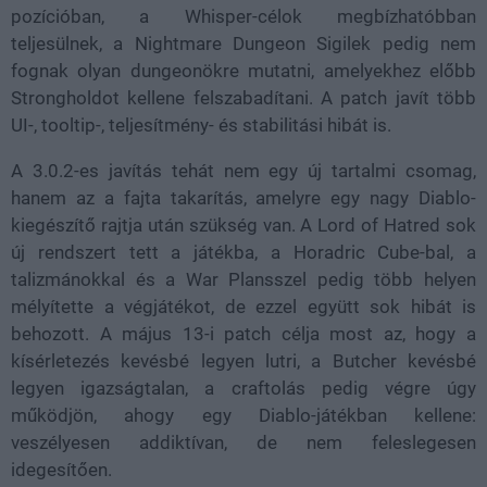
pozícióban, a Whisper-célok megbízhatóbban
teljesülnek, a Nightmare Dungeon Sigilek pedig nem
fognak olyan dungeonökre mutatni, amelyekhez előbb
Strongholdot kellene felszabadítani. A patch javít több
UI-, tooltip-, teljesítmény- és stabilitási hibát is.
A 3.0.2-es javítás tehát nem egy új tartalmi csomag,
hanem az a fajta takarítás, amelyre egy nagy Diablo-
kiegészítő rajtja után szükség van. A Lord of Hatred sok
új rendszert tett a játékba, a Horadric Cube-bal, a
talizmánokkal és a War Plansszel pedig több helyen
mélyítette a végjátékot, de ezzel együtt sok hibát is
behozott. A május 13-i patch célja most az, hogy a
kísérletezés kevésbé legyen lutri, a Butcher kevésbé
legyen igazságtalan, a craftolás pedig végre úgy
működjön, ahogy egy Diablo-játékban kellene:
veszélyesen addiktívan, de nem feleslegesen
idegesítően.