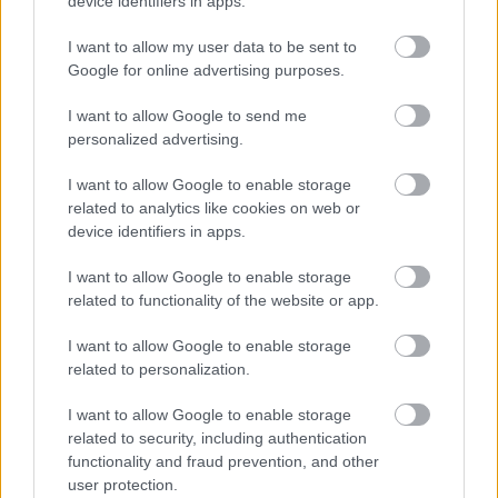
device identifiers in apps.
I want to allow my user data to be sent to
Ami nem tetszett
Google for online advertising purposes.
I want to allow Google to send me
a rengeteg új rendszer elsőre sok lehet azoknak,
personalized advertising.
akik hosszabb kihagyás után térnek vissza
I want to allow Google to enable storage
related to analytics like cookies on web or
a War Plans csapatban nem működik olyan jól,
device identifiers in apps.
mint egyedül.
I want to allow Google to enable storage
related to functionality of the website or app.
I want to allow Google to enable storage
related to personalization.
I want to allow Google to enable storage
related to security, including authentication
functionality and fraud prevention, and other
user protection.