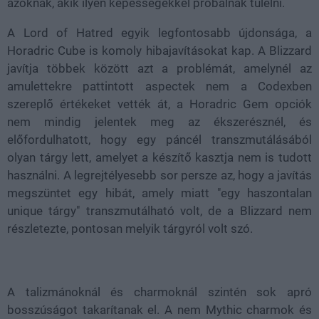
azoknak, akik ilyen képességekkel próbálnak túlélni.
A Lord of Hatred egyik legfontosabb újdonsága, a
Horadric Cube is komoly hibajavításokat kap. A Blizzard
javítja többek között azt a problémát, amelynél az
amulettekre pattintott aspectek nem a Codexben
szereplő értékeket vették át, a Horadric Gem opciók
nem mindig jelentek meg az ékszerésznél, és
előfordulhatott, hogy egy páncél transzmutálásából
olyan tárgy lett, amelyet a készítő kasztja nem is tudott
használni. A legrejtélyesebb sor persze az, hogy a javítás
megszüntet egy hibát, amely miatt "egy haszontalan
unique tárgy" transzmutálható volt, de a Blizzard nem
részletezte, pontosan melyik tárgyról volt szó.
A talizmánoknál és charmoknál szintén sok apró
bosszúságot takarítanak el. A nem Mythic charmok és