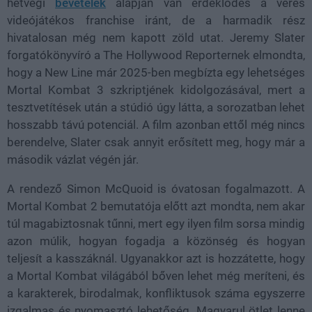
hétvégi
bevételek
alapján van érdeklődés a véres
videójátékos franchise iránt, de a harmadik rész
hivatalosan még nem kapott zöld utat. Jeremy Slater
forgatókönyvíró a The Hollywood Reporternek elmondta,
hogy a New Line már 2025-ben megbízta egy lehetséges
Mortal Kombat 3 szkriptjének kidolgozásával, mert a
tesztvetítések után a stúdió úgy látta, a sorozatban lehet
hosszabb távú potenciál. A film azonban ettől még nincs
berendelve, Slater csak annyit erősített meg, hogy már a
második vázlat végén jár.
A rendező Simon McQuoid is óvatosan fogalmazott. A
Mortal Kombat 2 bemutatója előtt azt mondta, nem akar
túl magabiztosnak tűnni, mert egy ilyen film sorsa mindig
azon múlik, hogyan fogadja a közönség és hogyan
teljesít a kasszáknál. Ugyanakkor azt is hozzátette, hogy
a Mortal Kombat világából bőven lehet még meríteni, és
a karakterek, birodalmak, konfliktusok száma egyszerre
izgalmas és nyomasztó lehetőség. Magyarul ötlet lenne