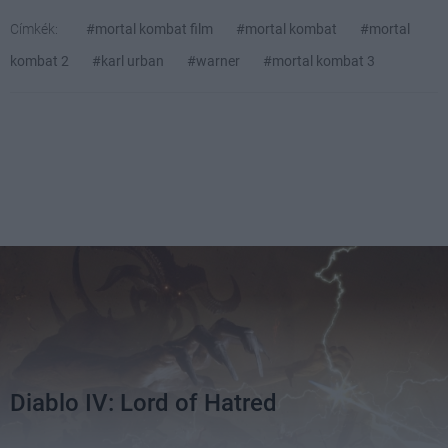
Címkék:
#mortal kombat film
#mortal kombat
#mortal
kombat 2
#karl urban
#warner
#mortal kombat 3
Diablo IV: Lord of Hatred