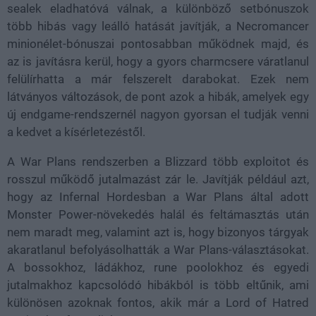
sealek eladhatóvá válnak, a különböző setbónuszok
több hibás vagy leálló hatását javítják, a Necromancer
minionélet-bónuszai pontosabban működnek majd, és
az is javításra kerül, hogy a gyors charmcsere váratlanul
felülírhatta a már felszerelt darabokat. Ezek nem
látványos változások, de pont azok a hibák, amelyek egy
új endgame-rendszernél nagyon gyorsan el tudják venni
a kedvet a kísérletezéstől.
A War Plans rendszerben a Blizzard több exploitot és
rosszul működő jutalmazást zár le. Javítják például azt,
hogy az Infernal Hordesban a War Plans által adott
Monster Power-növekedés halál és feltámasztás után
nem maradt meg, valamint azt is, hogy bizonyos tárgyak
akaratlanul befolyásolhatták a War Plans-választásokat.
A bossokhoz, ládákhoz, rune poolokhoz és egyedi
jutalmakhoz kapcsolódó hibákból is több eltűnik, ami
különösen azoknak fontos, akik már a Lord of Hatred