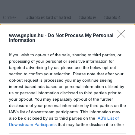
Címkék:
#diablo iv: lord of hatred
#diablo iv
#diablo 4
#acitvision blizzard
www.gsplus.hu -
Do Not Process My Personal
Information
Platformok:
PC
PlayStation 5
Xbox Series X
If you wish to opt-out of the sale, sharing to third parties, or
Diablo IV: Lord of Hatred
processing of your personal or sensitive information for
targeted advertising by us, please use the below opt-out
section to confirm your selection. Please note that after your
opt-out request is processed you may continue seeing
A Lord of Hatred nemcsak a Diablo IV legjobb
interest-based ads based on personal information utilized by
kiegészítője, hanem az a pont, ahol a játék végre
us or personal information disclosed to third parties prior to
teljes egésszé válik.
your opt-out. You may separately opt-out of the further
disclosure of your personal information by third parties on the
IAB’s list of downstream participants. This information may
also be disclosed by us to third parties on the
IAB’s List of
Downstream Participants
that may further disclose it to other
third parties.