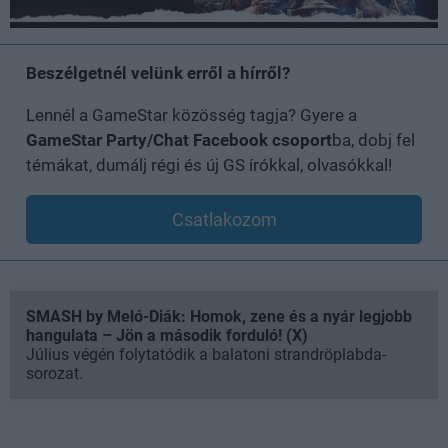
Beszélgetnél velünk erről a hírről?
Lennél a GameStar közösség tagja? Gyere a
GameStar Party/Chat Facebook csoport
ba, dobj fel
témákat, dumálj régi és új GS írókkal, olvasókkal!
Csatlakozom
Loaded
:
Unmute
21.65%
SMASH by Meló-Diák: Homok, zene és a nyár legjobb
hangulata – Jön a második forduló! (X)
Július végén folytatódik a balatoni strandröplabda-
sorozat.