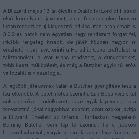
A Blizzard május 13-án élesíti a Diablo IV: Lord of Hatred
első komolyabb javítását, és a frissítés elég hosszú
listán rendezi az új kiegészítő indulás utáni problémáit. A
3.0.2-es patch nem egyetlen nagy rendszert forgat fel,
inkább rengeteg kisebb, de játék közben nagyon is
érezhető hibát javít: érinti a Horadric Cube craftolást, a
talizmánokat, a War Plans rendszert, a dungeonöket,
több kaszt működését, és még a Butcher egyik túl erős
változatát is visszafogja.
A legtöbb játékosnak talán a Butcher gyengítése lesz a
legfeltűnőbb. A patch notes szerint a Lair Boss-verzió túl
sok életerővel rendelkezett, és az egyik képessége is a
tervezettnél jóval nagyobbat sebzett, ezért ezeket javítja
a Blizzard. Emellett az Infernal Hordesban megjelenő
Burning Butcher sem lép le azonnal, ha a játékos
lopakodásba vált, vagyis a harc kevésbé lesz frusztráló