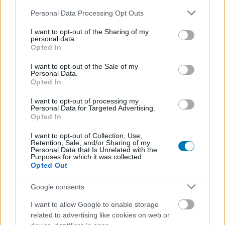
Please note that this website/app uses one or more Google
Personal Data Processing Opt Outs
services and may gather and store information including but
not limited to your visit or usage behaviour. You may click to
I want to opt-out of the Sharing of my
personal data.
grant or deny consent to Google and its third-party tags to
Opted In
Ami tetszett
use your data for below specified purposes in below Google
consent section.
I want to opt-out of the Sale of my
Personal Data.
Opted In
végre kerek egésszé formálja az alapjáték és a
Vessel of Hatred történetét
I want to opt-out of processing my
Personal Data for Targeted Advertising.
Opted In
a paladin visszatérése jól működik, a warlock
remek új kaszt
I want to opt-out of Collection, Use,
Retention, Sale, and/or Sharing of my
Personal Data that Is Unrelated with the
Purposes for which it was collected.
a Horadric Cube új értelmet ad a lootolásnak és
Opted Out
a craftingnak
Google consents
az endgame War Plans rendszere sokkal
I want to allow Google to enable storage
átláthatóbbá és gördülékenyebbé teszi a hosszú
related to advertising like cookies on web or
távú farmolást