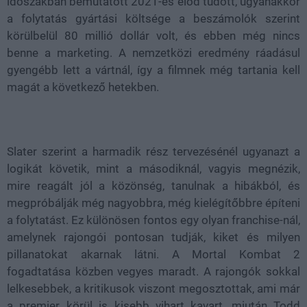
időszakban bemutatott 2021-es előd tudott, ugyanakkor
a folytatás gyártási költsége a beszámolók szerint
körülbelül 80 millió dollár volt, és ebben még nincs
benne a marketing. A nemzetközi eredmény ráadásul
gyengébb lett a vártnál, így a filmnek még tartania kell
magát a következő hetekben.
Slater szerint a harmadik rész tervezésénél ugyanazt a
logikát követik, mint a másodiknál, vagyis megnézik,
mire reagált jól a közönség, tanulnak a hibákból, és
megpróbálják még nagyobbra, még kielégítőbbre építeni
a folytatást. Ez különösen fontos egy olyan franchise-nál,
amelynek rajongói pontosan tudják, kiket és milyen
pillanatokat akarnak látni. A Mortal Kombat 2
fogadtatása közben vegyes maradt. A rajongók sokkal
lelkesebbek, a kritikusok viszont megosztottak, ami már
a premier körül is kisebb vihart kavart, miután Todd