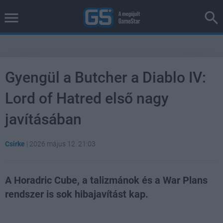
Gyengül a Butcher a Diablo IV:
Lord of Hatred első nagy
javításában
Csirke
|
2026 május 12. 21:03
A Horadric Cube, a talizmánok és a War Plans
rendszer is sok hibajavítást kap.
Loaded
:
Unmute
38.98%