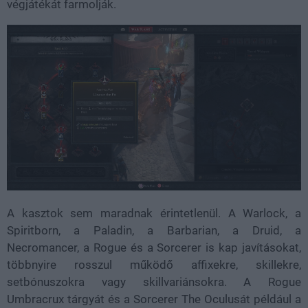
végjátékát farmolják.
A kasztok sem maradnak érintetlenül. A Warlock, a
Spiritborn, a Paladin, a Barbarian, a Druid, a
Necromancer, a Rogue és a Sorcerer is kap javításokat,
többnyire rosszul működő affixekre, skillekre,
setbónuszokra vagy skillvariánsokra. A Rogue
Umbracrux tárgyát és a Sorcerer The Oculusát például a