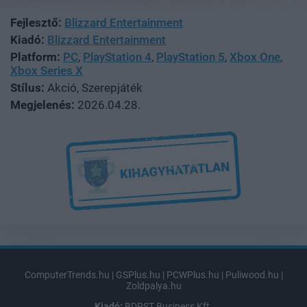
Fejlesztő:
Blizzard Entertainment
Kiadó:
Blizzard Entertainment
Platform:
PC
,
PlayStation 4
,
PlayStation 5
,
Xbox One
,
Xbox Series X
Stílus:
Akció, Szerepjáték
Megjelenés:
2026.04.28.
ComputerTrends.hu
|
GSPlus.hu
|
PCWPlus.hu
|
Puliwood.hu
|
Zoldpalya.hu
Kiadó:
BDPST Business Kft.