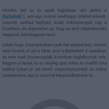
Hirtelen lett az év egyik legjobban várt játéka a
Battlefield 1
, ami egy csomó rendhagyó ötlettel érkezik.
Lesznek például hajtható lovak, kulcsszerepet kap a
közelharc, és alapvetően az, hogy az első világháborúba
megyünk, különlegessé teszi.
Lehet, hogy a kampányban csak hat epizód lesz, viszont
nem követik el azt a hibát, amit a Battlefield 4 esetében,
és nem csak összecsapják, komolyan foglalkoznak vele.
Nagyon jó lenne, ha ez tényleg igaz volna, és mielőtt lóra
szállva (olyan jó ezt leírni) megrohamoznánk az online
csatatereket, egy jó sztorival hangolódhatnánk rá.