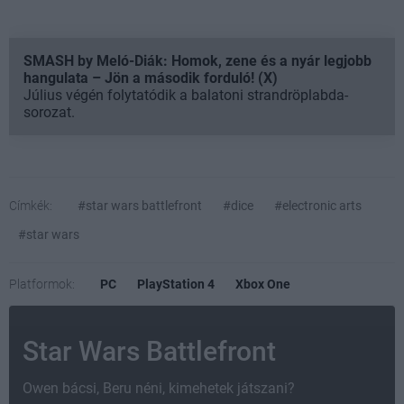
SMASH by Meló-Diák: Homok, zene és a nyár legjobb
hangulata – Jön a második forduló! (X)
Július végén folytatódik a balatoni strandröplabda-
sorozat.
Címkék:
#star wars battlefront
#dice
#electronic arts
#star wars
Platformok:
PC
PlayStation 4
Xbox One
Star Wars Battlefront
Owen bácsi, Beru néni, kimehetek játszani?