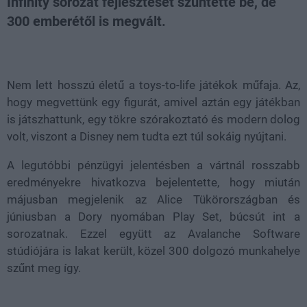
Infinity sorozat fejlesztését szüntette be, de
300 emberétől is megvált.
Loaded
:
Unmute
54.24%
Nem lett hosszú életű a toys-to-life játékok műfaja. Az,
hogy megvettünk egy figurát, amivel aztán egy játékban
is játszhattunk, egy tökre szórakoztató és modern dolog
volt, viszont a Disney nem tudta ezt túl sokáig nyújtani.
A legutóbbi pénzügyi jelentésben a vártnál rosszabb
eredményekre hivatkozva bejelentette, hogy miután
májusban megjelenik az Alice Tükörországban és
júniusban a Dory nyomában Play Set, búcsút int a
sorozatnak. Ezzel együtt az Avalanche Software
stúdiójára is lakat került, közel 300 dolgozó munkahelye
szűnt meg így.