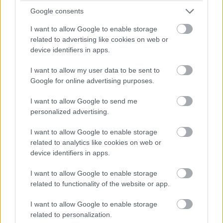
Titanfall 2 - biztos, hogy ősszel
Google consents
jön
I want to allow Google to enable storage
related to advertising like cookies on web or
device identifiers in apps.
PacaGS
|
2016 május 11. 07:33
I want to allow my user data to be sent to
Google for online advertising purposes.
Tovább szűkült a Titanfall 2 várható
I want to allow Google to send me
megjelenésének időszaka.
personalized advertising.
Loaded
:
Unmute
21.86%
I want to allow Google to enable storage
related to analytics like cookies on web or
Az első Titanfall nem tudott hosszútávon népszerű
device identifiers in apps.
maradni, de ez nem is baj. Az Electronic Arts látta, hogy
I want to allow Google to enable storage
van érdeklődés a téma és a játék világa iránt, a Respawn
related to functionality of the website or app.
Entertainment pedig szinte azonnal elkezdett dolgozni a
folytatáson, ami PC mellett PlayStation 4-re és Xbox
I want to allow Google to enable storage
One-ra is megjelenik.
related to personalization.