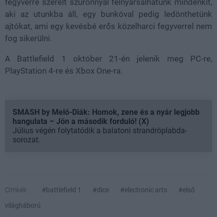
fegyverre szerelt szuronnyal felnyársalhatunk mindenkit,
aki az utunkba áll, egy bunkóval pedig ledönthetünk
ajtókat, ami egy kevésbé erős közelharci fegyverrel nem
fog sikerülni.
A Battlefield 1 október 21-én jelenik meg PC-re,
PlayStation 4-re és Xbox One-ra.
SMASH by Meló-Diák: Homok, zene és a nyár legjobb
hangulata – Jön a második forduló! (X)
Július végén folytatódik a balatoni strandröplabda-
sorozat.
Címkék:
#battlefield 1
#dice
#electronic arts
#első
világháború