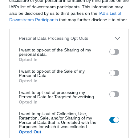
disclosure of your personal information by third parties on the
IAB’s list of downstream participants. This information may
izgalmas WW I hadjáratok
also be disclosed by us to third parties on the
IAB’s List of
Downstream Participants
that may further disclose it to other
pazar 64 fős multiplayer
third parties.
Please note that this website/app uses one or more Google
Personal Data Processing Opt Outs
AMI NEM TETSZETT
services and may gather and store information including but
not limited to your visit or usage behaviour. You may click to
I want to opt-out of the Sharing of my
personal data.
már most csalók rontják a játékélményt
grant or deny consent to Google and its third-party tags to
Opted In
use your data for below specified purposes in below Google
lassú töltési idő
consent section.
I want to opt-out of the Sale of my
Personal Data.
Opted In
I want to opt-out of processing my
Personal Data for Targeted Advertising.
Opted In
I want to opt-out of Collection, Use,
Retention, Sale, and/or Sharing of my
Personal Data that Is Unrelated with the
Purposes for which it was collected.
Opted Out