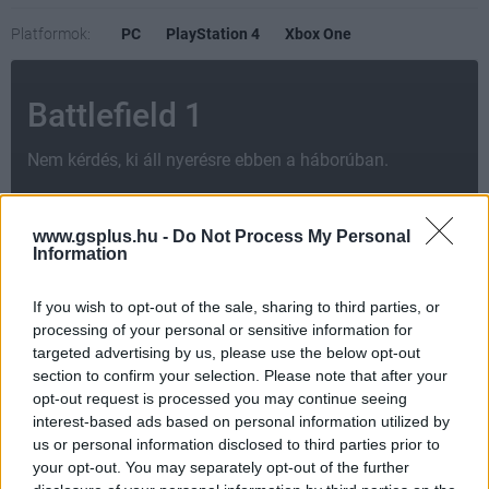
Platformok:
PC
PlayStation 4
Xbox One
Battlefield 1
Nem kérdés, ki áll nyerésre ebben a háborúban.
www.gsplus.hu -
Do Not Process My Personal
Information
If you wish to opt-out of the sale, sharing to third parties, or
processing of your personal or sensitive information for
targeted advertising by us, please use the below opt-out
section to confirm your selection. Please note that after your
opt-out request is processed you may continue seeing
interest-based ads based on personal information utilized by
AMI TETSZETT
us or personal information disclosed to third parties prior to
your opt-out. You may separately opt-out of the further
elképesztő látványvilág