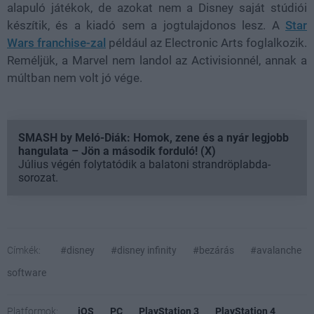
alapuló játékok, de azokat nem a Disney saját stúdiói
készítik, és a kiadó sem a jogtulajdonos lesz. A
Star
Wars franchise-zal
például az Electronic Arts foglalkozik.
Reméljük, a Marvel nem landol az Activisionnél, annak a
múltban nem volt jó vége.
SMASH by Meló-Diák: Homok, zene és a nyár legjobb
hangulata – Jön a második forduló! (X)
Július végén folytatódik a balatoni strandröplabda-
sorozat.
Címkék:
#disney
#disney infinity
#bezárás
#avalanche
software
Platformok:
iOS
PC
PlayStation 3
PlayStation 4