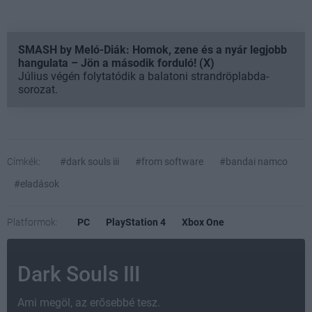
SMASH by Meló-Diák: Homok, zene és a nyár legjobb
hangulata – Jön a második forduló! (X)
Július végén folytatódik a balatoni strandröplabda-
sorozat.
Címkék:
#dark souls iii
#from software
#bandai namco
#eladások
Platformok:
PC
PlayStation 4
Xbox One
Dark Souls III
Ami megöl, az erősebbé tesz.