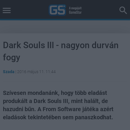
Dark Souls III - nagyon durván
fogy
Szada
|
2016 május 11. 11:44
Szívesen mondanánk, hogy több eladást
produkált a Dark Souls III, mint halált, de
hazudni bűn. A From Software játéka azért
eladások tekintetében sem panaszkodhat.
Loaded
:
Unmute