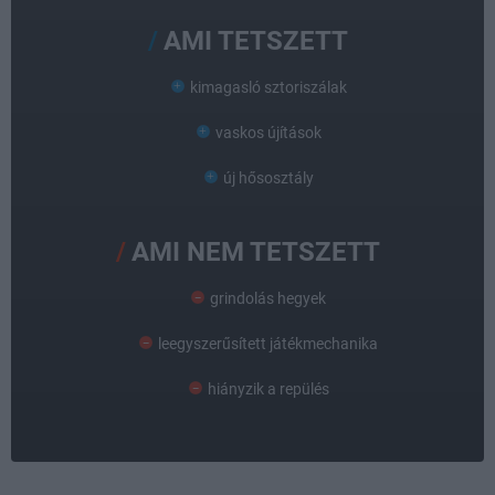
AMI TETSZETT
kimagasló sztoriszálak
vaskos újítások
új hősosztály
AMI NEM TETSZETT
grindolás hegyek
leegyszerűsített játékmechanika
hiányzik a repülés