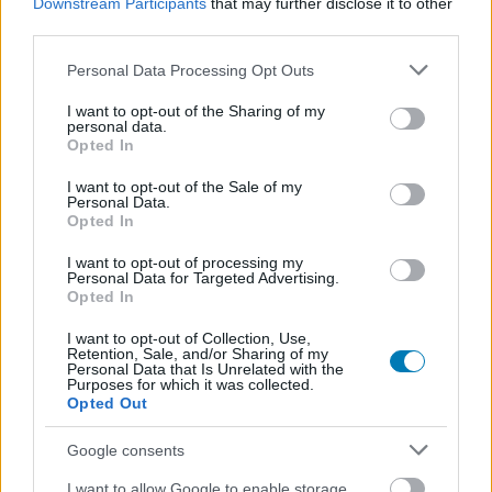
Downstream Participants
that may further disclose it to other
third parties.
Please note that this website/app uses one or more Google
Personal Data Processing Opt Outs
services and may gather and store information including but
not limited to your visit or usage behaviour. You may click to
I want to opt-out of the Sharing of my
personal data.
grant or deny consent to Google and its third-party tags to
Opted In
use your data for below specified purposes in below Google
consent section.
I want to opt-out of the Sale of my
Personal Data.
Opted In
I want to opt-out of processing my
Minecraft (2011) - A Creeper véletlen
Personal Data for Targeted Advertising.
Opted In
születése
I want to opt-out of Collection, Use,
Retention, Sale, and/or Sharing of my
Sokan nem tudják, hogy a Minecraft egyik legismertebb
Personal Data that Is Unrelated with the
kabalafigurája, a csendben hátunk mögénk osonó és
Purposes for which it was collected.
Opted Out
felrobbanó Creeper, egy puszta kódolási hibának
köszönheti létezését. A játék atyja,
Markus "Notch"
Google consents
Persson
eredetileg egy disznó modelljét próbálta
I want to allow Google to enable storage