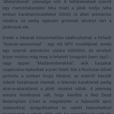
"állatemberek" jelensége volt. A feltételezések szerint
egy memóriakezelési hiba miatt a játék kódja néha
emberi karaktermodelleket töltött rá állati animációs
vázakra, ez pedig egészen groteszk látványt tárt a
játékosok elé.
Ennek a hibának köszönhetően találkozhattak a hírhedt
"Szamár-asszonnyal" - egy női NPC modelljével, amely
egy szamár animációs vázára töltődött, és amelyet
bizarr módon még meg is lehetett lovagolni (nem úgy!) -,
vagy éppen "Madáremberekkel", akik karjaikat
csapkodva repkedtek a préri felett. Bár a Rockstar idővel
javította a szóban forgó hibákat, az ezekről készült
videók hatalmasat mentek, a felemás karakterek pedig
akarva-akaratlanul a játék részévé váltak. A jelenség
annyira ikonikussá vált, hogy később a Red Dead
Redemption 2-ben is megidézték: a fejlesztők apró
utalásokkal, újságcikkekkel és rejtett helyszínekkel
tisztelegtek a glitch előtt, sőt, ha szemfülesek voltunk,