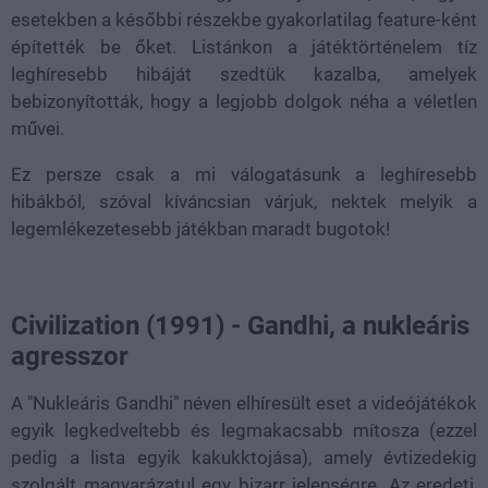
esetekben a későbbi részekbe gyakorlatilag feature-ként
építették be őket. Listánkon a játéktörténelem tíz
leghíresebb hibáját szedtük kazalba, amelyek
bebizonyították, hogy a legjobb dolgok néha a véletlen
művei.
Ez persze csak a mi válogatásunk a leghíresebb
hibákból, szóval kíváncsian várjuk, nektek melyik a
legemlékezetesebb játékban maradt bugotok!
Civilization (1991) - Gandhi, a nukleáris
agresszor
A "Nukleáris Gandhi" néven elhíresült eset a videójátékok
egyik legkedveltebb és legmakacsabb mítosza (ezzel
pedig a lista egyik kakukktojása), amely évtizedekig
szolgált magyarázatul egy bizarr jelenségre. Az eredeti,