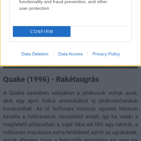
functionality and fraud prevention, and other
user protection.
CONFIRM
Data Deletion
Data Access
Privacy Policy
Quake (1996) - Rakétaugrás
A Quake esetében valójában a játékosok voltak azok,
akik egy apró fizikai anomáliából új játékmechanikát
kovácsoltak. Az id Software motorja ugyanis hibásan
kezelte a robbanások visszalökő erejét, így ha valaki a
megfelelő pillanatban a saját lába elé lőtt egy rakétát, a
robbanás impulzusa extra lendületet adott az ugrásának,
annak ellenére, hogy a fejlesztők eredetileg ezt nem így