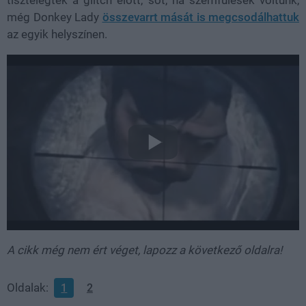
még Donkey Lady
összevarrt mását is megcsodálhattuk
az egyik helyszínen.
A cikk még nem ért véget, lapozz a következő oldalra!
Oldalak:
1
2