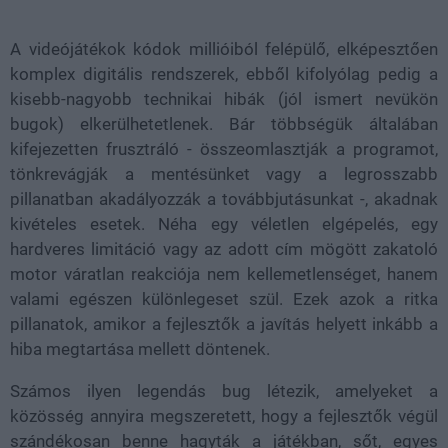
37.41%
A videójátékok kódok millióiból felépülő, elképesztően
komplex digitális rendszerek, ebből kifolyólag pedig a
kisebb-nagyobb technikai hibák (jól ismert nevükön
bugok) elkerülhetetlenek. Bár többségük általában
kifejezetten frusztráló - összeomlasztják a programot,
tönkrevágják a mentésünket vagy a legrosszabb
pillanatban akadályozzák a továbbjutásunkat -, akadnak
kivételes esetek. Néha egy véletlen elgépelés, egy
hardveres limitáció vagy az adott cím mögött zakatoló
motor váratlan reakciója nem kellemetlenséget, hanem
valami egészen különlegeset szül. Ezek azok a ritka
pillanatok, amikor a fejlesztők a javítás helyett inkább a
hiba megtartása mellett döntenek.
Számos ilyen legendás bug létezik, amelyeket a
közösség annyira megszeretett, hogy a fejlesztők végül
szándékosan benne hagyták a játékban, sőt, egyes