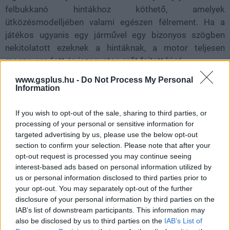
felbukkanó hintákhoz köthető, amelyek
ütközésmodelljében valami egészen félrement. Ha a
játékos ugyanis egy járművel egy bizonyos szögben
nekitolatott ezeknek a hintáknak, a motor teljesen
megzavarodott és iszonyatos erőt fejtett ki rá.
www.gsplus.hu -
Do Not Process My Personal
A jelenség "halálhinta" vagy "katapult-hinta" néven híresült
Information
el, ugyanis a járműveket másodpercek alatt lőtte a
térkép másik felére - szűnni nem akaró pörgés és irreális
If you wish to opt-out of the sale, sharing to third parties, or
rongálódás kíséretében. A bugnak sem funkciója, sem
processing of your personal or sensitive information for
célja nem volt, de annyira látványos kilövéseket
targeted advertising by us, please use the below opt-out
section to confirm your selection. Please note that after your
produkált, hogy a játékosok órákat töltöttek buszok,
opt-out request is processed you may continue seeing
sportkocsik és motorok égbe repítésével. A Rockstar -
interest-based ads based on personal information utilized by
ráerősítve a bug mémesedésére - soha nem javította ki
us or personal information disclosed to third parties prior to
teljesen, így az évek során a GTA IV ikonikus hibájává
your opt-out. You may separately opt-out of the further
vált.
disclosure of your personal information by third parties on the
IAB’s list of downstream participants. This information may
also be disclosed by us to third parties on the
IAB’s List of