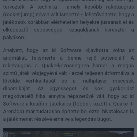
tervezték. A technika - amely később rakétaugrás
(rocket jump) néven vált ismertté -, lehetővé tette, hogy a
játékosok korábban elérhetetlen helyekre jussanak el és
elképesztő sebességgel száguldjanak keresztül a
pályákon.
Ahelyett, hogy az id Software kijavította volna az
anomáliát, felismerte a benne rejlő potenciált. A
rakétaugrás a Quake-közösségben hamar a magas
szintű játék védjegyévé vált - ezzel teljesen átformálva a
lövölde vertikalitását és a multiplayer meccsek
dinamikáját. Az ügyességet és sok gyakorlást
megkövetelő hiba annyira népszerűvé vált, hogy az id
Software a későbbi játékaiba (többek között a Quake III
Arenába) már tudatosan építette be, ezzel hivatalosan is
a játékmenet részévé emelve a legendás bugot.