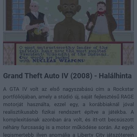
Grand Theft Auto IV (2008) - Halálhinta
A GTA IV volt az első nagyszabású cím a Rockstar
portfóliójában, amely a stúdió új, saját fejlesztésű RAGE
motorját használta, ezzel egy, a korábbiaknál jóval
realisztikusabb fizikai rendszert építve a játékba. A
komplexitásnak azonban ára volt, és itt-ott becsúszott
néhány furcsaság is a motor működése során. Az egyik
legismertebb ilyen anomália a Liberty City játszóterein