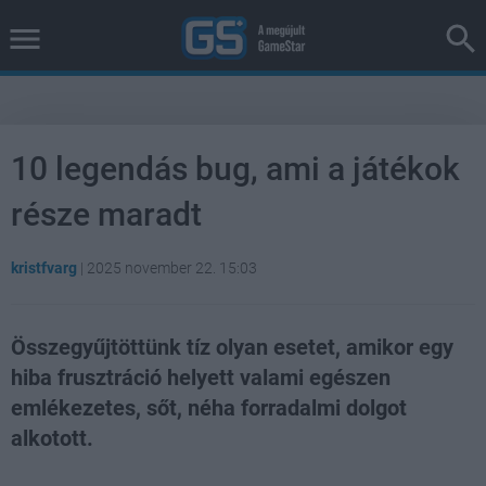
10 legendás bug, ami a játékok
része maradt
kristfvarg
|
2025 november 22. 15:03
Összegyűjtöttünk tíz olyan esetet, amikor egy
hiba frusztráció helyett valami egészen
emlékezetes, sőt, néha forradalmi dolgot
alkotott.
Loaded
:
Unmute