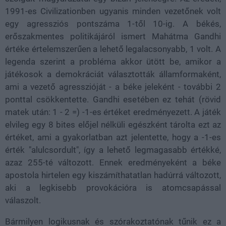
1991-es Civilizationben ugyanis minden vezetőnek volt
egy agressziós pontszáma 1-től 10-ig. A békés,
erőszakmentes politikájáról ismert Mahátma Gandhi
értéke értelemszerűen a lehető legalacsonyabb, 1 volt. A
legenda szerint a probléma akkor ütött be, amikor a
játékosok a demokráciát választották államformaként,
ami a vezető agresszióját - a béke jeleként - további 2
ponttal csökkentette. Gandhi esetében ez tehát (rövid
matek után: 1 - 2 =) -1-es értéket eredményezett. A játék
elvileg egy 8 bites előjel nélküli egészként tárolta ezt az
értéket, ami a gyakorlatban azt jelentette, hogy a -1-es
érték "alulcsordult", így a lehető legmagasabb értékké,
azaz 255-té változott. Ennek eredményeként a béke
apostola hirtelen egy kiszámíthatatlan hadúrrá változott,
aki a legkisebb provokációra is atomcsapással
válaszolt.
Bármilyen logikusnak és szórakoztatónak tűnik ez a