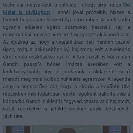
technikai magyarázat, a valóság - ahogy arra maga
Sid
Meier is rávilágított
- ennél jóval prózaibb, hiszen a
hírhedt bug sosem létezett ilyen formában. A játék kódja
ugyanis előjeles egész számokat használt, így a
matematikai művelet nem eredményezett alulcsordulást.
Az igazság az, hogy a végjátékban már minden vezető
(igen, még a békésebbek is) hajlamos volt a nukleáris
elrettentés eszközéhez nyúlni. A kontraszt nyilvánvalóan
Gandhi passzív, békés imázsa esetében volt a
leglátványosabb, így a játékosok emlékezetében ő
maradt meg mint különc nukleáris agresszor. A legenda
annyira népszerűvé vált, hogy a Firaxis a későbbi Civ-
részekben már tudatosan, easter eggként pakolta bele a
kódsorba Gandhi nukleáris fegyverkezésre való hajlamát,
ezzel ráerősítve a játéktörténelem egyik közkedvelt
tévhitére.