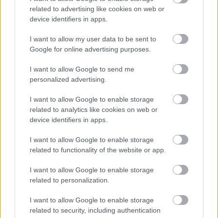
megalkotni a Minecraft fejlesztésének korai
related to advertising like cookies on web or
szakaszában, a kódban azonban véletlenül felcserélte a
device identifiers in apps.
modell orientációját, azaz a magasság és hossz
értékeket. A végeredmény ebből kifolyólag nem egy
I want to allow my user data to be sent to
négylábú állat lett, hanem egy furcsa, függőleges,
Google for online advertising purposes.
emberhez hasonló, ám bizarr teremtmény.
I want to allow Google to send me
personalized advertising.
Ahelyett, hogy a félresikerült modellt törölte volna, Notch
látott benne fantáziát. Megtartotta az alakzatot, zöld
I want to allow Google to enable storage
textúrát húzott rá (ehhez állítólag a játék leveleinek
related to analytics like cookies on web or
kódját használta), megfosztotta a malac hangoktól,
device identifiers in apps.
majd felvértezte a hírhedt vészjósló sziszegéssel és
I want to allow Google to enable storage
önmegsemmisítő mechanikával. Lényegében ebből az
related to functionality of the website or app.
apró programozói tévedésből fogant a Minecraft
legikonikusabb ellenfele, amely az évek során a
I want to allow Google to enable storage
popkultúra egyik megkerülhetetlen alakjává nőtte ki
related to personalization.
magát.
I want to allow Google to enable storage
related to security, including authentication