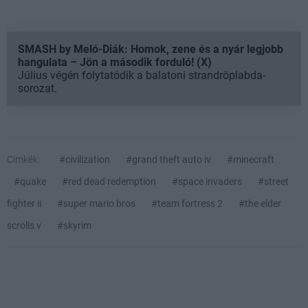
SMASH by Meló-Diák: Homok, zene és a nyár legjobb
hangulata – Jön a második forduló! (X)
Július végén folytatódik a balatoni strandröplabda-
sorozat.
Címkék:
#civilization
#grand theft auto iv
#minecraft
#quake
#red dead redemption
#space invaders
#street
fighter ii
#super mario bros
#team fortress 2
#the elder
scrolls v
#skyrim