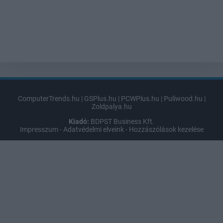
ComputerTrends.hu
|
GSPlus.hu
|
PCWPlus.hu
|
Puliwood.hu
|
Zoldpalya.hu
Kiadó:
BDPST Business Kft.
Impresszum
-
Adatvédelmi elveink
-
Hozzászólások kezelése