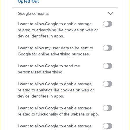
Opted Out
Google consents
Olyan mértéket öltött a jelenség, hogy már
I want to allow Google to enable storage
naponta leltározzák az eszközöket.
related to advertising like cookies on web or
device identifiers in apps.
Loaded
:
Unmute
21.02%
I want to allow my user data to be sent to
Google for online advertising purposes.
A készülő
Harry Potter sorozat
forgatásán egyre több
kellék tűnik el, ezért az HBO szigorú intézkedéseket
I want to allow Google to send me
vezetett be a stúdióban. A produkcióhoz tartozó
personalized advertising.
seprűket, varázspálcákat, varázskönyveket és
I want to allow Google to enable storage
dísztököket immár mikrochipekkel látják el, hogy
related to analytics like cookies on web or
pontosan nyomon követhessék azok mozgását. A
device identifiers in apps.
forgatási helyszíneken kifüggesztett figyelmeztetések
szerint minden kelléket naponta ellenőriznek, és csak a
I want to allow Google to enable storage
kellékes részleg engedélyével lehet azokat elszállítani a
related to functionality of the website or app.
kijelölt területről.
I want to allow Google to enable storage