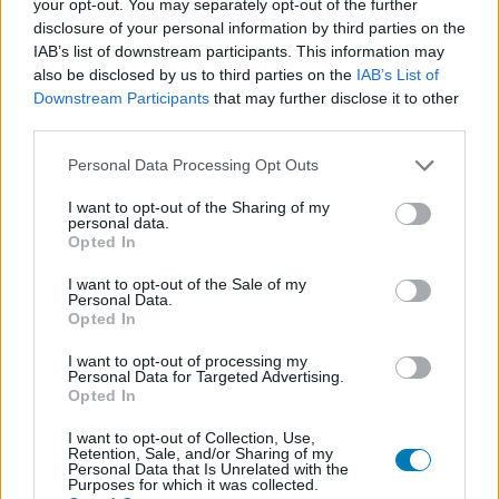
#kánon
#gstv
your opt-out. You may separately opt-out of the further
disclosure of your personal information by third parties on the
IAB’s list of downstream participants. This information may
also be disclosed by us to third parties on the
IAB’s List of
Downstream Participants
that may further disclose it to other
third parties.
Please note that this website/app uses one or more Google
Personal Data Processing Opt Outs
services and may gather and store information including but
not limited to your visit or usage behaviour. You may click to
I want to opt-out of the Sharing of my
personal data.
grant or deny consent to Google and its third-party tags to
Hozzászólások
Opted In
use your data for below specified purposes in below Google
consent section.
I want to opt-out of the Sale of my
Personal Data.
Opted In
Be kellett chipezni a Harry
I want to opt-out of processing my
Personal Data for Targeted Advertising.
Potter sorozat kellékeit, mert
Opted In
ellopkodták a stábtagok
I want to opt-out of Collection, Use,
Retention, Sale, and/or Sharing of my
Personal Data that Is Unrelated with the
Purposes for which it was collected.
Rixon
|
2026 május 9. 21:32