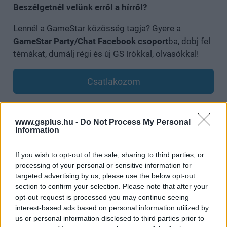
Beszélgetnél velünk erről a hírről?
Lennél a GameStar közösség tagja? Gyere a
GameStar Party/Chat Facebook csoport
ba, dobj fel
témákat, dumálj régi és új GS írókkal, olvasókkal!
Csatlakozom
www.gsplus.hu -
Do Not Process My Personal
Information
SMASH by Meló-Diák: Homok, zene és a nyár legjobb
hangulata – Jön a második forduló! (X)
Július végén folytatódik a balatoni strandröplabda-
If you wish to opt-out of the sale, sharing to third parties, or
sorozat.
processing of your personal or sensitive information for
targeted advertising by us, please use the below opt-out
section to confirm your selection. Please note that after your
opt-out request is processed you may continue seeing
interest-based ads based on personal information utilized by
Címkék:
#star wars
#old republic
#régi köztársaság kora
us or personal information disclosed to third parties prior to