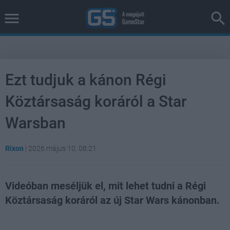
Ezt tudjuk a kánon Régi
Köztársaság koráról a Star
Warsban
Rixon
|
2026 május 10. 08:21
Videóban meséljük el, mit lehet tudni a Régi
Köztársaság koráról az új Star Wars kánonban.
Loaded
:
Unmute
37.42%