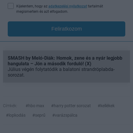
Kijelentem, hogy az
adatkezelési nyilatkozat
tartalmát
megismertem és azt elfogadom.
Feliratkozom
SMASH by Meló-Diák: Homok, zene és a nyár legjobb
hangulata – Jön a második forduló! (X)
Július végén folytatódik a balatoni strandröplabda-
sorozat.
Címkék:
#hbo max
#harry potter sorozat
#kellékek
#lopkodás
#seprű
#varázspálca