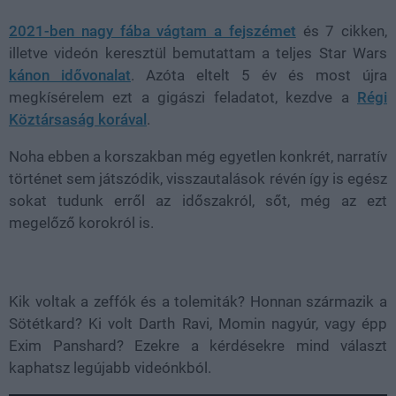
2021-ben nagy fába vágtam a fejszémet
és 7 cikken,
illetve videón keresztül bemutattam a teljes Star Wars
kánon idővonalat
. Azóta eltelt 5 év és most újra
megkísérelem ezt a gigászi feladatot, kezdve a
Régi
Köztársaság korával
.
Noha ebben a korszakban még egyetlen konkrét, narratív
történet sem játszódik, visszautalások révén így is egész
sokat tudunk erről az időszakról, sőt, még az ezt
megelőző korokról is.
Kik voltak a zeffók és a tolemiták? Honnan származik a
Sötétkard? Ki volt Darth Ravi, Momin nagyúr, vagy épp
Exim Panshard? Ezekre a kérdésekre mind választ
kaphatsz legújabb videónkból.