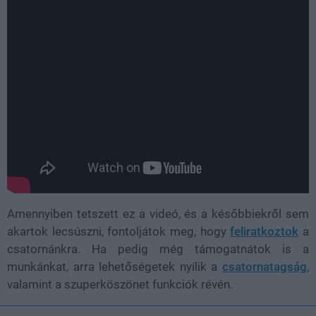
Amennyiben tetszett ez a videó, és a későbbiekről sem
akartok lecsúszni, fontoljátok meg, hogy
feliratkoztok
a
csatornánkra. Ha pedig még támogatnátok is a
munkánkat, arra lehetőségetek nyílik a
csatornatagság
,
valamint a szuperköszönet funkciók révén.