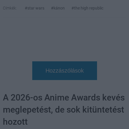
Címkék:
#star wars
#kánon
#the high republic
Hozzászólások
A 2026-os Anime Awards kevés
meglepetést, de sok kitüntetést
hozott