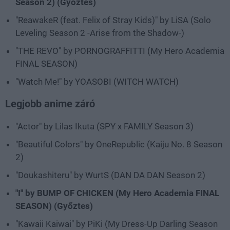
Season 2) (Győztes)
"ReawakeR (feat. Felix of Stray Kids)" by LiSA (Solo
Leveling Season 2 -Arise from the Shadow-)
"THE REVO" by PORNOGRAFFITTI (My Hero Academia
FINAL SEASON)
"Watch Me!" by YOASOBI (WITCH WATCH)
Legjobb anime záró
"Actor" by Lilas Ikuta (SPY x FAMILY Season 3)
"Beautiful Colors" by OneRepublic (Kaiju No. 8 Season
2)
"Doukashiteru" by WurtS (DAN DA DAN Season 2)
"I" by BUMP OF CHICKEN (My Hero Academia FINAL
SEASON) (Győztes)
"Kawaii Kaiwai" by PiKi (My Dress-Up Darling Season