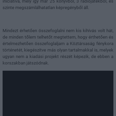
iniciatíva, mely így már 25 könyvből, 3 rádiójátékból, és
szinte megszámlálhatatlan képregényből áll.
Mindezt érhetően összefoglalni nem kis kihívás volt hát,
de minden tőlem telhetőt megtettem, hogy érthetően és
értelmezhetően összefoglaljam a Köztársaság fénykora
történetét, kiegészítve más olyan tartalmakkal is, melyek
ugyan nem a kiadási projekt részét képezik, de ebben a
korszakban játszódnak.