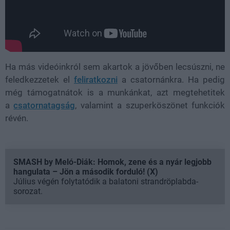
Ha más videóinkról sem akartok a jövőben lecsúszni, ne
feledkezzetek el
feliratkozni
a csatornánkra. Ha pedig
még támogatnátok is a munkánkat, azt megtehetitek
a
csatornatagság
, valamint a szuperköszönet funkciók
révén.
SMASH by Meló-Diák: Homok, zene és a nyár legjobb
hangulata – Jön a második forduló! (X)
Július végén folytatódik a balatoni strandröplabda-
sorozat.