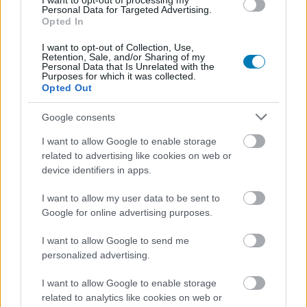
I want to opt-out of processing my
Personal Data for Targeted Advertising.
Kowloon Generic Romance
Opted In
The Summer Hikaru Died
I want to opt-out of Collection, Use,
Retention, Sale, and/or Sharing of my
Personal Data that Is Unrelated with the
Legjobb romantikus anime
Purposes for which it was collected.
Opted Out
Blue Box
Google consents
DAN DA DAN Season 2
I want to allow Google to enable storage
The Fragrant Flower Blooms With Dignity (Győztes)
related to advertising like cookies on web or
device identifiers in apps.
Honey Lemon Soda
I want to allow my user data to be sent to
My Dress-Up Darling Season 2
Google for online advertising purposes.
Ranma1/2 Season2
I want to allow Google to send me
Legjobb komédia
personalized advertising.
CITY THE ANIMATION
I want to allow Google to enable storage
related to analytics like cookies on web or