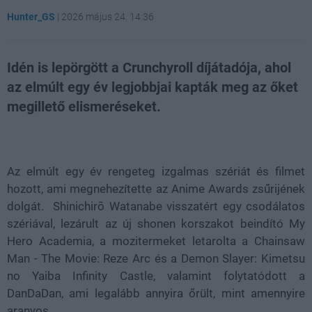
Hunter_GS
|
2026 május 24. 14:36
Idén is lepörgött a Crunchyroll díjátadója, ahol
az elmúlt egy év legjobbjai kapták meg az őket
megillető elismeréseket.
Loaded
:
Unmute
21.86%
Az elmúlt egy év rengeteg izgalmas szériát és filmet
hozott, ami megnehezítette az Anime Awards zsűrijének
dolgát. Shinichirō Watanabe visszatért egy csodálatos
szériával, lezárult az új shonen korszakot beindító My
Hero Academia, a mozitermeket letarolta a Chainsaw
Man - The Movie: Reze Arc és a Demon Slayer: Kimetsu
no Yaiba Infinity Castle, valamint folytatódott a
DanDaDan, ami legalább annyira őrült, mint amennyire
aranyos.