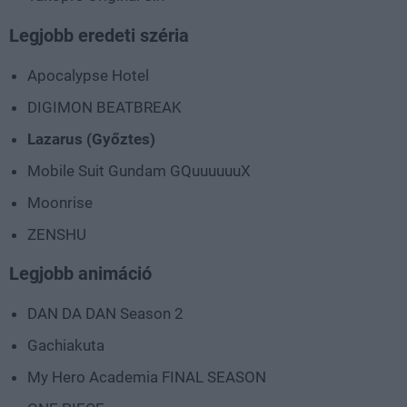
Legjobb eredeti széria
Apocalypse Hotel
DIGIMON BEATBREAK
Lazarus (Győztes)
Mobile Suit Gundam GQuuuuuuX
Moonrise
ZENSHU
Legjobb animáció
DAN DA DAN Season 2
Gachiakuta
My Hero Academia FINAL SEASON