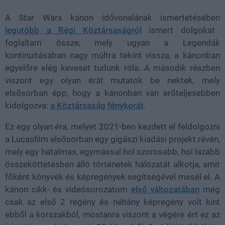
A Star Wars kánon idővonalának ismertetésében
legutóbb a Régi Köztársaságról
ismert dolgokat
foglaltam össze, mely ugyan a Legendák
kontinuitásában nagy múltra tekint vissza, a kánonban
egyelőre elég keveset tudunk róla. A második részben
viszont egy olyan érát mutatok be nektek, mely
elsősorban épp, hogy a kánonban van erőteljesebben
kidolgozva:
a Köztársaság fénykorát
.
Ez egy olyan éra, melyet 2021-ben kezdett el feldolgozni
a Lucasfilm elsősorban egy gigászi kiadási projekt révén,
mely egy hatalmas, egymással hol szorosabb, hol lazább
összeköttetésben álló történetek hálózatát alkotja, amit
főként könyvek és képregények segítségével mesél el. A
kánon cikk- és videósorozatom
első változatában
még
csak az első 2 regény és néhány képregény volt kint
ebből a korszakból, mostanra viszont a végére ért ez az