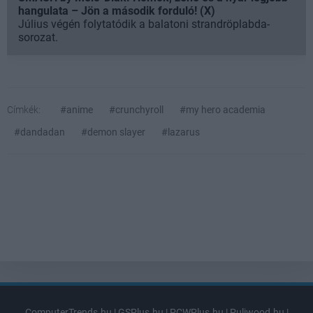
hangulata – Jön a második forduló! (X)
Július végén folytatódik a balatoni strandröplabda-
sorozat.
Címkék:
#anime
#crunchyroll
#my hero academia
#dandadan
#demon slayer
#lazarus
ComputerTrends.hu
|
GSPlus.hu
|
PCWPlus.hu
|
Puliwood.hu
|