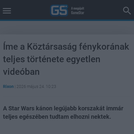
Íme a Köztársaság fénykorának
teljes története egyetlen
videóban
Rixon
|
2026 május 24. 10:23
A Star Wars kánon legújabb korszakát immár
teljes egészében tudtam elhozni nektek.
Loaded
:
Unmute
38.41%