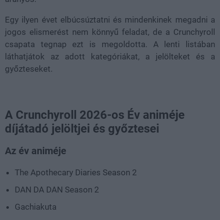
Egy ilyen évet elbúcsúztatni és mindenkinek megadni a
jogos elismerést nem könnyű feladat, de a Crunchyroll
csapata tegnap ezt is megoldotta. A lenti listában
láthatjátok az adott kategóriákat, a jelölteket és a
győzteseket.
A Crunchyroll 2026-os Év animéje
díjátadó jelöltjei és győztesei
Az év animéje
The Apothecary Diaries Season 2
DAN DA DAN Season 2
Gachiakuta