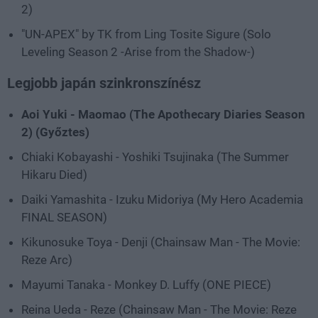
2)
"UN-APEX" by TK from Ling Tosite Sigure (Solo
Leveling Season 2 -Arise from the Shadow-)
Legjobb japán szinkronszínész
Aoi Yuki - Maomao (The Apothecary Diaries Season
2) (Győztes)
Chiaki Kobayashi - Yoshiki Tsujinaka (The Summer
Hikaru Died)
Daiki Yamashita - Izuku Midoriya (My Hero Academia
FINAL SEASON)
Kikunosuke Toya - Denji (Chainsaw Man - The Movie:
Reze Arc)
Mayumi Tanaka - Monkey D. Luffy (ONE PIECE)
Reina Ueda - Reze (Chainsaw Man - The Movie: Reze