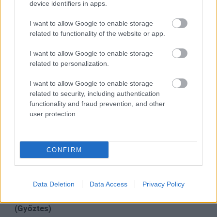
DAN DA DAN Season 2 (Győztes)
device identifiers in apps.
My Dress-Up Darling Season 2
I want to allow Google to enable storage
related to functionality of the website or app.
Ranma1/2 Season2
SPY x FAMILY Season 3
I want to allow Google to enable storage
related to personalization.
WITCH WATCH
I want to allow Google to enable storage
Legjobb akció anime
related to security, including authentication
functionality and fraud prevention, and other
DAN DA DAN Season 2
user protection.
Gachiakuta
Kaiju No. 8 Season 2
CONFIRM
My Hero Academia FINAL SEASON
ONE PIECE
Data Deletion
Data Access
Privacy Policy
Solo Leveling Season 2 -Arise from the Shadow-
(Győztes)