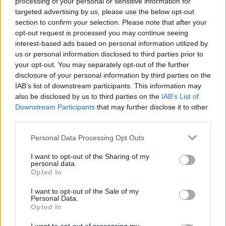
processing of your personal or sensitive information for
Apothecary Diaries Season 2) (Győztes)
targeted advertising by us, please use the below opt-out
section to confirm your selection. Please note that after your
Fuga Yamashiro and Abel Góngora (DAN DA DAN
opt-out request is processed you may continue seeing
Season 2)
interest-based ads based on personal information utilized by
us or personal information disclosed to third parties prior to
Fumihiko Suganuma (Gachiakuta)
your opt-out. You may separately opt-out of the further
disclosure of your personal information by third parties on the
Kenji Nagasaki, Naomi Nakayama (My Hero Academia
IAB’s list of downstream participants. This information may
FINAL SEASON)
also be disclosed by us to third parties on the
IAB’s List of
Downstream Participants
that may further disclose it to other
Ryohei Takeshita (The Summer Hikaru Died)
third parties.
Shinya Iino (Takopi's Original Sin)
Please note that this website/app uses one or more Google
Personal Data Processing Opt Outs
services and may gather and store information including but
Legjobb hátterek
not limited to your visit or usage behaviour. You may click to
I want to opt-out of the Sharing of my
personal data.
grant or deny consent to Google and its third-party tags to
The Apothecary Diaries Season 2
Opted In
use your data for below specified purposes in below Google
CITY THE ANIMATION
consent section.
I want to opt-out of the Sale of my
Personal Data.
DAN DA DAN Season 2
Opted In
Gachiakuta (Győztes)