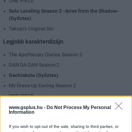
ONE PIECE
Solo Leveling Season 2 -Arise from the Shadow-
(Győztes)
Takopi's Original Sin
Legjobb karakterdizájn
The Apothecary Diaries Season 2
DAN DA DAN Season 2
Gachiakuta (Győztes)
My Dress-Up Darling Season 2
ONE PIECE
Takopi's Original Sin
www.gsplus.hu -
Do Not Process My Personal
Information
Legjobb rendező
If you wish to opt-out of the sale, sharing to third parties, or
Akinori Fudesaka, Norihiro Naganuma (The