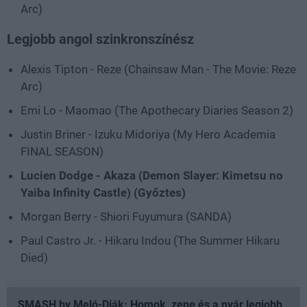
Arc)
Legjobb angol szinkronszínész
Alexis Tipton - Reze (Chainsaw Man - The Movie: Reze
Arc)
Emi Lo - Maomao (The Apothecary Diaries Season 2)
Justin Briner - Izuku Midoriya (My Hero Academia
FINAL SEASON)
Lucien Dodge - Akaza (Demon Slayer: Kimetsu no
Yaiba Infinity Castle) (Győztes)
Morgan Berry - Shiori Fuyumura (SANDA)
Paul Castro Jr. - Hikaru Indou (The Summer Hikaru
Died)
SMASH by Meló-Diák: Homok, zene és a nyár legjobb