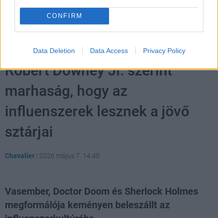
CONFIRM
Hozzászólások
Data Deletion
Data Access
Privacy Policy
Robert Downey Jr. szerint
marhaság, hogy az
influenszerek lesznek a jövő
sztárjai
Chavalier
|
2026 május 7. 14:40
Vasember, Doctor Doom és Sherlock Holmes
megformálója keményen beleszállt az