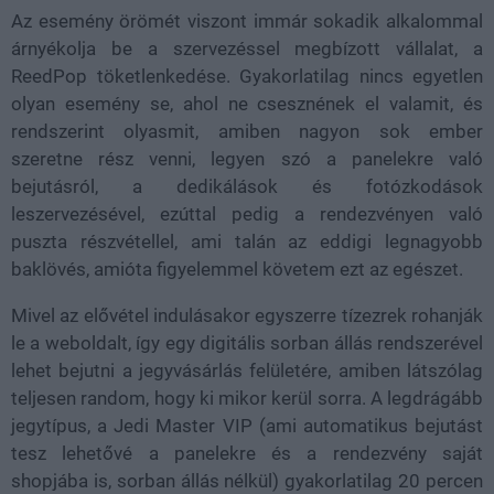
Az esemény örömét viszont immár sokadik alkalommal
árnyékolja be a szervezéssel megbízott vállalat, a
ReedPop töketlenkedése. Gyakorlatilag nincs egyetlen
olyan esemény se, ahol ne csesznének el valamit, és
rendszerint olyasmit, amiben nagyon sok ember
szeretne rész venni, legyen szó a panelekre való
bejutásról, a dedikálások és fotózkodások
leszervezésével, ezúttal pedig a rendezvényen való
puszta részvétellel, ami talán az eddigi legnagyobb
baklövés, amióta figyelemmel követem ezt az egészet.
Mivel az elővétel indulásakor egyszerre tízezrek rohanják
le a weboldalt, így egy digitális sorban állás rendszerével
lehet bejutni a jegyvásárlás felületére, amiben látszólag
teljesen random, hogy ki mikor kerül sorra. A legdrágább
jegytípus, a Jedi Master VIP (ami automatikus bejutást
tesz lehetővé a panelekre és a rendezvény saját
shopjába is, sorban állás nélkül) gyakorlatilag 20 percen