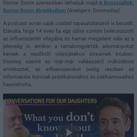
Doctor Doom szerepében láthatjuk majd
A Bosszúállók:
Doctor Doom ébredésében
(Avengers: Doomsday).
A podcast során saját családi tapasztalatairól is beszélt.
Elárulta, hogy 14 éves fia egy időre szintén belecsúszott
az influenszerlét világába, és hamar megjelent nála az a
jelenség is, amikor a tartalomgyártók adományokat
kérnek a nézőktől videójátékos streamek közben.
Downey szerint ez már-már vallásszerű működésre
emlékeztet, az influenszereket pedig részben az
információs korszak prédikátoraihoz és szélhámosaihoz
hasonlította.