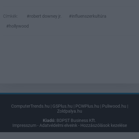
Címkék:
#robert downey jr.
#influenszerkultúra
#hollywood
ComputerTrends.hu
|
GSPlus.hu
|
PCWPlus.hu
|
Puliwood.hu
|
Zoldpalya.hu
Kiadó:
BDPST Business Kft.
Impresszum
-
Adatvédelmi elveink
-
Hozzászólások kezelése