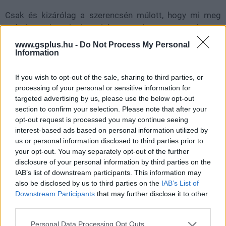
Csak és kizárólag a szerencsén múlott, hogy mi meg
tudtuk venni a saját jegyeinket és noha én így nem lettem
a helyzet kárvallottja, mélységesen felháborítónak
www.gsplus.hu -
Do Not Process My Personal
tartom, hogy egy ekkora jelentőségű és ekkora
Information
érdeklődésre számot tartó eseményből rajongók százai,
If you wish to opt-out of the sale, sharing to third parties, or
de lehet, hogy ezrei maradnak ki egy olyan hiba miatt,
processing of your personal or sensitive information for
aminek kapcsán kilométerekről látni lehetett, hogy
targeted advertising by us, please use the below opt-out
pontosan ezt fogja eredményezni. És ez még csak a
section to confirm your selection. Please note that after your
bejutás. Előre félek, hogy mi lesz a panelek kiosztásánál,
opt-out request is processed you may continue seeing
ugyanis míg korábban lottón kellett részt venni, hogy az
interest-based ads based on personal information utilized by
ember megnyerhesse a bejutást, a legutóbbi, Japánban
us or personal information disclosed to third parties prior to
your opt-out. You may separately opt-out of the further
rendezett esemény óta az is ugyanebben a sorban állós
disclosure of your personal information by third parties on the
rendszerben történik. Beállsz a sorba, bejutsz, amikor
IAB’s list of downstream participants. This information may
bejutsz, és helyet foglalsz arra a panelra, amire még van
also be disclosed by us to third parties on the
IAB’s List of
elérhető hely.
Downstream Participants
that may further disclose it to other
third parties.
Bízom benne, hogy a továbbiakban egy kicsit
Please note that this website/app uses one or more Google
Personal Data Processing Opt Outs
összekapják magukat, de a sorozatos fiaskók nyomán