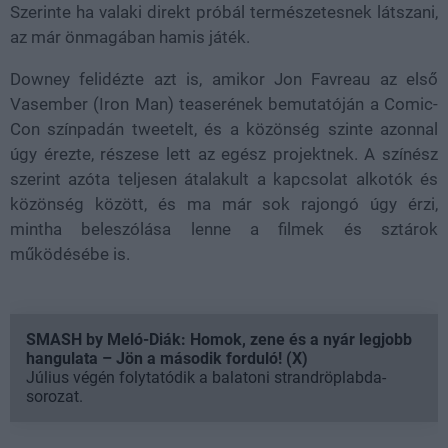
Szerinte ha valaki direkt próbál természetesnek látszani,
az már önmagában hamis játék.
Downey felidézte azt is, amikor Jon Favreau az első
Vasember (Iron Man) teaserének bemutatóján a Comic-
Con színpadán tweetelt, és a közönség szinte azonnal
úgy érezte, részese lett az egész projektnek. A színész
szerint azóta teljesen átalakult a kapcsolat alkotók és
közönség között, és ma már sok rajongó úgy érzi,
mintha beleszólása lenne a filmek és sztárok
működésébe is.
SMASH by Meló-Diák: Homok, zene és a nyár legjobb
hangulata – Jön a második forduló! (X)
Július végén folytatódik a balatoni strandröplabda-
sorozat.