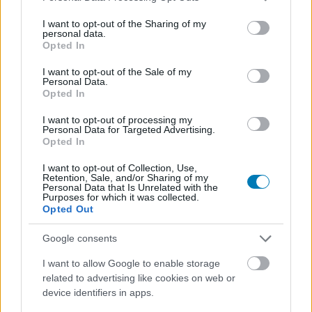
services and may gather and store information including but
most már leginkább abban, hogy a következő
not limited to your visit or usage behaviour. You may click to
I want to opt-out of the Sharing of my
Celebration megszervezésével most már egy másik
personal data.
grant or deny consent to Google and its third-party tags to
Opted In
céget bíz majd meg a ReedPop, mert ez már tényleg
use your data for below specified purposes in below Google
consent section.
tarthatatlan.
I want to opt-out of the Sale of my
Personal Data.
Opted In
Nem akarsz lemaradni semmiről?
I want to opt-out of processing my
Personal Data for Targeted Advertising.
Rengeteg hír és cikk vár rád, lehet, hogy éppen nem
Opted In
jön szembe GSO-n vagy a social médiában. Segítünk,
I want to opt-out of Collection, Use,
hogy naprakész maradj, kiválogatjuk neked a
Retention, Sale, and/or Sharing of my
Personal Data that Is Unrelated with the
legjobbakat,
iratkozz fel hírlevelünkre!
Purposes for which it was collected.
Opted Out
Google consents
Kijelentem, hogy az
adatkezelési nyilatkozat
tartalmát
I want to allow Google to enable storage
megismertem és azt elfogadom.
related to advertising like cookies on web or
device identifiers in apps.
Feliratkozom