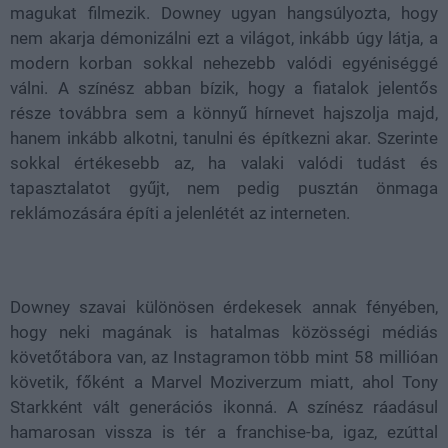
magukat filmezik. Downey ugyan hangsúlyozta, hogy
nem akarja démonizálni ezt a világot, inkább úgy látja, a
modern korban sokkal nehezebb valódi egyéniséggé
válni. A színész abban bízik, hogy a fiatalok jelentős
része továbbra sem a könnyű hírnevet hajszolja majd,
hanem inkább alkotni, tanulni és építkezni akar. Szerinte
sokkal értékesebb az, ha valaki valódi tudást és
tapasztalatot gyűjt, nem pedig pusztán önmaga
reklámozására építi a jelenlétét az interneten.
Downey szavai különösen érdekesek annak fényében,
hogy neki magának is hatalmas közösségi médiás
követőtábora van, az Instagramon több mint 58 millióan
követik, főként a Marvel Moziverzum miatt, ahol Tony
Starkként vált generációs ikonná. A színész ráadásul
hamarosan vissza is tér a franchise-ba, igaz, ezúttal