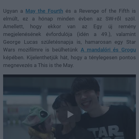
Ugyan a
May the Fourth
és a Revenge of the Fifth is
elmúlt, ez a hónap minden évben az SW-ről szól.
Amellett, hogy ekkor van az Egy új remény
megjelenésének évfordulója (idén a 49.), valamint
George Lucas születésnapja is, hamarosan egy Star
Wars mozifilmre is beülhetünk
A mandalóri és Grogu
képében. Kijelenthetjük hát, hogy a ténylegesen pontos
megnevezés a This is the May.