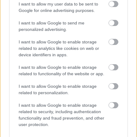
I want to allow my user data to be sent to
Google for online advertising purposes.
I want to allow Google to send me
SMASH by Meló-Diák: Homok, zene és a nyár legjobb
personalized advertising.
hangulata – Jön a második forduló! (X)
Július végén folytatódik a balatoni strandröplabda-
I want to allow Google to enable storage
sorozat.
related to analytics like cookies on web or
device identifiers in apps.
I want to allow Google to enable storage
related to functionality of the website or app.
Címkék:
#star wars celebration 2027
#los angeles
I want to allow Google to enable storage
#jegyvásárlás
#reedpop
related to personalization.
I want to allow Google to enable storage
related to security, including authentication
functionality and fraud prevention, and other
user protection.