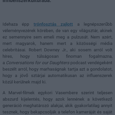
influenszerkultúrába.
Loaded
:
Unmute
21.86%
Idehaza épp
trónfosztás zajlott
a legnépszerűbb
véleményvezérek körében, de van egy világsztár, akinek
ez semennyire sem emeli meg a pulzusát. Nem azért,
mert magyarok, hanem mert a közösségi média
celebritásai. Robert Downey Jr., aki sosem arról volt
híres, hogy túlságosan finoman fogalmazna,
a
Conversations for our Daughters
podcast vendégeként
beszélt arról, hogy marhaságnak tartja azt a gondolatot,
hogy a jövő sztárjai automatikusan az influenszerek
közül kerülnek majd ki.
A Marvel-filmek egykori Vasembere szerint teljesen
abszurd kijelentés, hogy azok lennének a következő
generáció meghatározó alakjai, akik gyakorlatilag annyit
tesznek, hogy bekapcsolják a telefon kameráját és saját