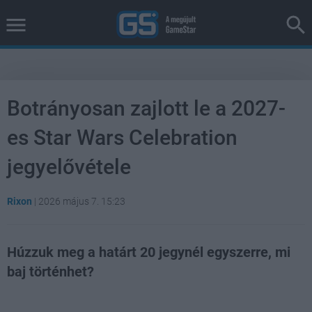
Botrányosan zajlott le a 2027-
es Star Wars Celebration
jegyelővétele
Rixon
|
2026 május 7. 15:23
Húzzuk meg a határt 20 jegynél egyszerre, mi
baj történhet?
Loaded
:
Unmute
38.26%