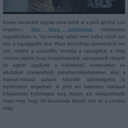
Ennek részeként tegnap este indult el a jövő áprilisi, Los
Angeles-i
Star Wars Celebration
rendezvény
jegyelővétele is. Ha esetleg valaki nem tudná miről van
szó, a legnagyobb Star Wars tematikájú eseményről van
szó, melyre a Lucasfilm invitálja a rajongókat a világ
minden tájáról, hogy megünnepeljük rajongásunk tárgyát
és együtt izguljunk a különböző, színészeket és
alkotókat szerepeltető panelbeszélgetéseken, ahol a
messzi-messzi galaxis készülői újdonságaiba is
betekintést engednek. A jövő évi esemény ráadásul
kifejezetten különleges lesz, hiszen azt ünnepelhetjük
majd meg, hogy fél évszázada létezik már ez a csodás
világ.