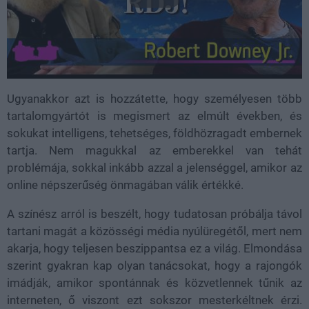
Ugyanakkor azt is hozzátette, hogy személyesen több
tartalomgyártót is megismert az elmúlt években, és
sokukat intelligens, tehetséges, földhözragadt embernek
tartja. Nem magukkal az emberekkel van tehát
problémája, sokkal inkább azzal a jelenséggel, amikor az
online népszerűség önmagában válik értékké.
A színész arról is beszélt, hogy tudatosan próbálja távol
tartani magát a közösségi média nyúlüregétől, mert nem
akarja, hogy teljesen beszippantsa ez a világ. Elmondása
szerint gyakran kap olyan tanácsokat, hogy a rajongók
imádják, amikor spontánnak és közvetlennek tűnik az
interneten, ő viszont ezt sokszor mesterkéltnek érzi.