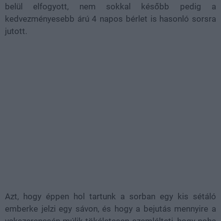
belül elfogyott, nem sokkal később pedig a
kedvezményesebb árú 4 napos bérlet is hasonló sorsra
jutott.
Azt, hogy éppen hol tartunk a sorban egy kis sétáló
emberke jelzi egy sávon, és hogy a bejutás mennyire a
vakszerencsén múlik tökéletesen szemlélteti, hogy noha