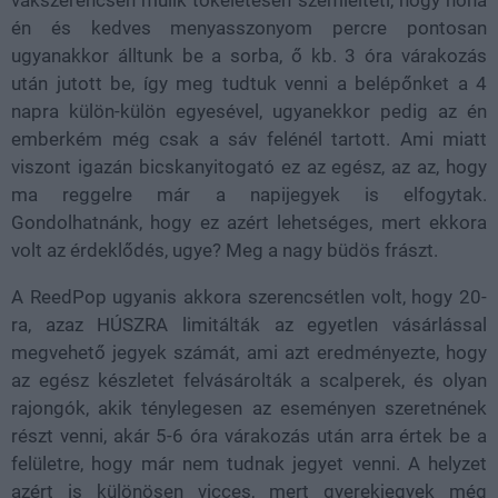
én és kedves menyasszonyom percre pontosan
ugyanakkor álltunk be a sorba, ő kb. 3 óra várakozás
után jutott be, így meg tudtuk venni a belépőnket a 4
napra külön-külön egyesével, ugyanekkor pedig az én
emberkém még csak a sáv felénél tartott. Ami miatt
viszont igazán bicskanyitogató ez az egész, az az, hogy
ma reggelre már a napijegyek is elfogytak.
Gondolhatnánk, hogy ez azért lehetséges, mert ekkora
volt az érdeklődés, ugye? Meg a nagy büdös frászt.
A ReedPop ugyanis akkora szerencsétlen volt, hogy 20-
ra, azaz HÚSZRA limitálták az egyetlen vásárlással
megvehető jegyek számát, ami azt eredményezte, hogy
az egész készletet felvásárolták a scalperek, és olyan
rajongók, akik ténylegesen az eseményen szeretnének
részt venni, akár 5-6 óra várakozás után arra értek be a
felületre, hogy már nem tudnak jegyet venni. A helyzet
azért is különösen vicces, mert gyerekjegyek még