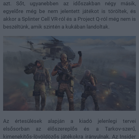
azt. Sőt, ugyanebben az időszakban négy másik,
egyelőre még be nem jelentett játékot is töröltek, és
akkor a Splinter Cell VR-ról és a Project Q-ról még nem is
beszéltünk, amik szintén a kukában landoltak.
Az értesülések alapján a kiadó jelenlegi tervei
elsősorban az élőszereplős és a Tarkov-szerű,
kimenekítős-lövöldözős játékokra irányulnak. Az Insider