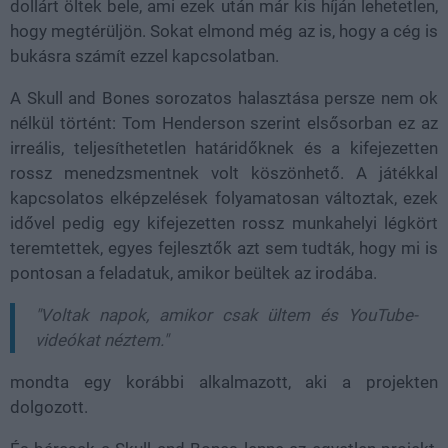
dollárt öltek bele, ami ezek után már kis híján lehetetlen,
hogy megtérüljön. Sokat elmond még az is, hogy a cég is
bukásra számít ezzel kapcsolatban.
A Skull and Bones sorozatos halasztása persze nem ok
nélkül történt: Tom Henderson szerint elsősorban ez az
irreális, teljesíthetetlen határidőknek és a kifejezetten
rossz menedzsmentnek volt köszönhető. A játékkal
kapcsolatos elképzelések folyamatosan változtak, ezek
idővel pedig egy kifejezetten rossz munkahelyi légkört
teremtettek, egyes fejlesztők azt sem tudták, hogy mi is
pontosan a feladatuk, amikor beültek az irodába.
"Voltak napok, amikor csak ültem és YouTube-
videókat néztem."
mondta egy korábbi alkalmazott, aki a projekten
dolgozott.