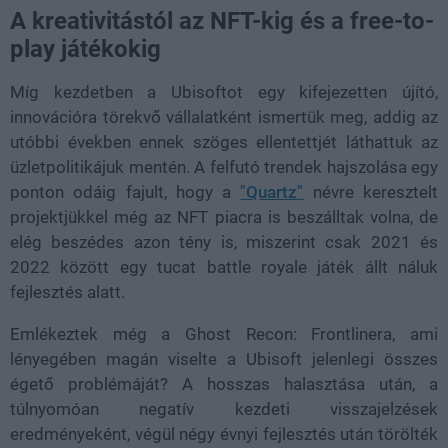
A kreativitástól az NFT-kig és a free-to-
play játékokig
Míg kezdetben a Ubisoftot egy kifejezetten újító,
innovációra törekvő vállalatként ismertük meg, addig az
utóbbi években ennek szöges ellentettjét láthattuk az
üzletpolitikájuk mentén. A felfutó trendek hajszolása egy
ponton odáig fajult, hogy a
"Quartz"
névre keresztelt
projektjükkel még az NFT piacra is beszálltak volna, de
elég beszédes azon tény is, miszerint csak 2021 és
2022 között egy tucat battle royale játék állt náluk
fejlesztés alatt.
Emlékeztek még a Ghost Recon: Frontlinera, ami
lényegében magán viselte a Ubisoft jelenlegi összes
égető problémáját? A hosszas halasztása után, a
túlnyomóan negatív kezdeti visszajelzések
eredményeként, végül négy évnyi fejlesztés után törölték