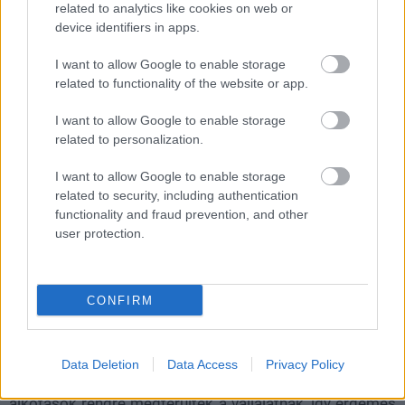
related to analytics like cookies on web or
(Hexe és Invictus), no meg persze ne feledkezzünk meg
device identifiers in apps.
a
Splinter Cell remake
-ről sem.
I want to allow Google to enable storage
Persze eszük ágában nincs elengedni az aranytojást tojó
related to functionality of the website or app.
tyúkjukat, úgyhogy a fentieken felül több, egyelőre még
be nem jelentett Assassin's Creed játékra is
I want to allow Google to enable storage
számíthatunk, első körben például a Project Obsidian
related to personalization.
munkacím alatt futó Black Flag remake-re, aminek
I want to allow Google to enable storage
megjelenéséről egyelőre nem sokat tudni.
related to security, including authentication
functionality and fraud prevention, and other
Szóval a lehetőségek adottak, innentől már csak élni
user protection.
kellene velük. Egy stratégiaváltás mindenképpen ráférne
a vállalatra, ezen felül pedig a projektmenedzsment
átszervezése, a munkahelyi légkör javítása is az
CONFIRM
elsődleges célok között kellene hogy szerepeljen,
amikkel idővel megállítható lenne az erős lejtmenet. A
közösség visszajelzései is erről árulkodnak: a már jól
Data Deletion
Data Access
Privacy Policy
működő, korábban lefektetett alapokra építkező
alkotások rendre megtérültek a vállalatnak, így érdemes