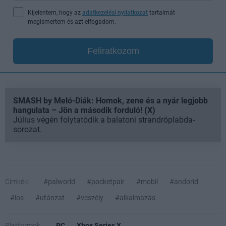
Kijelentem, hogy az
adatkezelési nyilatkozat
tartalmát
megismertem és azt elfogadom.
Feliratkozom
SMASH by Meló-Diák: Homok, zene és a nyár legjobb
hangulata – Jön a második forduló! (X)
Július végén folytatódik a balatoni strandröplabda-
sorozat.
Címkék:
#palworld
#pocketpair
#mobil
#andorid
#ios
#utánzat
#veszély
#alkalmazás
Platformok:
PC
Xbox Series X