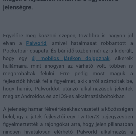
jelenségre.
Loaded
:
Unmute
21.86%
Egyelőre még köszöni szépen, továbbra is nagyon jól
elvan a
Palworld
, amivel hatalmasat robbantott a
Pocketpair csapata. És bár időközben már az is kiderült,
hogy egy
új mobilos játékon dolgoznak
, sikereik
hullámaira, mint ahogyan az várható volt, többen is
megpróbáltak felülni. Erre pedig most maguk a
fejlesztők hívták fel a figyelmet, akik arról számoltak be,
hogy hamis, Palworldöt utánzó alkalmazások jelentek
meg az Androidos és az iOS-es alkalmazásboltokban.
A jelenség hamar félreértésekhez vezetett a közösségen
belül, így a játék fejlesztői egy Twitter/X bejegyzésben
figyelmeztették a rajongókat arra, hogy jelen pillanatban
nincsen hivatalosan elérhető Palworld alkalmazás a