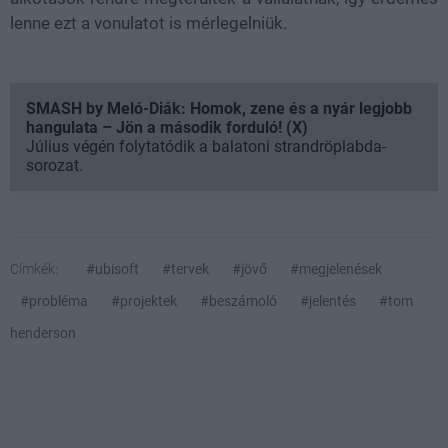
lenne ezt a vonulatot is mérlegelniük.
SMASH by Meló-Diák: Homok, zene és a nyár legjobb
hangulata – Jön a második forduló! (X)
Július végén folytatódik a balatoni strandröplabda-
sorozat.
Címkék:
#ubisoft
#tervek
#jövő
#megjelenések
#probléma
#projektek
#beszámoló
#jelentés
#tom
henderson