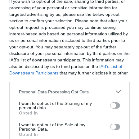
If you wish to opt-out of the sale, sharing to third parties, or
jelenlegi 113 millió dolláros bevételeivel messze
processing of your personal or sensitive information for
elmarad a Massive korábbi számaitól. Egyedül a
targeted advertising by us, please use the below opt-out
section to confirm your selection. Please note that after your
gyökerekhez visszatérő
Assassin's Creed Mirage
-nak
opt-out request is processed you may continue seeing
sikerült érdemleges eredményeket felmutatnia, ez jelen
interest-based ads based on personal information utilized by
pillanatban 5 millió játékosnál tart, ami számokban
us or personal information disclosed to third parties prior to
nagyjából 250 millió dolláros bevételt jelent.
your opt-out. You may separately opt-out of the further
disclosure of your personal information by third parties on the
IAB’s list of downstream participants. This information may
Nem akarsz lemaradni semmiről?
also be disclosed by us to third parties on the
IAB’s List of
Downstream Participants
that may further disclose it to other
Rengeteg hír és cikk vár rád, lehet, hogy éppen nem
third parties.
jön szembe GSO-n vagy a social médiában. Segítünk,
Please note that this website/app uses one or more Google
hogy naprakész maradj, kiválogatjuk neked a
Personal Data Processing Opt Outs
services and may gather and store information including but
legjobbakat,
iratkozz fel hírlevelünkre!
not limited to your visit or usage behaviour. You may click to
I want to opt-out of the Sharing of my
personal data.
grant or deny consent to Google and its third-party tags to
Opted In
use your data for below specified purposes in below Google
consent section.
I want to opt-out of the Sale of my
Kijelentem, hogy az
adatkezelési nyilatkozat
tartalmát
Personal Data.
megismertem és azt elfogadom.
Opted In