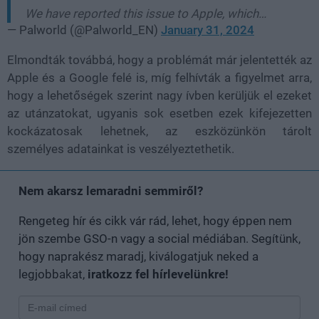
We have reported this issue to Apple, which…
— Palworld (@Palworld_EN)
January 31, 2024
Elmondták továbbá, hogy a problémát már jelentették az
Apple és a Google felé is, míg felhívták a figyelmet arra,
hogy a lehetőségek szerint nagy ívben kerüljük el ezeket
az utánzatokat, ugyanis sok esetben ezek kifejezetten
kockázatosak lehetnek, az eszközünkön tárolt
személyes adatainkat is veszélyeztethetik.
Nem akarsz lemaradni semmiről?
Rengeteg hír és cikk vár rád, lehet, hogy éppen nem
jön szembe GSO-n vagy a social médiában. Segítünk,
hogy naprakész maradj, kiválogatjuk neked a
legjobbakat,
iratkozz fel hírlevelünkre!