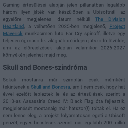
Gaming értesülései alapján jelen pillanatban legalább
három ilyen játék van készülőben a Ubisoftnál: az
egyelőre megjelenési dátum nélküli
The Division
Heartland
, a vélhetően 2025-ben megjelenő,
Project
Maverick
munkacímen futó Far Cry spinoff, illetve egy
teljesen új, második világháború idején játszódó lövölde,
ami az előrejelzések alapján valamikor 2026-2027
környékén jelenhet majd meg.
Skull and Bones-szindróma
Sokak mostanra már szimplán csak mémként
tekintenek a
Skull and Bonesra
, amit nem csak hogy hat
évvel ezelőtt lepleztek le, és az értesülések szerint a
2013-as Assassin's Creed IV: Black Flag óta fejlesztik,
megjelenését mostanáig már hatszor(!) tolták el. Ha ez
nem lenne elég, a projekt folyamatosan égeti a Ubisoft
pénzét, egyes becslések szerint már legalább 200 millió