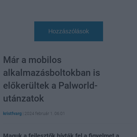
Hozzászólások
Már a mobilos
alkalmazásboltokban is
előkerültek a Palworld-
utánzatok
kristfvarg
|
2024 február 1. 06:01
Maguk a fejlesztők hívták fel a figyelmet a