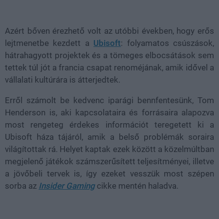
Loaded
:
Unmute
38.26%
Azért bőven érezhető volt az utóbbi években, hogy erős
lejtmenetbe kezdett a
Ubisoft
: folyamatos csúszások,
hátrahagyott projektek és a tömeges elbocsátások sem
tettek túl jót a francia csapat renoméjának, amik idővel a
vállalati kultúrára is átterjedtek.
Erről számolt be kedvenc iparági bennfentesünk, Tom
Henderson is, aki kapcsolataira és forrásaira alapozva
most rengeteg érdekes információt teregetett ki a
Ubisoft háza tájáról, amik a belső problémák soraira
világítottak rá. Helyet kaptak ezek között a közelmúltban
megjelenő játékok számszerűsített teljesítményei, illetve
a jövőbeli tervek is, így ezeket vesszük most szépen
sorba az
Insider Gaming
cikke mentén haladva.