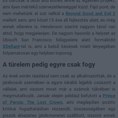
És bárcsak a Skull and Bones lenne az egyetlen projekt,
ami ilyen mértékű szervezetlenséggel küzd. Fájó pont, de
nem mehetünk el szó nélkül a
Beyond Good and Evil 2
mellett sem, ami közel 15 éve áll fejlesztés alatt, és még
ennek ellenére is, Henderson szerint nagyon távol van
attól, hogy megjelenjen. De nagyon hasonló a helyzet az
Ubisoft San Francisco felügyelete alatt formálódó
XDefiant
-tel is, ami a belső késések miatt lényegében
folyamatosan egy helyben toporog.
A türelem pedig egyre csak fogy
Az évek során ráadásul nem csak az alkalmazottak, de a
játékosok szemében is egyre inkább lejjebb csúszott a
vállalat, ami viszont most már a számok tükrében is
megmutatkozik. Január elején például befutott a
Prince
of Persia: The Lost Crown
, ami meglepően pozitív
kritikai fogadtatásban részesült, összességében egy
piszok élvezetes játékmenetet szállított, viszont ennek