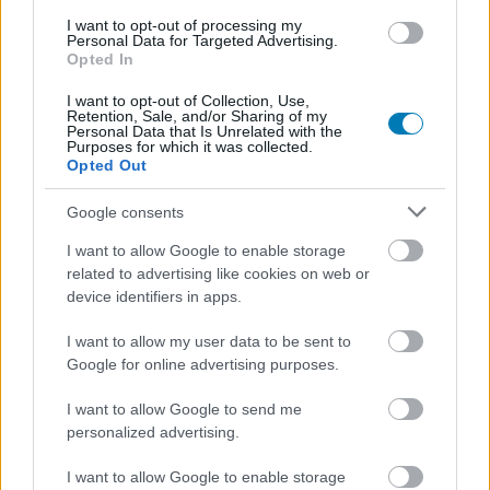
I want to opt-out of processing my
Feliratkozom
Personal Data for Targeted Advertising.
Opted In
I want to opt-out of Collection, Use,
Fény az alagút végén
Retention, Sale, and/or Sharing of my
Personal Data that Is Unrelated with the
Purposes for which it was collected.
És mindezek ellenére, a Ubisoft mégis az utóbbi idők
Opted Out
egyik legígéretesebb felhozatalát tudhatja a magáénak.
Amennyiben a tervek nem változnak, a
Star Wars
Google consents
Outlaws
valamikor még 2024 első felében fog
I want to allow Google to enable storage
megjelenni, míg a Codename Red munkacímen futó,
related to advertising like cookies on web or
feudális Japánban játszódó Assassin's Creed idén
device identifiers in apps.
novemberben érkezhet, erről egyébként több részletet
I want to allow my user data to be sent to
olvashattok itt
.
Google for online advertising purposes.
A valamivel távolabbi időszakot illetően, 2025 és 2026
I want to allow Google to send me
környékén egy új, fővonalas Ghost Recon (Project Over)
personalized advertising.
játékra számíthatunk, illetve ott van még a két Far Cry-os
(Maverick és a Blackbird) és Assassin's Creed-es projekt
I want to allow Google to enable storage