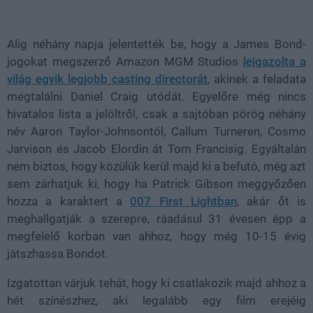
Loaded
:
Unmute
38.15%
Alig néhány napja jelentették be, hogy a James Bond-
jogokat megszerző Amazon MGM Studios
leigazolta a
világ egyik legjobb casting directorát
, akinek a feladata
megtalálni Daniel Craig utódát. Egyelőre még nincs
hivatalos lista a jelöltről, csak a sajtóban pörög néhány
név Aaron Taylor-Johnsontól, Callum Turneren, Cosmo
Jarvison és Jacob Elordin át Tom Francisig. Egyáltalán
nem biztos, hogy közülük kerül majd ki a befutó, még azt
sem zárhatjuk ki, hogy ha Patrick Gibson meggyőzően
hozza a karaktert a
007 First Lightban
, akár őt is
meghallgatják a szerepre, ráadásul 31 évesen épp a
megfelelő korban van ahhoz, hogy még 10-15 évig
játszhassa Bondot.
Izgatottan várjuk tehát, hogy ki csatlakozik majd ahhoz a
hét színészhez, aki legalább egy film erejéig