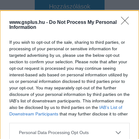
Hozzászólások
www.gsplus.hu -
Do Not Process My Personal
Information
Nagyon szép az Assassin's
If you wish to opt-out of the sale, sharing to third parties, or
Creed Black Flag Resynced,
processing of your personal or sensitive information for
targeted advertising by us, please use the below opt-out
csak a Ubisoft ezen a héten már
section to confirm your selection. Please note that after your
opt-out request is processed you may continue seeing
harmadjára mutatja ezt meg
interest-based ads based on personal information utilized by
us or personal information disclosed to third parties prior to
your opt-out. You may separately opt-out of the further
Rixon
|
2026 május 20. 18:45
disclosure of your personal information by third parties on the
IAB’s list of downstream participants. This information may
also be disclosed by us to third parties on the
IAB’s List of
Eskü elhisszük, hogy jól néz ki a játék.
Downstream Participants
that may further disclose it to other
third parties.
Loaded
:
Unmute
21.65%
Please note that this website/app uses one or more Google
Personal Data Processing Opt Outs
services and may gather and store information including but