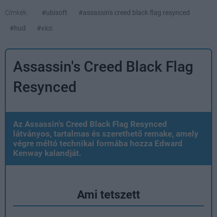
Címkék:
#ubisoft
#assassin's creed black flag resynced
#hud
#vicc
Assassin's Creed Black Flag
Resynced
Az Assassin's Creed Black Flag Resynced
látványos, tartalmas és szerethető remake, amely
végre méltó technikai formába hozza Edward
Kenway kalandját.
Ami tetszett