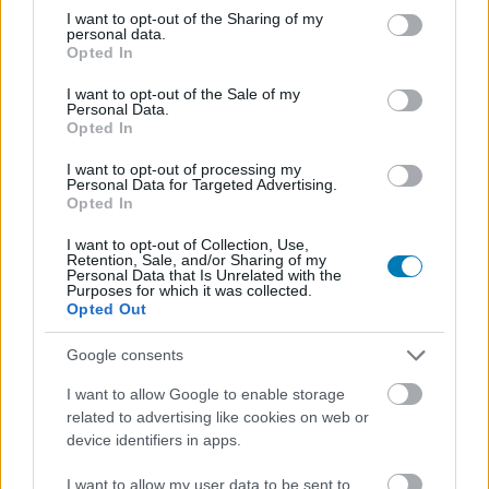
A személyes YouTube-csatornámhoz tartozó Discord
not limited to your visit or usage behaviour. You may click to
I want to opt-out of the Sharing of my
personal data.
szerveren egy időben divat volt, hogy különböző filmes
grant or deny consent to Google and its third-party tags to
Opted In
plakátokból egyszerű editeket készítettek a
use your data for below specified purposes in below Google
consent section.
szervertagok, hogy azok alkalmasabbak legyenek
I want to opt-out of the Sale of my
Personal Data.
telefonos háttérképnek. Egy idő után viszont sokszor
Opted In
annyira marginális, vagy épp felesleges módosításokat
I want to opt-out of processing my
hajtottak végre, hogy kialakult egy kis belsős poén,
Personal Data for Targeted Advertising.
aminek mentén elkezdtük fejjel lefelé, tükrözve, vagy épp
Opted In
kínai felirattal beküldeni a posztereket, mondván:
I want to opt-out of Collection, Use,
Retention, Sale, and/or Sharing of my
"Itt egy ilyen verzió is!"
Personal Data that Is Unrelated with the
Purposes for which it was collected.
Opted Out
A Ubisoft valami ehhez nagyon hasonlót művel ezen a
ponton az
Assassin's Creed Black Flag Resynced
Google consents
marketingjével. Mivel egy 13 éves játék felújított
I want to allow Google to enable storage
változatáról van rá, a sztorival, meg úgy alapjáraton a
related to advertising like cookies on web or
játék logikájával és működésével kapcsolatban
device identifiers in apps.
gyakorlatilag mindent tudunk, ami pedig változik, azt is
elég részletesen bemutatták már. Ezen a ponton tehát
I want to allow my user data to be sent to