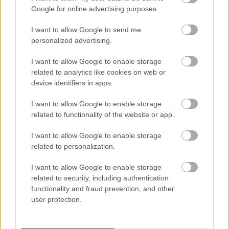
Google for online advertising purposes.
nem sok újdonságot tudnak már mutatni a a júliusi
megjelenés előtt, de nyilván a kommunikációt sem lehet
I want to allow Google to send me
leállítani, így nem marad más, mint a nyálcsorgatás arra,
personalized advertising.
hogy különböző minimális változtatások mellett is ilyen
meg olyan szép a játék (és amúgy tényleg az).
I want to allow Google to enable storage
related to analytics like cookies on web or
device identifiers in apps.
I want to allow Google to enable storage
Most például arról "rántották le a leplet", hogy a HUD
related to functionality of the website or app.
teljesen kikapcsolható lesz, ha esetleg úgy fedeznétek
fel a tengert, hogy semmi ne takarja el a látkép egyetlen
I want to allow Google to enable storage
related to personalization.
négyzetpixelét sem. Ha így tennétek, akkor valami
ilyesmi élményben lesz részetek:
I want to allow Google to enable storage
related to security, including authentication
To our explorers, Assassin's Creed Black Flag
functionality and fraud prevention, and other
Resynced will feature an option to seamlessly hide
user protection.
the HUD in-game with the press of a button 🤝
#AssassinsCreed
pic.twitter.com/QNP5UFeVs1