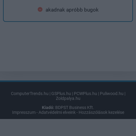
akadnak apróbb bugok
ComputerTrends.hu
|
GSPlus.hu
|
PCWPlus.hu
|
Puliwood.hu
|
Zoldpalya.hu
Kiadó:
BDPST Business Kft.
Impresszum
-
Adatvédelmi elveink
-
Hozzászólások kezelése