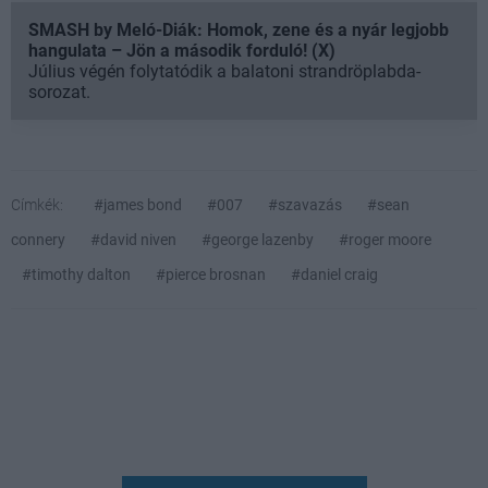
SMASH by Meló-Diák: Homok, zene és a nyár legjobb
hangulata – Jön a második forduló! (X)
Július végén folytatódik a balatoni strandröplabda-
sorozat.
Címkék:
#james bond
#007
#szavazás
#sean
connery
#david niven
#george lazenby
#roger moore
#timothy dalton
#pierce brosnan
#daniel craig