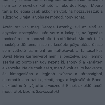
nem az ő nevéhez köthető, a rekordot Roger Moore
tartja, kollégája csak akkor éri utol, ha hozzávesszük a
Tűzgolyó újráját, a Soha ne mondd, hogy sohát.
Aztán ott van még George Lazenby, aki az első és
egyetlen szereplése után vette a kalapját, az ügynöke
tanácsára nem hosszabbított a stúdióval. Ma már talán
másképp döntene, hiszen a későbbi pályafutása össze
sem vethető az imént említettekével, a fantasztikus
David Niven karrierívéről nem is beszélve, aki Fleming
szerint az pontosan úgy nézett ki, ahogy ő a karaktert
elképzelte. Na de csak azért, mert ő volt az író kedvence,
és kimagaslóan a legjobb színész a társaságból,
automatikusan azt is jelenti, hogy a legkiválóbb Bond-
alakítást is ő nyújtotta a vásznon? Ennek az eldöntését
most rátok bízom. Szavazzatok!