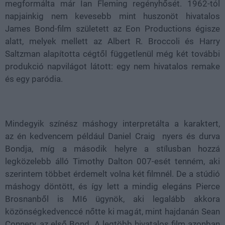
megformálta már Ian Fleming regényhősét. 1962-tól
napjainkig nem kevesebb mint huszonöt hivatalos
James Bond-film született az Eon Productions égisze
alatt, melyek mellett az Albert R. Broccoli és Harry
Saltzman alapította cégtől függetlenül még két további
produkció napvilágot látott: egy nem hivatalos remake
és egy paródia.
Mindegyik színész máshogy interpretálta a karaktert,
az én kedvencem például Daniel Craig nyers és durva
Bondja, míg a második helyre a stílusban hozzá
legközelebb álló Timothy Dalton 007-esét tenném, aki
szerintem többet érdemelt volna két filmnél. De a stúdió
máshogy döntött, és így lett a mindig elegáns Pierce
Brosnanből is MI6 ügynök, aki legalább akkora
közönségkedvenccé nőtte ki magát, mint hajdanán Sean
Connery, az első Bond. A legtöbb hivatalos film azonban