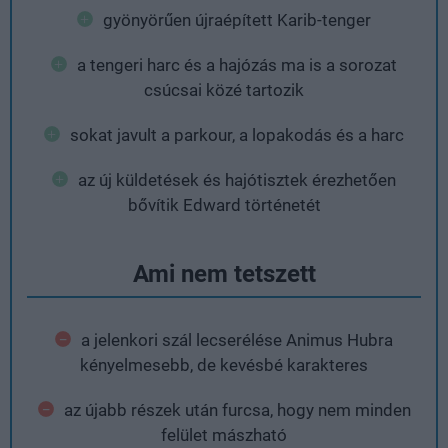
gyönyörűen újraépített Karib-tenger
a tengeri harc és a hajózás ma is a sorozat
csúcsai közé tartozik
sokat javult a parkour, a lopakodás és a harc
az új küldetések és hajótisztek érezhetően
bővítik Edward történetét
Ami nem tetszett
a jelenkori szál lecserélése Animus Hubra
kényelmesebb, de kevésbé karakteres
az újabb részek után furcsa, hogy nem minden
felület mászható