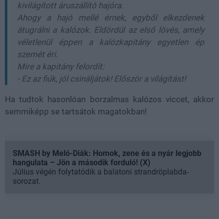
kivilágított áruszállító hajóra.
Ahogy a hajó mellé érnek, egyből elkezdenek
átugrálni a kalózok. Eldördül az első lövés, amely
véletlenül éppen a kalózkapitány egyetlen ép
szemét éri.
Mire a kapitány felordít:
- Ez az fiúk, jól csináljátok! Először a világítást!
Ha tudtok hasonlóan borzalmas kalózos viccet, akkor
semmiképp se tartsátok magatokban!
SMASH by Meló-Diák: Homok, zene és a nyár legjobb
hangulata – Jön a második forduló! (X)
Július végén folytatódik a balatoni strandröplabda-
sorozat.