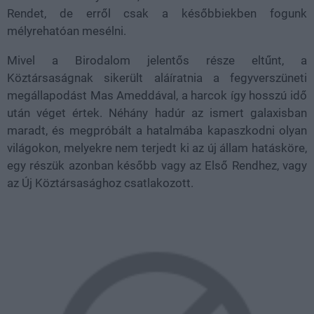
Rendet, de erről csak a későbbiekben fogunk
mélyrehatóan mesélni.
Mivel a Birodalom jelentős része eltűnt, a
Köztársaságnak sikerült aláíratnia a fegyverszüneti
megállapodást Mas Ameddával, a harcok így hosszú idő
után véget értek. Néhány hadúr az ismert galaxisban
maradt, és megpróbált a hatalmába kapaszkodni olyan
világokon, melyekre nem terjedt ki az új állam hatásköre,
egy részük azonban később vagy az Első Rendhez, vagy
az Új Köztársasághoz csatlakozott.