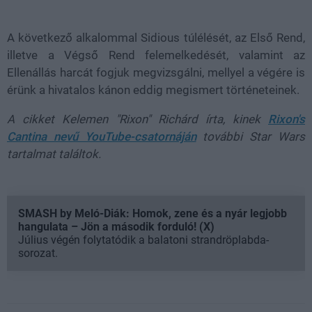
A következő alkalommal Sidious túlélését, az Első Rend,
illetve a Végső Rend felemelkedését, valamint az
Ellenállás harcát fogjuk megvizsgálni, mellyel a végére is
érünk a hivatalos kánon eddig megismert történeteinek.
A cikket Kelemen "Rixon" Richárd írta, kinek
Rixon's
Cantina nevű YouTube-csatornáján
további Star Wars
tartalmat találtok.
SMASH by Meló-Diák: Homok, zene és a nyár legjobb
hangulata – Jön a második forduló! (X)
Július végén folytatódik a balatoni strandröplabda-
sorozat.