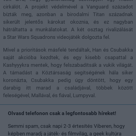
cirkálót. A projekt védelmével a Vanguard századot
bízták meg, azonban a birodalmi Titan századnak
sikerült jelentős károkat okoznia, és ez nagyban
hátráltatta a munkálatokat. A két osztag rivalizálását
a Star Wars Squadrons videojáték dolgozta fel.
Mivel a prioritások másfelé tendáltak, Han és Csubakka
saját akcióba kezdtek, és egy kisebb csapattal a
Kashyyykra mentek, hogy felszabadítsák a vukik világát.
A támadást a Köztársaság segítségének hála siker
koronázta, Csubakka pedig úgy döntött, hogy egy
darabig itt marad a családjával, többek között
feleségével, Mallával, és fiával, Lumpyval.
Olvasd telefonon csak a legfontosabb híreket!
Semmi spam, csak napi 2-3 értesítés Viberen, hogy
képben maradj a játék- és filmvilág, a geek kultúra