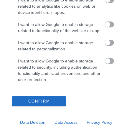
visszatéréséhez köthető.
related to analytics like cookies on web or
device identifiers in apps.
Din végül Bo-Katan útmutatásával felvette a kapcsolatot
I want to allow Google to enable storage
Ahsokával, aki az Erőn keresztül kommunikálva
related to functionality of the website or app.
megtudta, a gyermek neve Grogu, és a 66-os parancsot
azért élte túl, mert nevelői elrejtették őt a Jedi
I want to allow Google to enable storage
Templomban, később pedig elrabolták, de az emlékei
related to personalization.
homályosak. Ő maga nem vállalta Grogu kitanítását,
I want to allow Google to enable storage
mondván a kis lény túlságosan kötődik már Dinhez,
related to security, including authentication
ráadásul megvolt a saját küldetése is: fel akarja kutatni
functionality and fraud prevention, and other
Thrawn főadmirálist és ezáltal Ezrát. Így hát
user protection.
útbaigazította Dint a Tython bolygóra, ahol a látókőnek
nevezett helyen Grogu felvehette a kapcsolatot egy
másik jedivel.
CONFIRM
Data Deletion
Data Access
Privacy Policy