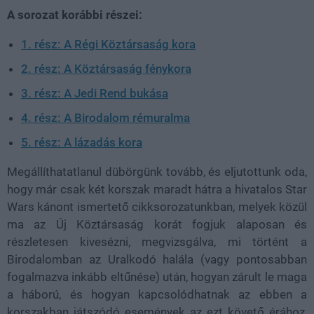
A sorozat korábbi részei:
1. rész: A Régi Köztársaság kora
2. rész: A Köztársaság fénykora
3. rész: A Jedi Rend bukása
4. rész: A Birodalom rémuralma
5. rész: A lázadás kora
Megállíthatatlanul dübörgünk tovább, és eljutottunk oda,
hogy már csak két korszak maradt hátra a hivatalos Star
Wars kánont ismertető cikksorozatunkban, melyek közül
ma az Új Köztársaság korát fogjuk alaposan és
részletesen kivesézni, megvizsgálva, mi történt a
Birodalomban az Uralkodó halála (vagy pontosabban
fogalmazva inkább eltűnése) után, hogyan zárult le maga
a háború, és hogyan kapcsolódhatnak az ebben a
korszakban játszódó események az ezt követő érához,