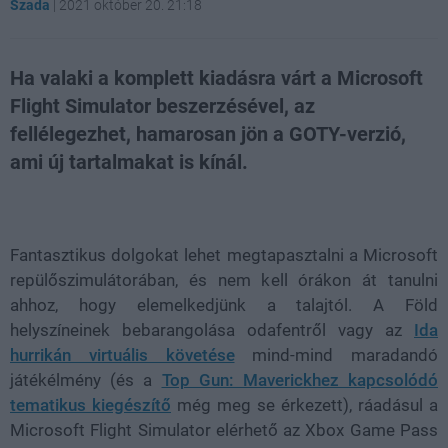
Szada
|
2021 október 20. 21:18
Ha valaki a komplett kiadásra várt a Microsoft
Flight Simulator beszerzésével, az
fellélegezhet, hamarosan jön a GOTY-verzió,
ami új tartalmakat is kínál.
Loaded
:
Unmute
21.86%
Fantasztikus dolgokat lehet megtapasztalni a Microsoft
repülőszimulátorában, és nem kell órákon át tanulni
ahhoz, hogy elemelkedjünk a talajtól. A Föld
helyszíneinek bebarangolása odafentről vagy az
Ida
hurrikán virtuális követése
mind-mind maradandó
játékélmény (és a
Top Gun: Maverickhez kapcsolódó
tematikus kiegészítő
még meg se érkezett), ráadásul a
Microsoft Flight Simulator elérhető az Xbox Game Pass