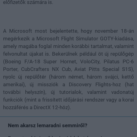
előfizetők számára is.
A Microsoft most bejelentette, hogy november 18-án
megérkezik a Microsoft Flight Simulator GOTY-kiadása,
amely magába foglal minden korábbi tartalmat, valamint
felvonultat újakat is. Bekerülnek például öt új repülőgép
(Boeing F/A-18 Super Hornet, VoloCity, Pilatus PC-6
Porter, CubCrafters NX Cub, Aviat Pitts Special S1S),
nyolc új repülőtér (három német, három svájci, kettő
amerikai), új missziók a Discovery Flights-hoz (hat
további helyszín), új tutorialok, valamint vadonatúj
funkciók (mint a frissített időjárási rendszer vagy a korai
hozzáférés a DirectX 12-höz).
Nem akarsz lemaradni semmiről?