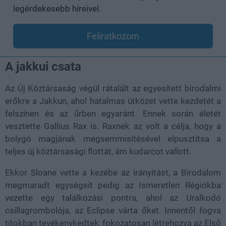
legérdekesebb híreivel.
Feliratkozom
A jakkui csata
Az Új Köztársaság végül rátalált az egyesített birodalmi
erőkre a Jakkun, ahol hatalmas ütközet vette kezdetét a
felszínen és az űrben egyaránt. Ennek során életét
vesztette Gallius Rax is. Raxnek az volt a célja, hogy a
bolygó magjának megsemmisítésével elpusztítsa a
teljes új köztársasági flottát, ám kudarcot vallott.
Ekkor Sloane vette a kezébe az irányítást, a Birodalom
megmaradt egységeit pedig az Ismeretlen Régiókba
vezette egy találkozási pontra, ahol az Uralkodó
csillagrombolója, az Eclipse várta őket. Innentől fogva
titokban tevékenykedtek, fokozatosan létrehozva az Első