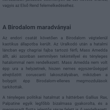
vagyis az Első Rend felemelkedéséhez.
A Birodalom maradványai
Az endori csatát követően a Birodalom végtelenül
kaotikus állapotba került. Az Uralkodó után a hatalmi
láncban egy chagriai fajba tartozó férfi, Mass Amedda
állt, aki azonban semmilyen tekintéllyel és tényleges
hatalommal nem rendelkezett. Mass Amedda nem volt
épp ura a helyzetnek, hiszen nemes egyszerűséggel
elrejtőzött coruscanti lakosztályában, miközben a
bolygót épp Birodalom-ellenes megmozdulások
tarkították.
A tényleges politikai hatalmat a háttérben Gallius Rax,
Palpatine egyik legfőbb bizalmasa gyakorolta, és a
megmaradt flotta jelentős része felett is ő rendelkezett,