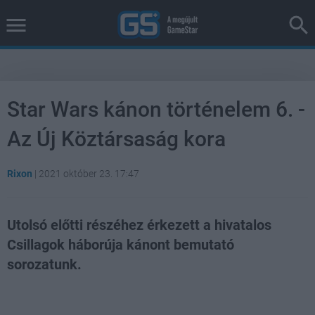
Star Wars kánon történelem 6. -
Az Új Köztársaság kora
Rixon
|
2021 október 23. 17:47
Utolsó előtti részéhez érkezett a hivatalos
Csillagok háborúja kánont bemutató
sorozatunk.
Loaded
:
Unmute
38.26%