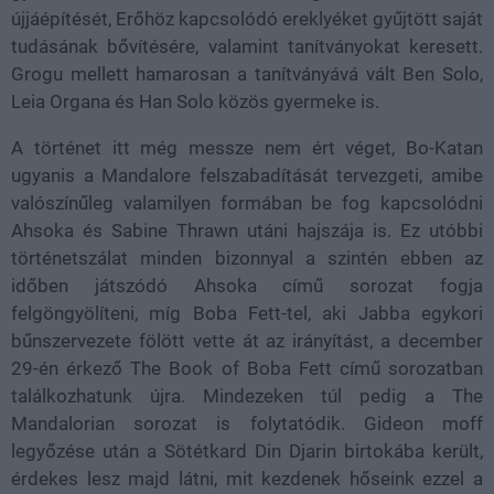
újjáépítését, Erőhöz kapcsolódó ereklyéket gyűjtött saját
tudásának bővítésére, valamint tanítványokat keresett.
Grogu mellett hamarosan a tanítványává vált Ben Solo,
Leia Organa és Han Solo közös gyermeke is.
A történet itt még messze nem ért véget, Bo-Katan
ugyanis a Mandalore felszabadítását tervezgeti, amibe
valószínűleg valamilyen formában be fog kapcsolódni
Ahsoka és Sabine Thrawn utáni hajszája is. Ez utóbbi
történetszálat minden bizonnyal a szintén ebben az
időben játszódó Ahsoka című sorozat fogja
felgöngyölíteni, míg Boba Fett-tel, aki Jabba egykori
bűnszervezete fölött vette át az irányítást, a december
29-én érkező The Book of Boba Fett című sorozatban
találkozhatunk újra. Mindezeken túl pedig a The
Mandalorian sorozat is folytatódik. Gideon moff
legyőzése után a Sötétkard Din Djarin birtokába került,
érdekes lesz majd látni, mit kezdenek hőseink ezzel a