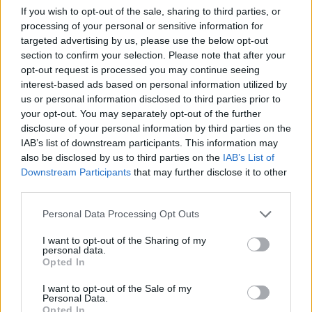
If you wish to opt-out of the sale, sharing to third parties, or
processing of your personal or sensitive information for
targeted advertising by us, please use the below opt-out
section to confirm your selection. Please note that after your
opt-out request is processed you may continue seeing
interest-based ads based on personal information utilized by
us or personal information disclosed to third parties prior to
your opt-out. You may separately opt-out of the further
disclosure of your personal information by third parties on the
IAB’s list of downstream participants. This information may
also be disclosed by us to third parties on the
IAB’s List of
Downstream Participants
that may further disclose it to other
third parties.
Please note that this website/app uses one or more Google
Personal Data Processing Opt Outs
services and may gather and store information including but
not limited to your visit or usage behaviour. You may click to
I want to opt-out of the Sharing of my
personal data.
grant or deny consent to Google and its third-party tags to
Opted In
Gideon moff
use your data for below specified purposes in below Google
consent section.
I want to opt-out of the Sale of my
Sötét szervezkedések
Personal Data.
Opted In