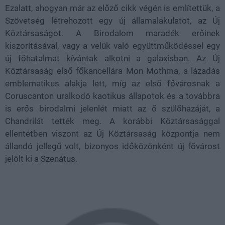
Ezalatt, ahogyan már az előző cikk végén is említettük, a
Szövetség létrehozott egy új államalakulatot, az Új
Köztársaságot. A Birodalom maradék erőinek
kiszorításával, vagy a velük való együttműködéssel egy
új főhatalmat kívántak alkotni a galaxisban. Az Új
Köztársaság első főkancellára Mon Mothma, a lázadás
emblematikus alakja lett, míg az első fővárosnak a
Coruscanton uralkodó kaotikus állapotok és a továbbra
is erős birodalmi jelenlét miatt az ő szülőhazáját, a
Chandrilát tették meg. A korábbi Köztársasággal
ellentétben viszont az Új Köztársaság központja nem
állandó jellegű volt, bizonyos időközönként új fővárost
jelölt ki a Szenátus.