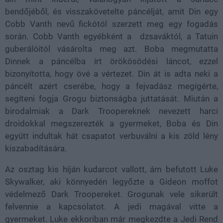
bendőjéből, és visszakövetelte páncélját, amit Din egy
Cobb Vanth nevű fickótól szerzett meg egy fogadás
során. Cobb Vanth egyébként a dzsaváktól, a Tatuin
guberálóitól vásárolta meg azt. Boba megmutatta
Dinnek a páncélba írt örökösödési láncot, ezzel
bizonyította, hogy övé a vértezet. Din át is adta neki a
páncélt azért cserébe, hogy a fejvadász megígérte,
segíteni fogja Grogu biztonságba juttatását. Miután a
birodalmiak a Dark Troopereknek nevezett harci
droidokkal megszerezték a gyermeket, Boba és Din
együtt indultak hát csapatot verbuválni a kis zöld lény
kiszabadítására.
Az osztag kis híján kudarcot vallott, ám befutott Luke
Skywalker, aki könnyedén legyőzte a Gideon moffot
védelmező Dark Troopereket. Grogunak vele sikerült
felvennie a kapcsolatot. A jedi magával vitte a
gyermeket. Luke ekkoriban már megkezdte a Jedi Rend