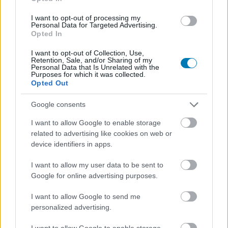
Az egyik ilyen rejtett közösségnek volt a tagja a The
I want to opt-out of processing my
Mandalorian sorozat főhőse, Din Djarin, aki az Őrség
Personal Data for Targeted Advertising.
Opted In
Gyermekei nevű fanatikus vallási csoporthoz tartozott.
Ők a mandalori kultúrán belül is az átlagnál jóval
I want to opt-out of Collection, Use,
Retention, Sale, and/or Sharing of my
szélsőségesebb nézeteket vallottak, tilos volt számukra
Personal Data that Is Unrelated with the
Purposes for which it was collected.
például mások előtt levenni a sisakjukat.
Opted Out
Din fejvadászként dolgozott, hogy kisegítse közösségét.
Google consents
Egyszer egy olyan megbízást kapott, mely szerint egy 50
éves célszemélyt kellett volna leszállítania. Kiderült
I want to allow Google to enable storage
related to advertising like cookies on web or
azonban, hogy az illető Yoda fajába tartozik, így rendkívül
device identifiers in apps.
lassan öregszik, és valójában csak egy csecsemő. Din
küldetése ezután az lett, hogy helyet találjon az ifjúnak a
I want to allow my user data to be sent to
sajátjai között, ami az ő értelmezése szerint a jediket
Google for online advertising purposes.
jelentette. Ugyanakkor a Birodalom is nagy erőkkel
I want to allow Google to send me
kutatta a gyermeket Gideon moff vezetésével, akik a
personalized advertising.
vérét akarták felhasználni valamilyen biológiai
kísérletben, ami nagy valószínűséggel az Uralkodó
I want to allow Google to enable storage