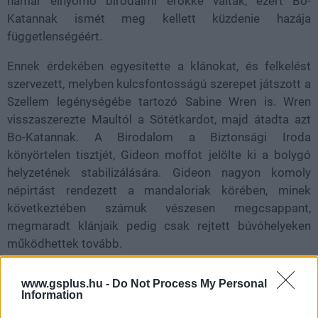
hamar elnyomó birodalmi erőkké váltak, ezért Bo-
Katannak ismét meg kellett küzdenie hazája
függetlenségéért.
Ennek érdekében egyesítette a klánokat, és felkelést
szervezett, melyben kulcsfontosságú szerepet játszott a
Szellem legénységébe tartozó Sabine Wren is. Wren
visszaszerezte Maultól a Sötétkardot, majd átadta azt
Bo-Katannak. A Birodalom a Biztonsági Iroda
könyörtelen tisztjét, Gideon moffot jelölte ki a bolygó
helyzetének stabilizálására. Gideon nagyon komoly
népirtást rendezett a mandaloriak körében, minek
következtében számuk vészesen megcsappant,
megmaradt klánjaik pedig csak rejtett búvóhelyeken
működhettek tovább.
www.gsplus.hu -
Do Not Process My Personal
Information