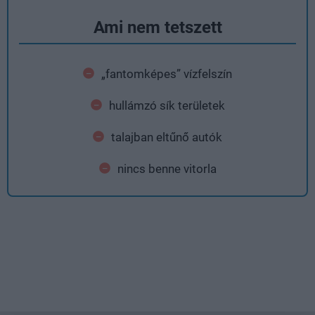
Ami nem tetszett
„fantomképes” vízfelszín
hullámzó sík területek
talajban eltűnő autók
nincs benne vitorla