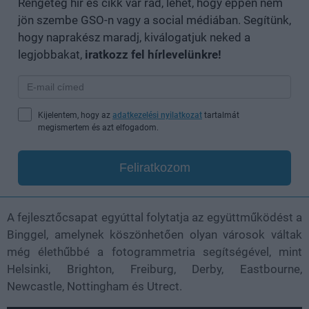
Rengeteg hír és cikk vár rád, lehet, hogy éppen nem
jön szembe GSO-n vagy a social médiában. Segítünk,
hogy naprakész maradj, kiválogatjuk neked a
legjobbakat,
iratkozz fel hírlevelünkre!
Kijelentem, hogy az
adatkezelési nyilatkozat
tartalmát
megismertem és azt elfogadom.
Feliratkozom
A fejlesztőcsapat egyúttal folytatja az együttműködést a
Binggel, amelynek köszönhetően olyan városok váltak
még élethűbbé a fotogrammetria segítségével, mint
Helsinki, Brighton, Freiburg, Derby, Eastbourne,
Newcastle, Nottingham és Utrect.