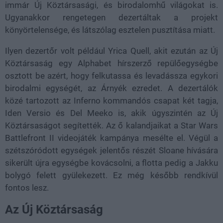
immár Új Köztársasági, és birodalomhű világokat is.
Ugyanakkor rengetegen dezertáltak a projekt
könyörtelensége, és látszólag esztelen pusztítása miatt.
Ilyen dezertőr volt például Yrica Quell, akit ezután az Új
Köztársaság egy Alphabet hírszerző repülőegységbe
osztott be azért, hogy felkutassa és levadássza egykori
birodalmi egységét, az Árnyék ezredet. A dezertálók
közé tartozott az Inferno kommandós csapat két tagja,
Iden Versio és Del Meeko is, akik úgyszintén az Új
Köztársaságot segítették. Az ő kalandjaikat a Star Wars
Battlefront II videojáték kampánya mesélte el. Végül a
szétszóródott egységek jelentős részét Sloane hívására
sikerült újra egységbe kovácsolni, a flotta pedig a Jakku
bolygó felett gyülekezett. Ez még később rendkívül
fontos lesz.
Az Új Köztársaság