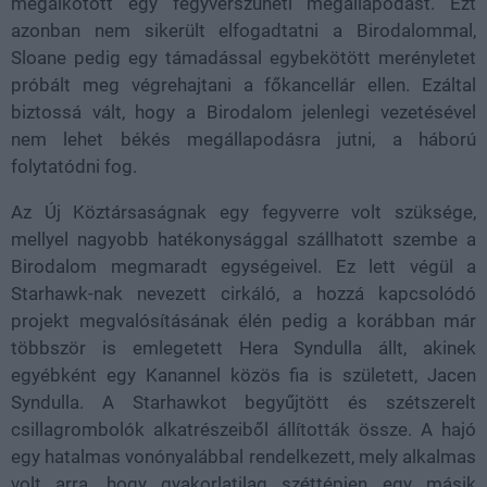
megalkotott egy fegyverszüneti megállapodást. Ezt
azonban nem sikerült elfogadtatni a Birodalommal,
Sloane pedig egy támadással egybekötött merényletet
próbált meg végrehajtani a főkancellár ellen. Ezáltal
biztossá vált, hogy a Birodalom jelenlegi vezetésével
nem lehet békés megállapodásra jutni, a háború
folytatódni fog.
Az Új Köztársaságnak egy fegyverre volt szüksége,
mellyel nagyobb hatékonysággal szállhatott szembe a
Birodalom megmaradt egységeivel. Ez lett végül a
Starhawk-nak nevezett cirkáló, a hozzá kapcsolódó
projekt megvalósításának élén pedig a korábban már
többször is emlegetett Hera Syndulla állt, akinek
egyébként egy Kanannel közös fia is született, Jacen
Syndulla. A Starhawkot begyűjtött és szétszerelt
csillagrombolók alkatrészeiből állították össze. A hajó
egy hatalmas vonónyalábbal rendelkezett, mely alkalmas
volt arra, hogy gyakorlatilag széttépjen egy másik