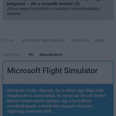
hangulata – Jön a második forduló! (X)
Július végén folytatódik a balatoni strandröplabda-
sorozat.
Címkék:
#microsoft flight simulator
#microsoft
#goty
Platformok:
PC
Xbox Series X
Microsoft Flight Simulator
Szívesen írnék végszót, de a robot egy ideje már
megkezdte a süllyedést, és mivel az úti cél Szent-
Martin lélekvesztő reptere, így a leszállást
mindenképpen szeretném magam végezni,
úgyhogy mennem kell.