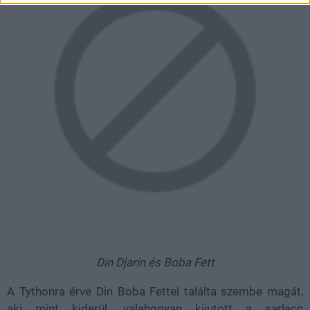
Din Djarin és Boba Fett
A Tythonra érve Din Boba Fettel találta szembe magát,
aki mint kiderül, valahogyan kijutott a sarlacc