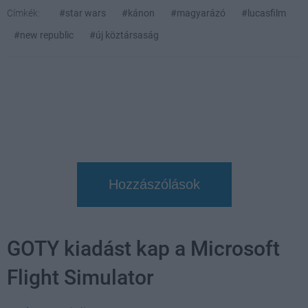
Címkék:
#star wars
#kánon
#magyarázó
#lucasfilm
#new republic
#új köztársaság
Hozzászólások
GOTY kiadást kap a Microsoft
Flight Simulator