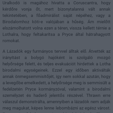
Uralkodó is magához hívatta a Coruscantra, hogy
kérdőre vonja őt, mert bizonytalanná vált annak
tekintetében, a főadmirálist saját népéhez, vagy a
Birodalomhoz köti-e valójában a hűség. Ám mielőtt
elszámolhatott volna ezen a téren, vissza kellett térnie a
Lothalra, hogy feltakarítsa a Pryce által hátrahagyott
romokat.
A Lázadók egy furmányos tervvel álltak elő. Átvették az
irányítást a bolygó hajóként is szolgáló mozgó
helyőrsége felett, és teljes evakuációt hirdettek a Lotha
birodalmi egységeinek. Ezzel egy időben aktiválták
annak önmegsemmisítőjét, így nem sokkal azután, hogy
a levegőbe emelkedett, a helyőrsége meg is semmisült a
fedélzetén Pryce kormányzóval, valamint a birodalmi
személyzet és haderő jelentős részével. Thrawn erre
válaszul demonstrálta, amennyiben a lázadók nem adják
meg magukat, képes lenne lebombázni az egész várost.