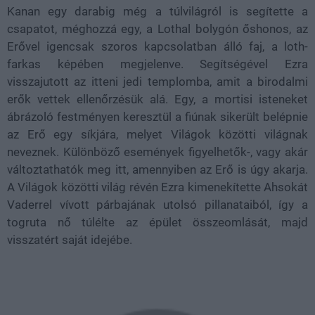
Kanan egy darabig még a túlvilágról is segítette a
csapatot, méghozzá egy, a Lothal bolygón őshonos, az
Erővel igencsak szoros kapcsolatban álló faj, a loth-
farkas képében megjelenve. Segítségével Ezra
visszajutott az itteni jedi templomba, amit a birodalmi
erők vettek ellenőrzésük alá. Egy, a mortisi isteneket
ábrázoló festményen keresztül a fiúnak sikerült belépnie
az Erő egy síkjára, melyet Világok közötti világnak
neveznek. Különböző események figyelhetők-, vagy akár
változtathatók meg itt, amennyiben az Erő is úgy akarja.
A Világok közötti világ révén Ezra kimenekítette Ahsokát
Vaderrel vívott párbajának utolsó pillanataiból, így a
togruta nő túlélte az épület összeomlását, majd
visszatért saját idejébe.