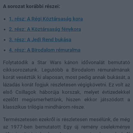
A sorozat korábbi részei:
1. rész: A Régi Köztársaság kora
2. rész: A Köztársaság fénykora
3. rész: A Jedi Rend bukása
4. rész: A Birodalom rémuralma
Folytatódik a Star Wars kánon idővonalát bemutató
cikksorozatunk. Legutóbb a Birodalom rémuralmának
korát veséztük ki alaposan, most pedig annak bukását, a
lázadás korát fogjuk részletesen végigkövetni. Ez volt az
első Csillagok háborúja korszak, melyet évtizedekkel
ezelőtt megismerhettünk, hiszen ekkor játszódott a
klasszikus trilógia mindhárom része.
Természetesen ezekről is részletesen mesélünk, de még
az 1977-ben bemutatott Egy új remény cselekménye