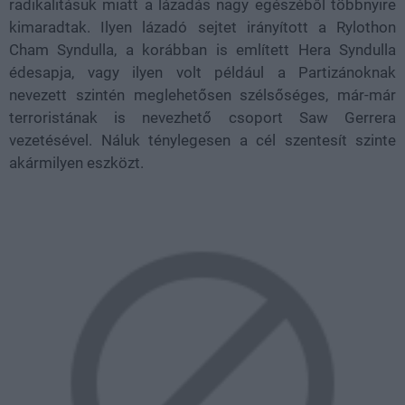
radikalitásuk miatt a lázadás nagy egészéből többnyire
kimaradtak. Ilyen lázadó sejtet irányított a Rylothon
Cham Syndulla, a korábban is említett Hera Syndulla
édesapja, vagy ilyen volt például a Partizánoknak
nevezett szintén meglehetősen szélsőséges, már-már
terroristának is nevezhető csoport Saw Gerrera
vezetésével. Náluk ténylegesen a cél szentesít szinte
akármilyen eszközt.