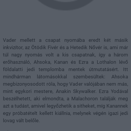
Vader mellett a csapat nyomába eredt két másik
inkvizítor, az Ötödik Fivér és a Hetedik Nővér is, ami már
túl nagy nyomás volt a kis csapatnak, így a három
erőhasználó, Ahsoka, Kanan és Ezra a Lothalon lévő
földalatti jedi templomba mentek útmutatásért. Itt
mindhárman látomásokkal szembesültek: Ahsoka
megbizonyosodott róla, hogy Vader valójában nem más,
mint egykori mestere, Anakin Skywalker. Ezra Yodával
beszélhetett, aki elmondta, a Malachoron találják meg
azt a tudást, amivel legyőzhetik a sitheket, míg Kanannek
egy próbatételt kellett kiállnia, melynek végén igazi jedi
lovag vált belőle.