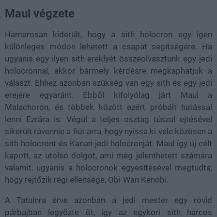
Maul végzete
Hamarosan kiderült, hogy a sith holocron egy igen
különleges módon lehetett a csapat segítségére. Ha
ugyanis egy ilyen sith ereklyét összeolvasztunk egy jedi
holocronnal, akkor bármely kérdésre megkaphatjuk a
választ. Ehhez azonban szükség van egy sith és egy jedi
erejére egyaránt. Ebből kifolyólag járt Maul a
Malachoron, és többek között ezért próbált hatással
lenni Ezrára is. Végül a teljes osztag túszul ejtésével
sikerült rávennie a fiút arra, hogy nyissa ki vele közösen a
sith holocront és Kanan jedi holocronját. Maul így új célt
kapott, az utolsó dolgot, ami még jelenthetett számára
valamit, ugyanis a holocronok egyesítésével megtudta,
hogy rejtőzik régi ellensége, Obi-Wan Kenobi.
A Tatuinra érve azonban a jedi mester egy rövid
párbajban legyőzte őt, így az egykori sith harcos