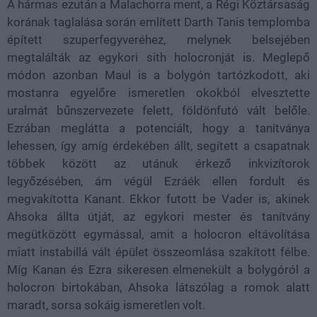
A hármas ezután a Malachorra ment, a Régi Köztársaság
korának taglalása során említett Darth Tanis templomba
épített szuperfegyveréhez, melynek belsejében
megtalálták az egykori sith holocronját is. Meglepő
módon azonban Maul is a bolygón tartózkodott, aki
mostanra egyelőre ismeretlen okokból elvesztette
uralmát bűnszervezete felett, földönfutó vált belőle.
Ezrában meglátta a potenciált, hogy a tanítványa
lehessen, így amíg érdekében állt, segített a csapatnak
többek között az utánuk érkező inkvizítorok
legyőzésében, ám végül Ezráék ellen fordult és
megvakította Kanant. Ekkor futott be Vader is, akinek
Ahsoka állta útját, az egykori mester és tanítvány
megütközött egymással, amit a holocron eltávolítása
miatt instabillá vált épület összeomlása szakított félbe.
Míg Kanan és Ezra sikeresen elmenekült a bolygóról a
holocron birtokában, Ahsoka látszólag a romok alatt
maradt, sorsa sokáig ismeretlen volt.