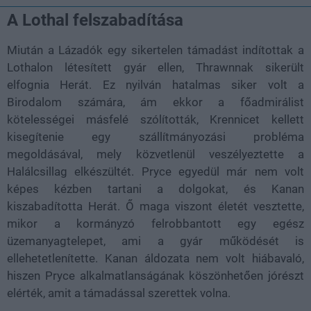
A Lothal felszabadítása
Miután a Lázadók egy sikertelen támadást indítottak a
Lothalon létesített gyár ellen, Thrawnnak sikerült
elfognia Herát. Ez nyilván hatalmas siker volt a
Birodalom számára, ám ekkor a főadmirálist
kötelességei másfelé szólították, Krennicet kellett
kisegítenie egy szállítmányozási probléma
megoldásával, mely közvetlenül veszélyeztette a
Halálcsillag elkészültét. Pryce egyedül már nem volt
képes kézben tartani a dolgokat, és Kanan
kiszabadította Herát. Ő maga viszont életét vesztette,
mikor a kormányzó felrobbantott egy egész
üzemanyagtelepet, ami a gyár működését is
ellehetetlenítette. Kanan áldozata nem volt hiábavaló,
hiszen Pryce alkalmatlanságának köszönhetően jórészt
elérték, amit a támadással szerettek volna.