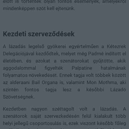
előtt is történtek olyan fontos események, amelyekről
mindenképpen szót kell ejtenünk.
Kezdeti szerveződések
A lázadás legelső gyökerei egyértelműen a Kétezrek
Delegációjával kezdődtek, melyet még Padmé indított el
életében, és azokat a szenátorokat gyűjtötte, akik
aggodalommal figyelték Palpatine hatalmának
folyamatos növekedését. Ennek tagja volt többek között
az alderaani Bail Organa is, valamint Mon Mothma, aki
szintén fontos tagja lesz a későbbi Lázadó
Szövetségnek.
Kezdetben nagyon széttagolt volt a lázadás. A
szenátorok saját szervezkedésén felül kialakult több
helyi jellegű csoportosulás is, ezek viszont később főleg