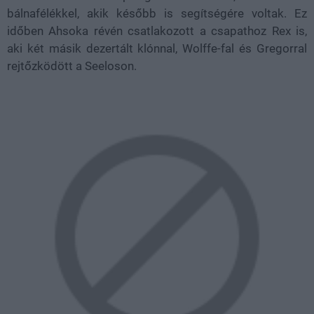
bálnafélékkel, akik később is segítségére voltak. Ez
időben Ahsoka révén csatlakozott a csapathoz Rex is,
aki két másik dezertált klónnal, Wolffe-fal és Gregorral
rejtőzködött a Seeloson.