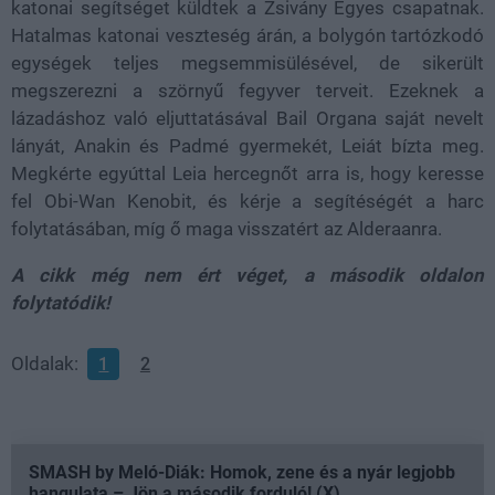
katonai segítséget küldtek a Zsivány Egyes csapatnak.
Hatalmas katonai veszteség árán, a bolygón tartózkodó
egységek teljes megsemmisülésével, de sikerült
megszerezni a szörnyű fegyver terveit. Ezeknek a
lázadáshoz való eljuttatásával Bail Organa saját nevelt
lányát, Anakin és Padmé gyermekét, Leiát bízta meg.
Megkérte egyúttal Leia hercegnőt arra is, hogy keresse
fel Obi-Wan Kenobit, és kérje a segítéségét a harc
folytatásában, míg ő maga visszatért az Alderaanra.
A cikk még nem ért véget, a második oldalon
folytatódik!
Oldalak:
1
2
SMASH by Meló-Diák: Homok, zene és a nyár legjobb
hangulata – Jön a második forduló! (X)