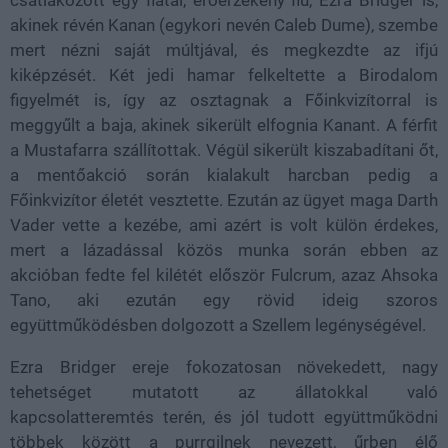
csatlakozott egy fiatal, erőérzékeny fiú, Ezra Bridger is,
akinek révén Kanan (egykori nevén Caleb Dume), szembe
mert nézni saját múltjával, és megkezdte az ifjú
kiképzését. Két jedi hamar felkeltette a Birodalom
figyelmét is, így az osztagnak a Főinkvizítorral is
meggyűlt a baja, akinek sikerült elfognia Kanant. A férfit
a Mustafarra szállítottak. Végül sikerült kiszabadítani őt,
a mentőakció során kialakult harcban pedig a
Főinkvizítor életét vesztette. Ezután az ügyet maga Darth
Vader vette a kezébe, ami azért is volt külön érdekes,
mert a lázadással közös munka során ebben az
akcióban fedte fel kilétét először Fulcrum, azaz Ahsoka
Tano, aki ezután egy rövid ideig szoros
együttműködésben dolgozott a Szellem legénységével.
Ezra Bridger ereje fokozatosan növekedett, nagy
tehetséget mutatott az állatokkal való
kapcsolatteremtés terén, és jól tudott együttműködni
többek között a purrgilnek nevezett, űrben élő