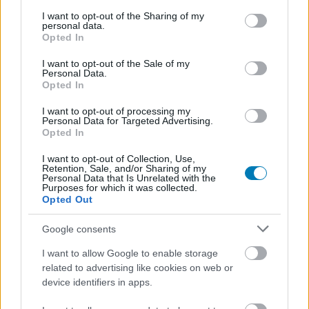
services and may gather and store information including but
belülről szabotálni.
not limited to your visit or usage behaviour. You may click to
I want to opt-out of the Sharing of my
personal data.
grant or deny consent to Google and its third-party tags to
A Lothal kormányzója, Ahrinda Pryce egy régi
Opted In
use your data for below specified purposes in below Google
szövetségesétől, Thrawn főadmirálistól kért segítséget.
consent section.
I want to opt-out of the Sale of my
Thrawn egy chiss fajba tartozó, gyakorlatilag az egyik
Personal Data.
legmagasabb katonai beosztásban szolgáló tiszt, aki
Opted In
egy igazi lángelmének tekinthető, zseniális stratégiai
I want to opt-out of processing my
érzékkel rendelkezett. Az Ismeretlen Területeken
Personal Data for Targeted Advertising.
Opted In
található Chiss Birodalomból érkezett. Valódi célja
Palpatine Birodalmának szolgálatával az volt, hogy egy
I want to opt-out of Collection, Use,
Retention, Sale, and/or Sharing of my
lehetséges szövetségest találjon saját népe számára
Personal Data that Is Unrelated with the
egy grysknek nevezett fajjal szemben, ami hódítással
Purposes for which it was collected.
Opted Out
fenyegette őket, később pedig feltehetően az egész
galaxist is. Ugyanakkor akármilyen erős katonai
Google consents
stratégiai érzékkel rendelkezett is, politikai képességei
I want to allow Google to enable storage
meglehetősen csekélyek voltak, így szüksége volt egy
related to advertising like cookies on web or
szövetségesre ezen a területen. Ez lett Pryce. Miután
device identifiers in apps.
Thrawn sikeresen felszámolt egy Nightswan álnéven
működő lázadó vezette sejtet, mely hatalmas károkat