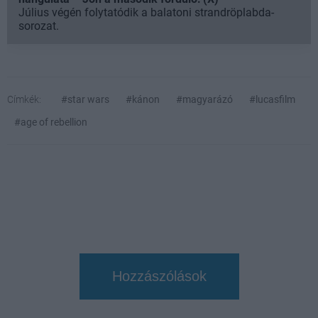
Július végén folytatódik a balatoni strandröplabda-
sorozat.
Címkék:
#star wars
#kánon
#magyarázó
#lucasfilm
#age of rebellion
Hozzászólások