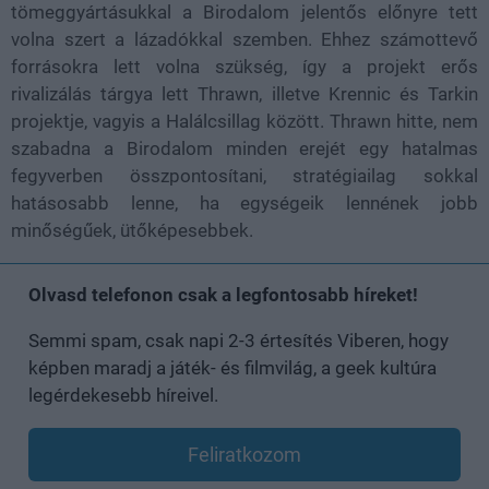
tömeggyártásukkal a Birodalom jelentős előnyre tett
volna szert a lázadókkal szemben. Ehhez számottevő
forrásokra lett volna szükség, így a projekt erős
rivalizálás tárgya lett Thrawn, illetve Krennic és Tarkin
projektje, vagyis a Halálcsillag között. Thrawn hitte, nem
szabadna a Birodalom minden erejét egy hatalmas
fegyverben összpontosítani, stratégiailag sokkal
hatásosabb lenne, ha egységeik lennének jobb
minőségűek, ütőképesebbek.
Olvasd telefonon csak a legfontosabb híreket!
Semmi spam, csak napi 2-3 értesítés Viberen, hogy
képben maradj a játék- és filmvilág, a geek kultúra
legérdekesebb híreivel.
Feliratkozom