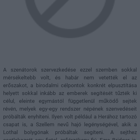
A szenátorok szervezkedése ezzel szemben sokkal
mérsékeltebb volt, és habár nem vetették el az
erőszakot, a birodalmi célpontok konkrét elpusztítása
helyett sokkal inkább az emberek segítését tűzték ki
célul, eleinte egymástól függetlenül működő sejtek
révén, melyek egy-egy rendszer népének szenvedéseit
próbálták enyhíteni. Ilyen volt például a Herához tartozó
csapat is, a Szellem nevű hajó legénységével, akik a
Lothal bolygónak próbáltak segíteni. A sejthez