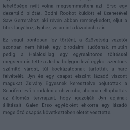
lehetősége nyílt volna megsemmisíteni azt. Erso egy
dezertáló pilótát, Bodhi Rookot küldött el üzenetével
Saw Gerrerához, aki révén abban reménykedett, eljut a
titok lányához, Jynhez, valamint a lázadáshoz is.
Ez végül pontosan így történt, a Szövetség vezetői
azonban nem hittek egy birodalmi tudósnak, miután
pedig a Halálcsillag egy egyreaktoros töltéssel
megsemmisítette a Jedha bolygón lévő egykor szentnek
számító várost, túl kockázatosnak tartották a harc
felvételét. Jyn és egy csapat elszánt lázadó viszont
magukat Zsivány Egyesnek keresztelve bejutottak a
Scarifen lévő birodalmi archívumba, ahonnan ellophatták
az állomás tervrajzait, hogy igazolják Jyn apjának
állításait. Galen Erso egyébként ekkorra egy lázadó
megelőző csapás következtében életét vesztette.