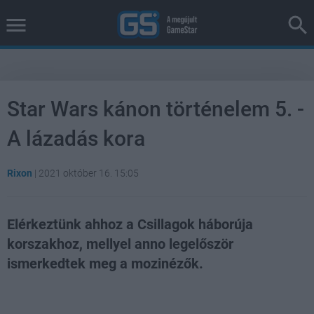
Star Wars kánon történelem 5. -
A lázadás kora
Rixon
|
2021 október 16. 15:05
Elérkeztünk ahhoz a Csillagok háborúja
korszakhoz, mellyel anno legelőször
ismerkedtek meg a mozinézők.
Loaded
:
Unmute
37.41%