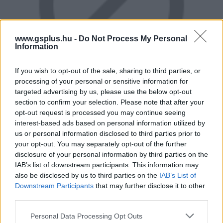
www.gsplus.hu -
Do Not Process My Personal
Information
If you wish to opt-out of the sale, sharing to third parties, or
processing of your personal or sensitive information for
targeted advertising by us, please use the below opt-out
section to confirm your selection. Please note that after your
opt-out request is processed you may continue seeing
interest-based ads based on personal information utilized by
Thrawn főadmirális
us or personal information disclosed to third parties prior to
your opt-out. You may separately opt-out of the further
A Malachoron történt események után a lothali lázadók
disclosure of your personal information by third parties on the
fő céljává az vált, hogy Atollon bolygón létesített új
IAB’s list of downstream participants. This information may
bázisukról támogassák a Lothalon maradt azon
also be disclosed by us to third parties on the
IAB’s List of
Downstream Participants
that may further disclose it to other
felkelőket, akiket a lakosságból sikerült megnyerni
third parties.
maguknak. Különösen fontos volt ez a bolygón létesített
birodalmi gyár miatt, amit ennek révén sikerülhetett
Please note that this website/app uses one or more Google
Personal Data Processing Opt Outs