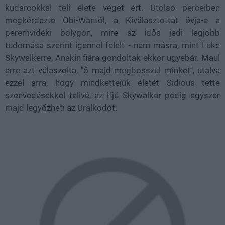
kudarcokkal teli élete véget ért. Utolsó perceiben
megkérdezte Obi-Wantól, a Kiválasztottat óvja-e a
peremvidéki bolygón, mire az idős jedi legjobb
tudomása szerint igennel felelt - nem másra, mint Luke
Skywalkerre, Anakin fiára gondoltak ekkor ugyebár. Maul
erre azt válaszolta, "ő majd megbosszul minket", utalva
ezzel arra, hogy mindkettejük életét Sidious tette
szenvedésekkel telivé, az ifjú Skywalker pedig egyszer
majd legyőzheti az Uralkodót.