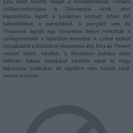
Ezra ezért feladta magát a birodalmiaknak. Thrawn
csillagrombolójára, a Chimaerára vitték, ahol
kapcsolatba lépett a korábban említett űrben élő
bálnafélékkel, a purrgilekkel. A purrgilek vele és
Thrawnnal együtt egy ismeretlen helyre vontatták a
csillagrombolót a hiperűrön keresztül. A Lothal ezáltal
felszabadult a Birodalom elnyomása alól, Ezra és Thrawn
viszont eltűnt. Később, a Birodalom bukása utáni
időkben Sabine Ahsokával karöltve indult el, hogy
felkutassa hollétüket, de egyelőre nem tudunk róluk
semmi biztosat.