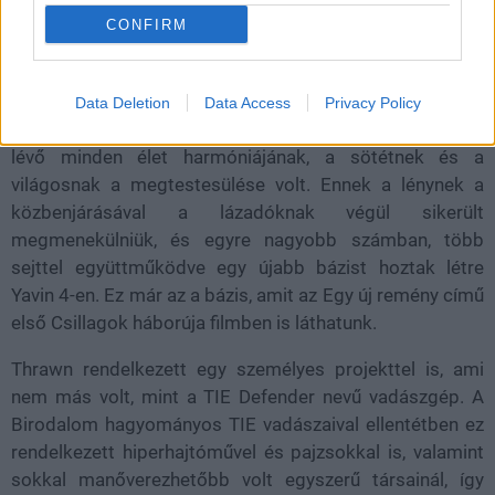
CONFIRM
Egészen az Atollonig sikerült visszakövetni Heraék
sejtjét, az itteni bázis pedig el is pusztult. Élt itt azonban
Data Deletion
Data Access
Privacy Policy
egy lény, a Bendu, aki a természeti Erő, a természetben
lévő minden élet harmóniájának, a sötétnek és a
világosnak a megtestesülése volt. Ennek a lénynek a
közbenjárásával a lázadóknak végül sikerült
megmenekülniük, és egyre nagyobb számban, több
sejttel együttműködve egy újabb bázist hoztak létre
Yavin 4-en. Ez már az a bázis, amit az Egy új remény című
első Csillagok háborúja filmben is láthatunk.
Thrawn rendelkezett egy személyes projekttel is, ami
nem más volt, mint a TIE Defender nevű vadászgép. A
Birodalom hagyományos TIE vadászaival ellentétben ez
rendelkezett hiperhajtóművel és pajzsokkal is, valamint
sokkal manőverezhetőbb volt egyszerű társainál, így