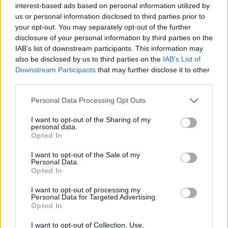
SMASH by Meló-Diák: Homok, zene és a nyár legjobb
interest-based ads based on personal information utilized by
hangulata – Jön a második forduló! (X)
us or personal information disclosed to third parties prior to
Július végén folytatódik a balatoni strandröplabda-
your opt-out. You may separately opt-out of the further
sorozat.
disclosure of your personal information by third parties on the
IAB’s list of downstream participants. This information may
also be disclosed by us to third parties on the
IAB’s List of
Downstream Participants
that may further disclose it to other
third parties.
Címkék:
#mozi toplista
#így neveld a sárkányodat
#elio
Please note that this website/app uses one or more Google
Personal Data Processing Opt Outs
services and may gather and store information including but
not limited to your visit or usage behaviour. You may click to
I want to opt-out of the Sharing of my
personal data.
grant or deny consent to Google and its third-party tags to
Opted In
use your data for below specified purposes in below Google
consent section.
I want to opt-out of the Sale of my
Personal Data.
Opted In
I want to opt-out of processing my
Hozzászólások
Personal Data for Targeted Advertising.
Opted In
I want to opt-out of Collection, Use,