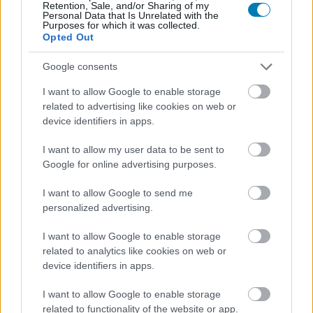
Retention, Sale, and/or Sharing of my
A The Witcher 4 fejlesztője
Personal Data that Is Unrelated with the
Purposes for which it was collected.
Opted Out
szerint addig ne ítélj Ciriről,
Google consents
amíg nem játszottál a játékkal
I want to allow Google to enable storage
related to advertising like cookies on web or
daev
|
2025 június 22. 21:01
device identifiers in apps.
I want to allow my user data to be sent to
A CDPR-os fejlesztő szerint akkor lehet majd
Google for online advertising purposes.
véleményt mondani, ha valaki már átélte azt az
I want to allow Google to send me
élményt, amit a The Witcher 4 nyújt.
personalized advertising.
Loaded
:
Unmute
I want to allow Google to enable storage
21.86%
related to analytics like cookies on web or
A
The Witcher 4 megjelenés
még elég messze van, de a
device identifiers in apps.
CD Projekt Red döntése, miszerint a főszereplő ezúttal
I want to allow Google to enable storage
nem Geralt lesz, hanem Ciri, már most nagy vitákat szül a
related to functionality of the website or app.