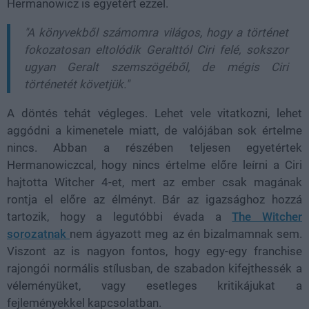
Hermanowicz is egyetért ezzel.
"A könyvekből számomra világos, hogy a történet
fokozatosan eltolódik Geralttól Ciri felé, sokszor
ugyan Geralt szemszögéből, de mégis Ciri
történetét követjük."
A döntés tehát végleges. Lehet vele vitatkozni, lehet
aggódni a kimenetele miatt, de valójában sok értelme
nincs. Abban a részében teljesen egyetértek
Hermanowiczcal, hogy nincs értelme előre leírni a Ciri
hajtotta Witcher 4-et, mert az ember csak magának
rontja el előre az élményt. Bár az igazsághoz hozzá
tartozik, hogy a legutóbbi évada a
The Witcher
sorozatnak
nem ágyazott meg az én bizalmamnak sem.
Viszont az is nagyon fontos, hogy egy-egy franchise
rajongói normális stílusban, de szabadon kifejthessék a
véleményüket, vagy esetleges kritikájukat a
fejleményekkel kapcsolatban.