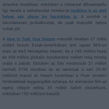
amerikai mozikban, miközben a Universal élőszereplős
Így neveld a sárkányodat remake-je
továbbra is az első
helyen van, ahogy kis hazánkban is.
A zombik is
becsületesen próbálkoztak, de csak második helyre
voltak jók.
A
How to Train Your Dragon
második hetében 37 millió
dollárt hozott Észak-Amerikában, ami ugyan 56%-os
esés az első hétvégéhez képest, de a 160 milliós hazai
és 358 milliós globális összbevétel mellett még mindig
uralja a pályát. Eközben az Elio mindössze 21 milliót
termelt 3750 moziban és ez nemcsak a várt 25-30
milliótól marad el, hanem konkrétan a Pixar modern
történetének leggyengébb nyitánya. Az animációs film az
egész világon eddig 35 milliót tudott összehozni,
miközben 150 millióból készült.