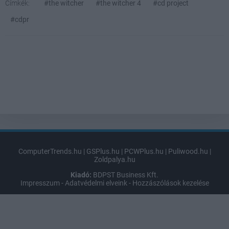
Címkék:
#the witcher
#the witcher 4
#cd project
#cdpr
ComputerTrends.hu
|
GSPlus.hu
|
PCWPlus.hu
|
Puliwood.hu
|
Zoldpalya.hu
Kiadó:
BDPST Business Kft.
Impresszum
-
Adatvédelmi elveink
-
Hozzászólások kezelése