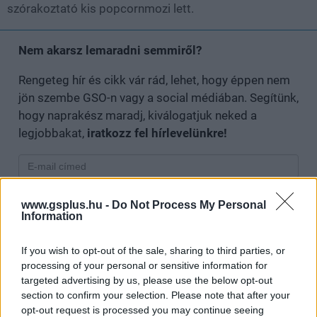
szórakoztató kis popcornmozi lett.
Nem akarsz lemaradni semmiről?
Rengeteg hír és cikk vár rád, lehet, hogy éppen nem
jön szembe GSO-n vagy a social médiában. Segítünk,
hogy naprakész maradj, kiválogatjuk neked a
legjobbakat,
iratkozz fel hírlevelünkre!
Kijelentem, hogy az
adatkezelési nyilatkozat
tartalmát
www.gsplus.hu -
Do Not Process My Personal
megismertem és azt elfogadom.
Information
Feliratkozom
If you wish to opt-out of the sale, sharing to third parties, or
processing of your personal or sensitive information for
targeted advertising by us, please use the below opt-out
section to confirm your selection. Please note that after your
opt-out request is processed you may continue seeing