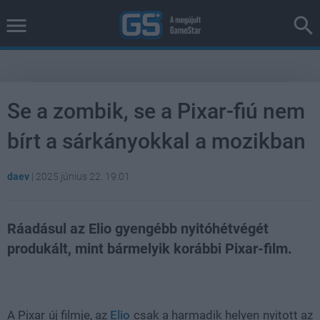
Se a zombik, se a Pixar-fiú nem
bírt a sárkányokkal a mozikban
daev
|
2025 június 22. 19:01
Ráadásul az Elio gyengébb nyitóhétvégét
produkált, mint bármelyik korábbi Pixar-film.
Loaded
:
Unmute
38.46%
A Pixar új filmje, az
Elio
csak a harmadik helyen nyitott az