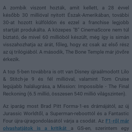
A zombik viszont hozták, amit kellett, a 28 évvel
később 30 millióval nyitott Észak-Amerikában, további
30-at hozott külföldön és ezzel a franchise legjobb
startját produkálta. A közepes "B" CinemaScore nem túl
biztató, de mivel 60 millióból készült, még így is simán
visszahozhatja az árát, főleg, hogy ez csak az első rész
az új trilógiából. A második, The Bone Temple már jövőre
érkezik.
A top 5-ben továbbra is ott van Disney újraálmodott Lilo
& Stitch-je 9 és fél millióval, valamint Tom Cruise
legújabb halálugrása, a Mission: Impossible - The Final
Reckoning (6.5 millió, összesen 540 millió világszinten).
Az iparág most Brad Pitt Forma-1-es drámájától, az új
Jurassic Worldtől, a Superman-reboottól és a Fantastic
Four újra-újragondolásától várja a csodát. Az
F1-ről már
olvashatjátok is a kritikát
a GS-en, szerintem egy