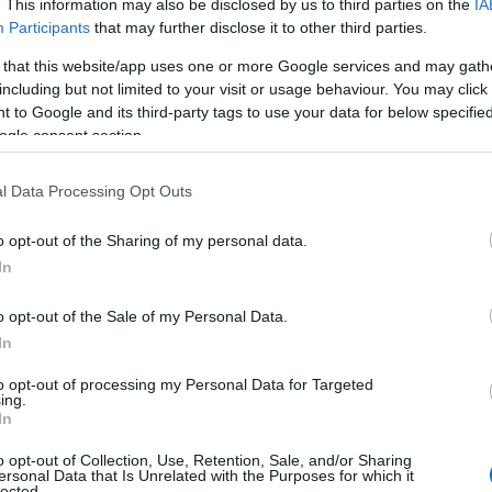
. This information may also be disclosed by us to third parties on the
IA
télyes kő, amely végül a mi világunkban kötött ki.
Participants
that may further disclose it to other third parties.
 that this website/app uses one or more Google services and may gath
including but not limited to your visit or usage behaviour. You may click 
 to Google and its third-party tags to use your data for below specifi
ogle consent section.
, hardveres videók, minden, ami 1-2 percbe belefér.
l Data Processing Opt Outs
egnézem
o opt-out of the Sharing of my personal data.
In
o opt-out of the Sale of my Personal Data.
In
b hangulata – Jön a második forduló! (X)
to opt-out of processing my Personal Data for Targeted
sorozat.
ing.
In
o opt-out of Collection, Use, Retention, Sale, and/or Sharing
ersonal Data that Is Unrelated with the Purposes for which it
#vecna
lected.