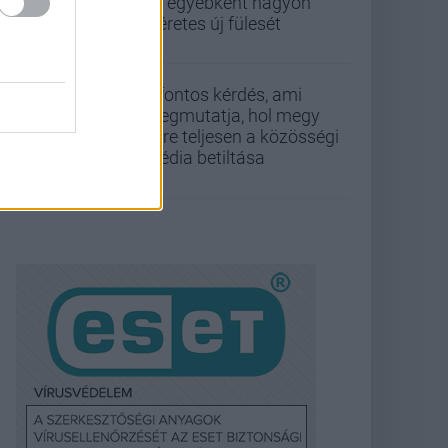
az egyébként nagyon
ígéretes új fülesét
5 fontos kérdés, ami
megmutatja, hol megy
félre teljesen a közösségi
média betiltása