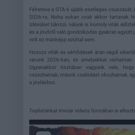
Félretéve a GTA 6 újabb esetleges csúszását,
2026-ra. Noha sokan csak akkor tartanak hit
ízlésüket tükrözi, nálunk is komoly viták előzt
és a jövőről való gondolkodás gyakran együtt 
volt ez másképp ezúttal sem.
Hosszú viták és sértődések árán végül sikerül
várunk 2026-ban, és amelyekkel várhatóan 
Ugyanakkor tisztában vagyunk vele, hogy 
csúszhatnak, mások csalódást okozhatnak, így
a jósláshoz.
Toplistánkat immár videós formában is elhoztu