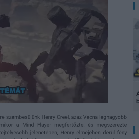
A
gre szembesülünk Henry Creel, azaz Vecna legnagyobb
amikor a Mind Flayer megfertőzte, és megszerezte
rejtélyesebb jelenetében, Henry elméjében derül fény