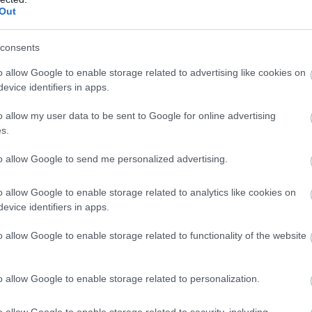
Out
consents
o allow Google to enable storage related to advertising like cookies on
evice identifiers in apps.
o allow my user data to be sent to Google for online advertising
s.
to allow Google to send me personalized advertising.
zászólások
o allow Google to enable storage related to analytics like cookies on
evice identifiers in apps.
o allow Google to enable storage related to functionality of the website
kokat várjuk a legjobban
o allow Google to enable storage related to personalization.
o allow Google to enable storage related to security, including