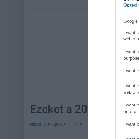
Opted 
Google 
I want t
web or d
I want t
purpose
I want 
Hoz
I want t
web or d
I want t
Ezeket a 2026-os játé
or app.
I want t
Rixon
|
2026 január 3. 12:04
I want t