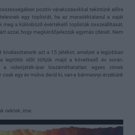
 összességében pozitív várakozásokkal tekintünk előre
elesnek egy toplistát, ha az maradéktalanul a saját
ék meg a különböző évértékelő toplisták összeállítását,
járt azzal, hogy megkérdőjelezzük egymás ízlését. Nem
t kiválasztanunk azt a 15 játékot, amelyet a legjobban
a legtöbb időt töltjük majd a következő év során.
a videójáték-ipar kiszámíthatatlan: egyes címek
 csak egy év múlva derül ki, van-e bármennyi érzékünk
k nektek, íme: