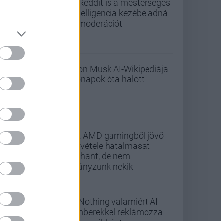
A Reddit is a mesterséges
intelligencia kezébe adná
a moderációt
Elon Musk AI-Wikipediája
hónapok óta halott
Az AMD gamingből jövő
bevétele hatalmasat
zuhant, de nem
hiányzunk nekik
A Nothing valamiért AI-
emberekkel reklámozza