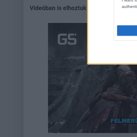
authenti
Videóban is elhoztuk nektek legjobban 
Loaded
:
Unmute
22.07%