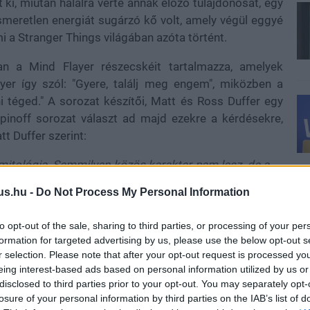
t ki, miután halálra verte annak előző tulajdonosát, egy
meretlen energiát sugárzó kő volt, amely végül eggyé
i a Stranger Things világában azóta történt.
an a Mind Flayer részecskéit tartalmazza, amelyek
yer így szól: "Gyere, találj meg engem", miközben a
ni téged." A sorozat készítői, Matt és Ross Duffer egy
 spinoff sorozat választ ad majd ezekre a kérdésekre,
t Duffer szerint:
 új mitológia. Semmilyen közös karakter nem lesz, de a
us.hu -
Do Not Process My Personal Information
to opt-out of the sale, sharing to third parties, or processing of your per
padi előadás, amely a sorozat előzménye, szintén utal
formation for targeted advertising by us, please use the below opt-out s
ogy Henry és a tudós a Dimension X nevű dimenzióba
r selection. Please note that after your opt-out request is processed y
gváltozott, később pedig Dr. Brenner felhasználja őt a
eing interest-based ads based on personal information utilized by us or
leteihez. Az előadás még egy 1943-as, második
disclosed to third parties prior to your opt-out. You may separately opt-
losure of your personal information by third parties on the IAB’s list of
ol, amelynek célja volt, hogy láthatatlanná tegyenek