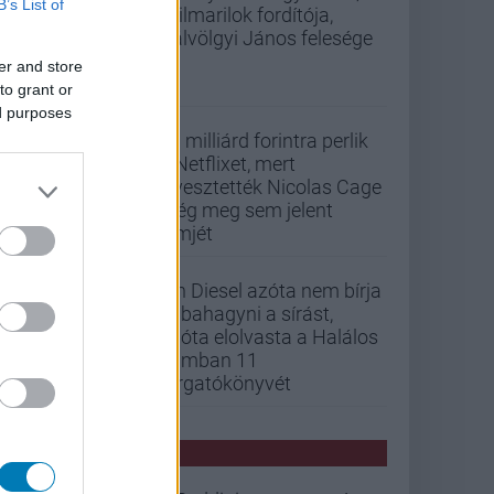
B’s List of
szilmarilok fordítója,
Gálvölgyi János felesége
er and store
to grant or
ed purposes
33 milliárd forintra perlik
a Netflixet, mert
elvesztették Nicolas Cage
még meg sem jelent
filmjét
Vin Diesel azóta nem bírja
abbahagyni a sírást,
mióta elolvasta a Halálos
iramban 11
forgatókönyvét
PCW HÍREK