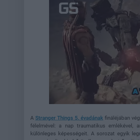
Loaded
:
Unmute
44.98%
A
Stranger Things 5. évadának
fináléjában vé
félelmével: a nap traumatikus emlékével, 
különleges képességeit. A sorozat egyik leg