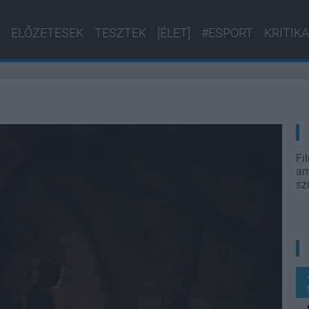
ELŐZETESEK
TESZTEK
[ÉLET]
#ESPORT
KRITIKA
Fi
am
sz