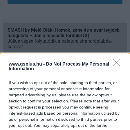
SMASH by Meló-Diák: Homok, zene és a nyár legjobb
hangulata – Jön a második forduló! (X)
Július végén folytatódik a balatoni strandröplabda-
sorozat.
www.gsplus.hu -
Do Not Process My Personal
Information
Címkék:
#al pacino
#harrison ford
#han solo
#star
If you wish to opt-out of the sale, sharing to third parties, or
wars
#csillagok háborúja
processing of your personal or sensitive information for
targeted advertising by us, please use the below opt-out
section to confirm your selection. Please note that after your
opt-out request is processed you may continue seeing
interest-based ads based on personal information utilized by
us or personal information disclosed to third parties prior to
your opt-out. You may separately opt-out of the further