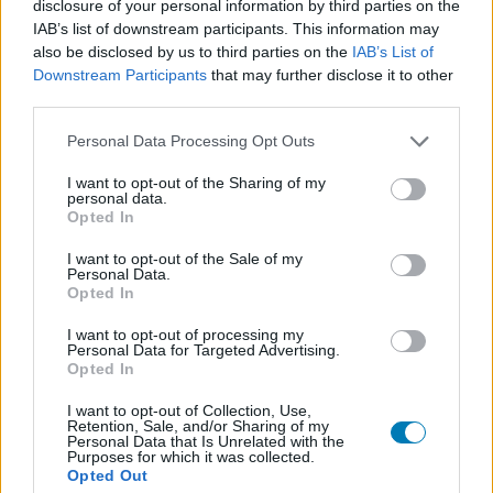
disclosure of your personal information by third parties on the
IAB’s list of downstream participants. This information may
also be disclosed by us to third parties on the
IAB’s List of
Hozzászólások
Downstream Participants
that may further disclose it to other
third parties.
Please note that this website/app uses one or more Google
Personal Data Processing Opt Outs
services and may gather and store information including but
A Disney+ ezekkel a
not limited to your visit or usage behaviour. You may click to
I want to opt-out of the Sharing of my
personal data.
grant or deny consent to Google and its third-party tags to
premierekkel búcsúztatja
Opted In
use your data for below specified purposes in below Google
consent section.
áprilist
I want to opt-out of the Sale of my
Personal Data.
Opted In
Szada
|
2023 április 21. 20:33
I want to opt-out of processing my
Personal Data for Targeted Advertising.
Opted In
Bár az erre a hónapra tervezett tartalmak nagy
I want to opt-out of Collection, Use,
Retention, Sale, and/or Sharing of my
részét már ellőtte a Disney, azért még akad
Personal Data that Is Unrelated with the
Purposes for which it was collected.
egy-két érdekesség.
Opted Out