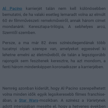
Al Pacino
karrierjét talán nem kell különösebben
bemutatni, de ha valaki esetleg lemaradt volna az elmúlt
60 év filmművészeti remekműveiről, annak három címet
mondanánk: Keresztapa-trilógia, A sebhelyes arcú,
Szemtől szemben.
Persze, a ma már 82 éves színészlegendának több
tucatnyi olyan szerepe van, amelyeket egyesével ki
lehetne emelni az életművéből, de talán a legszigorúbb
rajongók sem feszítenek keresztre, ha azt mondom, a
fenti három mindenképpen koronaékszer a karrierjében.
Nemrég azonban kiderült, hogy Al Pacino szerepelhetett
volna minden idők egyik legsikeresebb filmes franchise-
ában, a
Star Wars
-mozikban. A színész a
Variety
nek
adott interjújában mesélte el, hogy a hetvenes években