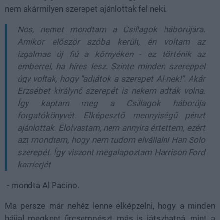
nem akármilyen szerepet ajánlottak fel neki.
Nos, nemet mondtam a Csillagok háborújára.
Amikor először szóba került, én voltam az
izgalmas új fiú a környéken - ez történik az
emberrel, ha híres lesz. Szinte minden szereppel
úgy voltak, hogy
"adjátok a szerepet Al-nek!". Akár
Erzsébet királynő szerepét is nekem adták volna.
Így kaptam meg a Csillagok háborúja
forgatókönyvét. Elképesztő mennyiségű pénzt
ajánlottak. Elolvastam, nem annyira értettem, ezért
azt mondtam, hogy nem tudom elvállalni Han Solo
szerepét. Így viszont megalapoztam Harrison Ford
karrierjét
- mondta Al Pacino.
Ma persze már nehéz lenne elképzelni, hogy a minden
hájjal megkent űrcsempészt más is játszhatná, mint a