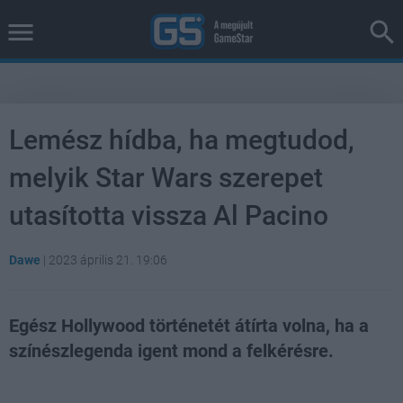
Lemész hídba, ha megtudod,
melyik Star Wars szerepet
utasította vissza Al Pacino
Dawe
|
2023 április 21. 19:06
Egész Hollywood történetét átírta volna, ha a
színészlegenda igent mond a felkérésre.
Loaded
:
Unmute
36.80%