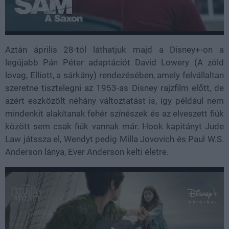
Aztán április 28-tól láthatjuk majd a Disney+-on a
legújabb Pán Péter adaptációt David Lowery (A zöld
lovag, Elliott, a sárkány) rendezésében, amely felvállaltan
szeretne tisztelegni az 1953-as Disney rajzfilm előtt, de
azért eszközölt néhány változtatást is, így például nem
mindenkit alakítanak fehér színészek és az elveszett fiúk
között sem csak fiúk vannak már. Hook kapitányt Jude
Law játssza el, Wendyt pedig Milla Jovovich és Paul W.S.
Anderson lánya, Ever Anderson kelti életre.