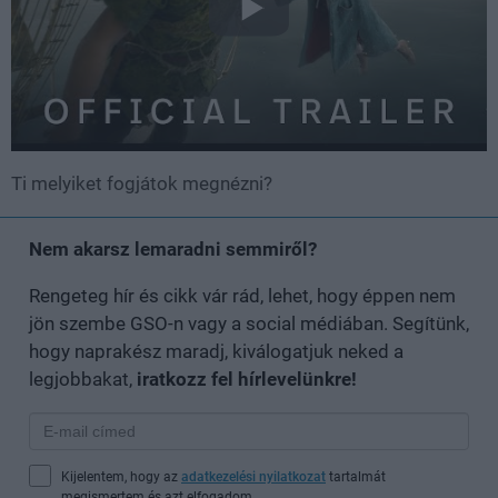
Ti melyiket fogjátok megnézni?
Nem akarsz lemaradni semmiről?
Rengeteg hír és cikk vár rád, lehet, hogy éppen nem
jön szembe GSO-n vagy a social médiában. Segítünk,
hogy naprakész maradj, kiválogatjuk neked a
legjobbakat,
iratkozz fel hírlevelünkre!
Kijelentem, hogy az
adatkezelési nyilatkozat
tartalmát
megismertem és azt elfogadom.