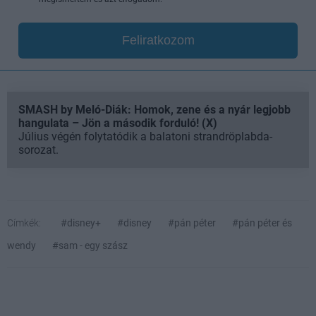
Feliratkozom
SMASH by Meló-Diák: Homok, zene és a nyár legjobb
hangulata – Jön a második forduló! (X)
Július végén folytatódik a balatoni strandröplabda-
sorozat.
Címkék:
#disney+
#disney
#pán péter
#pán péter és
wendy
#sam - egy szász