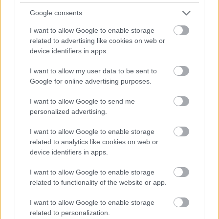
Loaded
:
Unmute
21.65%
Google consents
I want to allow Google to enable storage
Számos
sorozattal és filmmel igyekezett április
related to advertising like cookies on web or
folyamán is
megtartani a hazai előfizetőit a Disney+: a
device identifiers in apps.
reflektorfényt egyértelműen A Mandalóri 3. évada
élvezte, de ezen kívül is volt mit nézni, hiszen a hónapot
I want to allow my user data to be sent to
rögtön egy a calabriai maffiával foglalkozó széria
Google for online advertising purposes.
nyitotta, majd a nagy népszerűségre szert tevő Will Trent
I want to allow Google to send me
folytatta a sort, de nem mehetünk el szó nélkül az Így
personalized advertising.
jártam apátokkal 2. évada és Cheryl Strayed bestseller
esszégyűjteményének adaptációja (Apró gyönyörű
I want to allow Google to enable storage
dolgaink) mellett sem.
related to analytics like cookies on web or
device identifiers in apps.
Április végére már csak egy film- és egy sorozatpremiere
I want to allow Google to enable storage
maradt ereje a streamingszolgáltatónak.
related to functionality of the website or app.
I want to allow Google to enable storage
related to personalization.