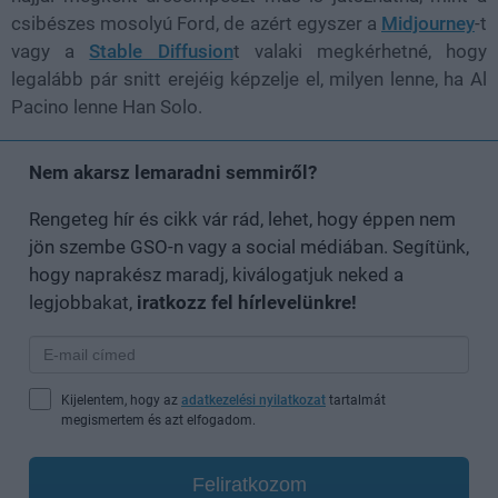
csibészes mosolyú Ford, de azért egyszer a
Midjourney
-t
vagy a
Stable Diffusion
t valaki megkérhetné, hogy
legalább pár snitt erejéig képzelje el, milyen lenne, ha Al
Pacino lenne Han Solo.
Nem akarsz lemaradni semmiről?
Rengeteg hír és cikk vár rád, lehet, hogy éppen nem
jön szembe GSO-n vagy a social médiában. Segítünk,
hogy naprakész maradj, kiválogatjuk neked a
legjobbakat,
iratkozz fel hírlevelünkre!
Kijelentem, hogy az
adatkezelési nyilatkozat
tartalmát
megismertem és azt elfogadom.
Feliratkozom