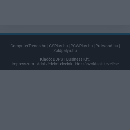
ComputerTrends.hu
|
GSPlus.hu
|
PCWPlus.hu
|
Puliwood.hu
|
Zoldpalya.hu
Kiadó:
BDPST Business Kft.
Impresszum
-
Adatvédelmi elveink
-
Hozzászólások kezelése