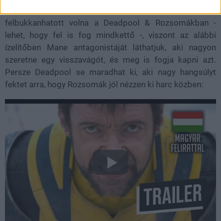
kezdetek: Farkas) Kardfogával is, így bármelyikük
felbukkanhatott volna a Deadpool & Rozsomákban -
lehet, hogy fel is fog mindkettő -, viszont az alábbi
ízelítőben Mane antagonistáját láthatjuk, aki nagyon
szeretne egy visszavágót, és meg is fogja kapni azt.
Persze Deadpool se maradhat ki, aki nagy hangsúlyt
fektet arra, hogy Rozsomák jól nézzen ki harc közben: