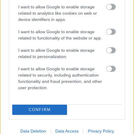
kalandjának. A hype-hoz pedig valószínűleg hozzátesz az
I want to allow Google to enable storage
is, hogy a forgatás kezdete óta nem beszél másról a
related to analytics like cookies on web or
média, mint hogy milyen cameókra számíthatunk.
device identifiers in apps.
Többek között régi X-Men karakterek is visszatérnek,
I want to allow Google to enable storage
mint amilyen Aaron Stanford Pyrója (X-Men 2, X-Men. Az
related to functionality of the website or app.
ellenállás vége).
I want to allow Google to enable storage
A rajongók már szinte nagyítóval figyelik a Deadpool &
related to personalization.
Rozsomák kedvcsinálóit, hátha megpillantanak egy
cameót vagy utalást, és egy alkalommal kiszúrták azt is,
I want to allow Google to enable storage
hogy valószínűleg szerepelni fog a filmben Kardfog
related to security, including authentication
functionality and fraud prevention, and other
(Sabretooth) is, akit játszott már többek között Tyler
user protection.
Mane és Liev Schreiber is. Nos, a találgatásnak vége, a
Marvel maga leplezte le a karakter visszatérését.
CONFIRM
Hugh Jackman Rozsomákja összecsapott már Tyler
Data Deletion
Data Access
Privacy Policy
Mane (X-Men: A kívülállók) és Liev Schreiber (X-Men