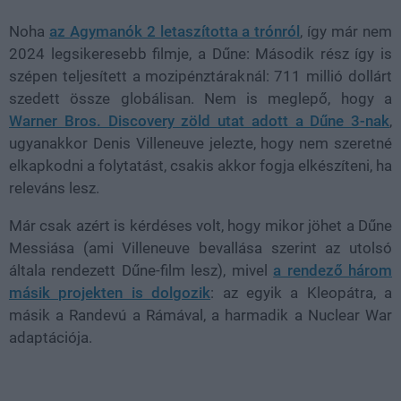
Noha
az Agymanók 2 letaszította a trónról
, így már nem
2024 legsikeresebb filmje, a Dűne: Második rész így is
szépen teljesített a mozipénztáraknál: 711 millió dollárt
szedett össze globálisan. Nem is meglepő, hogy a
Warner Bros. Discovery zöld utat adott a Dűne 3-nak
,
ugyanakkor Denis Villeneuve jelezte, hogy nem szeretné
elkapkodni a folytatást, csakis akkor fogja elkészíteni, ha
releváns lesz.
Már csak azért is kérdéses volt, hogy mikor jöhet a Dűne
Messiása (ami Villeneuve bevallása szerint az utolsó
általa rendezett Dűne-film lesz), mivel
a rendező három
másik projekten is dolgozik
: az egyik a Kleopátra, a
másik a Randevú a Rámával, a harmadik a Nuclear War
adaptációja.