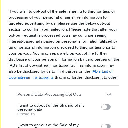
If you wish to opt-out of the sale, sharing to third parties, or
Címkék:
#dűne
#denis villeneuve
#frank herbert
#a
processing of your personal or sensitive information for
targeted advertising by us, please use the below opt-out
dűne messiása
#warner bros.
#dűne: második rész
#dűne
section to confirm your selection. Please note that after your
3
#godzilla
#king kong
opt-out request is processed you may continue seeing
interest-based ads based on personal information utilized by
us or personal information disclosed to third parties prior to
your opt-out. You may separately opt-out of the further
disclosure of your personal information by third parties on the
IAB’s list of downstream participants. This information may
also be disclosed by us to third parties on the
IAB’s List of
Downstream Participants
that may further disclose it to other
third parties.
Please note that this website/app uses one or more Google
Personal Data Processing Opt Outs
Hozzászólások
services and may gather and store information including but
not limited to your visit or usage behaviour. You may click to
I want to opt-out of the Sharing of my
personal data.
grant or deny consent to Google and its third-party tags to
Opted In
use your data for below specified purposes in below Google
A Deadpool és Rozsomák új
consent section.
I want to opt-out of the Sale of my