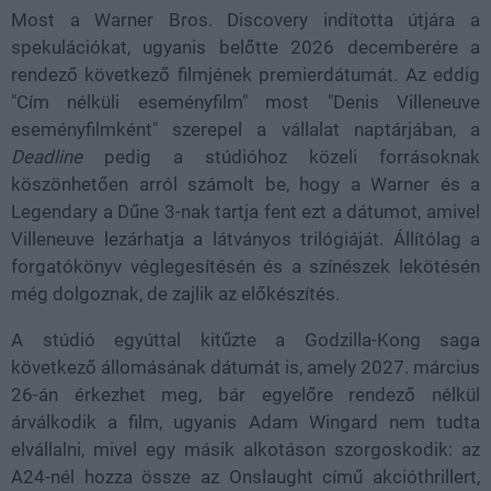
Most a Warner Bros. Discovery indította útjára a
spekulációkat, ugyanis belőtte 2026 decemberére a
rendező következő filmjének premierdátumát. Az eddig
"Cím nélküli eseményfilm" most "Denis Villeneuve
eseményfilmként" szerepel a vállalat naptárjában, a
Deadline
pedig a stúdióhoz közeli forrásoknak
köszönhetően arról számolt be, hogy a Warner és a
Legendary a Dűne 3-nak tartja fent ezt a dátumot, amivel
Villeneuve lezárhatja a látványos trilógiáját. Állítólag a
forgatókönyv véglegesítésén és a színészek lekötésén
még dolgoznak, de zajlik az előkészítés.
A stúdió egyúttal kitűzte a Godzilla-Kong saga
következő állomásának dátumát is, amely 2027. március
26-án érkezhet meg, bár egyelőre rendező nélkül
árválkodik a film, ugyanis Adam Wingard nem tudta
elvállalni, mivel egy másik alkotáson szorgoskodik: az
A24-nél hozza össze az Onslaught című akcióthrillert,