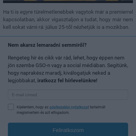
Ha ti is egyre türelmetlenebbek vagytok már a premierrel
kapcsolatban, akkor vígasztaljon a tudat, hogy már nem
kell sokat várni rá: július 25-től nézhetjük is a mozikban.
Nem akarsz lemaradni semmiről?
Rengeteg hír és cikk vár rád, lehet, hogy éppen nem
jön szembe GSO-n vagy a social médiában. Segítünk,
hogy naprakész maradj, kiválogatjuk neked a
legjobbakat,
iratkozz fel hírlevelünkre!
Kijelentem, hogy az
adatkezelési nyilatkozat
tartalmát
megismertem és azt elfogadom.
Feliratkozom