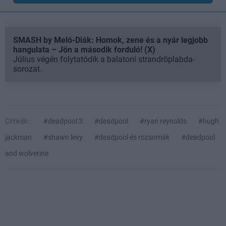
SMASH by Meló-Diák: Homok, zene és a nyár legjobb
hangulata – Jön a második forduló! (X)
Július végén folytatódik a balatoni strandröplabda-
sorozat.
Címkék:
#deadpool 3
#deadpool
#ryan reynolds
#hugh
jackman
#shawn levy
#deadpool és rozsomák
#deadpool
and wolverine