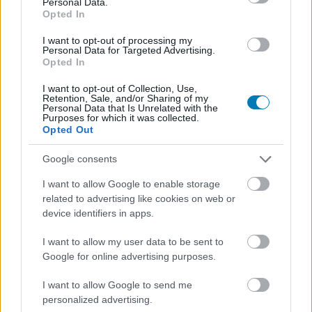
Personal Data.
előzetesében felbukkan egy
Opted In
régi ellenfél
I want to opt-out of processing my
Personal Data for Targeted Advertising.
Opted In
Szada
|
2024 június 29. 08:33
I want to opt-out of Collection, Use,
Retention, Sale, and/or Sharing of my
Personal Data that Is Unrelated with the
Purposes for which it was collected.
Az X-Men: A kívülállókban csaptak össze,
Opted Out
közeleg a visszavágó.
Google consents
Loaded
:
Unmute
21.02%
I want to allow Google to enable storage
related to advertising like cookies on web or
Tekintve, hogy nem idén nem mutat be másik MCU-s
device identifiers in apps.
filmet, csak a Deadpool & Rozsomák, a Marvel Studios
I want to allow my user data to be sent to
mindent egy lapra tett fel a mozis bevételek
Google for online advertising purposes.
tekintetében, de aligha van oka a vállalatnak aggódni,
ugyanis
rekordméretű nyitást jósolnak
az
I want to allow Google to send me
adamantiumbetyár és a nagypofájú zsoldos közös
personalized advertising.