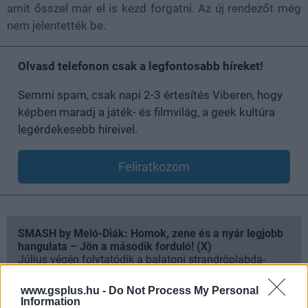
amit ősszel már el is kezd forgatni. Az új rendezőt még
nem jelentették be.
Olvasd telefonon csak a legfontosabb híreket!
Semmi spam, csak napi 2-3 értesítés Viberen, hogy
képben maradj a játék- és filmvilág, a geek kultúra
legérdekesebb híreivel.
Feliratkozom
SMASH by Meló-Diák: Homok, zene és a nyár legjobb
hangulata – Jön a második forduló! (X)
Július végén folytatódik a balatoni strandröplabda-
sorozat.
www.gsplus.hu -
Do Not Process My Personal
Information