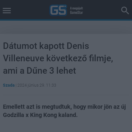
Dátumot kapott Denis
Villeneuve következő filmje,
ami a Dűne 3 lehet
Szada
|
2024 június 29. 11:33
Emellett azt is megtudtuk, hogy mikor jön az új
Godzilla x King Kong kaland.
Loaded
:
Unmute
37.42%