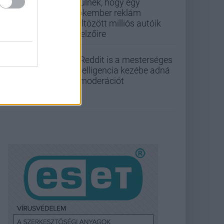
örülnek, hogy egy
Pókember reklám
költözött milliós autóik
kijelzőire
A Reddit is a mesterséges
intelligencia kezébe adná
a moderációt