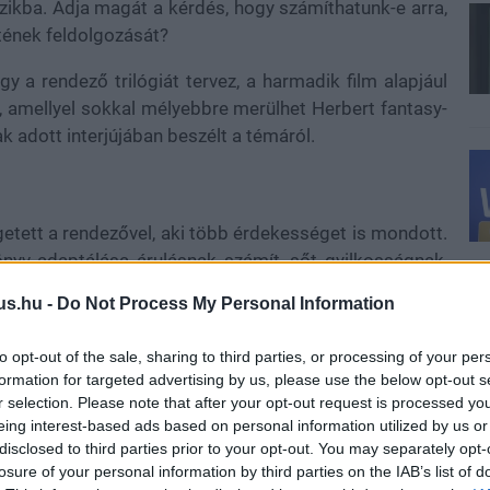
zikba. Adja magát a kérdés, hogy számíthatunk-e arra,
etének feldolgozását?
y a rendező trilógiát tervez, a harmadik film alapjául
, amellyel sokkal mélyebbre merülhet Herbert fantasy-
 adott interjújában beszélt a témáról.
tett a rendezővel, aki több érdekességet is mondott.
önyv adaptálása árulásnak számít, sőt gyilkosságnak,
r Herbert művét a maga módján értelmezte, mindent
us.hu -
Do Not Process My Personal Information
ét, a hangulatot, a színeket, az illatot - mindent, amit
to opt-out of the sale, sharing to third parties, or processing of your per
formation for targeted advertising by us, please use the below opt-out s
int A Dűne Messiása lesz az utolsó Dűne-filmje, tehát a
r selection. Please note that after your opt-out request is processed y
unk tőle. Ami nem meglepő, mert Villeneuve sosem
eing interest-based ads based on personal information utilized by us or
hise-rendezővé váljon.
disclosed to third parties prior to your opt-out. You may separately opt-
losure of your personal information by third parties on the IAB’s list of
tacy Schiff Kleopátra című regényének adaptációja,