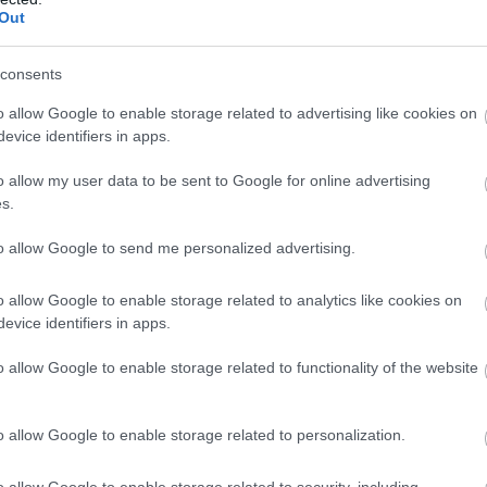
Out
consents
o allow Google to enable storage related to advertising like cookies on
b hangulata – Jön a második forduló! (X)
evice identifiers in apps.
sorozat.
o allow my user data to be sent to Google for online advertising
s.
.
#frank herbert
#dűne: második rész
to allow Google to send me personalized advertising.
o allow Google to enable storage related to analytics like cookies on
evice identifiers in apps.
o allow Google to enable storage related to functionality of the website
o allow Google to enable storage related to personalization.
o allow Google to enable storage related to security, including