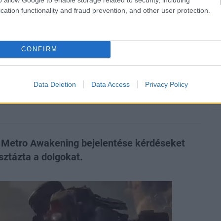
cation functionality and fraud prevention, and other user protection.
zászólások
CONFIRM
: Awakening, de mi a
l?
Data Deletion
Data Access
Privacy Policy
s Metro Awakening bejelentése kérdéseket
sztázta a dolgokat.