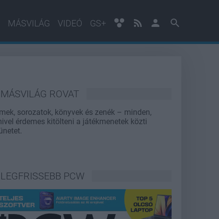
MÁSVILÁG
VIDEÓ
GS+
MÁSVILÁG ROVAT
lmek, sorozatok, könyvek és zenék – minden,
ivel érdemes kitölteni a játékmenetek közti
ünetet.
LEGFRISSEBB PCW