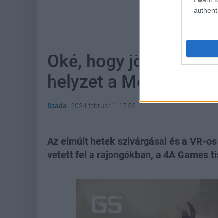
authenti
Hoz
Oké, hogy jön a Metro
helyzet a Metro 4-gye
Szada
|
2024 február 1. 17:52
Az elmúlt hetek szivárgásai és a VR-o
vetett fel a rajongókban, a 4A Games ti