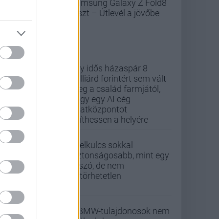
Samsung Galaxy Z Fold8
teszt – Útlevél a jövőbe
Egy idős házaspár 8
milliárd forintért sem vált
meg a család farmjától,
hogy egy AI cég
adatközpontot
építhessen a helyére
A jelkulcs sokkal
biztonságosabb, mint egy
jelszó, de nem
feltörhetetlen
A BMW-tulajdonosok nem