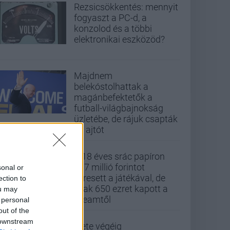
Rezsicsökkentés: mennyit
fogyaszt a PC-d, a
konzolod és a többi
elektronikai eszközöd?
Majdnem
belekóstolhattak a
magánbefektetők a
futball-világbajnokság
üzletébe, de rájuk csapták
az ajtót
A 18 éves srác papíron
437 millió forintot
sonal or
keresett a játékával, de
ection to
csak 650 ezret kapott a
ou may
Steamtől
 personal
out of the
 downstream
Élete végéig