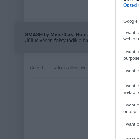
Opted 
Google 
I want t
SMASH by Meló-Diák: Homok, zene és a nyár legjob
web or d
Július végén folytatódik a balatoni strandröplabda-
I want t
purpose
Címkék:
#denis villeneuve
#dűne
#warner bros
I want 
I want t
web or d
I want t
or app.
I want t
I want t