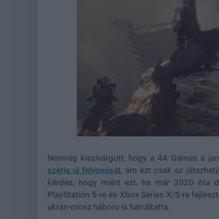
Loaded
:
Unmute
22.17%
Nemrég kiszivárgott, hogy a 4A Games a jan
széria új felvonását
, ám ezt csak az játszhatj
kérdés, hogy miért ezt, ha már 2020 óta d
PlayStation 5-re és Xbox Series X/S-re fejlesz
ukrán-orosz háború is hátráltatta.