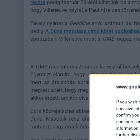
részre
pedig február 29-étől ülhetünk be a mo
hogy Villeneuve folytatja Paul Atreides történ
Tavaly nyáron a
Deadline
arról számolt be, hog
pedig
A Dűne messiása című kötet szolgálhat
eposzában. Villeneuve most a
TIME
magazinnak
A TIME munkatársa Zoomon keresztül beszélge
Egyrészt elárulta, hogy számára bármilyen k
mert az átalakítás során pusztítasz. És bá
www.gspl
megtett azért, hogy megőrizze a könyv költészet
akkor érzett, amikor olvasta az alkotást.
If you wish 
sensitive in
Ez is közrejátszhat abban, hogy bevallása szer
confirm you
Dűne: Második rész után még egyet várhat
continue se
mutatott nagy érdeklődést aziránt, hogy franc
information 
further disc
Van azonban két másik terve is. Az egyik S