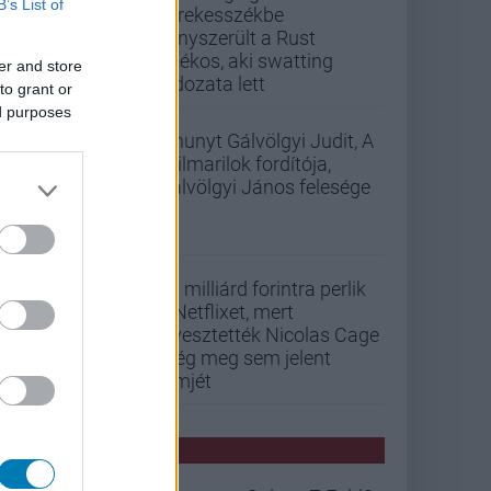
B’s List of
kerekesszékbe
kényszerült a Rust
játékos, aki swatting
er and store
áldozata lett
to grant or
ed purposes
Elhunyt Gálvölgyi Judit, A
szilmarilok fordítója,
Gálvölgyi János felesége
33 milliárd forintra perlik
a Netflixet, mert
elvesztették Nicolas Cage
még meg sem jelent
filmjét
PCW HÍREK