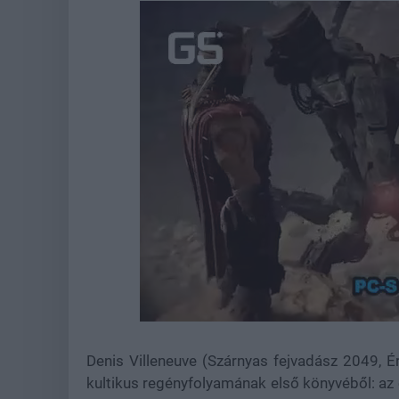
Loaded
:
Unmute
44.88%
Denis Villeneuve (Szárnyas fejvadász 2049, É
kultikus regényfolyamának első könyvéből: a