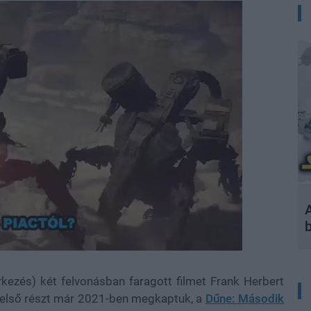
A
rkezés) két felvonásban faragott filmet Frank Herbert
z első részt már 2021-ben megkaptuk, a
Dűne: Második