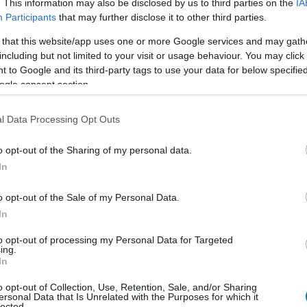
. This information may also be disclosed by us to third parties on the
IA
Utolsó éjszaka a Sohóban) ír, a másik pedig Arthur C.
Participants
that may further disclose it to other third parties.
 a Rámával filmváltozata.
 that this website/app uses one or more Google services and may gath
including but not limited to your visit or usage behaviour. You may click 
s egyáltalán nem úgy tűnik, mintha A Dűne Messiása -
 to Google and its third-party tags to use your data for below specifi
prioritást élvezne. Persze ez változhat azután, hogy
ogle consent section.
zikban.
l Data Processing Opt Outs
o opt-out of the Sharing of my personal data.
In
en nem jön szembe GSO-n vagy a social médiában.
 neked a legjobbakat,
iratkozz fel hírlevelünkre!
o opt-out of the Sale of my Personal Data.
In
to opt-out of processing my Personal Data for Targeted
ing.
smertem és azt elfogadom.
In
o opt-out of Collection, Use, Retention, Sale, and/or Sharing
liratkozom
ersonal Data that Is Unrelated with the Purposes for which it
lected.