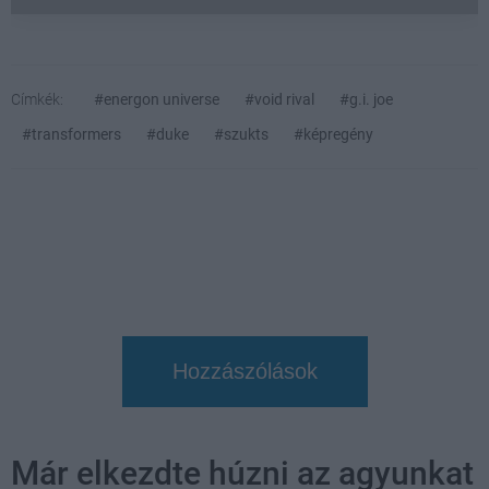
Címkék:
#energon universe
#void rival
#g.i. joe
#transformers
#duke
#szukts
#képregény
Hozzászólások
Már elkezdte húzni az agyunkat