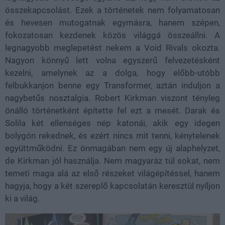
összekapcsolást. Ezek a történetek nem folyamatosan
és hevesen mutogatnak egymásra, hanem szépen,
fokozatosan kezdenek közös világgá összeállni. A
legnagyobb meglepetést nekem a Void Rivals okozta.
Nagyon könnyű lett volna egyszerű felvezetésként
kezelni, amelynek az a dolga, hogy előbb-utóbb
felbukkanjon benne egy Transformer, aztán induljon a
nagybetűs nosztalgia. Robert Kirkman viszont tényleg
önálló történetként építette fel ezt a mesét. Darak és
Solila két ellenséges nép katonái, akik egy idegen
bolygón rekednek, és ezért nincs mit tenni, kénytelenek
együttműködni. Ez önmagában nem egy új alaphelyzet,
de Kirkman jól használja. Nem magyaráz túl sokat, nem
temeti maga alá az első részeket világépítéssel, hanem
hagyja, hogy a két szereplő kapcsolatán keresztül nyíljon
ki a világ.