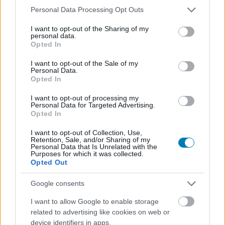
Please note that this website/app uses one or more Google
Personal Data Processing Opt Outs
Transformers-részek azért működnek ennyire jól, mert
services and may gather and store information including but
egyszerre tisztelik a régi G1-es alapokat és mernek
not limited to your visit or usage behaviour. You may click to
I want to opt-out of the Sharing of my
personal data.
változtatni rajtuk. A szereplők ismerősek, a konfliktus is
grant or deny consent to Google and its third-party tags to
Opted In
ismerős, mégis van bennük elég frissesség és kockázat.
use your data for below specified purposes in below Google
consent section.
Johnson nem fél sötétebb, kegyetlenebb irányba vinni a
I want to opt-out of the Sale of my
Personal Data.
történetet, és ettől az egész sokkal komolyabb súlyt
Opted In
kap.
I want to opt-out of processing my
Personal Data for Targeted Advertising.
A Duke teljesen más hangulatú sztori, de pont ezért
Opted In
fontos része a kötetnek. Joshua Williamson nem
I want to opt-out of Collection, Use,
klasszikus katonai akcióként indítja újra a G.I. Joe
Retention, Sale, and/or Sharing of my
világát, hanem paranoid thrillerként. Conrad Hauser,
Personal Data that Is Unrelated with the
Purposes for which it was collected.
vagyis Duke olyan dolgokat lát meg, amelyekről a világ
Opted Out
hivatalosan nem akar tudomást venni, és ettől lassan
összeomlik körülötte a valóság. A Duke kevésbé
Google consents
látványos, mint a Transformers, és kevésbé grandiózus,
I want to allow Google to enable storage
mint a Void Rivals, viszont nagyon jó ritmusban hozza be
related to advertising like cookies on web or
az univerzum emberi oldalát. Itt látjuk igazán, milyen
device identifiers in apps.