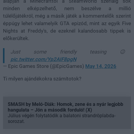
alapján a Minecrafttól a SteamWorld szériáig sok
minden elképzelhető, nem beszélve a millió
túlélőjátékról, még a másik játék a kommentelők szerint
éppúgy lehet valamelyik GTA epizód, mint az egyik Five
Nights at Freddy's, de ezeknél kalandosabb tippek is
előkerültek.
Just some friendly teasing 😉
pic.twitter.com/Yp2AIF8pgN
— Epic Games Store (@EpicGames)
May 14, 2026
Ti milyen ajándékokra számítotok?
SMASH by Meló-Diák: Homok, zene és a nyár legjobb
hangulata – Jön a második forduló! (X)
Július végén folytatódik a balatoni strandröplabda-
sorozat.