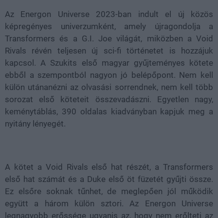
Az Energon Universe 2023-ban indult el új közös
képregényes univerzumként, amely újragondolja a
Transformers és a G.I. Joe világát, miközben a Void
Rivals révén teljesen új sci-fi történetet is hozzájuk
kapcsol. A Szukits első magyar gyűjteményes kötete
ebből a szempontból nagyon jó belépőpont. Nem kell
külön utánanézni az olvasási sorrendnek, nem kell több
sorozat első köteteit összevadászni. Egyetlen nagy,
keménytáblás, 390 oldalas kiadványban kapjuk meg a
nyitány lényegét.
A kötet a Void Rivals első hat részét, a Transformers
első hat számát és a Duke első öt füzetét gyűjti össze.
Ez elsőre soknak tűnhet, de meglepően jól működik
együtt a három külön sztori. Az Energon Universe
legnagyobb erőssége ugyanis az, hogy nem erőlteti az