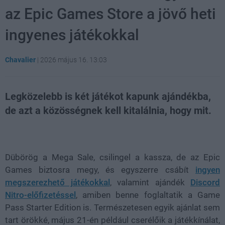
az Epic Games Store a jövő heti
ingyenes játékokkal
Chavalier
|
2026 május 16. 13:03
Legközelebb is két játékot kapunk ajándékba,
de azt a közösségnek kell kitalálnia, hogy mit.
Loaded
:
Unmute
21.86%
Dübörög a Mega Sale, csilingel a kassza, de az Epic
Games biztosra megy, és egyszerre csábít
ingyen
megszerezhető játékokkal
, valamint ajándék
Discord
Nitro-előfizetéssel
, amiben benne foglaltatik a Game
Pass Starter Edition is. Természetesen egyik ajánlat sem
tart örökké, május 21-én például cserélőik a játékkínálat,