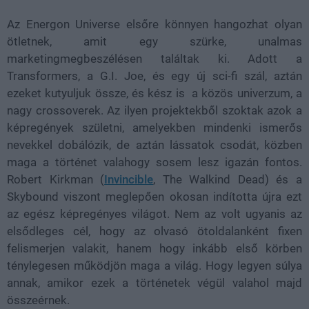
Az Energon Universe elsőre könnyen hangozhat olyan
ötletnek, amit egy szürke, unalmas
marketingmegbeszélésen találtak ki. Adott a
Transformers, a G.I. Joe, és egy új sci-fi szál, aztán
ezeket kutyuljuk össze, és kész is a közös univerzum, a
nagy crossoverek. Az ilyen projektekből szoktak azok a
képregények születni, amelyekben mindenki ismerős
nevekkel dobálózik, de aztán lássatok csodát, közben
maga a történet valahogy sosem lesz igazán fontos.
Robert Kirkman (
Invincible
, The Walkind Dead) és a
Skybound viszont meglepően okosan indította újra ezt
az egész képregényes világot. Nem az volt ugyanis az
elsődleges cél, hogy az olvasó ötoldalanként fixen
felismerjen valakit, hanem hogy inkább első körben
ténylegesen működjön maga a világ. Hogy legyen súlya
annak, amikor ezek a történetek végül valahol majd
összeérnek.