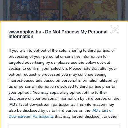
www.gsplus.hu -
Do Not Process My Personal
Information
If you wish to opt-out of the sale, sharing to third parties, or
processing of your personal or sensitive information for
targeted advertising by us, please use the below opt-out
Közben a sorozat nem veszti el az érzelmesebb oldalát
section to confirm your selection. Please note that after your
sem. Optimus Fővezér itt nem csak ikonikus vezér vagy
opt-out request is processed you may continue seeing
kedves gyerekkori emlék, hanem egy olyan vezető, aki
interest-based ads based on personal information utilized by
próbálja megérteni, mit jelent háborút vinni
us or personal information disclosed to third parties prior to
exportcikként egy idegen bolygóra, és hogyan lehet
your opt-out. You may separately opt-out of the further
disclosure of your personal information by third parties on the
megvédeni valakit úgy, hogy közben ne váljon maga is
IAB’s list of downstream participants. This information may
pusztító erővé. A történet nagyon jól kezeli az
also be disclosed by us to third parties on the
IAB’s List of
emberekkel való kapcsolatát is. Nem mellékszálként
Downstream Participants
that may further disclose it to other
használja az emberi szereplőket, hanem valódi erkölcsi
third parties.
tükörként állítja őket szembe a géplényekkel. A