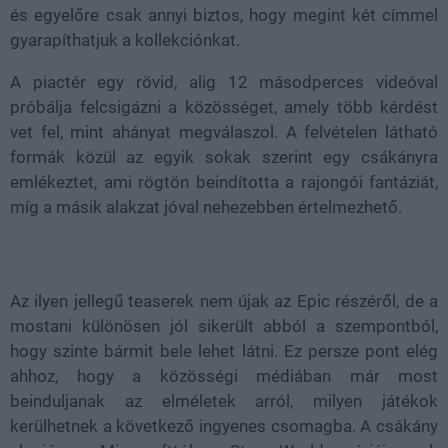
és egyelőre csak annyi biztos, hogy megint két címmel
gyarapíthatjuk a kollekciónkat.
A piactér egy rövid, alig 12 másodperces videóval
próbálja felcsigázni a közösséget, amely több kérdést
vet fel, mint ahányat megválaszol. A felvételen látható
formák közül az egyik sokak szerint egy csákányra
emlékeztet, ami rögtön beindította a rajongói fantáziát,
míg a másik alakzat jóval nehezebben értelmezhető.
Az ilyen jellegű teaserek nem újak az Epic részéről, de a
mostani különösen jól sikerült abból a szempontból,
hogy szinte bármit bele lehet látni. Ez persze pont elég
ahhoz, hogy a közösségi médiában már most
beinduljanak az elméletek arról, milyen játékok
kerülhetnek a következő ingyenes csomagba. A csákány