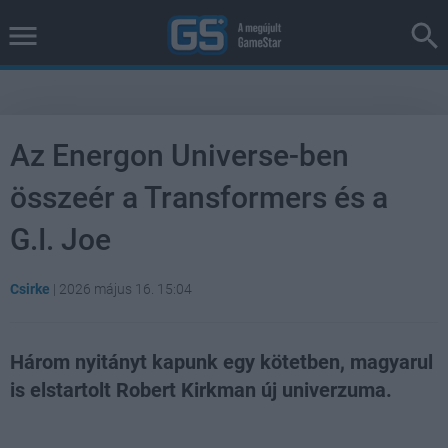
Az Energon Universe-ben
összeér a Transformers és a
G.I. Joe
Csirke
|
2026 május 16. 15:04
Három nyitányt kapunk egy kötetben, magyarul
is elstartolt Robert Kirkman új univerzuma.
Loaded
:
Unmute
38.26%