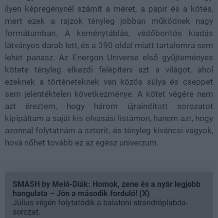
ilyen képregénynél számít a méret, a papír és a kötés,
mert ezek a rajzok tényleg jobban működnek nagy
formátumban. A keménytáblás, védőborítós kiadás
látványos darab lett, és a 390 oldal miatt tartalomra sem
lehet panasz. Az Energon Universe első gyűjteményes
kötete tényleg elkezdi felépíteni azt a világot, ahol
ezeknek a történeteknek van közös súlya és cseppet
sem jelentéktelen következménye. A kötet végére nem
azt éreztem, hogy három újraindított sorozatot
kipipáltam a saját kis olvasási listámon, hanem azt, hogy
azonnal folytatnám a sztorit, és tényleg kíváncsi vagyok,
hová nőhet tovább ez az egész univerzum.
SMASH by Meló-Diák: Homok, zene és a nyár legjobb
hangulata – Jön a második forduló! (X)
Július végén folytatódik a balatoni strandröplabda-
sorozat.