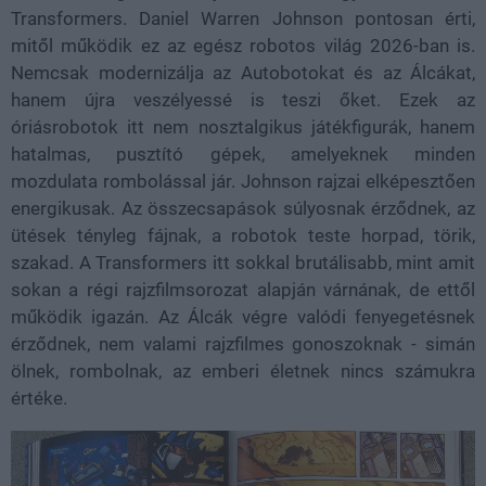
Transformers. Daniel Warren Johnson pontosan érti,
mitől működik ez az egész robotos világ 2026-ban is.
Nemcsak modernizálja az Autobotokat és az Álcákat,
hanem újra veszélyessé is teszi őket. Ezek az
óriásrobotok itt nem nosztalgikus játékfigurák, hanem
hatalmas, pusztító gépek, amelyeknek minden
mozdulata rombolással jár. Johnson rajzai elképesztően
energikusak. Az összecsapások súlyosnak érződnek, az
ütések tényleg fájnak, a robotok teste horpad, törik,
szakad. A Transformers itt sokkal brutálisabb, mint amit
sokan a régi rajzfilmsorozat alapján várnának, de ettől
működik igazán. Az Álcák végre valódi fenyegetésnek
érződnek, nem valami rajzfilmes gonoszoknak - simán
ölnek, rombolnak, az emberi életnek nincs számukra
értéke.