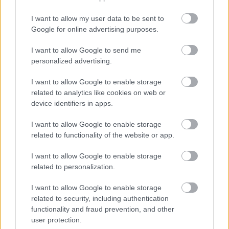
hatással vannak a Transformers eseményei a katonai
I want to allow my user data to be sent to
szervezetekre és a titkos műveletekre. A robotok
Google for online advertising purposes.
háborúja nem valami távoli sci-fi esemény, hanem
konkrét politikai és katonai fenyegetés. Tom Reilly rajzai
I want to allow Google to send me
tiszták és jól követhetők, a történet pedig végig feszült
personalized advertising.
marad. Duke nem valamiféle szuperhősként jelenik meg,
I want to allow Google to enable storage
hanem olyan hús-vér emberként, akinek lassan
related to analytics like cookies on web or
darabokra hullik a világról alkotott képe.
device identifiers in apps.
I want to allow Google to enable storage
related to functionality of the website or app.
I want to allow Google to enable storage
related to personalization.
I want to allow Google to enable storage
related to security, including authentication
functionality and fraud prevention, and other
user protection.