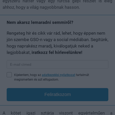
egyszerű háttér vagy egy furcsa gépi részlet is elég
ahhoz, hogy a világ nagyobbnak hasson.
Nem akarsz lemaradni semmiről?
Rengeteg hír és cikk vár rád, lehet, hogy éppen nem
jön szembe GSO-n vagy a social médiában. Segítünk,
hogy naprakész maradj, kiválogatjuk neked a
legjobbakat,
iratkozz fel hírlevelünkre!
Kijelentem, hogy az
adatkezelési nyilatkozat
tartalmát
megismertem és azt elfogadom.
Feliratkozom
A kötet igazi sztárja viszont egyértelműen a