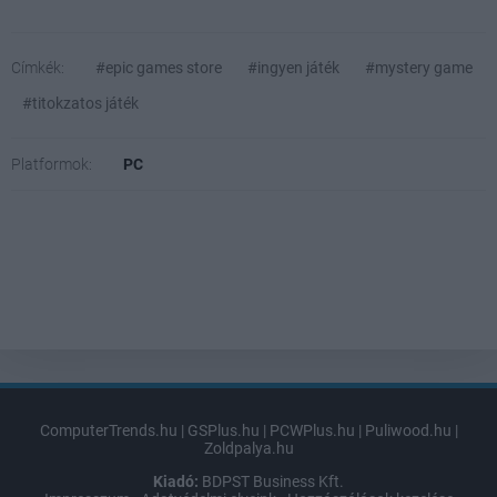
Címkék:
#epic games store
#ingyen játék
#mystery game
#titokzatos játék
Platformok:
PC
ComputerTrends.hu
|
GSPlus.hu
|
PCWPlus.hu
|
Puliwood.hu
|
Zoldpalya.hu
Kiadó:
BDPST Business Kft.