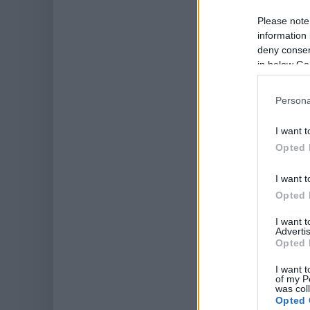
Please note
information 
deny consent
in below Go
Persona
I want t
Opted 
I want t
Opted 
I want 
Advertis
Opted 
I want t
of my P
was col
Opted 