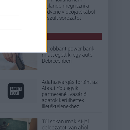
hajlandó megnézni a
kedvenc videójátékából
készült sorozatot
PCW HÍREK
Felrobbant power bank
miatt égett ki egy autó
Debrecenben
Adatszivárgás történt az
About You egyik
partnerénél, vásárlói
adatok kerülhettek
illetéktelenekhez
Túl sokan írnak AI-jal
dolgozatot, van ahol