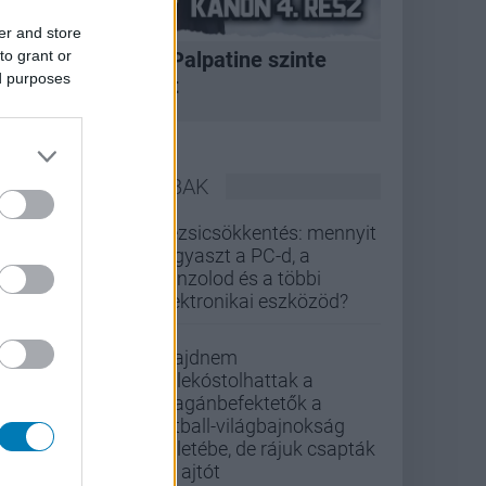
er and store
to grant or
A korszak, amikor Palpatine szinte
ed purposes
bármit megtehetett
LEGOLVASOTTABBAK
Rezsicsökkentés: mennyit
fogyaszt a PC-d, a
konzolod és a többi
elektronikai eszközöd?
Majdnem
belekóstolhattak a
magánbefektetők a
futball-világbajnokság
üzletébe, de rájuk csapták
az ajtót