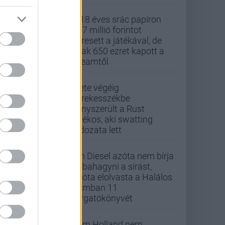
A 18 éves srác papíron
437 millió forintot
keresett a játékával, de
csak 650 ezret kapott a
Steamtől
Élete végéig
kerekesszékbe
kényszerült a Rust
játékos, aki swatting
áldozata lett
Vin Diesel azóta nem bírja
abbahagyni a sírást,
mióta elolvasta a Halálos
iramban 11
forgatókönyvét
Tom Holland nem