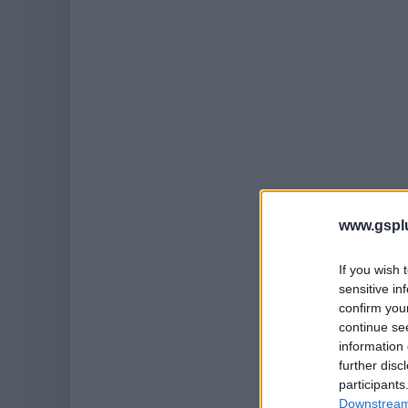
www.gspl
If you wish 
sensitive in
confirm you
continue se
information 
further disc
participants
Downstream 