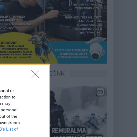
LEGFRISSEBB VIDEÓNK
sonal or
ection to
ou may
 personal
out of the
 downstream
B’s List of