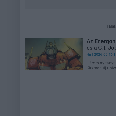
Talál
Az Energon
és a G.I. Jo
Hír
| 2026.05.16 1
Három nyitányt 
Kirkman új univ