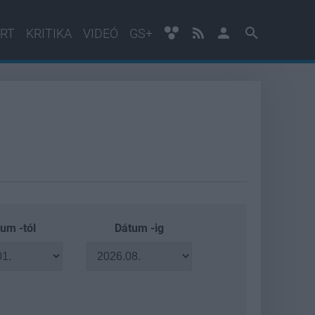
RT
KRITIKA
VIDEÓ
GS+
um -tól
Dátum -ig