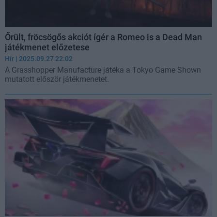
Őrült, fröcsögős akciót ígér a Romeo is a Dead Man
játékmenet előzetese
Hír
| 2025.09.27 22:02
A Grasshopper Manufacture játéka a Tokyo Game Shown
mutatott először játékmenetet.