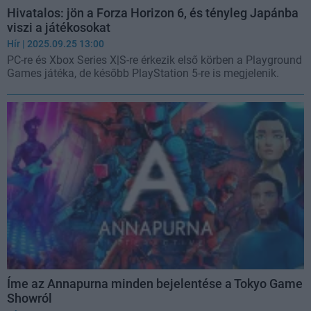
Hivatalos: jön a Forza Horizon 6, és tényleg Japánba
viszi a játékosokat
Hír
| 2025.09.25 13:00
PC-re és Xbox Series X|S-re érkezik első körben a Playground
Games játéka, de később PlayStation 5-re is megjelenik.
Íme az Annapurna minden bejelentése a Tokyo Game
Showról