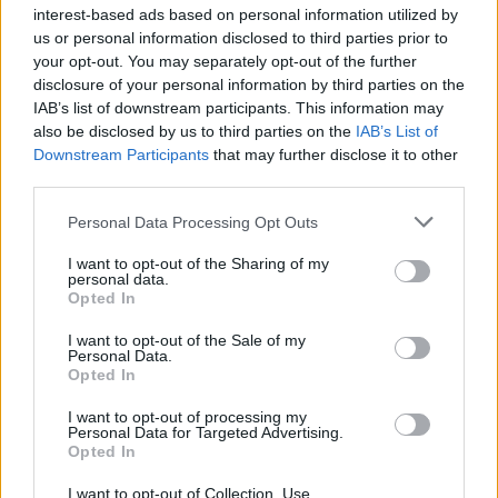
messze van
interest-based ads based on personal information utilized by
Hír
| 2024.09.27 15:06
us or personal information disclosed to third parties prior to
A Tokyo Game Show 2024 sajtótájékoztatói erősen
your opt-out. You may separately opt-out of the further
indítottak: az első bemutatóban a Metal Gear Solid Deltát
disclosure of your personal information by third parties on the
láthattuk, amiből játékmenetbeli anyagokat kaptunk.
IAB’s list of downstream participants. This information may
also be disclosed by us to third parties on the
IAB’s List of
Downstream Participants
that may further disclose it to other
third parties.
Please note that this website/app uses one or more Google
Personal Data Processing Opt Outs
services and may gather and store information including but
not limited to your visit or usage behaviour. You may click to
I want to opt-out of the Sharing of my
personal data.
grant or deny consent to Google and its third-party tags to
Opted In
use your data for below specified purposes in below Google
consent section.
I want to opt-out of the Sale of my
Personal Data.
Opted In
I want to opt-out of processing my
Hamarosan a StarCraft játékok is elérhetők lesznek a
Personal Data for Targeted Advertising.
Opted In
Game Passban
Hír
| 2024.09.26 13:16
I want to opt-out of Collection, Use,