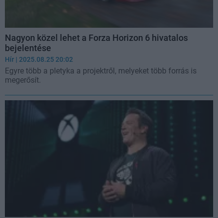
Nagyon közel lehet a Forza Horizon 6 hivatalos
bejelentése
Hír
| 2025.08.25 20:02
Egyre több a pletyka a projektről, melyeket több forrás is
megerősít.