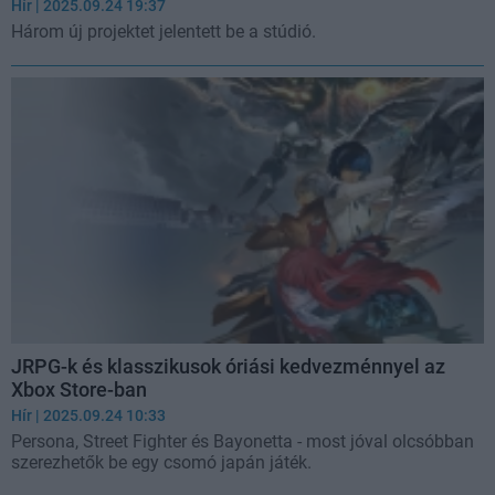
Hír
| 2025.09.24 19:37
Három új projektet jelentett be a stúdió.
JRPG-k és klasszikusok óriási kedvezménnyel az
Xbox Store-ban
Hír
| 2025.09.24 10:33
Persona, Street Fighter és Bayonetta - most jóval olcsóbban
szerezhetők be egy csomó japán játék.