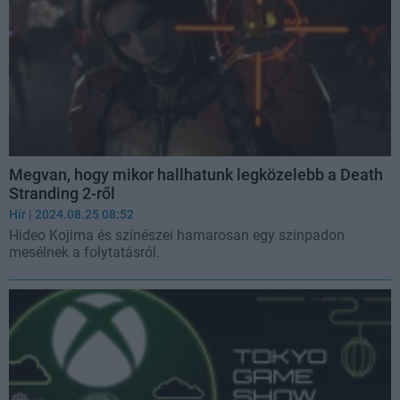
Megvan, hogy mikor hallhatunk legközelebb a Death
Stranding 2-ről
Hír
| 2024.08.25 08:52
Hideo Kojima és színészei hamarosan egy színpadon
mesélnek a folytatásról.