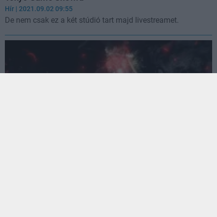
Hír
| 2021.09.02 09:55
De nem csak ez a két stúdió tart majd livestreamet.
A Nioh 2 egy nagyon menő új fegyvert kap a
következő DLC-vel
Hír
| 2020.09.30 16:03
A Tokyo Game Show 2020 alatt a Nioh sorozat jövője is
szóba került. A fejlesztők egyelőre a második rész