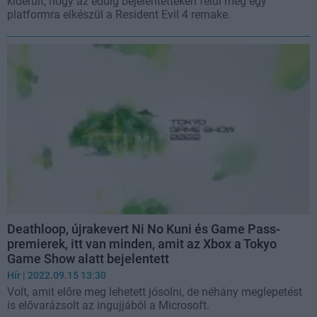
kiderült, hogy az eddig bejelentetteken felül még egy
platformra elkészül a Resident Evil 4 remake.
Deathloop, újrakevert Ni No Kuni és Game Pass-
premierek, itt van minden, amit az Xbox a Tokyo
Game Show alatt bejelentett
Hír
| 2022.09.15 13:30
Volt, amit előre meg lehetett jósolni, de néhány meglepetést
is elővarázsolt az ingujjából a Microsoft.