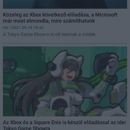
Közeleg az Xbox következő előadása, a Microsoft
már most elmondta, mire számíthatunk
Hír
| 2021.09.16 19:43
A Tokyo Game Show-n is ott lesznek a zöldek.
Az Xbox és a Square Enix is készül előadással az idei
Tokyo Game Showra