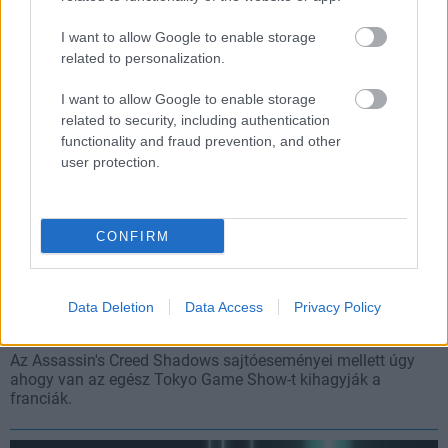
I want to allow Google to enable storage
related to personalization.
I want to allow Google to enable storage
related to security, including authentication
functionality and fraud prevention, and other
user protection.
CONFIRM
Hatalmas bajban lehet az Assassin's Creed Shadows,
Data Deletion
Data Access
Privacy Policy
a csúszás sem kizárt
Hír
| 2024.09.24 19:58
Az Assassin's Creed Shadows sajtóeseményei mellett úgy
ahogy van az egész Tokyo Game Show-t kihagyják a
franciák.