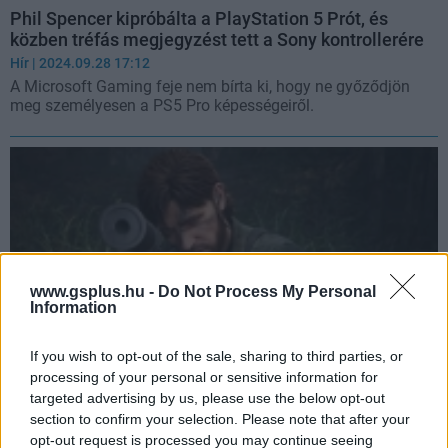
Phil Spencer kipróbálta a PlayStation 5 Prót, és
közben tréfás megjegyzést tett a Sony kontrollerére
Hír
| 2024.09.28 17:12
A Microsoft Gaming feje nem bírta ki, hogy ne győződjön
meg személyesen a PS5 Pro képességeiről.
www.gsplus.hu -
Do Not Process My Personal
Information
If you wish to opt-out of the sale, sharing to third parties, or
processing of your personal or sensitive information for
targeted advertising by us, please use the below opt-out
A Metal Gear Solid Delta: Snake Eater már most
section to confirm your selection. Please note that after your
nagyon jól néz ki, de a megjelenés még mindig
opt-out request is processed you may continue seeing