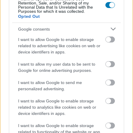
A Tokyo Game Show alkalmából megejtett StarCraft-
Retention, Sale, and/or Sharing of my
Personal Data that Is Unrelated with the
bejelentés nem az, amire igazán vágytunk, de kezdetnek
Purposes for which it was collected.
megteszi.
Opted Out
Google consents
I want to allow Google to enable storage
related to advertising like cookies on web or
device identifiers in apps.
I want to allow my user data to be sent to
Google for online advertising purposes.
I want to allow Google to send me
personalized advertising.
I want to allow Google to enable storage
Erről maradtál le, ha nem nézted az Xbox Tokyo
related to analytics like cookies on web or
Game Show 2024-es közvetítését
device identifiers in apps.
Hír
| 2024.09.26 13:01
Metal Gear Soliddal indult, de nem kizárólag japán
I want to allow Google to enable storage
játékokkal volt tele az Xbox TGS 2024-es előadása.
related to functionality of the website or app.