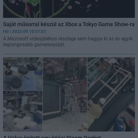
Saját műsorral készül az Xbox a Tokyo Game Show-ra
Hír
| 2023.09.10 07:01
A Microsoft videojátékos részlege sem hagyja ki az év egyik
legrangosabb gamerexpóját.
A Valve épített egy óriási Steam Decket