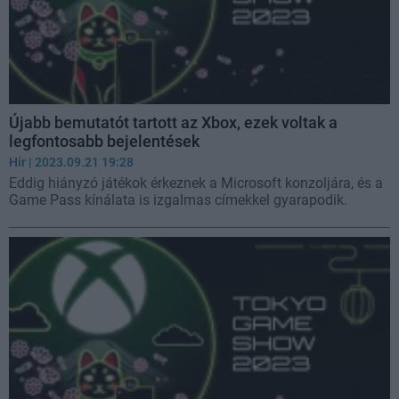
Újabb bemutatót tartott az Xbox, ezek voltak a
legfontosabb bejelentések
Hír
| 2023.09.21 19:28
Eddig hiányzó játékok érkeznek a Microsoft konzoljára, és a
Game Pass kínálata is izgalmas címekkel gyarapodik.