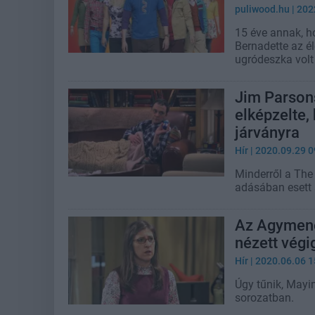
puliwood.hu
| 202
15 éve annak, h
Bernadette az é
ugródeszka volt
Jim Parsons
elképzelte,
járványra
Hír
| 2020.09.29 0
Minderről a The
adásában esett 
Az Agymenő
nézett végi
Hír
| 2020.06.06 1
Úgy tűnik, Mayim
sorozatban.