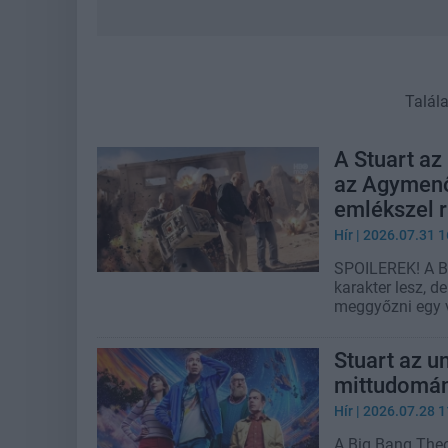
Talál
A Stuart az
az Agymenő
emlékszel 
Hír
| 2026.07.31 1
SPOILEREK! A Bi
karakter lesz, d
meggyőzni egy 
Stuart az un
mittudomán
Hír
| 2026.07.28 1
A Big Bang Theo