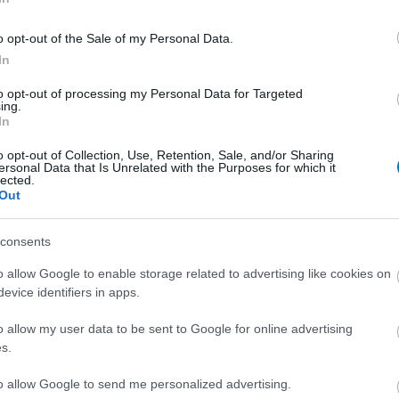
zat, Cuoco karrierje is könnyen befejeződhetett
o opt-out of the Sale of my Personal Data.
In
 spin-off sorozat érkezhet, benne
to opt-out of processing my Personal Data for Targeted
szereplővel
ing.
In
9:57
ik tévésorozat lesz az Agymenők franchise-on belül.
o opt-out of Collection, Use, Retention, Sale, and/or Sharing
ersonal Data that Is Unrelated with the Purposes for which it
lected.
Out
ult az univerzum, elhunyt az
roton professzora
consents
7:29
o allow Google to enable storage related to advertising like cookies on
 legszerethetőbb karakterét játszó Bob Newhart 94
evice identifiers in apps.
o allow my user data to be sent to Google for online advertising
 Agymenők epizód, amiben Sheldon
s.
teni a PlayStation és az Xbox között
to allow Google to send me personalized advertising.
8:50