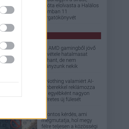
mióta elolvasta a Halálos
iramban 11
forgatókönyvét
PCW HÍREK
Az AMD gamingből jövő
bevétele hatalmasat
zuhant, de nem
hiányzunk nekik
A Nothing valamiért AI-
emberekkel reklámozza
az egyébként nagyon
ígéretes új fülesét
5 fontos kérdés, ami
megmutatja, hol megy
félre teljesen a közösségi