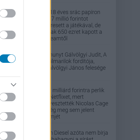
A 18 éves srác papíron
437 millió forintot
keresett a játékával, de
csak 650 ezret kapott a
Steamtől
Elhunyt Gálvölgyi Judit, A
szilmarilok fordítója,
Gálvölgyi János felesége
33 milliárd forintra perlik
a Netflixet, mert
elvesztették Nicolas Cage
még meg sem jelent
filmjét
Vin Diesel azóta nem bírja
abbahagyni a sírást,