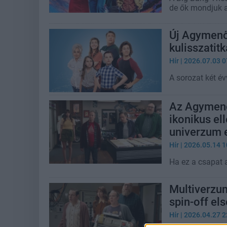
de ők mondjuk a 
Új Agymenők
kulisszatitk
Hír
| 2026.07.03 0
A sorozat két év
Az Agymenő
ikonikus el
univerzum e
Hír
| 2026.05.14 1
Ha ez a csapat 
Multiverzu
spin-off el
Hír
| 2026.04.27 2