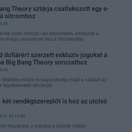
ang Theory sztárja csatlakozott egy e-
jú sitcomhoz
5:50
knek szóló sorozat van készülőben, amelynek a
 mi drága Leonardunk lesz a főszereplője.
d dollárért szerzett exkluzív jogokat a
he Big Bang Theory sorozathoz
8:59
a többféle módon is sugározhatja majd a vállalat az
k legsikeresebb sitcomját.
két vendégszereplőt is hoz az utolsó
9.01.03 16:00
ktor House-ból, a másikat a Gyűrűk Urából