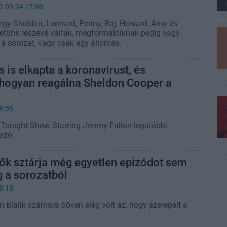
2.09.24 17:00
ogy Sheldon, Leonard, Penny, Raj, Howard, Amy és
letünk részévé váltak, megformálóiknak pedig vagy
 a sorozat, vagy csak egy állomás.
 is elkapta a koronavírust, és
 hogyan reagálna Sheldon Cooper a
9:55
 Tonight Show Starring Jimmy Fallon legutóbbi
szó.
k sztárja még egyetlen epizódot sem
g a sorozatból
5:15
 Bialik számára bőven elég volt az, hogy szerepelt a