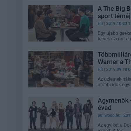
A The Big B
sport témá
Hír
| 2019.10.23 1
Egy újabb geeke
tervek szerint a
Többmilliár
Warner a T
Hír
| 2019.09.18 0
Az üzletnek hál
utóbbi idők egyi
Agymenők - 
évad
puliwood.hu
| 201
Az egyiket a Do
ismerhetitek.