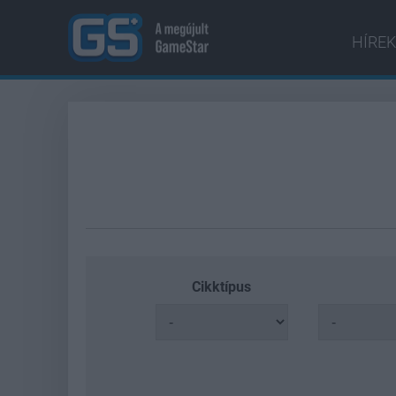
HÍREK
Cikktípus