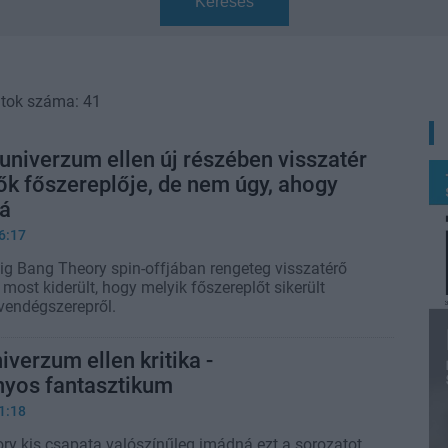
Keresés
atok száma: 41
 univerzum ellen új részében visszatér
k főszereplője, de nem úgy, ahogy
rá
6:17
g Bang Theory spin-offjában rengeteg visszatérő
e most kiderült, hogy melyik főszereplőt sikerült
vendégszerepről.
iverzum ellen kritika -
yos fantasztikum
1:18
ry kis csapata valószínűleg imádná ezt a sorozatot,