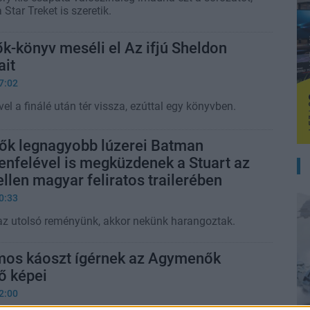
Star Treket is szeretik.
-könyv meséli el Az ifjú Sheldon
ait
7:02
vel a finálé után tér vissza, ezúttal egy könyvben.
k legnagyobb lúzerei Batman
lenfelével is megküzdenek a Stuart az
llen magyar feliratos trailerében
0:33
az utolsó reményünk, akkor nekünk harangoztak.
mos káoszt ígérnek az Agymenők
ső képei
2:00