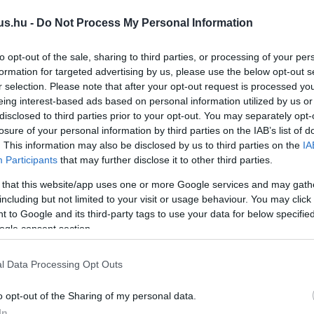
nk benne, hogy a világ megmentésére tett minden
l majd el a Stuart Fails to Save the Universe-ben.
us.hu -
Do Not Process My Personal Information
erg majdnem nemet mondott az
to opt-out of the sale, sharing to third parties, or processing of your per
formation for targeted advertising by us, please use the below opt-out s
e
r selection. Please note that after your opt-out request is processed y
1:35
eing interest-based ads based on personal information utilized by us or
disclosed to third parties prior to your opt-out. You may separately opt-
 szerepe végül mindent megváltoztatott.
losure of your personal information by third parties on the IAB’s list of
. This information may also be disclosed by us to third parties on the
IA
ultiverzumban: új Agymenők-spinoff
Participants
that may further disclose it to other third parties.
 that this website/app uses one or more Google services and may gath
1:44
including but not limited to your visit or usage behaviour. You may click 
 to Google and its third-party tags to use your data for below specifi
at alkotói is visszatérnek, és ezúttal teljesen más
a Stuart Fails to Save the Universe-zel.
ogle consent section.
o balesete majdnem véget vetett az
l Data Processing Opt Outs
ikerének
o opt-out of the Sharing of my personal data.
4:22
In