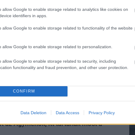
yStation 4? Ez itt a kérdés - illetve ez volt tíz
o allow Google to enable storage related to analytics like cookies on
őtt.
evice identifiers in apps.
ldon nem is az Agymenők spin-offja,
o allow Google to enable storage related to functionality of the website
mi egészen más
7:04
o allow Google to enable storage related to personalization.
tázta a helyzetet, miután Jim Parsons bevallotta
a a spin-offokat.
o allow Google to enable storage related to security, including
cation functionality and fraud prevention, and other user protection.
Agymenők, itt tartanak most a széria
CONFIRM
4:30
onnan indultak és hol járnak most az Agymenők
Data Deletion
Data Access
Privacy Policy
lt az Agymenők, itt tartanak most a