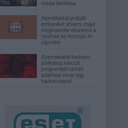
média betiltása
Álprofilokkal próbált
embereket átverni, majd
megkísérelte eltüntetni a
nyomait az Antropic AI-
ügynöke
Gyermekeink kedvenc
játékához készült
programból csinált
adatlopó vírust egy
hackercsapat