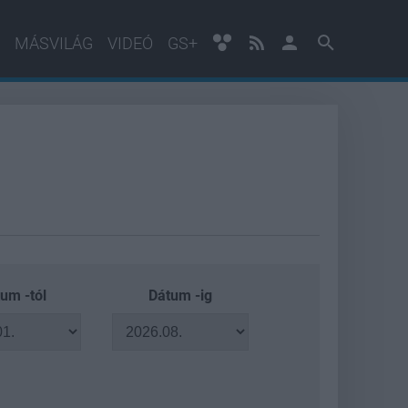
MÁSVILÁG
VIDEÓ
GS+
um -tól
Dátum -ig