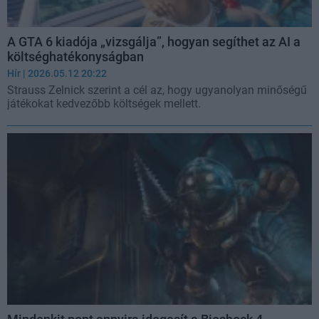
A GTA 6 kiadója „vizsgálja”, hogyan segíthet az AI a
költséghatékonyságban
Hír
| 2026.05.12 20:22
Strauss Zelnick szerint a cél az, hogy ugyanolyan minőségű
játékokat kedvezőbb költségek mellett.