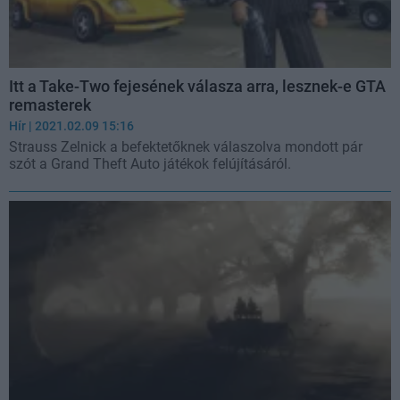
Itt a Take-Two fejesének válasza arra, lesznek-e GTA
remasterek
Hír
| 2021.02.09 15:16
Strauss Zelnick a befektetőknek válaszolva mondott pár
szót a Grand Theft Auto játékok felújításáról.