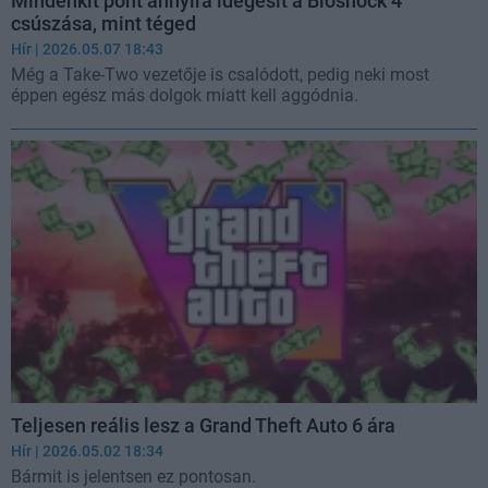
Mindenkit pont annyira idegesít a Bioshock 4
csúszása, mint téged
Hír
| 2026.05.07 18:43
Még a Take-Two vezetője is csalódott, pedig neki most
éppen egész más dolgok miatt kell aggódnia.
Teljesen reális lesz a Grand Theft Auto 6 ára
Hír
| 2026.05.02 18:34
Bármit is jelentsen ez pontosan.