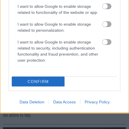
számítanunk.
I want to allow Google to enable storage
related to functionality of the website or app.
I want to allow Google to enable storage
related to personalization.
I want to allow Google to enable storage
related to security, including authentication
functionality and fraud prevention, and other
user protection.
CONFIRM
Az illetékesek szerint nem kell félni, még mindig
készül a BioShock 4
Data Deletion
Data Access
Privacy Policy
Hír
| 2025.08.08 11:02
Strauss Zelnick szerint az új rész hű marad az örökséghez,
de előre is lép.