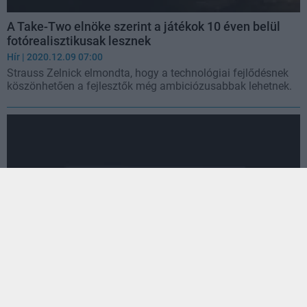
A Take-Two elnöke szerint a játékok 10 éven belül
fotórealisztikusak lesznek
Hír
| 2020.12.09 07:00
Strauss Zelnick elmondta, hogy a technológiai fejlődésnek
köszönhetően a fejlesztők még ambiciózusabbak lehetnek.
A Take-Two elnöke szerint a Microsoft szépen fog