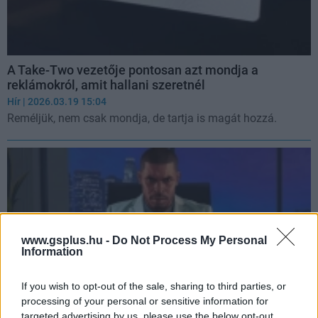
A Take-Two vezetője pontosan azt mondja a
reklámokról, amit hallani szeretnél
Hír
| 2026.03.19 15:04
Reméljük, nem csak mondja, de tartja is magát hozzá.
www.gsplus.hu -
Do Not Process My Personal
Information
If you wish to opt-out of the sale, sharing to third parties, or
processing of your personal or sensitive information for
targeted advertising by us, please use the below opt-out