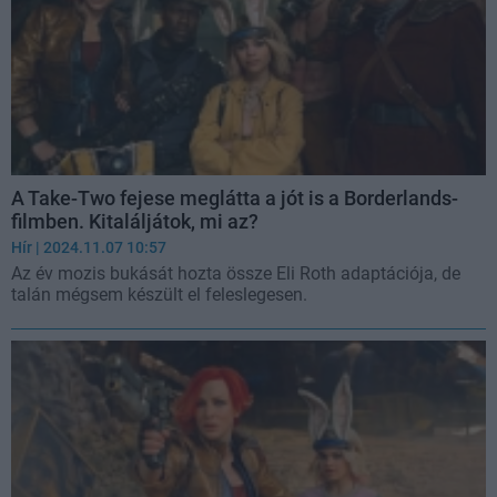
A Take-Two fejese meglátta a jót is a Borderlands-
filmben. Kitaláljátok, mi az?
Hír
| 2024.11.07 10:57
Az év mozis bukását hozta össze Eli Roth adaptációja, de
talán mégsem készült el feleslegesen.