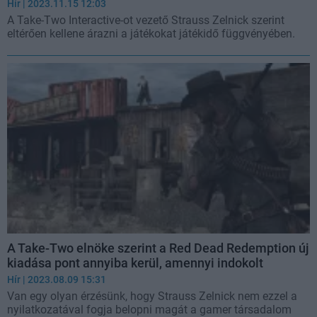
Hír
| 2023.11.15 12:03
A Take-Two Interactive-ot vezető Strauss Zelnick szerint
eltérően kellene árazni a játékokat játékidő függvényében.
A Take-Two elnöke szerint a Red Dead Redemption új
kiadása pont annyiba kerül, amennyi indokolt
Hír
| 2023.08.09 15:31
Van egy olyan érzésünk, hogy Strauss Zelnick nem ezzel a
nyilatkozatával fogja belopni magát a gamer társadalom