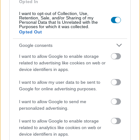
Opted In
Hír
| 2025.10.25 12:02
Strauss Zelnicknek sem könnyű eldönteni, hogy pontosan
I want to opt-out of Collection, Use,
mit is gondoljon a mesterséges intelligenciáról, hogy
Retention, Sale, and/or Sharing of my
mindenki boldog legyen.
Personal Data that Is Unrelated with the
Purposes for which it was collected.
Opted Out
Google consents
I want to allow Google to enable storage
related to advertising like cookies on web or
device identifiers in apps.
I want to allow my user data to be sent to
Google for online advertising purposes.
I want to allow Google to send me
personalized advertising.
A Take-Two vezérigazgatója szerint időben meg fog
I want to allow Google to enable storage
érkezni a GTA 6
related to analytics like cookies on web or
Hír
| 2025.08.13 12:21
device identifiers in apps.
Strauss Zelnick szerint nem kell további csúszásra