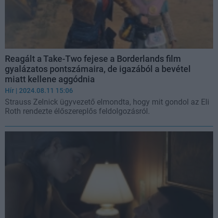
Reagált a Take-Two fejese a Borderlands film
gyalázatos pontszámaira, de igazából a bevétel
miatt kellene aggódnia
Hír
| 2024.08.11 15:06
Strauss Zelnick ügyvezető elmondta, hogy mit gondol az Eli
Roth rendezte élőszereplős feldolgozásról.