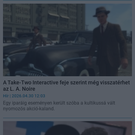
A Take-Two Interactive feje szerint még visszatérhet
az L. A. Noire
Hír
| 2026.04.30 12:03
Egy iparáig eseményen került szóba a kultikussá vált
nyomozós akció-kaland.