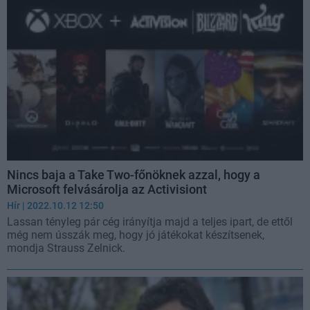
Nincs baja a Take Two-főnöknek azzal, hogy a
Microsoft felvásárolja az Activisiont
Hír
| 2022.10.12 12:50
Lassan tényleg pár cég irányítja majd a teljes ipart, de ettől
még nem ússzák meg, hogy jó játékokat készítsenek,
mondja Strauss Zelnick.