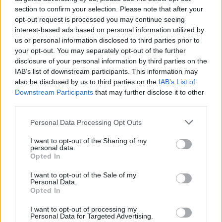
section to confirm your selection. Please note that after your
A Take-Two vezetője szerint a gondolat is
opt-out request is processed you may continue seeing
nevetséges, hogy az AI nulláról fejleszt majd játékot
interest-based ads based on personal information utilized by
Hír
| 2026.03.18 11:38
us or personal information disclosed to third parties prior to
Strauss Zelnick bonyolult, se-veled-se-nélküled kapcsolatban
your opt-out. You may separately opt-out of the further
él a mesterséges intelligenciával.
disclosure of your personal information by third parties on the
IAB’s list of downstream participants. This information may
also be disclosed by us to third parties on the
IAB’s List of
Downstream Participants
that may further disclose it to other
third parties.
Please note that this website/app uses one or more Google
Personal Data Processing Opt Outs
services and may gather and store information including but
not limited to your visit or usage behaviour. You may click to
I want to opt-out of the Sharing of my
personal data.
grant or deny consent to Google and its third-party tags to
Opted In
use your data for below specified purposes in below Google
consent section.
I want to opt-out of the Sale of my
Personal Data.
Opted In
A Take Two vezére szerint a mesterséges
I want to opt-out of processing my
intelligencia a jövő és munkahelyeket teremt
Personal Data for Targeted Advertising.