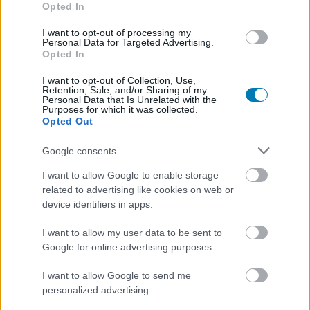
Opted In
I want to opt-out of processing my
Personal Data for Targeted Advertising.
Opted In
Komoly technikai frissítést kap
I want to opt-out of Collection, Use,
a War Thunder
Retention, Sale, and/or Sharing of my
Personal Data that Is Unrelated with the
Purposes for which it was collected.
Opted Out
Rixon
|
2025 július 9. 13:02
Google consents
PTGI és DLSS, illetve FSR frame generation
I want to allow Google to enable storage
related to advertising like cookies on web or
bekerül.
device identifiers in apps.
I want to allow my user data to be sent to
Play
Google for online advertising purposes.
A Gaijin Entertainment bejelentette, hogy a War Thunder
Video
I want to allow Google to send me
legújabb, Leviathans névre keresztelt frissítése számos
personalized advertising.
technológiai újítást hoz a játékba. A legnagyobb