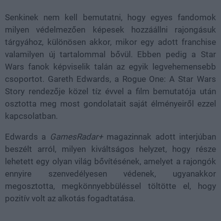
Senkinek nem kell bemutatni, hogy egyes fandomok
milyen védelmezően képesek hozzáállni rajongásuk
tárgyához, különösen akkor, mikor egy adott franchise
valamilyen új tartalommal bővül. Ebben pedig a Star
Wars fanok képviselik talán az egyik legvehemensebb
csoportot. Gareth Edwards, a Rogue One: A Star Wars
Story rendezője közel tíz évvel a film bemutatója után
osztotta meg most gondolatait saját élményeiről ezzel
kapcsolatban.
Edwards a
GamesRadar+
magazinnak adott interjúban
beszélt arról, milyen kiváltságos helyzet, hogy része
lehetett egy olyan világ bővítésének, amelyet a rajongók
ennyire szenvedélyesen védenek, ugyanakkor
megosztotta, megkönnyebbüléssel töltötte el, hogy
pozitív volt az alkotás fogadtatása.