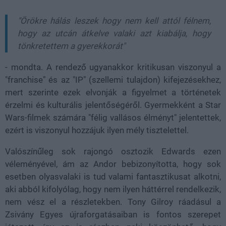
"Örökre hálás leszek hogy nem kell attól félnem,
hogy az utcán átkelve valaki azt kiabálja, hogy
tönkretettem a gyerekkorát"
- mondta. A rendező ugyanakkor kritikusan viszonyul a
"franchise" és az "IP" (szellemi tulajdon) kifejezésekhez,
mert szerinte ezek elvonják a figyelmet a történetek
érzelmi és kulturális jelentőségéről. Gyermekként a Star
Wars-filmek számára "félig vallásos élményt" jelentettek,
ezért is viszonyul hozzájuk ilyen mély tisztelettel.
Valószínűleg sok rajongó osztozik Edwards ezen
véleményével, ám az Andor bebizonyította, hogy sok
esetben olyasvalaki is tud valami fantasztikusat alkotni,
aki abból kifolyólag, hogy nem ilyen háttérrel rendelkezik,
nem vész el a részletekben. Tony Gilroy ráadásul a
Zsivány Egyes újraforgatásaiban is fontos szerepet