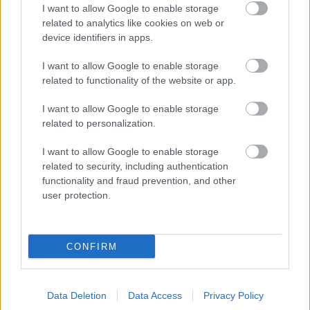
újdonság a Path Traced Global Illumination (PTGI)
I want to allow Google to enable storage
bevezetése, amely jelentősen javítja a játék
related to analytics like cookies on web or
fénykezelését és vizuális élményét. Emellett a frissítés
device identifiers in apps.
támogatja a Frame Generation funkciót az NVIDIA DLSS,
I want to allow Google to enable storage
AMD FSR és Intel XeSS technológiákon keresztül, így a
related to functionality of the website or app.
játék nemcsak szebb, hanem simábban is fut.
I want to allow Google to enable storage
A fejlesztők szerint a PTGI technológia a fény
related to personalization.
természetes viselkedését - például a visszaverődést és a
szóródást - szimulálja, így még az árnyékos, zárt vagy
I want to allow Google to enable storage
related to security, including authentication
völgyes területeken is valósághűbb megvilágítást nyújt.
functionality and fraud prevention, and other
A korábbi globális megvilágítási rendszer ugyan
user protection.
működőképes volt, de egyszerűbb módszerekkel
dolgozott, és gyakran előfordult benne a
"fénybeszűrődés" jelensége, amikor a fény olyan helyekre
CONFIRM
is bejutott, ahová nem kellett volna. A PTGI ezekre a
problémákra is megoldást kínál.
Data Deletion
Data Access
Privacy Policy