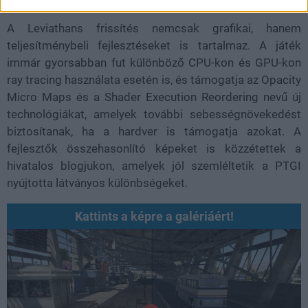
A Leviathans frissítés nemcsak grafikai, hanem
teljesítménybeli fejlesztéseket is tartalmaz. A játék
immár gyorsabban fut különböző CPU-kon és GPU-kon
ray tracing használata esetén is, és támogatja az Opacity
Micro Maps és a Shader Execution Reordering nevű új
technológiákat, amelyek további sebességnövekedést
biztosítanak, ha a hardver is támogatja azokat. A
fejlesztők összehasonlító képeket is közzétettek a
hivatalos blogjukon, amelyek jól szemléltetik a PTGI
nyújtotta látványos különbségeket.
Kattints a képre a galériáért!