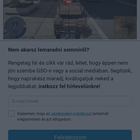
Nem akarsz lemaradni semmiről?
Rengeteg hír és cikk vár rád, lehet, hogy éppen nem
jön szembe GSO-n vagy a social médiában. Segítünk,
hogy naprakész maradj, kiválogatjuk neked a
legjobbakat,
iratkozz fel hírlevelünkre!
Kijelentem, hogy az
adatkezelési nyilatkozat
tartalmát
megismertem és azt elfogadom.
Feliratkozom