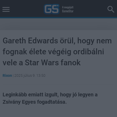
Gareth Edwards örül, hogy nem
fognak élete végéig ordibálni
vele a Star Wars fanok
Rixon
|
2025 július 9. 13:50
Leginkább emiatt izgult, hogy jó legyen a
Zsivány Egyes fogadtatása.
Loaded
:
Unmute
36.58%