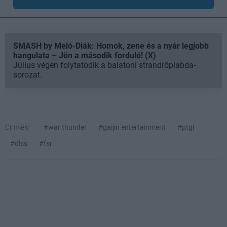
SMASH by Meló-Diák: Homok, zene és a nyár legjobb
hangulata – Jön a második forduló! (X)
Július végén folytatódik a balatoni strandröplabda-
sorozat.
Címkék:
#war thunder
#gaijin entertainment
#ptgi
#dlss
#fsr