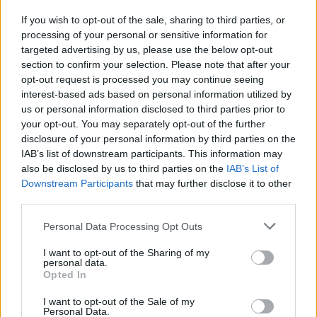
If you wish to opt-out of the sale, sharing to third parties, or
processing of your personal or sensitive information for
SMASH by Meló-Diák: Homok, zene és a nyár legjobb
targeted advertising by us, please use the below opt-out
hangulata – Jön a második forduló! (X)
section to confirm your selection. Please note that after your
Július végén folytatódik a balatoni strandröplabda-
opt-out request is processed you may continue seeing
sorozat.
interest-based ads based on personal information utilized by
us or personal information disclosed to third parties prior to
your opt-out. You may separately opt-out of the further
disclosure of your personal information by third parties on the
IAB’s list of downstream participants. This information may
Címkék:
#star wars
#zsivány egyes
#gareth edwards
also be disclosed by us to third parties on the
IAB’s List of
Downstream Participants
that may further disclose it to other
third parties.
Please note that this website/app uses one or more Google
Personal Data Processing Opt Outs
services and may gather and store information including but
not limited to your visit or usage behaviour. You may click to
I want to opt-out of the Sharing of my
personal data.
grant or deny consent to Google and its third-party tags to
Opted In
use your data for below specified purposes in below Google
consent section.
I want to opt-out of the Sale of my
Personal Data.
Hozzászólások