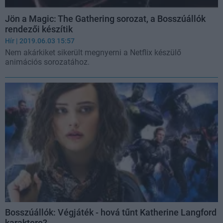
Jön a Magic: The Gathering sorozat, a Bosszúállók
rendezői készítik
Hír
| 2019.06.03 15:57
Nem akárkiket sikerült megnyerni a Netflix készülő
animációs sorozatához.
Bosszúállók: Végjáték - hová tűnt Katherine Langford
karaktere?