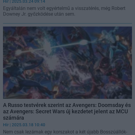
Hír
| 2025.03.24 09:14
Egyáltalán nem volt egyértelmű a visszatérés, még Robert
Downey Jr. győzködése után sem.
A Russo testvérek szerint az Avengers: Doomsday és
az Avengers: Secret Wars új kezdetet jelent az MCU
számára
Hír
| 2025.03.18 10:40
Nem csak lezárnak egy korszakot a két újabb Bosszúállók-