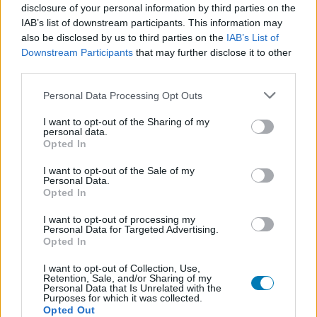
disclosure of your personal information by third parties on the
IAB’s list of downstream participants. This information may
also be disclosed by us to third parties on the
IAB’s List of
Downstream Participants
that may further disclose it to other
third parties.
Please note that this website/app uses one or more Google
Personal Data Processing Opt Outs
services and may gather and store information including but
not limited to your visit or usage behaviour. You may click to
I want to opt-out of the Sharing of my
personal data.
grant or deny consent to Google and its third-party tags to
Opted In
Kevin Feige olyan vérengzést akart a Végjátékban,
use your data for below specified purposes in below Google
amin minden Marvel rajongó kiakadt volna
consent section.
I want to opt-out of the Sale of my
Personal Data.
Hír
| 2022.08.06 16:50
Opted In
Még szerencse, hogy a Russo testvérek a helyén kezelték a
radikális ötletet.
I want to opt-out of processing my
Personal Data for Targeted Advertising.
Opted In
I want to opt-out of Collection, Use,
Retention, Sale, and/or Sharing of my
Personal Data that Is Unrelated with the
Purposes for which it was collected.
Opted Out