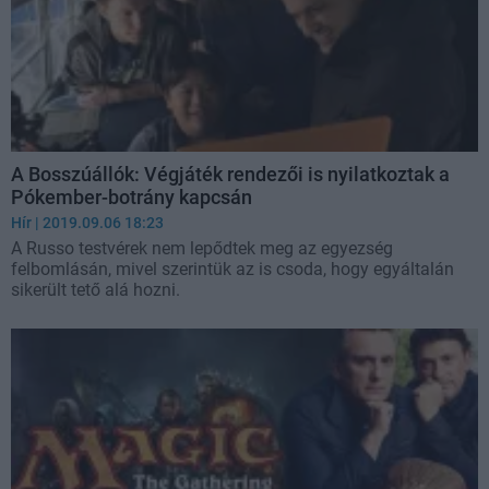
A Bosszúállók: Végjáték rendezői is nyilatkoztak a
Pókember-botrány kapcsán
Hír
| 2019.09.06 18:23
A Russo testvérek nem lepődtek meg az egyezség
felbomlásán, mivel szerintük az is csoda, hogy egyáltalán
sikerült tető alá hozni.