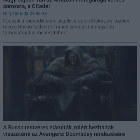
sorozata, a Citadel
Hír
| 2025.03.29 08:49
Csúszik a második évad, jegelik a spin-offokat, és közben
még a Russo testvérek franchise-ának legnagyobb
támogatóját is menesztették.
A Russo testvérek elárulták, miért hezitáltak
visszatérni az Avengers: Doomsday rendezésére