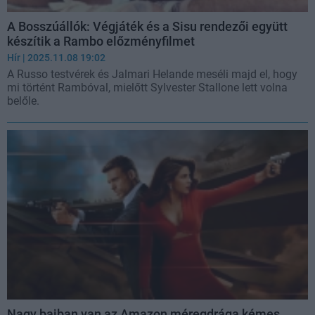
A Bosszúállók: Végjáték és a Sisu rendezői együtt
készítik a Rambo előzményfilmet
Hír
| 2025.11.08 19:02
A Russo testvérek és Jalmari Helande meséli majd el, hogy
mi történt Rambóval, mielőtt Sylvester Stallone lett volna
belőle.
Nagy bajban van az Amazon méregdrága kémes