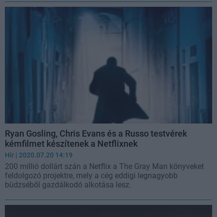
Ryan Gosling, Chris Evans és a Russo testvérek
kémfilmet készítenek a Netflixnek
Hír
| 2020.07.20 14:19
200 millió dollárt szán a Netflix a The Gray Man könyveket
feldolgozó projektre, mely a cég eddigi legnagyobb
büdzséből gazdálkodó alkotása lesz.