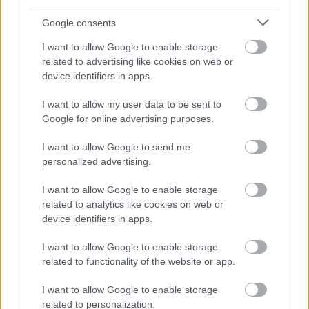
Google consents
I want to allow Google to enable storage
related to advertising like cookies on web or
device identifiers in apps.
I want to allow my user data to be sent to
A Russo testvérek tisztázták, tényleg létezik-e 6 órás
Google for online advertising purposes.
rendezői verzió a Bosszúállók: Végjátékból
Hír
| 2022.07.19 13:25
I want to allow Google to send me
Hosszú ideje kering már a 6 órás Bosszúállók: Végjáték
personalized advertising.
legendája.
I want to allow Google to enable storage
related to analytics like cookies on web or
device identifiers in apps.
I want to allow Google to enable storage
related to functionality of the website or app.
I want to allow Google to enable storage
related to personalization.