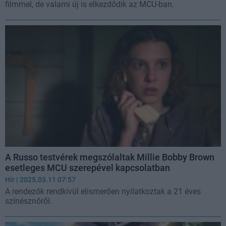
filmmel, de valami új is elkezdődik az MCU-ban.
A Russo testvérek megszólaltak Millie Bobby Brown
esetleges MCU szerepével kapcsolatban
Hír
| 2025.03.11 07:57
A rendezők rendkívül elismerően nyilatkoztak a 21 éves
színésznőről.