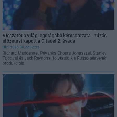
Visszatér a világ legdrágább kémsorozata - zúzós
előzetest kapott a Citadel 2. évada
Hír
| 2026.04.22 12:22
Richard Maddennel, Priyanka Chopra Jonasszal, Stanley
Tuccival és Jack Reynorral folytatódik a Russo testvérek
produkciója.