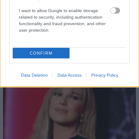
I want to allow Google to enable storage
related to security, including authentication
functionality and fraud prevention, and other
A Russo testvérek szívesen megrendeznék álmaik
user protection.
Marvel csapatfilmjét
Hír
| 2022.07.18 17:50
Álmuk sokkal hatalmasabb lenne, mint a Bosszúállók:
CONFIRM
Végtelen háború, vagy akár a Végjáték.
Data Deletion
Data Access
Privacy Policy