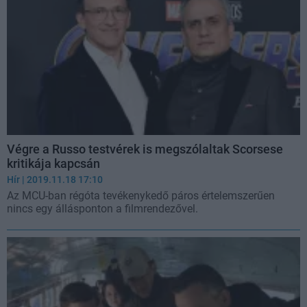
Végre a Russo testvérek is megszólaltak Scorsese
kritikája kapcsán
Hír
| 2019.11.18 17:10
Az MCU-ban régóta tevékenykedő páros értelemszerűen
nincs egy állásponton a filmrendezővel.