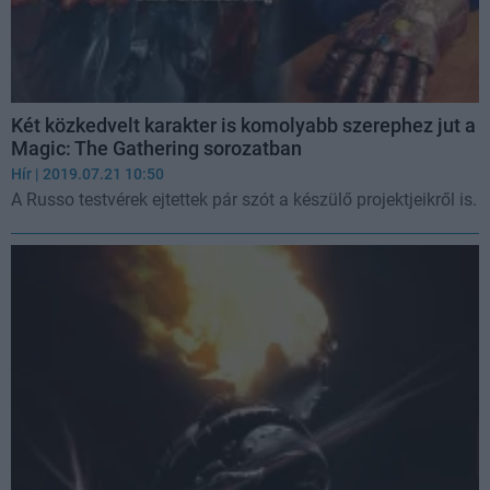
Két közkedvelt karakter is komolyabb szerephez jut a
Magic: The Gathering sorozatban
Hír
| 2019.07.21 10:50
A Russo testvérek ejtettek pár szót a készülő projektjeikről is.