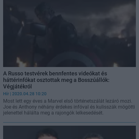
A Russo testvérek bennfentes videókat és
háttérinfókat osztottak meg a Bosszúállók:
Végjátékról
Hír
| 2020.04.28 10:20
Most lett egy éves a Marvel első történetszálát lezáró mozi.
Joe és Anthony néhány érdekes infóval és kulisszák mögötti
jelenettel hálálta meg a rajongók lelkesedését.