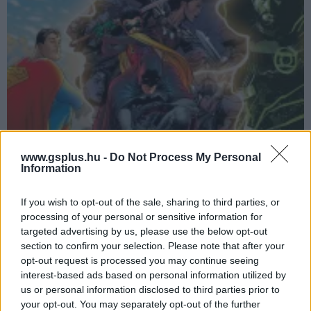
www.gsplus.hu -
Do Not Process My Personal
Information
Ennek a DC Comics karakternek rendeznének
szívesen filmet a Bosszúállók: Végtelen háborút és
If you wish to opt-out of the sale, sharing to third parties, or
Végjátékot megálmodó Russo testvérek
processing of your personal or sensitive information for
Hír
| 2023.04.18 14:01
targeted advertising by us, please use the below opt-out
Nem sokáig gondolkodnának a dolgon, ha kapnának egy
section to confirm your selection. Please note that after your
felkérést a James Gunn vezette DC Studiostól.
opt-out request is processed you may continue seeing
interest-based ads based on personal information utilized by
us or personal information disclosed to third parties prior to
your opt-out. You may separately opt-out of the further