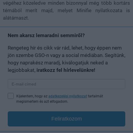
végéhez közeledve minden bizonnyal még több kortárs
témából merít majd, melyet Minifie nyilatkozata is
alátámaszt.
Nem akarsz lemaradni semmiről?
Rengeteg hír és cikk vár rád, lehet, hogy éppen nem
jön szembe GSO-n vagy a social médiában. Segítünk,
hogy naprakész maradj, kiválogatjuk neked a
legjobbakat,
iratkozz fel hírlevelünkre!
Kijelentem, hogy az
adatkezelési nyilatkozat
tartalmát
megismertem és azt elfogadom.
Feliratkozom