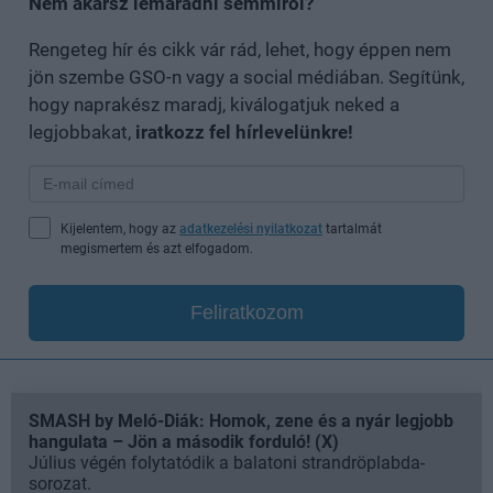
Nem akarsz lemaradni semmiről?
Rengeteg hír és cikk vár rád, lehet, hogy éppen nem
jön szembe GSO-n vagy a social médiában. Segítünk,
hogy naprakész maradj, kiválogatjuk neked a
legjobbakat,
iratkozz fel hírlevelünkre!
Kijelentem, hogy az
adatkezelési nyilatkozat
tartalmát
megismertem és azt elfogadom.
Feliratkozom
SMASH by Meló-Diák: Homok, zene és a nyár legjobb
hangulata – Jön a második forduló! (X)
Július végén folytatódik a balatoni strandröplabda-
sorozat.