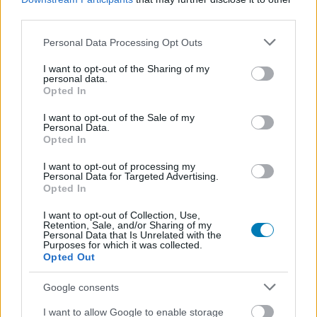
third parties.
írók a The Boys 5. évadának
Please note that this website/app uses one or more Google
Personal Data Processing Opt Outs
zárását
services and may gather and store information including but
not limited to your visit or usage behaviour. You may click to
I want to opt-out of the Sharing of my
personal data.
grant or deny consent to Google and its third-party tags to
Rixon
|
2025 március 10. 19:02
Opted In
use your data for below specified purposes in below Google
consent section.
I want to opt-out of the Sale of my
Personal Data.
Egylőre még a színészek előtt is rejtély, hogy
Opted In
hogyan végződik a sorozat.
I want to opt-out of processing my
Personal Data for Targeted Advertising.
Loaded
:
Unmute
Opted In
21.02%
I want to opt-out of Collection, Use,
Colby Minifie, aki a The Boys című sorozatban Ashley
Retention, Sale, and/or Sharing of my
Personal Data that Is Unrelated with the
Barrett szerepéről ismert, elárulta, hogy a sorozat írói
Purposes for which it was collected.
Opted Out
egyelőre lakat alatt tartják az ötödik és egyben utolsó
évad végét. Az SXSW rendezvényen a
ScreenRantnek
Google consents
adott interjújában Minifie kifejtette, hogy még a
színészek is sötétben tapogatóznak azzal kapcsolatban,
I want to allow Google to enable storage