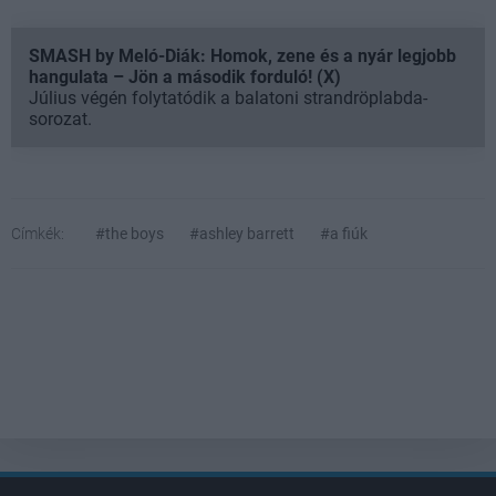
SMASH by Meló-Diák: Homok, zene és a nyár legjobb
hangulata – Jön a második forduló! (X)
Július végén folytatódik a balatoni strandröplabda-
sorozat.
Címkék:
#the boys
#ashley barrett
#a fiúk