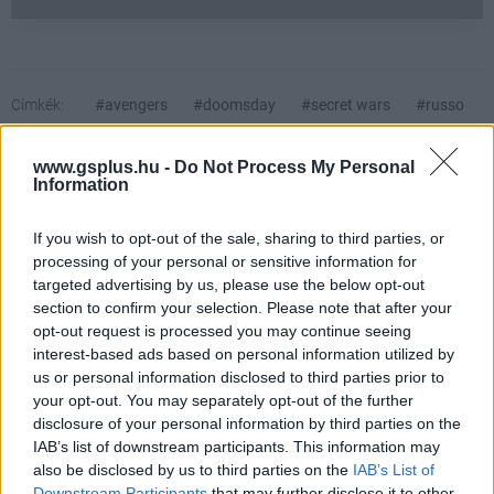
Címkék:
#avengers
#doomsday
#secret wars
#russo
testvérek
#millie bobby brown
www.gsplus.hu -
Do Not Process My Personal
Information
If you wish to opt-out of the sale, sharing to third parties, or
processing of your personal or sensitive information for
targeted advertising by us, please use the below opt-out
section to confirm your selection. Please note that after your
opt-out request is processed you may continue seeing
interest-based ads based on personal information utilized by
Hozzászólások
us or personal information disclosed to third parties prior to
your opt-out. You may separately opt-out of the further
disclosure of your personal information by third parties on the
IAB’s list of downstream participants. This information may
also be disclosed by us to third parties on the
IAB’s List of
Hétpecsétes titokban tartják az
Downstream Participants
that may further disclose it to other