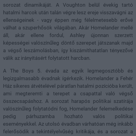
sorozat dinamikáját. A Voughton belül évekig tartó
hatalmi harcok után talán végre lesz ereje visszavágni az
ellenségeinek - vagy éppen még félelmetesebb erővé
válhat a szuperhősök világában. Akár Homelander mellé
áll, akár ellene fordul, Ashley újonnan szerzett
képességei valószínűleg döntő szerepet játszanak majd
a végső leszámolásban, így kiszámíthatatlan tényezővé
válik az irányításért folytatott harcban.
A The Boys 5. évada az egyik legmegosztóbb és
legizgalmasabb évadnak ígérkezik. Homelander a Fehér
Ház sikeres átvételével páratlan hatalmi pozícióba került,
ami megteremti a terepet a csapattal való végső
összecsapáshoz. A sorozat harapós politikai szatírája
valószínűleg folytatódni fog, Homelander felemelkedése
pedig párhuzamba hozható valós politikai
eseményekkel. Az utolsó évadban várhatóan még inkább
felerősödik a tekintélyelvűség kritikája, és a sorozat a