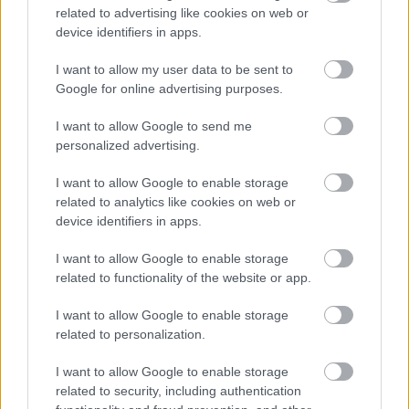
related to advertising like cookies on web or
hogyan zárul majd a sorozat. Az utolsó évadban a világ a
device identifiers in apps.
káosz szélén tántorog majd, Homelander megszilárdítja
az elnöki hatalom feletti ellenőrzését, miközben az
I want to allow my user data to be sent to
önbíráskodó csoport közellenséggé válik.
Google for online advertising purposes.
Minifie karaktere, Ashley a 4. évad fináléjának turbulens
I want to allow Google to send me
eseményei után bizonytalan helyzetbe kerül. Mivel
personalized advertising.
Vought összeomlik, kénytelen kétségbeesett lépéseket
I want to allow Google to enable storage
tenni, útja pedig drámai fordulatot vesz, amikor beadja
related to analytics like cookies on web or
magának a Compound V-t. Ez a döntés kérdéseket vet
device identifiers in apps.
fel a jövőjével és a közelgő konfliktusban betöltött
I want to allow Google to enable storage
szerepével kapcsolatban. A finálét övező titokzatosság
related to functionality of the website or app.
azt sugallja, hogy váratlan fordulatok és leleplezések
várják a nézőket a láthatáron.
I want to allow Google to enable storage
related to personalization.
I want to allow Google to enable storage
"Még mindig az 5. évad forgatásának közepén
related to security, including authentication