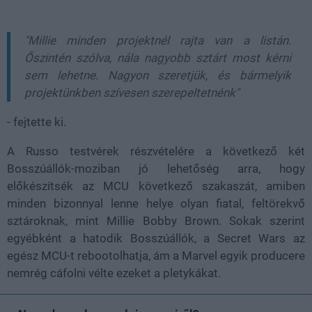
"Millie minden projektnél rajta van a listán.
Őszintén szólva, nála nagyobb sztárt most kérni
sem lehetne. Nagyon szeretjük, és bármelyik
projektünkben szívesen szerepeltetnénk"
- fejtette ki.
A Russo testvérek részvételére a következő két
Bosszúállók-moziban jó lehetőség arra, hogy
előkészítsék az MCU következő szakaszát, amiben
minden bizonnyal lenne helye olyan fiatal, feltörekvő
sztároknak, mint Millie Bobby Brown. Sokak szerint
egyébként a hatodik Bosszúállók, a Secret Wars az
egész MCU-t rebootolhatja, ám a Marvel egyik producere
nemrég cáfolni vélte ezeket a pletykákat.