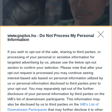
www.gsplus.hu -
Do Not Process My Personal
Information
Miért halaszthatták el a két új Bosszúállók-filmet?
If you wish to opt-out of the sale, sharing to third parties, or
Hír
| 2025.05.23 18:04
processing of your personal or sensitive information for
Igazából semmi meglepő nincs abban, hogy csúszik az
targeted advertising by us, please use the below opt-out
Avengers: Doomsday és a Secret Wars is.
section to confirm your selection. Please note that after your
opt-out request is processed you may continue seeing
interest-based ads based on personal information utilized by
us or personal information disclosed to third parties prior to
your opt-out. You may separately opt-out of the further
disclosure of your personal information by third parties on the
IAB’s list of downstream participants. This information may
also be disclosed by us to third parties on the
IAB’s List of
Downstream Participants
that may further disclose it to other