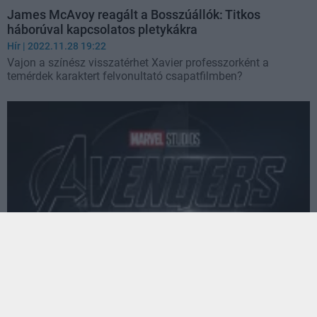
James McAvoy reagált a Bosszúállók: Titkos
háborúval kapcsolatos pletykákra
Hír
| 2022.11.28 19:22
Vajon a színész visszatérhet Xavier professzorként a
temérdek karaktert felvonultató csapatfilmben?
Tökéletes írót igazolt az Avengers: Secret Wars
Hír
| 2022.10.04 14:10