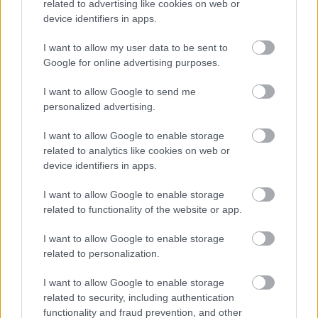
related to advertising like cookies on web or
device identifiers in apps.
A Russo testvérek szerint az Avengers: Doomsday és
I want to allow my user data to be sent to
az Avengers: Secret Wars új kezdetet jelent az MCU
Google for online advertising purposes.
számára
Hír
| 2025.03.18 10:40
I want to allow Google to send me
Nem csak lezárnak egy korszakot a két újabb Bosszúállók-
personalized advertising.
filmmel, de valami új is elkezdődik az MCU-ban.
I want to allow Google to enable storage
related to analytics like cookies on web or
device identifiers in apps.
I want to allow Google to enable storage
related to functionality of the website or app.
I want to allow Google to enable storage
related to personalization.
I want to allow Google to enable storage
related to security, including authentication
functionality and fraud prevention, and other