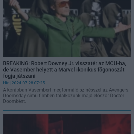
BREAKING: Robert Downey Jr. visszatér az MCU-ba,
de Vasember helyett a Marvel ikonikus főgonoszát
fogja játszani
Hír
| 2024.07.28 07:25
A korábban Vasembert megformáló színésszel az Avengers:
Doomsday című filmben találkozunk majd először Doctor
Doomként.