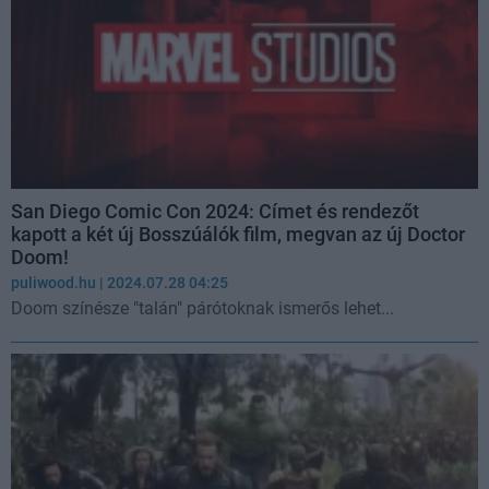
San Diego Comic Con 2024: Címet és rendezőt
kapott a két új Bosszúálók film, megvan az új Doctor
Doom!
puliwood.hu
| 2024.07.28 04:25
Doom színésze "talán" párótoknak ismerős lehet...