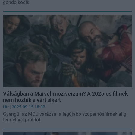
gondolkodik.
Válságban a Marvel-moziverzum? A 2025-ös filmek
nem hozták a várt sikert
Hír
| 2025.09.15 18:02
Gyengül az MCU varázsa: a legújabb szuperhősfilmek alig
termelnek profitot.