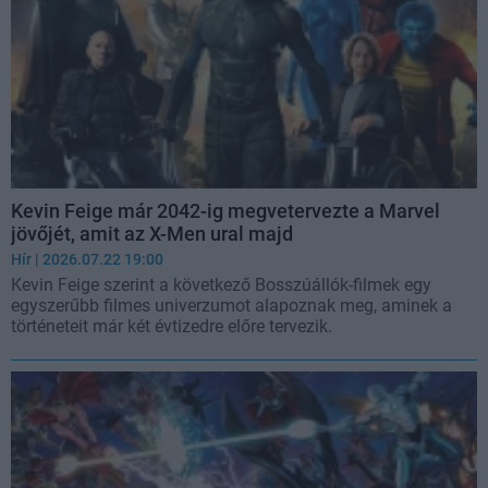
Kevin Feige már 2042-ig megvetervezte a Marvel
jövőjét, amit az X-Men ural majd
Hír
| 2026.07.22 19:00
Kevin Feige szerint a következő Bosszúállók-filmek egy
egyszerűbb filmes univerzumot alapoznak meg, aminek a
történeteit már két évtizedre előre tervezik.