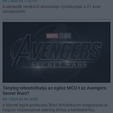
Hír
| 2025.03.11 07:57
A rendezők rendkívül elismerően nyilatkoztak a 21 éves
színésznőről.
Tényleg rebootolhatja az egész MCU-t az Avengers:
Secret Wars?
Hír
| 2025.03.06 16:02
A Marvel egyik producere, Brad Winderbaum magyarázta el,
hogyan viszonyulnak jelenleg ehhez a kérdéskörhöz.