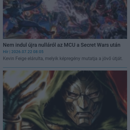
Nem indul újra nulláról az MCU a Secret Wars után
Hír
| 2026.07.22 08:05
Kevin Feige elárulta, melyik képregény mutatja a jövő útját.