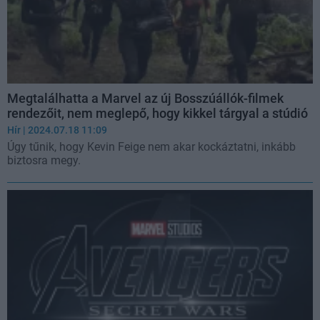
Megtalálhatta a Marvel az új Bosszúállók-filmek
rendezőit, nem meglepő, hogy kikkel tárgyal a stúdió
Hír
| 2024.07.18 11:09
Úgy tűnik, hogy Kevin Feige nem akar kockáztatni, inkább
biztosra megy.