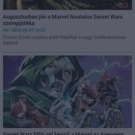
Augusztusban jön a Marvel hivatalos Secret Wars
szerepjátéka
Hír
| 2026.06.29 16:33
Doctor Doom uralma alatt indulhat a nagy multiverzumos
kaland.
Secret Wars RPG-vel készül a Marvel az Avengers: