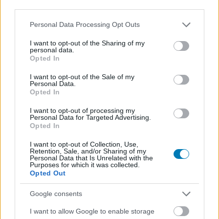
third parties.
Please note that this website/app uses one or more Google
Personal Data Processing Opt Outs
services and may gather and store information including but
not limited to your visit or usage behaviour. You may click to
I want to opt-out of the Sharing of my
personal data.
grant or deny consent to Google and its third-party tags to
Csúszik az Avengers Doomsday és a Secret Wars is
Opted In
use your data for below specified purposes in below Google
Hír
| 2025.05.23 08:55
consent section.
I want to opt-out of the Sale of my
A Disney hivatalosan is bejelentette, hogy a nagy
Personal Data.
átszervezések miatt csúszik a Doomsday és ezzel együtt
Opted In
nyilván a következő Bosszúállók-film is.
I want to opt-out of processing my
Personal Data for Targeted Advertising.
Opted In
I want to opt-out of Collection, Use,
Retention, Sale, and/or Sharing of my
Personal Data that Is Unrelated with the
Purposes for which it was collected.
Opted Out
Google consents
I want to allow Google to enable storage