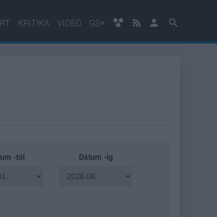
RT
KRITIKA
VIDEÓ
GS+
um -tól
Dátum -ig