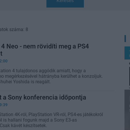
Keresés
atok száma: 8
 4 Neo - nem rövidíti meg a PS4
t
2:00
ation 4 tulajdonos aggódik amiatt, hogy a
eo megérkezésével hátrányba kerülhet a konzoljuk.
huhei Yoshida is reagált.
tt a Sony konferencia időpontja
9:39
ation 4K-ról, PlayStation VR-ról, PS4-es játékokról
ől is hallani fogunk majd a Sony E3-as
Csak kávét készítsetek.