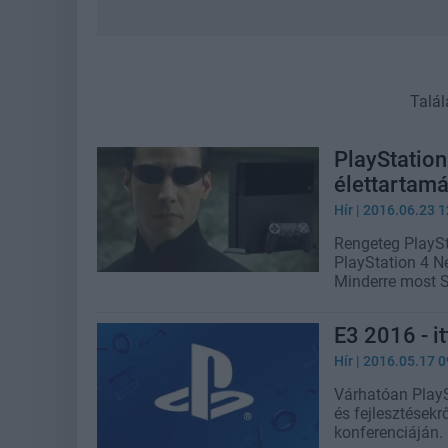
Talál
PlayStation
élettartamá
Hír
| 2016.06.23 1
Rengeteg PlaySt
PlayStation 4 N
Minderre most S
E3 2016 - i
Hír
| 2016.05.17 0
Várhatóan PlaySt
és fejlesztésekr
konferenciáján. 