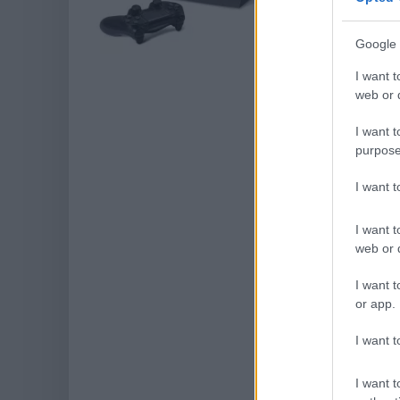
Hír
| 2016.03.31 1
Tovább szivárog
Google 
4-ről. Most péld
milyen játékok 
I want t
web or d
I want t
purpose
I want 
I want t
web or d
I want t
or app.
I want t
I want t