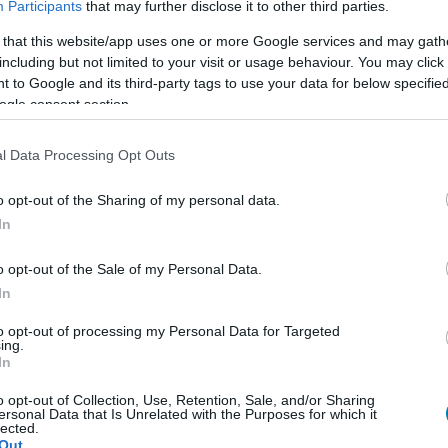
Participants
that may further disclose it to other third parties.
j információ került ki az új PlayStation 4-ről, de
élnie, aki ragaszkodik régi konzoljához.
 that this website/app uses one or more Google services and may gath
E
including but not limited to your visit or usage behaviour. You may click 
 to Google and its third-party tags to use your data for below specifi
erések, Call of Duty 2016 és
ogle consent section.
 4K - mi történt a héten?
1:10
l Data Processing Opt Outs
zülettek április elseje alkalmából, és pletykáktól volt
et - ismét jelentkezünk a hét legjeivel.
o opt-out of the Sharing of my personal data.
In
ebből is lesz 4K-s változat?
o opt-out of the Sale of my Personal Data.
6:43
In
 hogy készül a PlayStation 4K. Phil Spencer, az
ondta, vannak-e a Microsoftnak hasonló irányú
to opt-out of processing my Personal Data for Targeted
ing.
In
 4K - újabb részletek jöttek, ezek
o opt-out of Collection, Use, Retention, Sale, and/or Sharing
ersonal Data that Is Unrelated with the Purposes for which it
 első játékok rá
lected.
Out