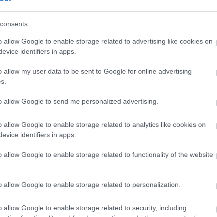
4:41
nak az információk a továbbfejlesztett PlayStation
consents
ául megtudtuk, mi a helyzet a régi játékokkal, és
jöhetnek a megjelenéskor.
o allow Google to enable storage related to advertising like cookies on
evice identifiers in apps.
o allow my user data to be sent to Google for online advertising
s.
to allow Google to send me personalized advertising.
o allow Google to enable storage related to analytics like cookies on
evice identifiers in apps.
o allow Google to enable storage related to functionality of the website
o allow Google to enable storage related to personalization.
o allow Google to enable storage related to security, including