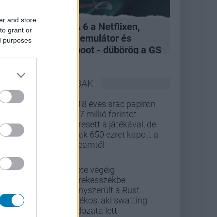
er and store
A felvásárlás, GTA 6 a Netflixen,
to grant or
hivatalos Xbox 360 emulátor és
ed purposes
kukázott Penge reboot - dübörög a GS
Hype
LEGOLVASOTTABBAK
A 18 éves srác papíron
437 millió forintot
keresett a játékával, de
csak 650 ezret kapott a
Steamtől
Élete végéig
kerekesszékbe
kényszerült a Rust
játékos, aki swatting
áldozata lett