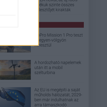
játékuk szinte összes
fejlesztőjét kirakták
PCW HÍREK
GoPro Mission 1 Pro teszt
- hegyen-völgyön
keresztül
A hordozható napelemek
után itt a mobil
szélturbina
Az EU is megépíti a saját
műholds hálózatát, 2029-
ben már indulhatnak az
arra támaszkodó