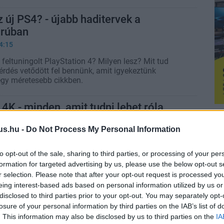
z új PS4? - újabb haditervek a
rúban
4:15
feltuningolt PlayStation 4? Milyen lesz? Mit tud
érdés vetődött fel bennünk, amit igyekeztünk
gy méretesebb cikkben.
 4K - minden, amit tudni lehet róla
9:55
us.hu -
Do Not Process My Personal Information
 szabályokat tett kötelezővé a játékfejlesztőknek a
ion 4 Neo, vagy ahogy sokan emlegetik, a PS4K
to opt-out of the sale, sharing to third parties, or processing of your per
nik, nem kell aggódnia annak sem, aki nem tervezi,
formation for targeted advertising by us, please use the below opt-out s
gépre vált.
r selection. Please note that after your opt-out request is processed y
eing interest-based ads based on personal information utilized by us or
 4K - a RAM is javul, nem lesznek
disclosed to third parties prior to your opt-out. You may separately opt-
tékok
losure of your personal information by third parties on the IAB’s list of
. This information may also be disclosed by us to third parties on the
IA
7:46