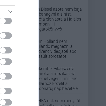
Vin Diesel azóta nem bírja
abbahagyni a sírást,
mióta elolvasta a Halálos
iramban 11
forgatókönyvét
Tom Holland nem
hajlandó megnézni a
kedvenc videójátékából
készült sorozatot
Pókember világszerte
letarolta a mozikat, az
első hétvégén 1 milliárd
dollárhoz közelít a
Vadonatúj nap bevétele
A FIFA-nak nem megy jól
az EA nélkül, az új focis