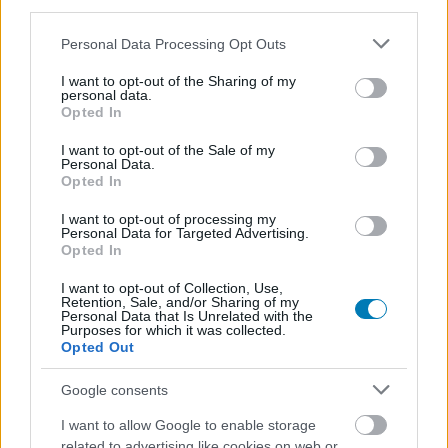
third parties.
Please note that this website/app uses one or more Google
Personal Data Processing Opt Outs
services and may gather and store information including but
not limited to your visit or usage behaviour. You may click to
I want to opt-out of the Sharing of my
personal data.
A már megjelent játékok esetében engedélyezve van a
grant or deny consent to Google and its third-party tags to
Opted In
use your data for below specified purposes in below Google
fejlesztőknek, hogy egy a Sony által "előre
consent section.
I want to opt-out of the Sale of my
kompatibilitási" patchnek nevezett frissítés segítségével
Personal Data.
új, Neo-specifikus fejlesztéseket adjanak ki a
Opted In
játékaikhoz. Erre viszont csak 2016 októberéig lesz
I want to opt-out of processing my
lehetőség, onnantól a megjelenés napján meg kell lennie
Personal Data for Targeted Advertising.
Opted In
minden, csak a Neón elérhető előnynek. A két változat
közötti különbségeknek egyébként gátat szabhat, hogy
I want to opt-out of Collection, Use,
a
Sony
Retention, Sale, and/or Sharing of my
megtiltotta, hogy az online módokat is
Personal Data that Is Unrelated with the
tartalmazó játékok külön szerverre tegyék az eredeti
Purposes for which it was collected.
Opted Out
konzolon és a Neón lévő játékosokat. Ez például a frame
rate miatt konkrét előnyt jelenthet az erősebb hardverrel
Google consents
bíró gamereknek, ami miatt lehet, hogy vissza kell fogni
I want to allow Google to enable storage
egy-egy játék Neo-verzióját, így megtartva az egyenlő
related to advertising like cookies on web or