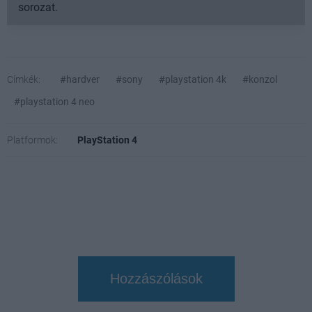
sorozat.
Címkék:
#hardver
#sony
#playstation 4k
#konzol
#playstation 4 neo
Platformok:
PlayStation 4
Hozzászólások