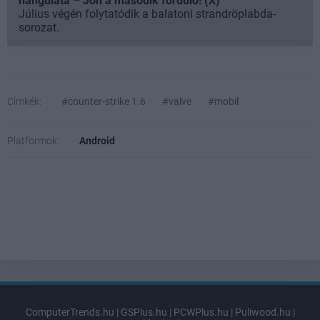
hangulata – Jön a második forduló! (X)
Július végén folytatódik a balatoni strandröplabda-
sorozat.
Címkék:
#counter-strike 1.6
#valve
#mobil
Platformok:
Android
ComputerTrends.hu
|
GSPlus.hu
|
PCWPlus.hu
|
Puliwood.hu
|