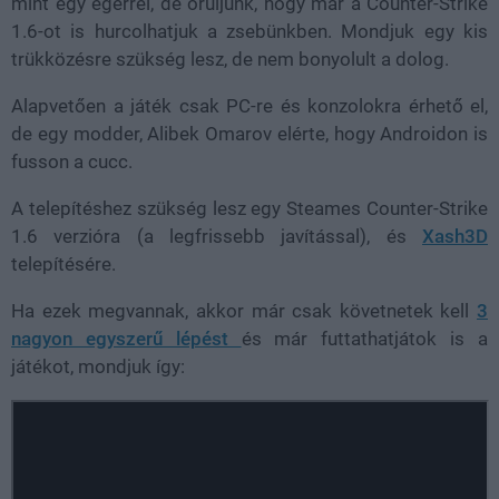
mint egy egérrel, de örüljünk, hogy már a Counter-Strike
1.6-ot is hurcolhatjuk a zsebünkben. Mondjuk egy kis
trükközésre szükség lesz, de nem bonyolult a dolog.
Alapvetően a játék csak PC-re és konzolokra érhető el,
de egy modder, Alibek Omarov elérte, hogy Androidon is
fusson a cucc.
A telepítéshez szükség lesz egy Steames Counter-Strike
1.6 verzióra (a legfrissebb javítással), és
Xash3D
telepítésére.
Ha ezek megvannak, akkor már csak követnetek kell
3
nagyon egyszerű lépést
és már futtathatjátok is a
játékot, mondjuk így: