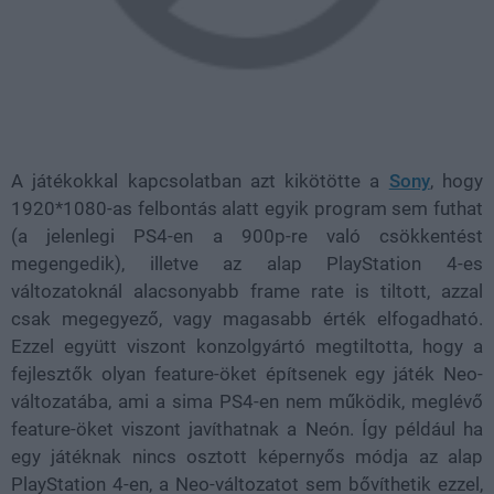
A játékokkal kapcsolatban azt kikötötte a
Sony
, hogy
1920*1080-as felbontás alatt egyik program sem futhat
(a jelenlegi PS4-en a 900p-re való csökkentést
megengedik), illetve az alap PlayStation 4-es
változatoknál alacsonyabb frame rate is tiltott, azzal
csak megegyező, vagy magasabb érték elfogadható.
Ezzel együtt viszont konzolgyártó megtiltotta, hogy a
fejlesztők olyan feature-öket építsenek egy játék Neo-
változatába, ami a sima PS4-en nem működik, meglévő
feature-öket viszont javíthatnak a Neón. Így például ha
egy játéknak nincs osztott képernyős módja az alap
PlayStation 4-en, a Neo-változatot sem bővíthetik ezzel,