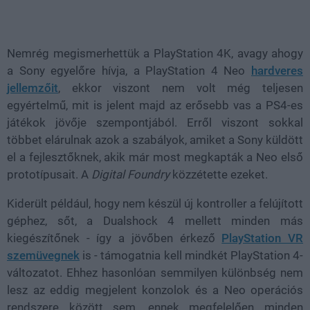
Loaded
:
Unmute
38.35%
Nemrég megismerhettük a PlayStation 4K, avagy ahogy
a Sony egyelőre hívja, a PlayStation 4 Neo
hardveres
jellemzőit
, ekkor viszont nem volt még teljesen
egyértelmű, mit is jelent majd az erősebb vas a PS4-es
játékok jövője szempontjából. Erről viszont sokkal
többet elárulnak azok a szabályok, amiket a Sony küldött
el a fejlesztőknek, akik már most megkapták a Neo első
prototípusait. A
Digital Foundry
közzétette ezeket.
Kiderült például, hogy nem készül új kontroller a felújított
géphez, sőt, a Dualshock 4 mellett minden más
kiegészítőnek - így a jövőben érkező
PlayStation VR
szemüvegnek
is - támogatnia kell mindkét PlayStation 4-
változatot. Ehhez hasonlóan semmilyen különbség nem
lesz az eddig megjelent konzolok és a Neo operációs
rendszere között sem, ennek megfelelően minden