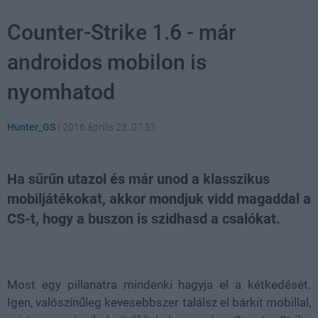
Counter-Strike 1.6 - már
androidos mobilon is
nyomhatod
Hunter_GS
|
2016 április 23. 07:51
Ha sűrűn utazol és már unod a klasszikus
mobiljátékokat, akkor mondjuk vidd magaddal a
CS-t, hogy a buszon is szidhasd a csalókat.
Loaded
:
Unmute
21.86%
Most egy pillanatra mindenki hagyja el a kétkedését.
Igen, valószínűleg kevesebbszer találsz el bárkit mobillal,