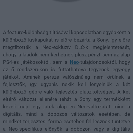
A feature-különbség tiltásával kapcsolatban egyébként a
különböző kiskapukat is előre bezárta a Sony, így előre
megtiltották a Neo-exkluzív DLC-k megjelentetését,
ahogy a kiadók nem kérhetnek plusz pénzt sem az alap
PS4-es játékosoktól, sem a
Neo
-tulajdonosoktól, hogy
az ő rendszerükön is futtathatóvá tegyenek egy-egy
játékot. Aminek persze valószínűleg nem örülnek a
fejlesztők, így ugyanis nekik kell lenyelniük a két
különböző gépre való fejlesztés pluszköltségeit. A két
eltérő változat ellenére tehát a Sony egy termékként
kezeli majd egy játék alap és Neo-változatát mind a
digitális, mind a dobozos változatok esetében, de
mindkét terjesztési forma esetében fel lesznek tüntetve
a Neo-specifikus előnyök a dobozon vagy a digitális