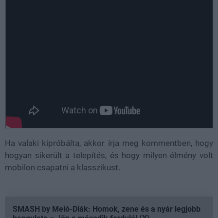
Ha valaki kipróbálta, akkor írja meg kommentben, hogy
hogyan sikerült a telepítés, és hogy milyen élmény volt
mobilon csapatni a klasszikust.
SMASH by Meló-Diák: Homok, zene és a nyár legjobb