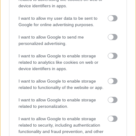
versenyfeltételeket.
device identifiers in apps.
I want to allow my user data to be sent to
Google for online advertising purposes.
I want to allow Google to send me
personalized advertising.
I want to allow Google to enable storage
related to analytics like cookies on web or
device identifiers in apps.
I want to allow Google to enable storage
related to functionality of the website or app.
A Sony tisztázta azt is, hogy a
PlayStation
I want to allow Google to enable storage
Network
szempontjából is megegyező konzoloknak
related to personalization.
tekinti majd a PS4-et és a Neót. Így egyszerre csak egy
I want to allow Google to enable storage
gépen jelentkezhetünk be ugyanazzal a fiókkal, ahogy a
related to security, including authentication
két masina közül csak egy lehet beállítva elsődleges
functionality and fraud prevention, and other
konzolként is. Végül kitértek arra is, hogy esetlegesen