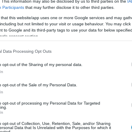
. This information may also be disclosed by us to third parties on the
IA
ereplős szériájának új forgatókönyvírója éppen az
Participants
that may further disclose it to other third parties.
b alkotását hozta össze.
 that this website/app uses one or more Google services and may gath
including but not limited to your visit or usage behaviour. You may click 
van, ki lesz az Ezüst Utazó az MCU-s
 to Google and its third-party tags to use your data for below specifi
s Négyes moziban, és ezen sokan ki
ogle consent section.
dni
8:55
l Data Processing Opt Outs
akkor nagy változtatást tervez a Marvel az eredeti
o opt-out of the Sharing of my personal data.
gyes képregényekhez képest.
In
él is nagyobb bukás lehet az
o opt-out of the Sale of my Personal Data.
az elveszett királyság
In
5:49
to opt-out of processing my Personal Data for Targeted
k alapján csúfos kudarcra számíthat az utolsó DCEU-
ing.
In
o opt-out of Collection, Use, Retention, Sale, and/or Sharing
szik, hogy a rossz kritikák nem állítják
ersonal Data that Is Unrelated with the Purposes for which it
lected.