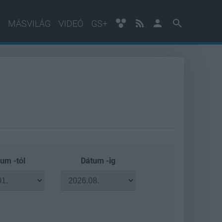
MÁSVILÁG
VIDEÓ
GS+
um -tól
Dátum -ig