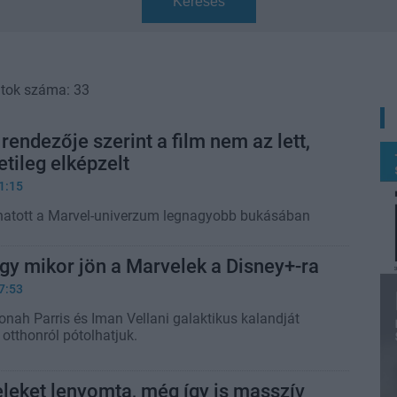
Keresés
atok száma: 33
rendezője szerint a film nem az lett,
etileg elképzelt
1:15
zhatott a Marvel-univerzum legnagyobb bukásában
y mikor jön a Marvelek a Disney+-ra
7:53
onah Parris és Iman Vellani galaktikus kalandját
tthonról pótolhatjuk.
leket lenyomta, még így is masszív