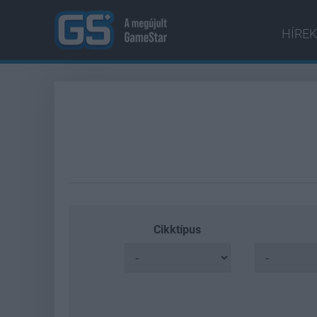
HÍREK
Cikktípus