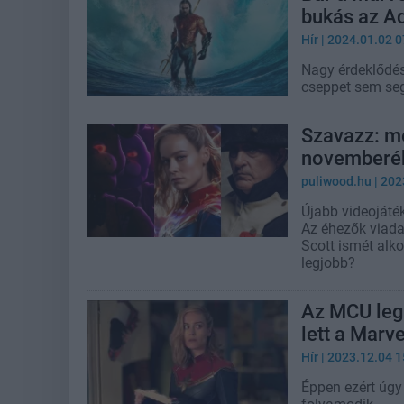
bukás az Aq
Hír
| 2024.01.02 0
Nagy érdeklődés 
cseppet sem segí
Szavazz: me
novemberé
puliwood.hu
| 202
Újabb videojáték
Az éhezők viadal
Scott ismét alko
legjobb?
Az MCU leg
lett a Marv
Hír
| 2023.12.04 1
Éppen ezért úgy