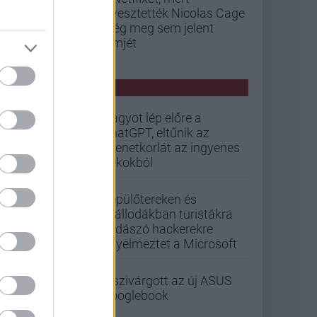
elvesztették Nicolas Cage
még meg sem jelent
filmjét
PCW HÍREK
Nagyot lép előre a
ChatGPT, eltűnik az
üzenetkorlát az ingyenes
fiókokból
Repülőtereken és
szállodákban turistákra
vadászó hackerekre
figyelmeztet a Microsoft
Kiszivárgott az új ASUS
Googlebook