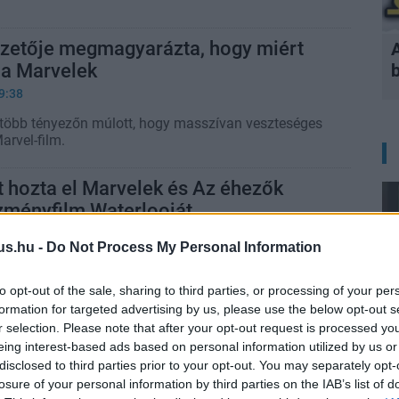
ezetője megmagyarázta, hogy miért
 a Marvelek
9:38
t több tényezőn múlott, hogy masszívan veszteséges
arvel-film.
t hozta el Marvelek és Az éhezők
zményfilm Waterlooját
1:21
us.hu -
Do Not Process My Personal Information
n nyitó Marveleknek esélye sem volt, de Az éhezők
madarak és kígyók balladája is alulmaradt a
to opt-out of the sale, sharing to third parties, or processing of your per
emben.
formation for targeted advertising by us, please use the below opt-out s
r selection. Please note that after your opt-out request is processed y
 hogy ez jó hír, de a Marvelek írójával
eing interest-based ads based on personal information utilized by us or
mb Raider sorozat stábja
disclosed to third parties prior to your opt-out. You may separately opt-
losure of your personal information by third parties on the IAB’s list of
9:36