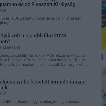
uaman és az Elveszett Királyság
7:28
övezi a DCEU hattyúdalát, de ez per pillanat egy
t rajta.
lyik volt a legjobb film 2023
ben?
3.12.09 18:00
ból született film, bővült az MCU, előzményt kapott
a, a Disney a 100. születésnapját ünnepelte, Ridley
tott, és több magyar film is debütált. De melyik volt a
alacsonyabb bevételt termelő mozija
elek
5:47
 döntött a Disney, hogy rendhagyó megoldáshoz