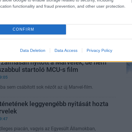
cation functionality and fraud prevention, and other user protection.
agyobb ellenségei lassan a saját
elenetei lesznek
0:01
CONFIRM
van jelenleg az MCU-nak, és lehet, hogy nem ez a
lassan tényleg kezdenie kéne valamit a Marvelnek a
Data Deletion
Data Access
Privacy Policy
orzalmasan nyitott a Marvelek, de nem
szabbul startoló MCU-s film
9:05
a sem csábított sok nézőt az új Marvel-film.
ténetének leggyengébb nyitását hozta
rvelek
9:47
dleges piacán, vagyis az Egyesült Államokban,