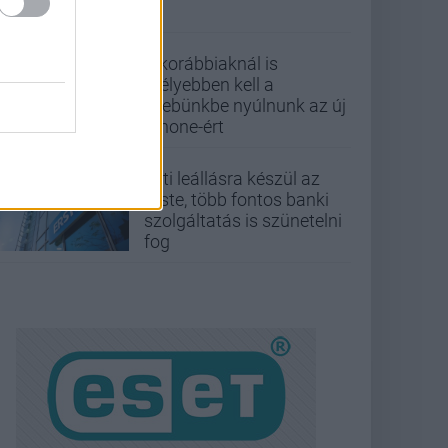
A korábbiaknál is
mélyebben kell a
zsebünkbe nyúlnunk az új
iPhone-ért
Esti leállásra készül az
Erste, több fontos banki
szolgáltatás is szünetelni
fog