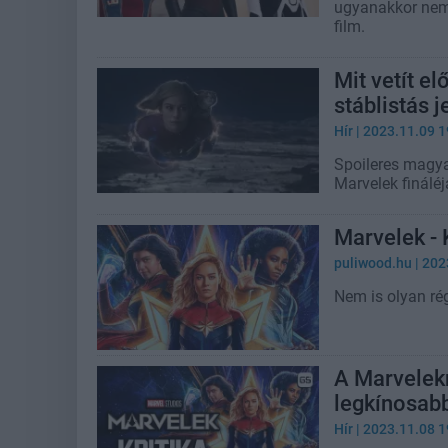
ugyanakkor nemz
film.
Mit vetít el
stáblistás j
Hír
| 2023.11.09 1
Spoileres magya
Marvelek fináléj
Marvelek - 
puliwood.hu
| 202
Nem is olyan rég
A Marvelek
legkínosabb
Hír
| 2023.11.08 1