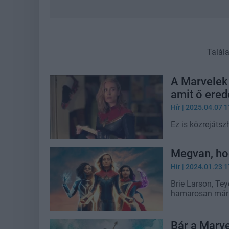
Talál
A Marvelek 
amit ő ered
Hír
| 2025.04.07 1
Ez is közrejáts
Megvan, hog
Hír
| 2024.01.23 1
Brie Larson, Tey
hamarosan már o
Bár a Marve