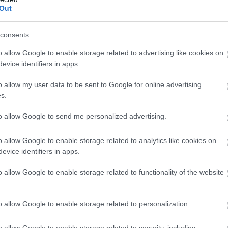
zni vágyókat
Out
8:31
consents
k és kígyók balladája kétszer annyi embert
 Öt éjjel Freddy pizzázójában és a Marvelek együtt.
o allow Google to enable storage related to advertising like cookies on
evice identifiers in apps.
t is szörnyen nyitó Marvelek
gyobbat zuhant a második héten, mint
o allow my user data to be sent to Google for online advertising
s.
elyik MCU mozi hasonló számai
3:05
to allow Google to send me personalized advertising.
esen gondolták volna: lehet fokozni a Marvelek eddig
ását.
o allow Google to enable storage related to analytics like cookies on
evice identifiers in apps.
ázisának stáblistás jelenetei lassan
o allow Google to enable storage related to functionality of the website
llemetlenné válni a stúdiónak
8:30
o allow Google to enable storage related to personalization.
elük egy halom olyan történetszálat, amiről azóta
zó sem esett az egész MCU-ban.
o allow Google to enable storage related to security, including