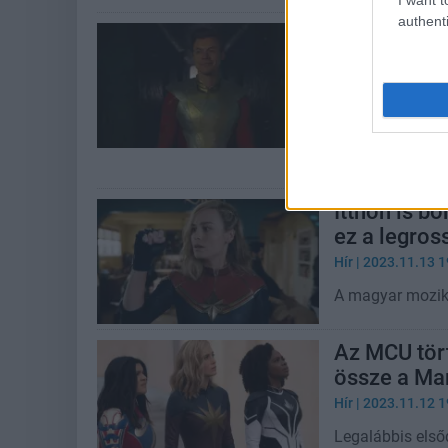
authenti
Az MCU legn
stáblistás j
Hír
| 2023.11.15 2
Sok problémája 
legégetőbb, de 
teasereivel.
Itthon is b
ez a legros
Hír
| 2023.11.13 1
A magyar mozikb
Az MCU tör
össze a Ma
Hír
| 2023.11.12 1
Legalábbis első