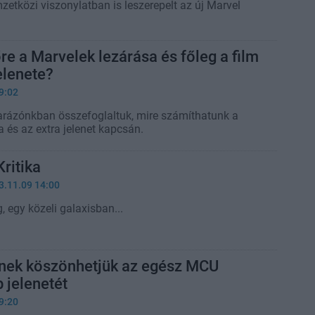
etközi viszonylatban is leszerepelt az új Marvel
őre a Marvelek lezárása és főleg a film
elenete?
9:02
rázónkban összefoglaltuk, mire számíthatunk a
a és az extra jelenet kapcsán.
Kritika
3.11.09 14:00
, egy közeli galaxisban...
nek köszönhetjük az egész MCU
 jelenetét
9:20