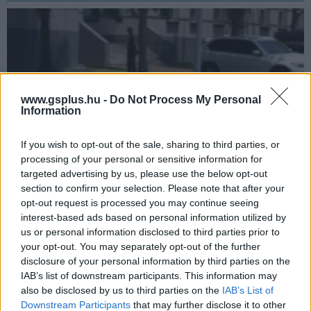
www.gsplus.hu -
Do Not Process My Personal
Information
If you wish to opt-out of the sale, sharing to third parties, or
processing of your personal or sensitive information for
targeted advertising by us, please use the below opt-out
section to confirm your selection. Please note that after your
Ilyen robotkutyák járőrözhetnek Tajvan távoli
opt-out request is processed you may continue seeing
szigetein a Dél-Kínai tengeren
interest-based ads based on personal information utilized by
pcwplus.hu
| 2026.06.02 16:48
us or personal information disclosed to third parties prior to
Hosszabb ideig képesek terepen maradni akár zord időjárási
your opt-out. You may separately opt-out of the further
körülmények között is.
disclosure of your personal information by third parties on the
IAB’s list of downstream participants. This information may
also be disclosed by us to third parties on the
IAB’s List of
Downstream Participants
that may further disclose it to other