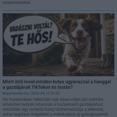
szakembereket.
Miért örül most minden kutya ugyanazzal a hanggal
a gazdájának TikTokon és Instán?
kepernyoido.hu
| 2026.06.17 21:01
Ha mostanában feltűnően sok olyan videó jön szembe,
amelyben kutyák rohannak a hazaérkező gazdájukhoz,
miközben egy ismerős hang túldramatizálja a jelenetet,
akkor segítünk megérteni a mémkultúra új gyöngyszemét.