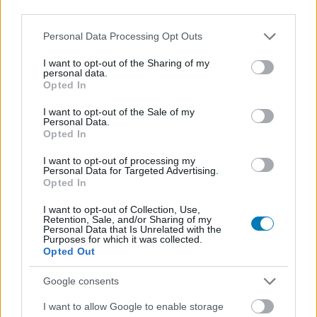
third parties.
Please note that this website/app uses one or more Google
Personal Data Processing Opt Outs
services and may gather and store information including but
not limited to your visit or usage behaviour. You may click to
I want to opt-out of the Sharing of my
personal data.
grant or deny consent to Google and its third-party tags to
Opted In
use your data for below specified purposes in below Google
consent section.
I want to opt-out of the Sale of my
Personal Data.
Opted In
Nem a kutyajelmezes Sydney Sweeney-t elénk táró
I want to opt-out of processing my
rendező csinálja az új DC-s mozit
Personal Data for Targeted Advertising.
Opted In
Hír
| 2026.05.29 12:36
Már biztos, hogy nem Sam Levinson rendezi a DC fiatal
I want to opt-out of Collection, Use,
hőseit, amiről nehéz megmondani, hogy jó vagy rossz hír.
Retention, Sale, and/or Sharing of my
Rátok bízzuk.
Personal Data that Is Unrelated with the
Purposes for which it was collected.
Opted Out
Google consents
I want to allow Google to enable storage