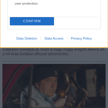
user protection.
CONFIRM
Scherer Péter életműve a magyar popkultúra
meghatározó részévé vált
Data Deletion
Data Access
Privacy Policy
Hír
| 2026.05.21 14:21
Videóban meséljük el, miért is hagy maga mögött akkora űrt
a 64 éves korában elhunyt színművész.