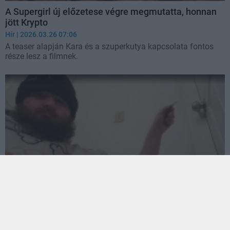
A Supergirl új előzetese végre megmutatta, honnan
jött Krypto
Hír
| 2026.03.26 07:06
A teaser alapján Kara és a szuperkutya kapcsolata fontos
része lesz a filmnek.
Bannoltak egy Twitch streamert, aki napokat töltött
egy kutyaketrecben