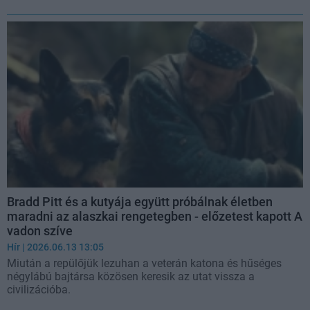
Bradd Pitt és a kutyája együtt próbálnak életben
maradni az alaszkai rengetegben - előzetest kapott A
vadon szíve
Hír
| 2026.06.13 13:05
Miután a repülőjük lezuhan a veterán katona és hűséges
négylábú bajtársa közösen keresik az utat vissza a
civilizációba.