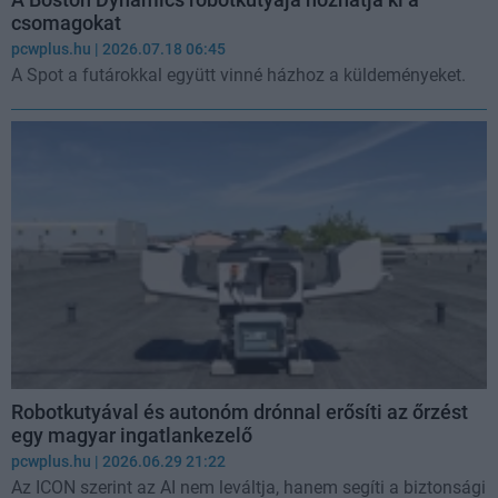
csomagokat
pcwplus.hu
| 2026.07.18 06:45
A Spot a futárokkal együtt vinné házhoz a küldeményeket.
Robotkutyával és autonóm drónnal erősíti az őrzést
egy magyar ingatlankezelő
pcwplus.hu
| 2026.06.29 21:22
Az ICON szerint az AI nem leváltja, hanem segíti a biztonsági