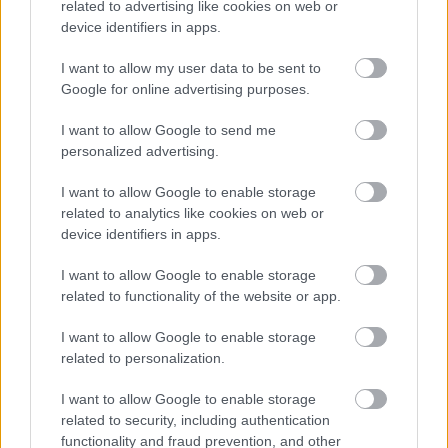
related to advertising like cookies on web or
device identifiers in apps.
I want to allow my user data to be sent to
Google for online advertising purposes.
I want to allow Google to send me
personalized advertising.
Teljesen átalakítja az EU a kutya- és macskatartás
I want to allow Google to enable storage
szabályait
related to analytics like cookies on web or
pcwplus.hu
| 2026.05.23 06:33
device identifiers in apps.
Szigorúbb szabályok vonatkoznak a tenyésztőkre, az
eladókra és az online hirdetésekre, de az átlagos kutya- és
I want to allow Google to enable storage
macskagazdik kedvencei sem ússzák meg a chipeltetést.
related to functionality of the website or app.
I want to allow Google to enable storage
related to personalization.
I want to allow Google to enable storage
related to security, including authentication
functionality and fraud prevention, and other