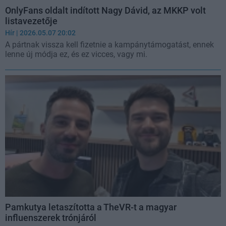
OnlyFans oldalt indított Nagy Dávid, az MKKP volt
listavezetője
Hír
| 2026.05.07 20:02
A pártnak vissza kell fizetnie a kampánytámogatást, ennek
lenne új módja ez, és ez vicces, vagy mi.
Pamkutya letaszította a TheVR-t a magyar
influenszerek trónjáról