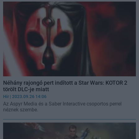
Néhány rajongó pert indított a Star Wars: KOTOR 2
törölt DLC-je miatt
Hír
| 2023.09.26 14:06
Az Aspyr Media és a Saber Interactive csoportos perrel
néznek szembe.