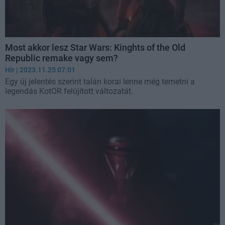
Most akkor lesz Star Wars: Kinghts of the Old
Republic remake vagy sem?
Hír
| 2023.11.25 07:01
Egy új jelentés szerint talán korai lenne még temetni a
legendás KotOR felújított változatát.