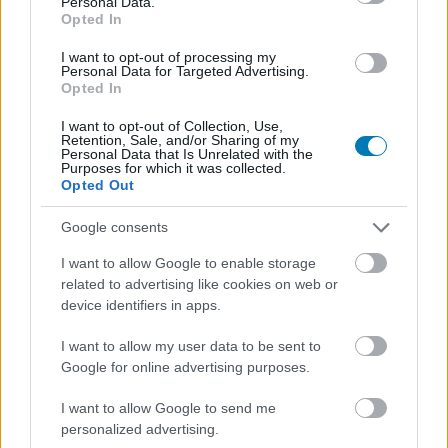
Personal Data.
54 éves korában elhunyt a KOTOR ikonikus
Opted In
szinkronhangja
I want to opt-out of processing my
Hír
| 2025.04.13 09:00
Personal Data for Targeted Advertising.
Nicky Katt rengeteg emlékezetes alakításával örökké velünk
Opted In
marad.
I want to opt-out of Collection, Use,
Retention, Sale, and/or Sharing of my
Personal Data that Is Unrelated with the
Purposes for which it was collected.
Opted Out
Google consents
I want to allow Google to enable storage
related to advertising like cookies on web or
device identifiers in apps.
I want to allow my user data to be sent to
Google for online advertising purposes.
Nyugalom, még mindig készül a Star Wars: Knights
I want to allow Google to send me
of the Old Republic Remake
personalized advertising.