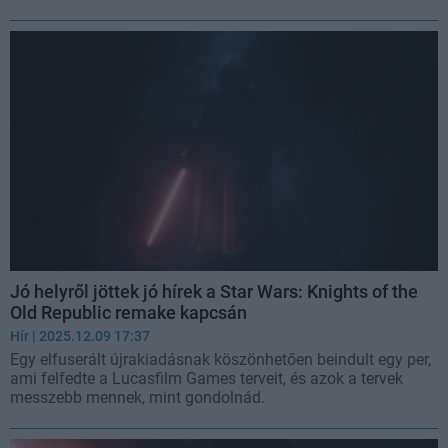
Jó helyről jöttek jó hírek a Star Wars: Knights of the
Old Republic remake kapcsán
Hír
| 2025.12.09 17:37
Egy elfuserált újrakiadásnak köszönhetően beindult egy per,
ami felfedte a Lucasfilm Games terveit, és azok a tervek
messzebb mennek, mint gondolnád.