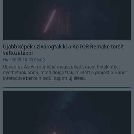
Újabb képek szivárogtak ki a KoTOR Remake törölt
változatából
Hír
| 2025.10.03 06:02
Ugyan az Aspyr munkája megszakadt, most betekintést
nyerhetünk abba, mind dolgoztak, mielőtt a projekt a Saber
Interactive berkein belül kapott új életet.