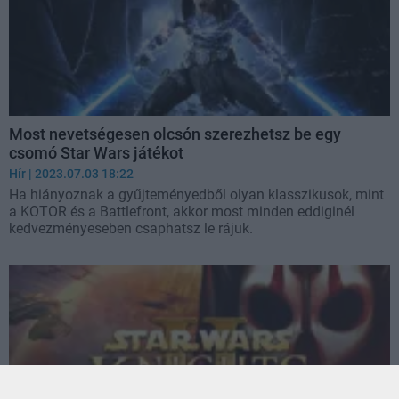
Most nevetségesen olcsón szerezhetsz be egy
csomó Star Wars játékot
Hír
| 2023.07.03 18:22
Ha hiányoznak a gyűjteményedből olyan klasszikusok, mint
a KOTOR és a Battlefront, akkor most minden eddiginél
kedvezményeseben csaphatsz le rájuk.