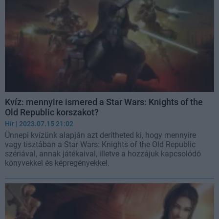
Kvíz: mennyire ismered a Star Wars: Knights of the
Old Republic korszakot?
Hír
| 2023.07.15 21:02
Ünnepi kvízünk alapján azt derítheted ki, hogy mennyire
vagy tisztában a Star Wars: Knights of the Old Republic
szériával, annak játékaival, illetve a hozzájuk kapcsolódó
könyvekkel és képregényekkel.