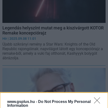
Legendás helyszínt mutat meg a kiszivárgott KOTOR
Remake koncepciórajz
Hír
| 2025.09.08 11:01
Újabb szikrányi remény a Star Wars: Knights of the Old
Republic rajongóinak: napvilágot látott egy koncepciórajz a
remake-ből, amely a vuki faj otthonát, Kashyyyk bolygót
ábrázolja.
www.gsplus.hu -
Do Not Process My Personal
Information