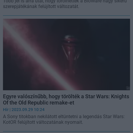
Több jel is arra utal, hogy törölhették a BioWare nagy sikerű
szerepjátékának felújított változatát.
Egyre valószínűbb, hogy törölték a Star Wars: Knights
Of the Old Republic remake-et
Hír
| 2023.09.29 10:24
A Sony titokban nekilátott eltüntetni a legendás Star Wars:
KotOR felújított változatának nyomait.