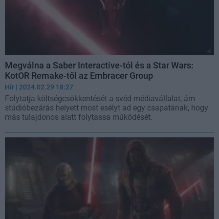
Megválna a Saber Interactive-tól és a Star Wars:
KotOR Remake-től az Embracer Group
Hír
| 2024.02.29 18:27
Folytatja költségcsökkentését a svéd médiavállalat, ám
stúdióbezárás helyett most esélyt ad egy csapatának, hogy
más tulajdonos alatt folytassa működését.