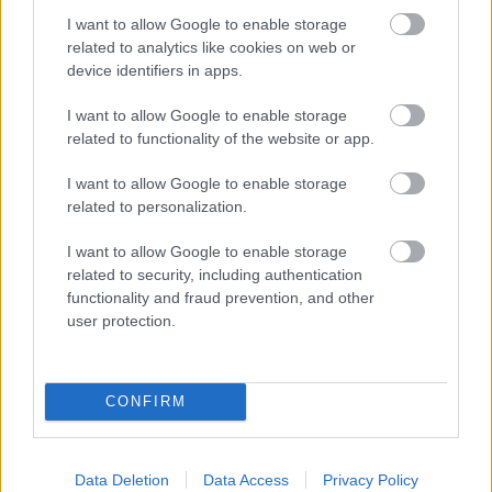
Hír
| 2025.03.15 13:17
I want to allow Google to enable storage
Okkal aggódnak a rajongók a Star Wars: Knights of the Old
related to analytics like cookies on web or
Republic Remake miatt, de elvileg minden rendben.
device identifiers in apps.
I want to allow Google to enable storage
related to functionality of the website or app.
I want to allow Google to enable storage
related to personalization.
I want to allow Google to enable storage
related to security, including authentication
functionality and fraud prevention, and other
user protection.
A Star Wars: Az akolitus showrunnere szívesen
CONFIRM
készítene KotOR adaptációt
Hír
| 2024.06.08 17:50
Leslye Headland nem csinált belőle titkot, hogy a sorozat
megalkotásakor a Knight of the Old Republic 2 egyik
Data Deletion
Data Access
Privacy Policy