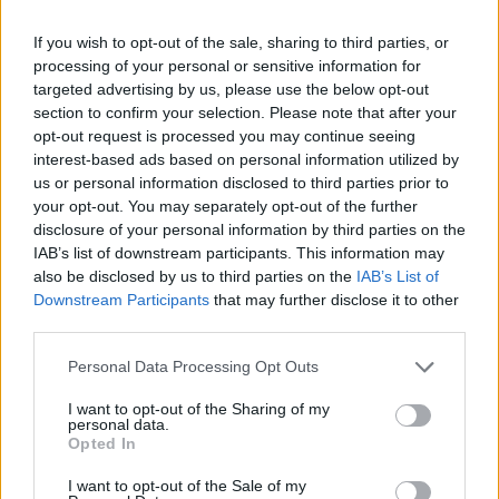
If you wish to opt-out of the sale, sharing to third parties, or
processing of your personal or sensitive information for
targeted advertising by us, please use the below opt-out
James Gunn szerint ez minden idők legjobb játéka
section to confirm your selection. Please note that after your
Hír
| 2025.07.21 12:31
opt-out request is processed you may continue seeing
A rendező nem csak a szuperhősfilmeket, hanem a
interest-based ads based on personal information utilized by
klasszikus RPG-ket is imádja.
us or personal information disclosed to third parties prior to
your opt-out. You may separately opt-out of the further
disclosure of your personal information by third parties on the
IAB’s list of downstream participants. This information may
also be disclosed by us to third parties on the
IAB’s List of
Downstream Participants
that may further disclose it to other
third parties.
Please note that this website/app uses one or more Google
Personal Data Processing Opt Outs
services and may gather and store information including but
not limited to your visit or usage behaviour. You may click to
I want to opt-out of the Sharing of my
personal data.
grant or deny consent to Google and its third-party tags to
Opted In
use your data for below specified purposes in below Google
consent section.
I want to opt-out of the Sale of my