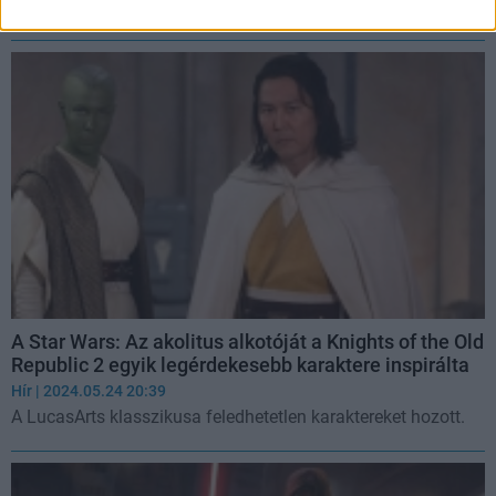
legérdekesebb karaktere inspirálta.
A Star Wars: Az akolitus alkotóját a Knights of the Old
Republic 2 egyik legérdekesebb karaktere inspirálta
Hír
| 2024.05.24 20:39
A LucasArts klasszikusa feledhetetlen karaktereket hozott.