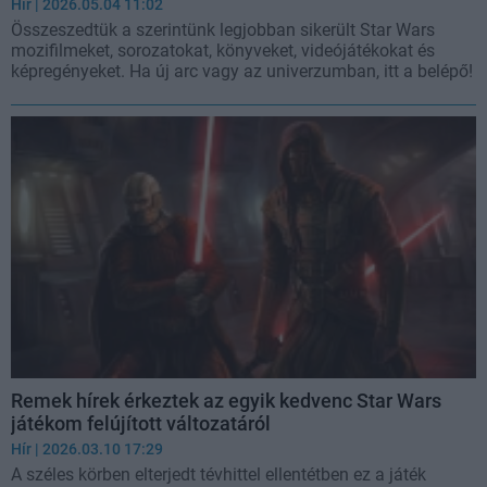
Hír
| 2026.05.04 11:02
Összeszedtük a szerintünk legjobban sikerült Star Wars
mozifilmeket, sorozatokat, könyveket, videójátékokat és
képregényeket. Ha új arc vagy az univerzumban, itt a belépő!
Remek hírek érkeztek az egyik kedvenc Star Wars
játékom felújított változatáról
Hír
| 2026.03.10 17:29
A széles körben elterjedt tévhittel ellentétben ez a játék