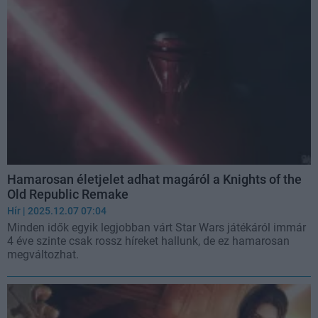
Hamarosan életjelet adhat magáról a Knights of the
Old Republic Remake
Hír
| 2025.12.07 07:04
Minden idők egyik legjobban várt Star Wars játékáról immár
4 éve szinte csak rossz híreket hallunk, de ez hamarosan
megváltozhat.