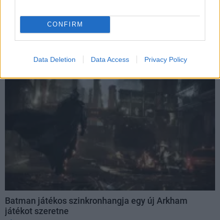
Arrowverse eddigi legnagyobb crossoverében
Hír
| 2019.08.05 07:50
CONFIRM
Miután a színész már több ikonikus rajzfilmben és játékban
is Batman hangját kölcsönözte, végre tényleg Bruce Wayne
bőrébe bújhat.
Data Deletion
Data Access
Privacy Policy
Batman játékos szinkronhangja egy új Arkham
játékot szeretne