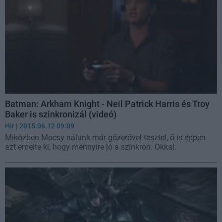
Batman: Arkham Knight - Neil Patrick Harris és Troy
Baker is szinkronizál (videó)
Hír
| 2015.06.12 09:09
Miközben Mocsy nálunk már gőzerővel tesztel, ő is éppen
azt emelte ki, hogy mennyire jó a szinkron. Okkal.