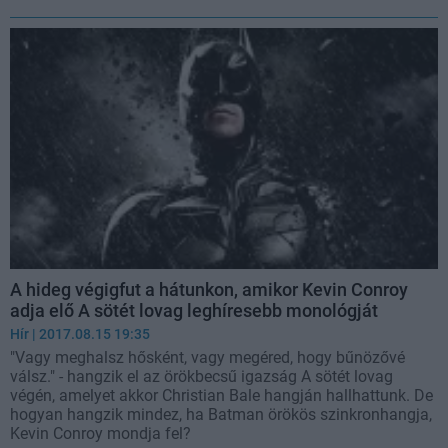
A hideg végigfut a hátunkon, amikor Kevin Conroy
adja elő A sötét lovag leghíresebb monológját
Hír
| 2017.08.15 19:35
"Vagy meghalsz hősként, vagy megéred, hogy bűnözővé
válsz." - hangzik el az örökbecsű igazság A sötét lovag
végén, amelyet akkor Christian Bale hangján hallhattunk. De
hogyan hangzik mindez, ha Batman örökös szinkronhangja,
Kevin Conroy mondja fel?