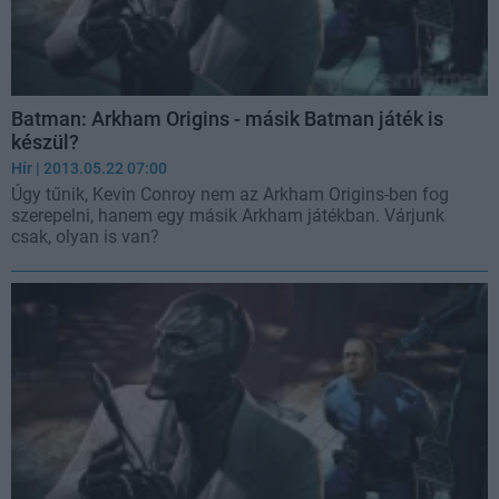
Batman: Arkham Origins - másik Batman játék is
készül?
Hír
| 2013.05.22 07:00
Úgy tűnik, Kevin Conroy nem az Arkham Origins-ben fog
szerepelni, hanem egy másik Arkham játékban. Várjunk
csak, olyan is van?