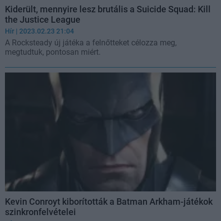
Kiderült, mennyire lesz brutális a Suicide Squad: Kill
the Justice League
Hír
| 2023.02.23 21:04
A Rocksteady új játéka a felnőtteket célozza meg,
megtudtuk, pontosan miért.
Kevin Conroyt kiborították a Batman Arkham-játékok
szinkronfelvételei