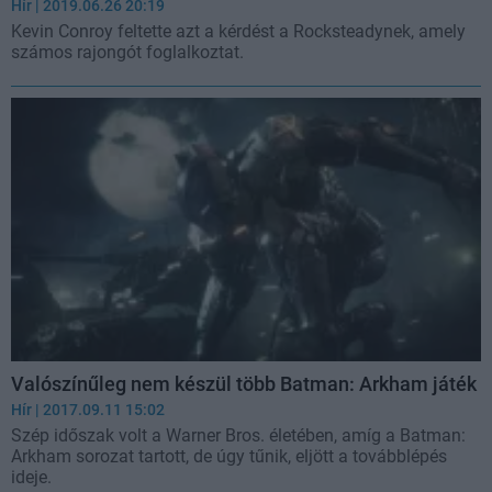
Hír
| 2019.06.26 20:19
Kevin Conroy feltette azt a kérdést a Rocksteadynek, amely
számos rajongót foglalkoztat.
Valószínűleg nem készül több Batman: Arkham játék
Hír
| 2017.09.11 15:02
Szép időszak volt a Warner Bros. életében, amíg a Batman:
Arkham sorozat tartott, de úgy tűnik, eljött a továbblépés
ideje.