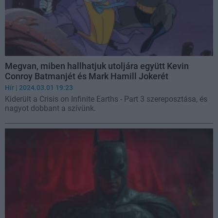
Megvan, miben hallhatjuk utoljára együtt Kevin
Conroy Batmanjét és Mark Hamill Jokerét
Hír
| 2024.03.01 19:23
Kiderült a Crisis on Infinite Earths - Part 3 szereposztása, és
nagyot dobbant a szívünk.