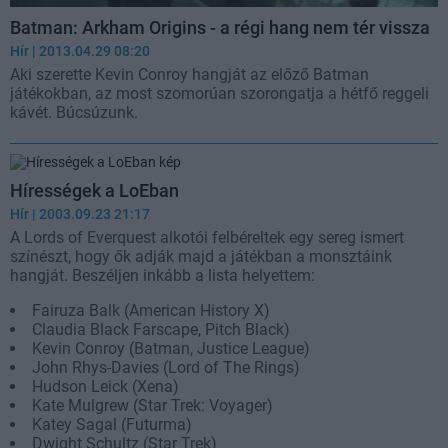
Batman: Arkham Origins - a régi hang nem tér vissza
Hír
| 2013.04.29 08:20
Aki szerette Kevin Conroy hangját az előző Batman
játékokban, az most szomorúan szorongatja a hétfő reggeli
kávét. Búcsúzunk.
Hírességek a LoEban
Hír
| 2003.09.23 21:17
A Lords of Everquest alkotói felbéreltek egy sereg ismert
színészt, hogy ők adják majd a játékban a monsztáink
hangját. Beszéljen inkább a lista helyettem:
Fairuza Balk (American History X)
Claudia Black Farscape, Pitch Black)
Kevin Conroy (Batman, Justice League)
John Rhys-Davies (Lord of The Rings)
Hudson Leick (Xena)
Kate Mulgrew (Star Trek: Voyager)
Katey Sagal (Futurma)
Dwight Schultz (Star Trek)