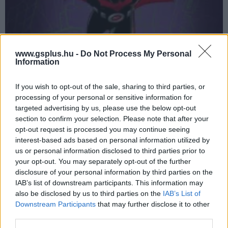
www.gsplus.hu -
Do Not Process My Personal
Information
Mit kell tennünk azért, hogy visszatérjen a Batman
Beyond?
If you wish to opt-out of the sale, sharing to third parties, or
Hír
| 2021.02.28 15:15
processing of your personal or sensitive information for
Az animációs film és sorozat egyik alkotója választ adott a
targeted advertising by us, please use the below opt-out
kérdésre.
section to confirm your selection. Please note that after your
opt-out request is processed you may continue seeing
interest-based ads based on personal information utilized by
us or personal information disclosed to third parties prior to
your opt-out. You may separately opt-out of the further
disclosure of your personal information by third parties on the
IAB’s list of downstream participants. This information may
also be disclosed by us to third parties on the
IAB’s List of
Downstream Participants
that may further disclose it to other
third parties.