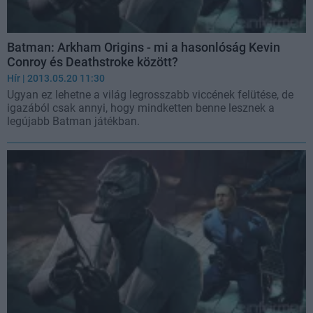
Batman: Arkham Origins - mi a hasonlóság Kevin
Conroy és Deathstroke között?
Hír
| 2013.05.20 11:30
Ugyan ez lehetne a világ legrosszabb viccének felütése, de
igazából csak annyi, hogy mindketten benne lesznek a
legújabb Batman játékban.