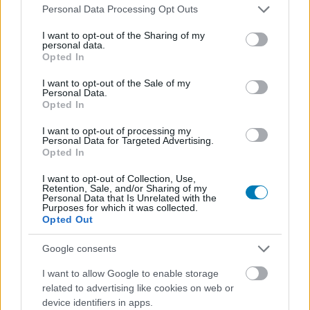
Please note that this website/app uses one or more Google
Personal Data Processing Opt Outs
services and may gather and store information including but
not limited to your visit or usage behaviour. You may click to
I want to opt-out of the Sharing of my
personal data.
grant or deny consent to Google and its third-party tags to
Nézd élőben, ahogy Kevin Conroy az egyik új Batman
Opted In
use your data for below specified purposes in below Google
képregényt olvassa fel
consent section.
I want to opt-out of the Sale of my
Hír
| 2020.04.09 11:00
Personal Data.
A Batman: The Adventure Continues képregény az ikonikus
Opted In
animációs sorozat történetét folytatja, így kifejezetten jó,
hogy az abban Batman hangját adó színész szólaltatja meg
I want to opt-out of processing my
a karaktereket.
Personal Data for Targeted Advertising.
Opted In
I want to opt-out of Collection, Use,
Retention, Sale, and/or Sharing of my
Personal Data that Is Unrelated with the
Purposes for which it was collected.
Opted Out
Google consents
I want to allow Google to enable storage
related to advertising like cookies on web or
device identifiers in apps.