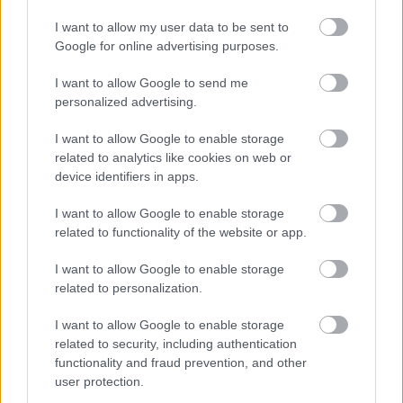
I want to allow my user data to be sent to
Google for online advertising purposes.
Kevin Conroy tisztázta, hogy ő lesz-e az új Batman
játék szinkronhangja
I want to allow Google to send me
Hír
| 2019.10.05 13:30
personalized advertising.
Egyre közelebb kerülünk a WB Games Montréalnál
készülődő Batman projekthez.
I want to allow Google to enable storage
related to analytics like cookies on web or
device identifiers in apps.
I want to allow Google to enable storage
related to functionality of the website or app.
I want to allow Google to enable storage
related to personalization.
I want to allow Google to enable storage
related to security, including authentication
functionality and fraud prevention, and other
user protection.
Kevin Conroy játssza majd Bruce Wayne-t az