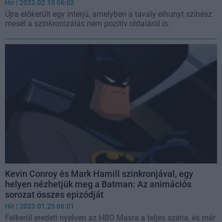
Hír
| 2023.02.15 06:02
Újra előkerült egy interjú, amelyben a tavaly elhunyt színész
mesél a szinkronizálás nem pozitív oldaláról is.
Kevin Conroy és Mark Hamill szinkronjával, egy
helyen nézhetjük meg a Batman: Az animációs
sorozat összes epizódját
Hír
| 2023.01.25 06:01
Felkerül eredeti nyelven az HBO Maxra a teljes széria, és már