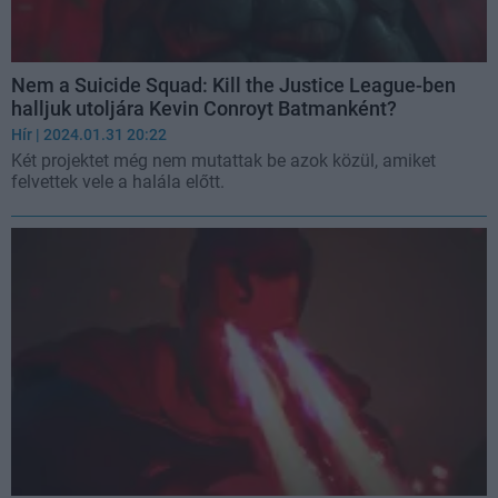
Nem a Suicide Squad: Kill the Justice League-ben
halljuk utoljára Kevin Conroyt Batmanként?
Hír
| 2024.01.31 20:22
Két projektet még nem mutattak be azok közül, amiket
felvettek vele a halála előtt.