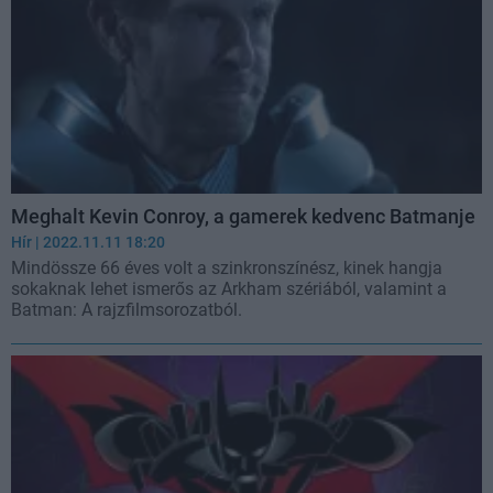
Meghalt Kevin Conroy, a gamerek kedvenc Batmanje
Hír
| 2022.11.11 18:20
Mindössze 66 éves volt a szinkronszínész, kinek hangja
sokaknak lehet ismerős az Arkham szériából, valamint a
Batman: A rajzfilmsorozatból.