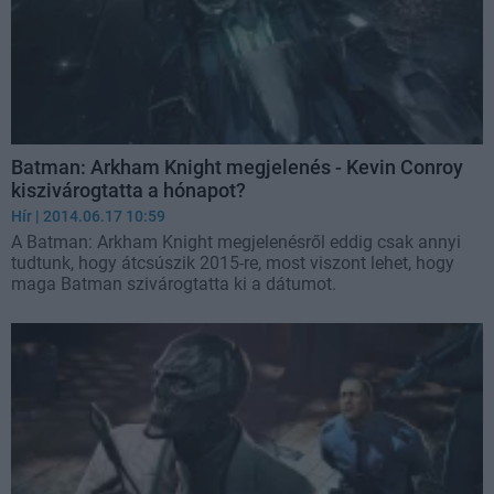
Batman: Arkham Knight megjelenés - Kevin Conroy
kiszivárogtatta a hónapot?
Hír
| 2014.06.17 10:59
A Batman: Arkham Knight megjelenésről eddig csak annyi
tudtunk, hogy átcsúszik 2015-re, most viszont lehet, hogy
maga Batman szivárogtatta ki a dátumot.